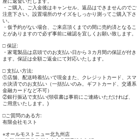
座に返金いたします。

・ご購入、ご入金後はキャンセル、返品はできませんのでご
注意下さい。設置場所のサイズをしっかり測ってご購入下さ
い。

・仮予約がない場合、ご来店頂くまでの間に売約済となるこ
とがありますので必ず事前に確認を宜しくお願い致します。

□ 保証:

・家電製品は店頭でのお支払い日から３カ月間の保証が付き
ます。保証は全額ご返金にて対応いたします。

□ 支払い方法:

①店舗、配送時着払いで現金また、クレジットカード、スマ
ホ決済でのお支払い（一括払いのみ。ギフトカード、交通系
金融カードなど不可）

②銀行振込で支払い(領収書は事前にご連絡いただければ、
ご用意いたします。)

□ご質問のある方:

有限会社モスト

⭐︎オールモストニュー北九州店
