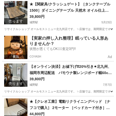
福岡
北九州市
城野駅
収納家具
商品
★【関家具/クラッシュゲート】［タンクテーブル
1500］ダイニングテーブル 天然木 オイル仕上げ
【99,000円で購入】【配達に設置込み】💳配送時
39,800円
売ります
🌟代引き可💳※現金、クレジット、スマホ決済対
城野駅
5月23日
応※
リサイクルショップ オールモストニュー北九州店です。 ✨️店舗では、期間限定でネット
福岡
北九州市
城野駅
テーブル
商品
【実家の押し入れ整理】眠っている人形あ
りませんか？
状態が悪くてもOK🙆‍♀️査定0円‼️
COYASH
Ad
【オンライン決済】お値下げ❗️❗️20%引き⚫︎北九州、
福岡市周辺配送 パモウナ製レンジボード幅60cm
💳自社配送時🌟代引き可💳※現金、クレジット、
39,800円
売ります
城野駅
スマホ決済対応※ 【配達は要決済前問い合わせ】
7月7日
リサイクルショップ オールモストニュー北九州店です。 ✨️店舗では、期間限定でネット
福岡
北九州市
城野駅
収納家具
商品
★【クレオ工業】電動リクライニングベッド ［ナ
フコで購入］ 2モーター ［ベッドカード付き］
［AP2-221M-H］【3ヶ月保証】💳配送時🌟代引き
44,800円