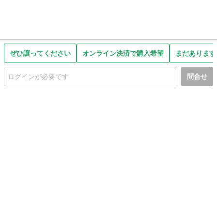
ぜひ譲ってください
オンライン決済で購入希望
まだあります
問合せ
初めての方へ
利用規約
プライバシーポリシー
プライバシー・ステートメント
健全化に資する運用方針
お問い合わせ
運営会社
サイトマップ
ご利用ガイド
フリーワードで探す
PC版で表示
都道府県選択