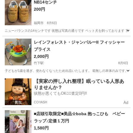
NB14センチ
200円
福岡市
8月6日
ニューバランスの14センチです 状態は写真の通りです ペット犬を飼っております アレ
福岡
福岡市
キッズ用品
ニューバランス
レインフォレスト・ジャンパルーII フィッシャー
プライス
2,000円
竹下駅
8月6日
子どもが1歳を過ぎ、使わなくなったため出品いたします。 箱無しの本体のみです。 部
福岡
福岡市
竹下駅
ベビー用品
【実家の押し入れ整理】眠っている人形あ
りませんか？
状態が悪くてもOK🙆‍♀️査定0円‼️
COYASH
Ad
■店頭引取限定■美品☆boba 抱っこひも ベビー
ラップ♪定価１万円
1,580円