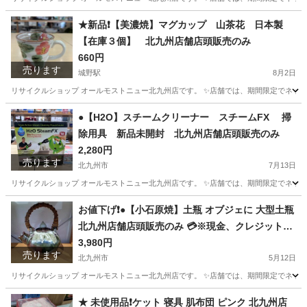
福岡
北九州市
城野駅
収納家具
商品
★新品❗️【美濃焼】マグカップ 山茶花 日本製
【在庫３個】 北九州店舗店頭販売のみ
660円
売ります
城野駅
8月2日
リサイクルショップ オールモストニュー北九州店です。 ✨️店舗では、期間限定でネット
福岡
北九州市
城野駅
食器
商品
●【H2O】スチームクリーナー スチームFX 掃
除用具 新品未開封 北九州店舗店頭販売のみ
2,280円
売ります
北九州市
7月13日
リサイクルショップ オールモストニュー北九州店です。 ✨️店舗では、期間限定でネット
福岡
北九州市
掃除用具
商品
お値下げ❗️●【小石原焼】土瓶 オブジェに 大型土瓶
北九州店舗店頭販売のみ 💳※現金、クレジット、
スマホ決済対応※
3,980円
売ります
北九州市
5月12日
リサイクルショップ オールモストニュー北九州店です。 ✨️店舗では、期間限定でネット
福岡
北九州市
インテリア雑貨/小物
商品
★ 未使用品❗️ケット 寝具 肌布団 ピンク 北九州店