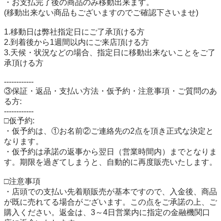
・お支払完了後の商品のみ移動出来ます。

(移動出来ない商品もございますのでご確認下さいませ)

1.移動日は弊社指定日にご了承頂ける方

2.到着後から1週間以内にご来店頂ける方

3.天候・状況などの場合、指定日に移動出来ないことをご了
承頂ける方

------------

③保証・返品・支払い方法・仮予約・注意事項・ご質問のあ
る方:

------------

□仮予約:

・仮予約は、①お名前②ご連絡先の2点を頂き正式な決定と
なります。

・仮予約は承諾の返事から翌日（営業時間内）までとなりま
す。期限を過ぎてしまうと、自動的に再度販売いたします。

□注意事項

・店頭での支払い先着順販売が基本ですので、入金後、商品
が既に売れてる場合がございます。この点をご承諾の上、ご
購入ください。返金は、3～4日営業内に指定の金融機関口