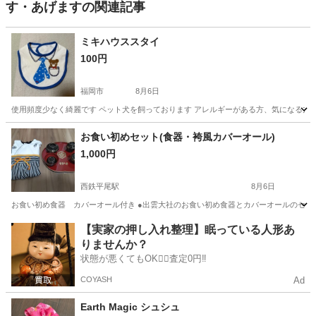
す・あげますの関連記事
ミキハウススタイ
100円
福岡市
8月6日
使用頻度少なく綺麗です ペット犬を飼っております アレルギーがある方、気になる方は
福岡
福岡市
ベビー用品
お食い初めセット(食器・袴風カバーオール)
1,000円
西鉄平尾駅
8月6日
お食い初め食器 カバーオール付き ●出雲大社のお食い初め食器とカバーオールのセットで
福岡
福岡市
西鉄平尾駅
ベビー用品
カバーオール
【実家の押し入れ整理】眠っている人形あ
りませんか？
状態が悪くてもOK🙆‍♀️査定0円‼️
COYASH
Ad
Earth Magic シュシュ