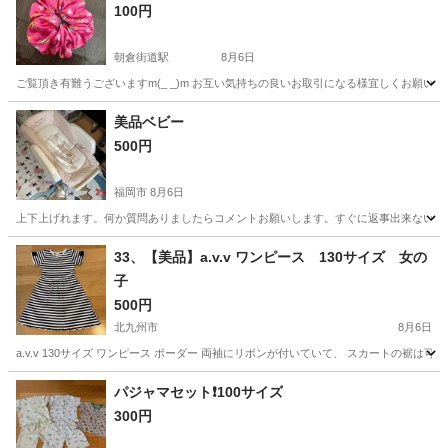
100円
朝倉街道駅
8月6日
ご覧頂き有難うございますm(_ _)m お互い気持ちの良いお取引になる様宜しくお願い致
福岡
筑紫野市
朝倉街道駅
キッズ用品
美品ベビー
500円
福岡市
8月6日
上下上げれます。何か質問ありましたらコメントお願いします。すぐに返事出来ない場
福岡
福岡市
ベビー用品
33、【美品】a.v.v ワンピース 130サイズ 女の
子
500円
北九州市
8月6日
a.v.v 130サイズ ワンピース ボーダー 両袖にリボンが付いていて、 スカートの裾
福岡
北九州市
キッズ用品
ティーン
パジャマセット❗️100サイズ
300円