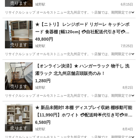
売ります
可💳※現金、クレジット、スマホ決済対応※
城野駅
6月15日
リサイクルショップ オールモストニュー北九州店です。 ✨️店舗では、期間限定でネット
福岡
北九州市
城野駅
ベッド
商品
★【ニトリ】 レンジボード リガーレ キッチンボ
ード 食器棚 [幅120cm] 💳自社配送代引き可💳※
現金、クレジット、スマホ決済対応※
49,800円
売ります
城野駅
7月25日
リサイクルショップ オールモストニュー北九州店です。 ✨️店舗では、期間限定でネット
福岡
北九州市
城野駅
収納家具
商品
【オンライン決済】★ ハンガーラック 物干し 洗
濯ラック 北九州店舗店頭販売のみ！
1,280円
売ります
城野駅
8月2日
リサイクルショップ オールモストニュー北九州店です。 ✨️店舗では、期間限定でネット
福岡
北九州市
城野駅
洗濯用品
商品
★ 新品未開封❗️ 本棚 ディスプレイ収納 棚移動可能
【11,990円】ホワイト 💳配送時🌟代引き可💳※現
金、クレジット、スマホ決済対応※
6,580円
売ります
城野駅
8月4日
リサイクルショップ オールモストニュー北九州店です。 ✨️店舗では、期間限定でネット