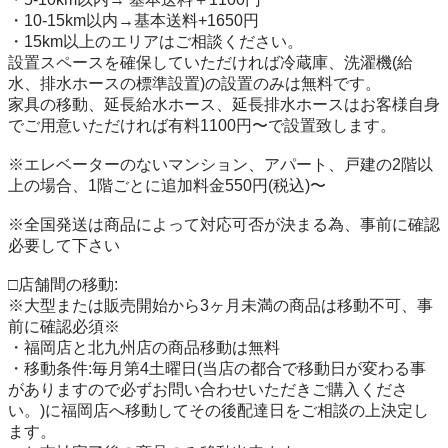
・10-15km以内→基本送料+1650円

・15km以上のエリアはご相談ください。

設置スペースを確保していただければ冷蔵庫、洗濯機(給
水、排水ホースの標準設置)の設置のみは無料です。

家具の移動、延長給水ホース、延長排水ホースはお客様自身
でご用意いただければ有料1100円〜で設置致します。

※エレベーターのないマンション、アパート、戸建の2階以
上の場合、1階ごとに追加料金550円(税込)〜

※全国発送は商品によって対応可否が決まる為、事前に確認
必要して下さい

□店舗間の移動:

※大型または販売開始から3ヶ月未満の商品は移動不可、事
前に確認必須※

・福岡店と北九州店の商品移動は無料

・移動条件:毎月第4土曜日(当店の都合で移動日が変わる事
がありますので必ずお問い合わせいただきご購入くださ
い。)に福岡店へ移動してその後配達日をご相談の上決定し
ます。
