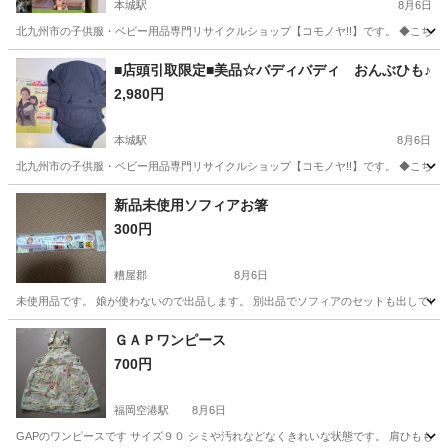
本城駅
8月6日
北九州市の子供服・ベビー用品専門リサイクルショップ【コモノヤ!!】です。 ◆こちら
福岡
北九州市
本城駅
ベビー用品
コモノヤ
■店頭引取限定■美品☆バディバディ おんぶひも♪
2,980円
本城駅
8月6日
北九州市の子供服・ベビー用品専門リサイクルショップ【コモノヤ!!】です。 ◆こちら
福岡
北九州市
本城駅
ベビー用品
コモノヤ
新品未使用ソフィアお箸
300円
糟屋郡
8月6日
未使用品です。 娘が使わないので出品します。 別出品でソフィアのセットも出してい
福岡
糟屋郡
その他
お箸
ＧＡＰワンピース
700円
福岡空港駅
8月6日
GAPのワンピースです サイズ９０ シミや汚れなどなくきれいな状態です。 肩ひももボ