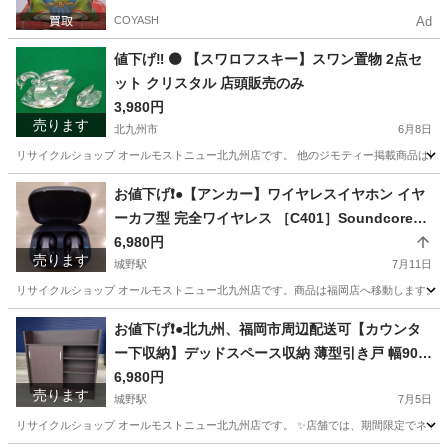
COYASH
Ad
値下げ‼️ ⚫️ 【スワロフスキー】スワン置物 2点セ
ット クリスタル 店頭販売のみ
3,980円
売ります
北九州市
6月8日
リサイクルショップ オールモストニュー北九州店です。 他のジモティー掲載商品は以下サイトからご覧下さい。 (ス
福岡
北九州市
その他
仮予約
お値下げ❗️●【アンカー】ワイヤレスイヤホン イヤ
ーカフ型 完全ワイヤレス ［C401］Soundcore
【３ヶ月保証】北九州、福岡市限定
6,980円
売ります
城野駅
7月11日
リサイクルショップ オールモストニュー北九州店です。商品は福岡店へ移動します。 ✨
福岡
北九州市
城野駅
オーディオ
商品
お値下げ❗️●北九州、福岡市周辺配送可【カウンタ
ー下収納】デッドスペース収納 薄型引き戸 幅90c
m 【配達に設置込み】💳自社配送時🌟代引き可💳
6,980円
売ります
※現金、クレジット、スマホ決済対応※ 【配達は
城野駅
7月5日
要決済前問い合わせ】
リサイクルショップ オールモストニュー北九州店です。 ✨️店舗では、期間限定でネット