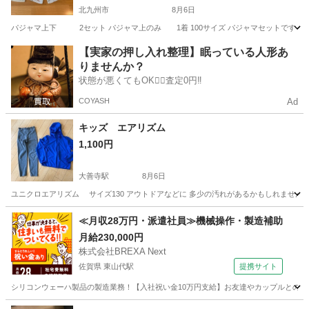
北九州市
8月6日
パジャマ上下 2セット パジャマ上のみ 1着 100サイズ パジャマセットです ど
福岡
北九州市
キッズ用品
パジャマ
【実家の押し入れ整理】眠っている人形あ
りませんか？
状態が悪くてもOK🙆‍♀️査定0円‼️
COYASH
Ad
キッズ エアリズム
1,100円
大善寺駅
8月6日
ユニクロエアリズム サイズ130 アウトドアなどに 多少の汚れがあるかもしれません
福岡
久留米市
大善寺駅
キッズ用品
キッズ
≪月収28万円・派遣社員≫機械操作・製造補助
月給230,000円
株式会社BREXA Next
佐賀県 東山代駅
提携サイト
シリコンウェーハ製品の製造業務！【入社祝い金10万円支給】お友達やカップルとの応募
佐賀
伊万里市
東山代駅
その他