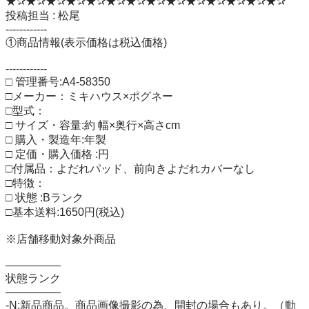
★✰★✰★✰★✰★✰★✰★✰★✰★✰★✰★✰★✰★✰★✰

投稿担当 : 松尾

------------

①商品情報(表示価格は税込価格)

------------

□ 管理番号:A4-58350

□メーカー：ミキハウス×ポグネー

□型式：

□ サイズ・容量:約 幅×奥行×高さcm

□ 購入・製造年:年製

□ 定価・購入価格 :円

□付属品：よだれパッド、前向きよだれカバーなし

□特徴：

□ 状態 :Bランク

□基本送料:1650円(税込)

※店舗移動対象外商品

―――――

状態ランク

―――――

-N:新品商品。商品画像撮影の為、開封の場合もあり。（動