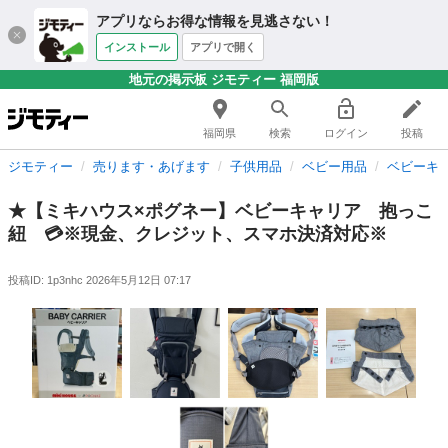
アプリならお得な情報を見逃さない！
インストール
アプリで開く
地元の掲示板 ジモティー 福岡版
福岡県
検索
ログイン
投稿
ジモティー
売ります・あげます
子供用品
ベビー用品
ベビーキ
★【ミキハウス×ポグネー】ベビーキャリア 抱っこ
紐 💳※現金、クレジット、スマホ決済対応※
投稿ID: 1p3nhc
2026年5月12日 07:17