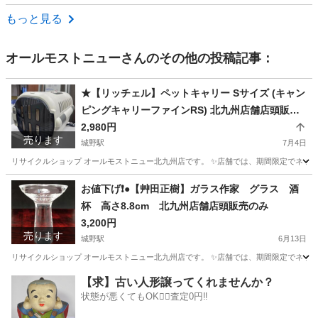
福岡
糟屋郡
福岡空港駅
キッズ用品
ギャップ
もっと見る
オールモストニュー
さんのその他の投稿記事：
★【リッチェル】ペットキャリー Sサイズ (キャン
ピングキャリーファインRS) 北九州店舗店頭販売
のみ
2,980円
売ります
城野駅
7月4日
リサイクルショップ オールモストニュー北九州店です。 ✨️店舗では、期間限定でネット
福岡
北九州市
城野駅
その他
商品
お値下げ❗️●【艸田正樹】ガラス作家 グラス 酒
杯 高さ8.8cm 北九州店舗店頭販売のみ
3,200円
売ります
城野駅
6月13日
リサイクルショップ オールモストニュー北九州店です。 ✨️店舗では、期間限定でネット
福岡
北九州市
城野駅
食器
商品
【求】古い人形譲ってくれませんか？
状態が悪くてもOK🙆‍♀️査定0円‼️