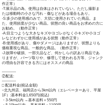
作正常）

-T:展示品の為、使用は自体はされていない。ただし撮影ま
たは移動時の小さな汚れ・傷などがある場合もあり。

-S:多少の使用感のみで、大切に使用されていた商品。ま
た、使用頻度が少ない商品。状態の良い商品をお求めの方に
お勧め。（動作正常）

-A:目立つような大きなキズやヨゴレがなく小キズや小ヨゴ
レなどわずかに使用感がある状態（動作正常）

-B:使用感があり、傷やダメージはありますが、状態よりも
価格重視な商品。一般的な商品。（動作正常）

-J:故障や破損、一部欠品など、何かしらの訳あり商品であ
りますが、パーツ取りや、修理して使われる方等、ジャンク
の理由を許容できる方にはオススメの商品

------------

②配送:

------------

□ 配送料金(税込金額)

−北九州店、福岡店から3km以内（エレベーターあり、平屋
1F）:基本料金1,650円(税込)

・3-5km以内 →基本送料＋550円

・5-10km以内→ 基本送料＋1100円
