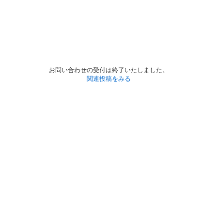
お問い合わせの受付は終了いたしました。
関連投稿をみる
初めての方へ
利用規約
プライバシーポリシー
プライバシー・ステートメント
健全化に資する運用方針
お問い合わせ
運営会社
サイトマップ
ご利用ガイド
フリーワードで探す
PC版で表示
都道府県選択