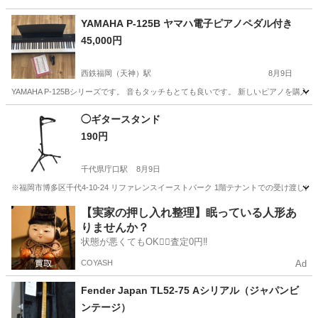
福岡
福岡市
吉塚駅
鍵盤楽器、ピアノ
YAMAHA P-125B ヤマハ電子ピアノペダル付き
45,000円
西鉄福岡（天神）駅
8月9日
YAMAHA P-125Bシリーズです。 音もタッチもとても良いです。 新しいピアノを購入
福岡
福岡市
西鉄福岡（天神）駅
鍵盤楽器、ピアノ
◯ギタースタンド
190円
千代県庁口駅
8月9日
※福岡市博多区千代4-10-24 リファレンスイーストパーク 1階テナントでの受け渡しに
福岡
福岡市
千代県庁口駅
その他
【実家の押し入れ整理】眠っている人形あ
りませんか？
状態が悪くてもOK🙆‍♀️査定0円‼️
COYASH
Ad
Fender Japan TL52-75 Aシリアル（ジャパンビ
ンテージ）