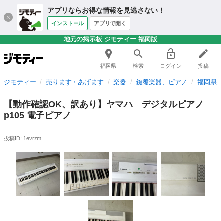
アプリならお得な情報を見逃さない！
インストール
アプリで開く
地元の掲示板 ジモティー 福岡版
福岡県
検索
ログイン
投稿
ジモティー
売ります・あげます
楽器
鍵盤楽器、ピアノ
福岡県
【動作確認OK、訳あり】ヤマハ デジタルピアノ
p105 電子ピアノ
投稿ID: 1evrzm