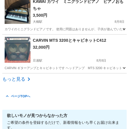
KAWAI カワイ ミニグランドピアノ ピアノおも
ちゃ
3,500円
大橋駅
8月8日
カワイのミニグランドピアノです。 使用に問題はありませんが、子供が遊んでいたものな
福岡
福岡市
大橋駅
鍵盤楽器、ピアノ
CARVIN MTS 3200とキャビネットC412
32,000円
旦過駅
8月8日
CARVIN ギターアンプとキャビネットです ヘッドアンプ MTS 3200 キャビネッ
福岡
北九州市
旦過駅
アンプ
真空管アンプ
もっと見る
ページTOPへ
欲しいモノが見つからなかった方
ご希望の条件を登録するだけで、新着情報をいち早くお届け出来ま
す。