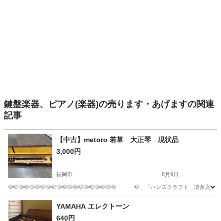
鍵盤楽器、ピアノ(楽器)の売ります・あげますの関連
記事
【中古】metoro 若草 大正琴 現状品
3,000円
福岡市
8月9日
🐶🐶🐶🐶🐶🐶🐶🐶🐶🐶🐶🐶🐶🐶🐶🐶🐶🐶🐶🐶 🐶 「ハンズクラフト 博多店」 🐶 🐶🐶
福岡
福岡市
弦楽器、ギター
YAMAHA エレクトーン
640円