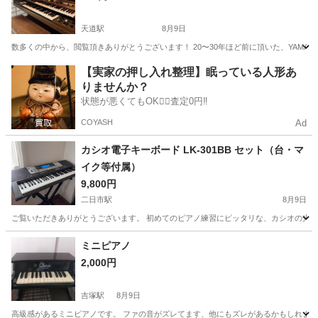
天道駅
8月9日
数多くの中から、閲覧頂きありがとうございます！ 20〜30年ほど前に頂いた、YAMA
福岡
飯塚市
天道駅
鍵盤楽器、ピアノ
エレクトーン
【実家の押し入れ整理】眠っている人形あ
りませんか？
状態が悪くてもOK🙆‍♀️査定0円‼️
COYASH
Ad
カシオ電子キーボード LK-301BB セット（台・マ
イク等付属）
9,800円
二日市駅
8月9日
ご覧いただきありがとうございます。 初めてのピアノ練習にピッタリな、カシオの光ナ
福岡
筑紫野市
二日市駅
鍵盤楽器、ピアノ
ミニピアノ
2,000円
吉塚駅
8月9日
高級感があるミニピアノです。 ファの音がズレてます、他にもズレがあるかもしれま