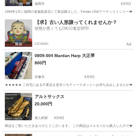
福岡市
8月9日
1994年1月に福岡の老舗楽器店にて新品購入した、Fender USAアーティストシリ
福岡
福岡市
弦楽器、ギター
【求】古い人形譲ってくれませんか？
状態が悪くてもOK🙆‍♀️査定0円‼️
COYASH
Ad
0809-004 Mardan Harp 大正琴
800円
宗像市
8月9日
★★★★★ ご自宅にある不要品を是非ジモティースポットへお持ち込みしませんか？ 家
福岡
宗像市
弦楽器、ギター
スポット
アルトサックス
20,000円
唐人町駅
8月8日
商品をご覧いただきありがとうございます。 この商品はメルカリから購入したのですが、購入
福岡
福岡市
唐人町駅
管楽器、笛、ハーモニカ
商品