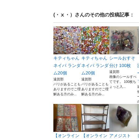
(・ⅹ・）
さんのその他の投稿記事：
キティちゃん
キティちゃん
シールおすそ
ネイパ ランダ
ネイパ ランダ
分け 100枚
遠賀郡
ム20個
ム20個
画像のシールすべ
遠賀郡
遠賀郡
てです。 100枚ち
バリがあることも
バリがあることも
ょっと入...
ありますのでご理
ありますのでご理
解ある方のみ...
解ある方のみ...
【オンライン
【オンライン
アメジスト