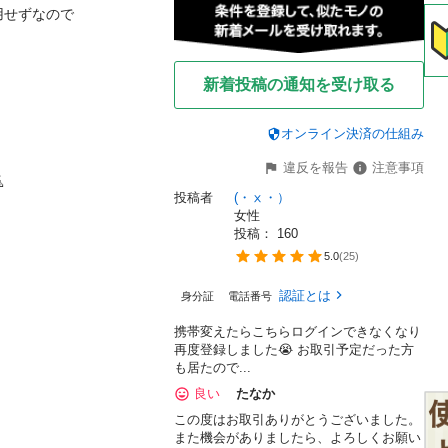
せずなので

新着投稿の通知を受け取る
オンライン決済の仕組み
違反を報告
注意事項

投稿者
(・ⅹ・）
女性
投稿： 
160
5.0
(
25
)
認証とは
身分証
電話番号
携帯変えたらこちらログインできなくなり
再度登録しました😭 お取引予定だった方
も居たので...
良い
たなか
この度はお取引ありがとうございました。
また機会がありましたら、よろしくお願い