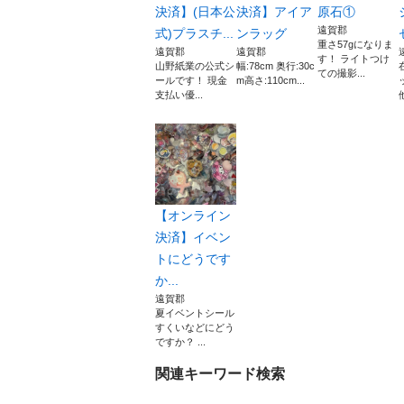
決済】(日本公
決済】アイア
原石①
遠賀郡
式)プラスチ...
ンラッグ
重さ57gになりま
遠賀郡
遠賀郡
す！ ライトつけ
山野紙業の公式シ
幅:78cm 奥行:30c
ての撮影...
ールです！ 現金
m高さ:110cm...
支払い優...
【オンライン
決済】イベン
トにどうです
か...
遠賀郡
夏イベントシール
すくいなどにどう
ですか？ ...
関連キーワード検索