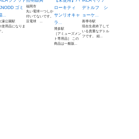
IKEA クノッド
照明器具
【未使用】ハ
IKEA イケア
福岡市
KNODD ゴミ
ローキティ
デトルフ シ
丸い電球一つしか
箱...
サンリオキャ
ョーケ...
付いてないです。
大濠公園駅
豆電球 ...
善導寺駅
ラ...
未使用品になりま
現在生産終了して
博多駅
す。
いる貴重なデトル
［アミューズメン
フです。 組...
ト専用品］ この
商品は一般販...