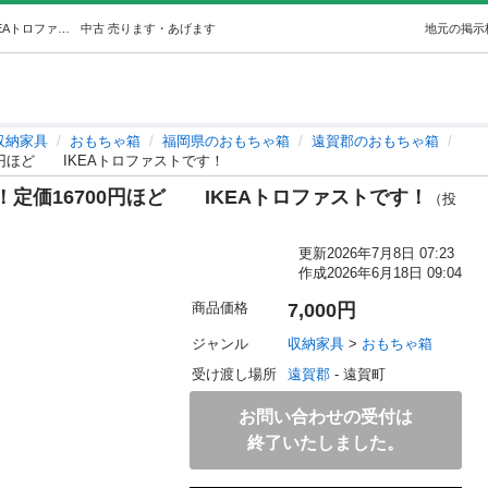
値下げしました！本日限定です！！定価16700円ほどIKEAトロファストです！ ((・ⅹ・）) 遠賀の収納家具《おもちゃ箱》の中古あげます・譲ります｜ジモティーで不用品の処分
中古
売ります・あげます
地元の掲示
収納家具
おもちゃ箱
福岡県のおもちゃ箱
遠賀郡のおもちゃ箱
0円ほど IKEAトロファストです！
定価16700円ほど IKEAトロファストです！
（投
更新
2026年7月8日 07:23
作成
2026年6月18日 09:04
商品価格
7,000円
ジャンル
収納家具
 > 
おもちゃ箱
受け渡し場所
遠賀郡
 - 遠賀町
お問い合わせの受付は
終了いたしました。