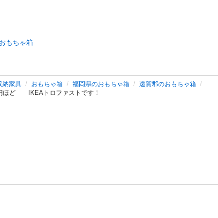
おもちゃ箱
収納家具
おもちゃ箱
福岡県のおもちゃ箱
遠賀郡のおもちゃ箱
0円ほど IKEAトロファストです！
バシーポリシー
プライバシー・ステートメント
健全化に資する運用