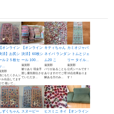
【オンライン
【オンライン
キティちゃん
カミオジャパ
決済】お尻シ
決済】60枚シ
ネイパ ランダ
ン トムとジェ
ール２５枚セ
ール 100...
ム20 こ
リー タイル...
遠賀郡
遠賀郡
遠賀郡
ッ...
被りあり 現金手
バリがあることも
公式シールです！
遠賀郡
渡し優先順位させ
ありますのでご理
10点在庫ありま
他にもたくさんシ
ていただき...
解ある方のみ...
す！
ール出品してます
ので 覗いて...
しずくちゃん
スヌーピー
ヒスミニ ネイ
【オンライン