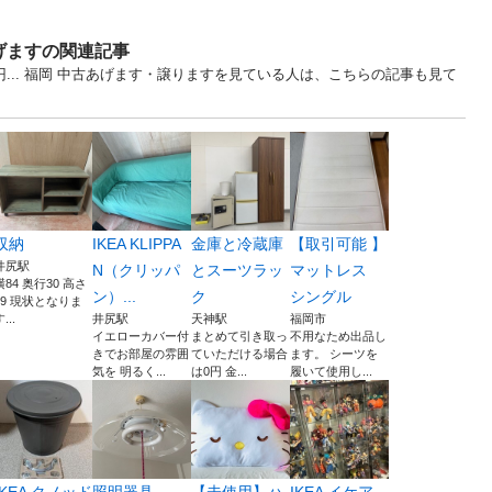
げますの関連記事
円... 福岡 中古あげます・譲りますを見ている人は、こちらの記事も見て
収納
IKEA KLIPPA
金庫と冷蔵庫
【取引可能 】
井尻駅
N（クリッパ
とスーツラッ
マットレス
横84 奥行30 高さ
ン）...
ク
シングル
49 現状となりま
...
井尻駅
天神駅
福岡市
イエローカバー付
まとめて引き取っ
不用なため出品し
きでお部屋の雰囲
ていただける場合
ます。 シーツを
気を 明るく...
は0円 金...
履いて使用し...