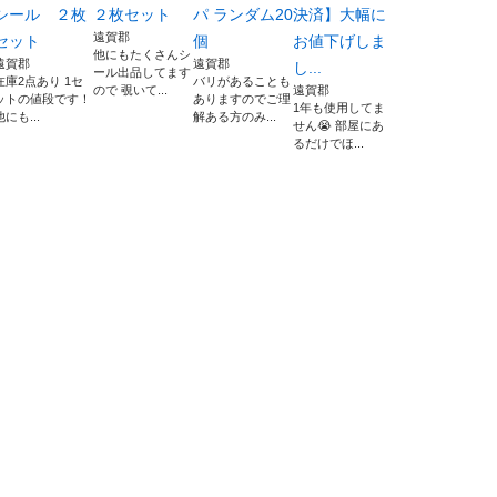
シール ２枚
２枚セット
パ ランダム20
決済】大幅に
遠賀郡
セット
個
お値下げしま
他にもたくさんシ
遠賀郡
遠賀郡
し...
ール出品してます
在庫2点あり 1セ
バリがあることも
ので 覗いて...
遠賀郡
ットの値段です！
ありますのでご理
1年も使用してま
他にも...
解ある方のみ...
せん😭 部屋にあ
るだけでほ...