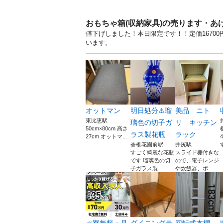
おもちゃ箱(収納家具)の売ります・あ
値下げしました！本日限定です！！定価16700
います。
オットマン
明日処分⚠️瑠
美品 ニト
東比恵駅
璃色の切子ガ
リ キッチン
50cm×80cm 高さ
ラス製花瓶
ラック
27cm オットマ...
香椎花園前駅
井尻駅
す
すごく綺麗な花瓶
スライド棚付きな
です 瑠璃色の切
ので、電子レンジ
子ガラス製...
や炊飯器、ポ...