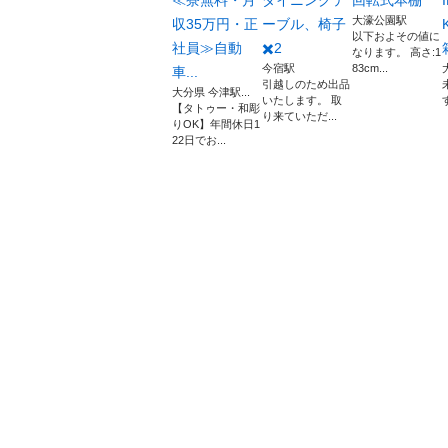
≪寮無料・月
ダイニングテ
回転式本棚
大濠公園駅
収35万円・正
ーブル、椅子
以下およその値に
社員≫自動
✖️2
なります。 高さ:1
今宿駅
83cm...
車...
引越しのため出品
大分県 今津駅...
いたします。 取
【タトゥー・和彫
り来ていただ...
りOK】年間休日1
22日でお...