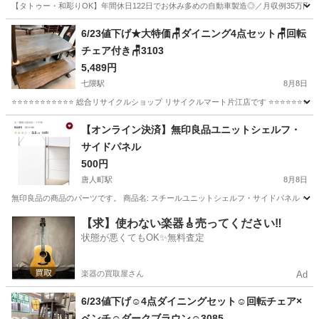
【タトゥー・和彫りOK】年間休日122日でお休み多めの自動車製造◎／月収例35万円
大分
中津市
今津駅
その他
6/23値下げ★大特価🪑ダイニング4点セット🪑回転
チェア付き🪑3103
5,489円
七隈駅
8月8日
⭐️⭐️⭐️⭐️⭐️⭐️⭐️⭐️⭐️⭐️⭐️ 総合リサイクルショップ リサイクルマート片江店です ⭐️⭐️⭐️⭐️⭐️
福岡
福岡市
七隈駅
ダイニングセット
店舗
【オンライン決済】無印良品ユニットシェルフ・
サイドパネル
500円
唐人町駅
8月8日
無印良品の商品のパーツです。 商品名: スチールユニットシェルフ・サイドパネル・大
福岡
福岡市
唐人町駅
収納家具
ユニットシェルフ
【求】使わない楽器🎸売ってください‼️
状態が悪くてもOK✨無料査定
楽器の買取屋さん
Ad
6/23値下げ☺️4点ダイニングセット☺️回転チェア×
ベンチ☺️ダークブラウン☺️3085