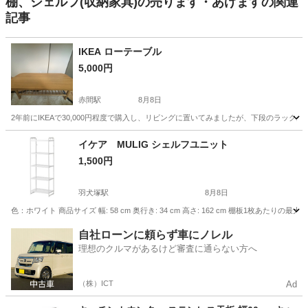
棚、シェルフ(収納家具)の売ります・あげますの関連
記事
IKEA ローテーブル
5,000円
赤間駅
8月8日
2年前にIKEAで30,000円程度で購入し、リビングに置いてみましたが、下段のラッ
福岡
宗像市
赤間駅
テーブル
イケア MULIG シェルフユニット
1,500円
羽犬塚駅
8月8日
色：ホワイト 商品サイズ 幅: 58 cm 奥行き: 34 cm 高さ: 162 cm 棚板1枚あたりの最大荷重:
福岡
八女市
羽犬塚駅
収納家具
自社ローンに頼らず車にノレル
理想のクルマがあるけど審査に通らない方へ
（株）ICT
Ad