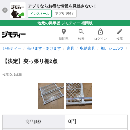
アプリならお得な情報を見逃さない！
インストール
アプリで開く
地元の掲示板 ジモティー 福岡版
福岡県
検索
ログイン
投稿
ジモティー
売ります・あげます
家具
収納家具
棚、シェルフ
【決定】突っ張り棚2点
投稿ID: 1plj28
0円
商品価格