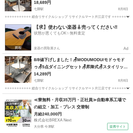
18,689円
七隈駅
8月8日
⭐️⭐️⭐️⭐️⭐️⭐️⭐️⭐️⭐️⭐️⭐️ 総合リサイクルショップ リサイクルマート片江店です ⭐️⭐️⭐️⭐️⭐️⭐️
福岡
福岡市
七隈駅
ダイニングセット
【求】使わない楽器🎸売ってください‼️
状態が悪くてもOK✨無料査定
楽器の買取屋さん
Ad
8/8値下げしました！🪑MODUMODU/モドゥモド
ゥ🪑5点ダイニングセット🪑昇降式🪑スタイリッシ
ュ🪑3155
14,289円
七隈駅
8月8日
⭐️⭐️⭐️⭐️⭐️⭐️⭐️⭐️⭐️⭐️⭐️ 総合リサイクルショップ リサイクルマート片江店です ⭐️⭐️⭐️⭐️⭐️
福岡
福岡市
七隈駅
ダイニングセット
店舗
≪寮無料・月収35万円・正社員≫自動車系工場で
の組立・加工・プレス 交替制
月給240,000円
株式会社BREXA Next
大分県 今津駅
提携サイト