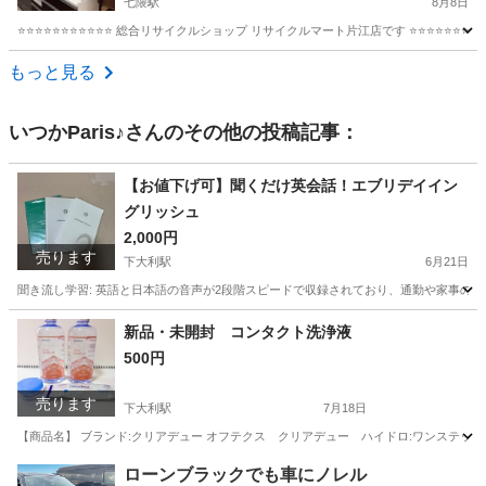
七隈駅
8月8日
⭐️⭐️⭐️⭐️⭐️⭐️⭐️⭐️⭐️⭐️⭐️ 総合リサイクルショップ リサイクルマート片江店です ⭐️⭐️⭐️⭐️⭐️⭐
福岡
福岡市
七隈駅
収納家具
もっと見る
いつかParis♪
さんのその他の投稿記事：
【お値下げ可】聞くだけ英会話！エブリデイイン
グリッシュ
2,000円
売ります
下大利駅
6月21日
聞き流し学習: 英語と日本語の音声が2段階スピードで収録されており、通勤や家事の合
福岡
大野城市
下大利駅
語学、辞書
エブリデイ
新品・未開封 コンタクト洗浄液
500円
売ります
下大利駅
7月18日
【商品名】 ブランド:クリアデュー オフテクス クリアデュー ハイドロ:ワンステップ 専
福岡
大野城市
下大利駅
その他
クリアデュー
ローンブラックでも車にノレル