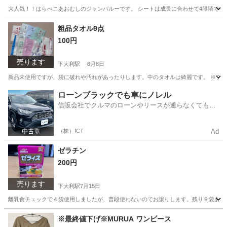
大人気！！はらぺこあおむしのジャンパルーです。 シートは成長に合わせて4段階で変え
福岡
大野城市
下大利駅
ベビー用品
粗品タオル9点
100円
売ります
下大利駅
6月8日
新品未使用ですが、袋に破れや汚れがあったりします。中のタオルは綺麗です。 ※プ
福岡
大野城市
下大利駅
その他
ローンブラックでも車にノレル
信販会社でクルマのローンやリースが通らなくてもク
ルマをご利用いただけるサービスがあります！
（株）ICT
Ad
ゼラチン
200円
売ります
下大利駅
7月15日
離乳食チェックで４袋使用しましたが、普段使わないのでお譲りします。残り９袋あります。 
福岡
大野城市
下大利駅
食品
※最終値下げ※MURUA ワンピース