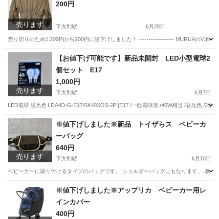
200円
売ります
下大利駅
6月28日
売り切りのため1,200円から200円に値下げしました！ ------------------ 
福岡
大野城市
下大利駅
ワンピース
ベージュ
【お値下げ可能です】新品未開封 LED小型電球2
個セット E17
1,000円
売ります
下大利駅
6月7日
LED電球 昼光色 LDA4D-G-E17/SK40XOS-2P [E17 /一般電球形 /40W相当 /昼
福岡
大野城市
下大利駅
生活家電
※値下げしました※新品 トイザらス ベビーカ
ーバッグ
640円
売ります
下大利駅
6月10日
ベビーカーに取り付けるタイプのバッグです。 ショルダーバッグにもなります。 取り
福岡
大野城市
下大利駅
ベビー用品
※値下げしました※アップリカ ベビーカー用レ
インカバー
400円