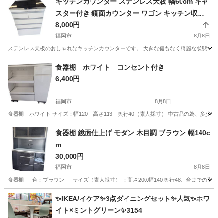
キッチンカウンター ステンレス天板 幅60cm キャ
スター付き 鏡面カウンター ワゴン キッチン収
納
8,000円
福岡市
8月8日
ステンレス天板のおしゃれなキッチンカウンターです。 大きな傷もなく綺麗な状態です。天
福岡
福岡市
収納家具
キッチンカウンター
食器棚 ホワイト コンセント付き
6,400円
福岡市
8月8日
食器棚 ホワイト サイズ：幅120 高さ113 奥行40（素人採寸） 中古品の
福岡
福岡市
収納家具
食器棚 鏡面仕上げ モダン 木目調 ブラウン 幅140c
m
30,000円
福岡市
8月8日
食器棚 色：ブラウン サイズ（素人採寸） ：高さ200.幅140.奥行48。台までの高
福岡
福岡市
収納家具
✨IKEA/イケア✨3点ダイニングセット✨人気✨ホワ
イト×ミントグリーン✨3154