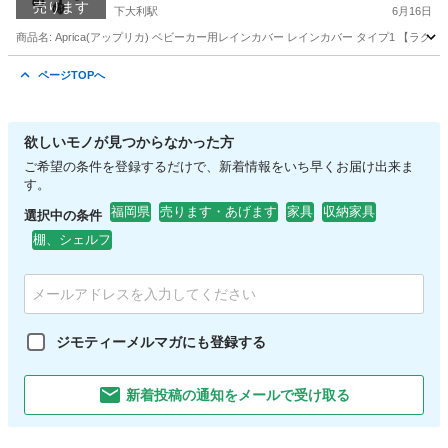
売ります
下大利駅
6月16日
商品名: Aprica(アップリカ) ベビーカー用レインカバー レインカバー タイプ1 【ラク
福岡
大野城市
下大利駅
ベビー用品
レインカバー
ページTOPへ
欲しいモノが見つからなかった方
ご希望の条件を登録するだけで、新着情報をいち早くお届け出来ま
す。
福岡県
売ります・あげます
家具
収納家具
選択中の条件
棚、シェルフ
ジモティーメルマガにも登録する
新着投稿の通知をメールで受け取る