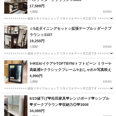
17,589円
七隈駅
8月8日
⭐️⭐️⭐️⭐️⭐️⭐️⭐️⭐️⭐️⭐️⭐️ 総合リサイクルショップ リサイクルマート片江店です ⭐️⭐️⭐️⭐️⭐️⭐️
福岡
福岡市
七隈駅
ダイニングセット
店舗
☺️5点ダイニングセット☺️拡張テーブル☺️ダークブ
ラウン☺️3107
19,250円
七隈駅
8月8日
⭐️⭐️⭐️⭐️⭐️⭐️⭐️⭐️⭐️⭐️⭐️ 総合リサイクルショップ リサイクルマート片江店です ⭐️⭐️⭐️⭐️⭐️
福岡
福岡市
七隈駅
ダイニングセット
✨IKEA/イケア✨TOFTBYN/トフトビーン ミラー✨
高級感✨クラシックフレーム✨おしゃれ✨写真映え
4,990円
七隈駅
8月8日
⭐️⭐️⭐️⭐️⭐️⭐️⭐️⭐️⭐️⭐️⭐️ 総合リサイクルショップ リサイクルマート片江店です ⭐️⭐️⭐️⭐️⭐️⭐
福岡
福岡市
七隈駅
ミラー/鏡
トフトビーン
6/23値下げ💚松田家具💚レンジボード💚シンプル
💚ダークブラウン💚収納力◎💚3008
34,089円