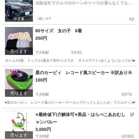
信販会社でクルマのローンやリースが通らなくてもク
ルマをご利用いただけるサービスがあります！
（株）ICT
Ad
80サイズ 女の子 6着
200円
売ります
下大利駅
6月3日
ボトムス5着、トップス1着全て80サイズです。 サイズアウト+歩くようになってから
福岡
大野城市
下大利駅
ベビー用品
星のカービィ レコード風スピーカー ※訳あり※
100円
売ります
下大利駅
6月7日
◾️星のカービィ レコード風スピーカー ゲーセンでゲットしましたが、ワドルディとケ
福岡
大野城市
下大利駅
オーディオ
⭐️最終値下げ/解体可⭐️美品・はらぺこあおむし ジ
ャンパルー
3,000円
売ります
下大利駅
6月30日