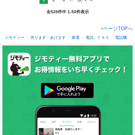
全528件中 1-50件表示
ページTOPへ
ジモティー
売ります・あげます
家電
電話、ＦＡＸ
電話機