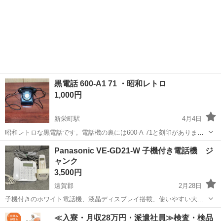
黒電話 600-A1 71 ・昭和レトロ
1,000円
新栄町駅
4月4日
昭和レトロな黒電話です。電話機の裏には600-A 71と刻印がありま
す。1971年製と思われます。中古品で傷や擦れがあります。 電話機本
福岡
大牟田市
新栄町駅
電話、ＦＡＸ
黒電話
Panasonic VE-GD21-W 子機付き電話機 ジ
体から出ている電話線は途中で切れています。 ご希望でしたら電話機
ャンク
の敷物もお付けします。そ...
3,500円
遠賀郡
2月28日
子機付きのホワイト電話機、液晶ディスプレイ搭載、使いやすい大き
なボタン。 - ブランド: Panasonic - モデル: VE-GD21-W - モデル: KX-
福岡
遠賀郡
電話、ＦＡＸ
Panasonic
≪入寮・月収28万円・派遣社員≫検査・検品
FKD801-W - カラー: ホワイト - 機能: 子機...