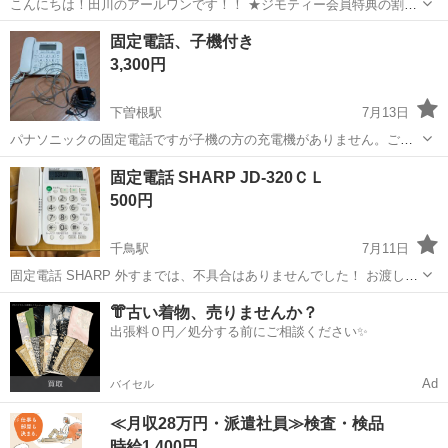
こんにちは！田川のアールワンです！！ ★ジモティー会員特典の割引
あり(^^♪ ※フォローよろしくです～～ さて本日、買取→販売は家電
福岡
田川郡
電話、ＦＡＸ
買取
固定電話、子機付き
部門より ・Panasonic コードレス電話機 子機1台付 VE-GD27DL ...
3,300円
下曽根駅
7月13日
パナソニックの固定電話ですが子機の方の充電機がありません。ご理
解ある方のみ宜しくお願いします。だけど普通に使えます。使用する
福岡
北九州市
下曽根駅
電話、ＦＡＸ
固定電話
固定電話 SHARP JD-320ＣＬ
のに問題はありません。
500円
千鳥駅
7月11日
固定電話 SHARP 外すまでは、不具合はありませんでした！ お渡し、
本体 電源コード ケーブル のみになります 子機はありません。 返品交
福岡
古賀市
千鳥駅
電話、ＦＡＸ
👘古い着物、売りませんか？
換不可になりますので、よろしくお願いします。
出張料０円／処分する前にご相談ください✨
Ad
バイセル
≪月収28万円・派遣社員≫検査・検品
時給1,400円