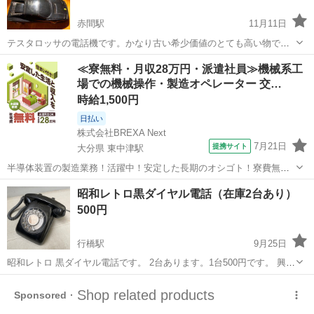
赤間駅
11月11日
テスタロッサの電話機です。かなり古い希少価値のとても高い物では
無いでしょうか？ メイドインホンコン！
福岡
宗像市
赤間駅
電話、ＦＡＸ
フェラーリ
≪寮無料・月収28万円・派遣社員≫機械系工
場での機械操作・製造オペレーター 交…
時給1,500円
日払い
株式会社BREXA Next
7月21日
提携サイト
大分県 東中津駅
半導体装置の製造業務！活躍中！安定した長期のオシゴト！寮費無料
★赴任旅費会社負担◎20代～40代の男性活躍中★未経験活躍中！高時
大分
中津市
東中津駅
その他
昭和レトロ黒ダイヤル電話（在庫2台あり）
給1,500円！《大分県中津市》 人気の工場のお仕事 ◇半導体装置内部
500円
のシート製造◇ ＊クリー...
行橋駅
9月25日
昭和レトロ 黒ダイヤル電話です。 2台あります。1台500円です。 興味
のある方はお願いします^ ^
福岡
行橋市
行橋駅
電話、ＦＡＸ