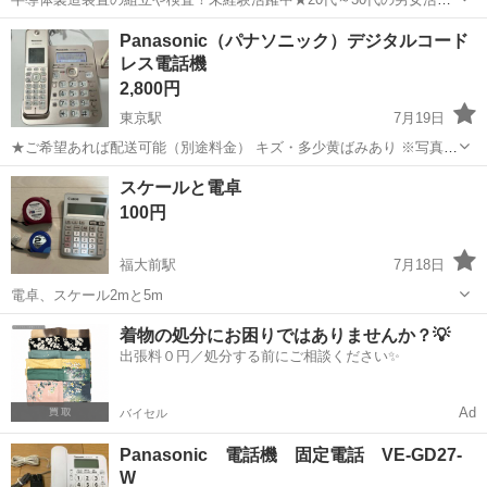
中★ワンルーム寮完備！赴任旅費会社負担！マイカー通勤OK！無料駐
熊本
その他
Panasonic（パナソニック）デジタルコード
車場あり！正社員登用あり！《熊本県菊池郡大津町》 人気の工場のお
レス電話機
仕事 ◇半導体製造装置の組立...
2,800円
東京駅
7月19日
★ご希望あれば配送可能（別途料金） キズ・多少黄ばみあり ※写真ご
確認下さい ★掃除済み ★動作確認済み 【商品名】 Panasonic（パナ
福岡
福岡市
東京駅
電話、ＦＡＸ
コードレス電話
スケールと電卓
ソニック） デジタルコードレス電話機 「RU・RU・RUVE-GZ50-
100円
N」...
福大前駅
7月18日
電卓、スケール2mと5m
福岡
福岡市
福大前駅
電話、ＦＡＸ
着物の処分にお困りではありませんか？💡
出張料０円／処分する前にご相談ください✨
Ad
バイセル
Panasonic 電話機 固定電話 VE-GD27-
W