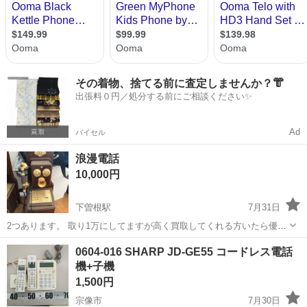
その着物、捨てる前に査定しませんか？👘
出張料０円／処分する前にご相談ください✨
Ad
バイセル
浪漫電話
10,000円
下曽根駅
7月31日
2つあります。 取り1万にしてますが高く買取してくれる方いたら優先
します🙇‍♂️よろしくお願いします🙇‍♀️
福岡
北九州市
下曽根駅
電話、ＦＡＸ
0604-016 SHARP JD-GE55 コードレス電話
機+子機
1,500円
宗像市
7月30日