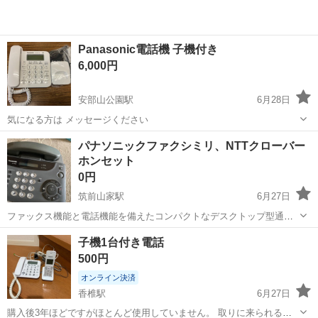
Panasonic電話機 子機付き
6,000円
安部山公園駅
6月28日
気になる方は メッセージください
福岡
北九州市
安部山公園駅
電話、ＦＡＸ
Panasonic
パナソニックファクシミリ、NTTクローバー
ホンセット
0円
筑前山家駅
6月27日
ファックス機能と電話機能を備えたコンパクトなデスクトップ型通信
機器です。 NTTクローバーホン 使用確認はしておりませんのでご理解
福岡
筑紫野市
筑前山家駅
電話、ＦＡＸ
子機1台付き電話
の上よろしくお願いします。 - メーカー: Panasonic - 型番: UF-
500円
PSG1...
オンライン決済
香椎駅
6月27日
購入後3年ほどですがほとんど使用していません。 取りに来られる方