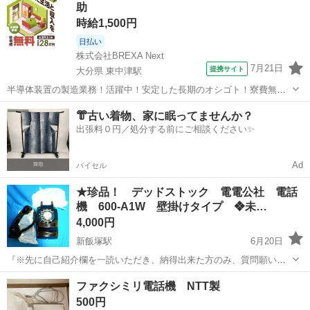
助
的にきれいで...
時給1,500円
日払い
株式会社BREXA Next
7月21日
提携サイト
大分県 東中津駅
半導体装置の製造業務！活躍中！安定した長期のオシゴト！寮費無料
★赴任旅費会社負担◎20代～40代の男性活躍中★未経験活躍中！高時
大分
中津市
東中津駅
その他
👘古い着物、家に眠ってませんか？
給1,500円！《大分県中津市》 人気の工場のお仕事 ◇半導体装置内部
出張料０円／処分する前にご相談ください✨
のシート製造◇ ＊クリー...
Ad
バイセル
★珍品！ デッドストック 電電公社 電話
機 600-A1W 壁掛けタイプ ❖未…
4,000円
新飯塚駅
6月20日
『※先に自己紹介欄を一読いただき、納得出来た方のみ、質問願いま
す。』 現NTTのダイヤル式の電話機 600A1 珍しい壁掛け式 にな
福岡
飯塚市
新飯塚駅
電話、ＦＡＸ
珍品
ファクシミリ電話機 NTT製
ります。 通常の台の上に置くタイプがほとんどですが、奥の面にフッ
500円
クの有る...