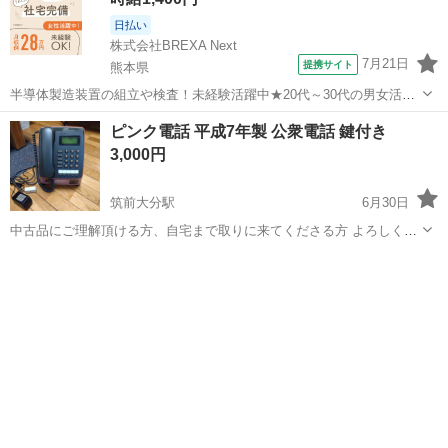
日払い
株式会社BREXA Next
7月21日
提携サイト
熊本県
半導体製造装置の組立や検査！未経験活躍中★20代～30代の男女活躍
中★ワンルーム寮完備！赴任旅費会社負担！マイカー通勤OK！無料駐
熊本
その他
ピンク電話 平成7年製 公衆電話 鍵付き
車場あり！正社員登用あり！《熊本県菊池郡大津町》 人気の工場のお
3,000円
仕事 ◇半導体製造装置の組立...
筑前大分駅
6月30日
中古品にご理解頂ける方、自宅まで取りに来てくださる方 よろしくお
願いいたします。
福岡
飯塚市
筑前大分駅
電話、ＦＡＸ
公衆電話