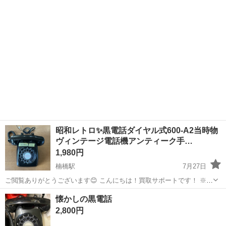
昭和レトロ✨黒電話ダイヤル式600-A2当時物
ヴィンテージ電話機アンティーク手…
1,980円
楠橋駅
7月27日
ご閲覧ありがとうございます😊 こんにちは！買取サポートです！ ※プ
ロフィールは必ずご一読下さいませ。 黒電話 ￥1,980-(税込) ＊動作未
福岡
北九州市
楠橋駅
電話、ＦＡＸ
黒電話
懐かしの黒電話
確認‼️ ご希望お聞かせ頂けましたらお写真送ります📸 他にも様...
2,800円