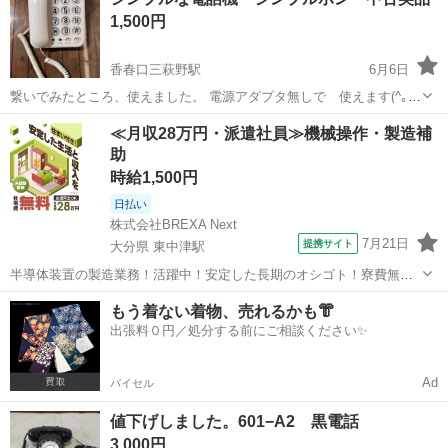
1,500円
香春口三萩野駅
6月6日
繋いでみたところ、使えました。 電源アダプタ無しで 使えます(^｡^)
特にダメージありませんが 中古品になりますので、 ノークレームでお
福岡
北九州市
香春口三萩野駅
電話、ＦＡＸ
≪月収28万円・派遣社員≫機械操作・製造補
願い致します。 小倉北区です。
助
時給1,500円
日払い
株式会社BREXA Next
7月21日
提携サイト
大分県 東中津駅
半導体装置の製造業務！活躍中！安定した長期のオシゴト！寮費無料
★赴任旅費会社負担◎20代～40代の男性活躍中★未経験活躍中！高時
大分
中津市
東中津駅
その他
もう着ない着物、売れるかも👘
給1,500円！《大分県中津市》 人気の工場のお仕事 ◇半導体装置内部
出張料０円／処分する前にご相談ください✨
のシート製造◇ ＊クリー...
Ad
バイセル
値下げしました。601−A2 黒電話
3,000円