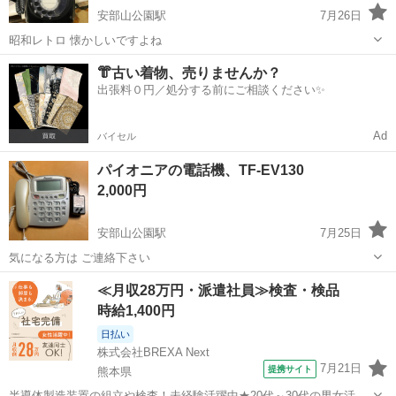
安部山公園駅
7月26日
昭和レトロ 懐かしいですよね
福岡
北九州市
安部山公園駅
電話、ＦＡＸ
黒電話
👘古い着物、売りませんか？
出張料０円／処分する前にご相談ください✨
Ad
バイセル
パイオニアの電話機、TF-EV130
2,000円
安部山公園駅
7月25日
気になる方は ご連絡下さい
福岡
北九州市
安部山公園駅
電話、ＦＡＸ
パイオニア
≪月収28万円・派遣社員≫検査・検品
時給1,400円
日払い
株式会社BREXA Next
7月21日
提携サイト
熊本県
半導体製造装置の組立や検査！未経験活躍中★20代～30代の男女活躍