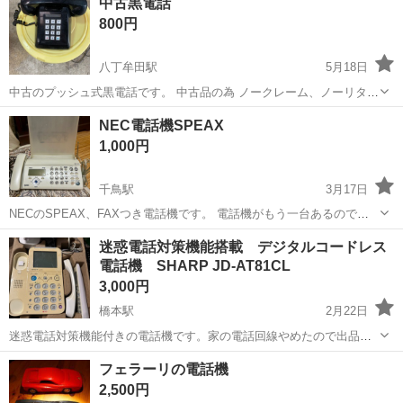
中古黒電話
ました。普通ならば「黒」が一般的なダイアル電話ですが、グレーだ
800円
と堅苦しさがなく、なんとなくかわ...
八丁牟田駅
5月18日
中古のプッシュ式黒電話です。 中古品の為 ノークレーム、ノーリター
ンでお願いします。
福岡
大川市
八丁牟田駅
電話、ＦＡＸ
黒電話
NEC電話機SPEAX
1,000円
千鳥駅
3月17日
NECのSPEAX、FAXつき電話機です。 電話機がもう一台あるので使
って頂けると嬉しいです♪ お渡しは画像のモノで全部です。 子機・
福岡
古賀市
千鳥駅
電話、ＦＡＸ
SPEAX
迷惑電話対策機能搭載 デジタルコードレス
箱・取説はございません。 取説はメーカーページにweb取説が掲載さ
電話機 SHARP JD-AT81CL
れてました↓ htt...
3,000円
橋本駅
2月22日
迷惑電話対策機能付きの電話機です。家の電話回線やめたので出品し
ます。元箱、取説付きです。 シャープ デジタルコードレス電話機 子
福岡
福岡市
橋本駅
電話、ＦＡＸ
コードレス電話
フェラーリの電話機
機1台付き 迷惑電話対策機能搭載 あんしんテレフォン JD-AT81CL 自
2,500円
動通話録音時...