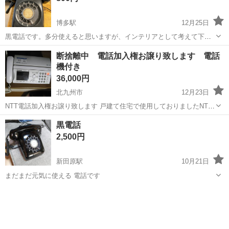
博多駅
12月25日
黒電話です。多分使えると思いますが、インテリアとして考えて下さ
い 再度値下しました、これで売れないならゴミとして処分します。
福岡
福岡市
博多駅
電話、ＦＡＸ
黒電話
断捨離中 電話加入権お譲り致します 電話
機付き
36,000円
北九州市
12月23日
NTT電話加入権お譲り致します 戸建て住宅で使用しておりましたNTT
電話回線を 利用休止にしておりますので NTT電話加入権お譲り致しま
福岡
北九州市
電話、ＦＡＸ
電話加入権
黒電話
す。 現在も使用しておりますパナソニック製電話機（FAX付）子機３
2,500円
台付き...
新田原駅
10月21日
まだまだ元気に使える 電話です
福岡
行橋市
新田原駅
電話、ＦＡＸ
黒電話