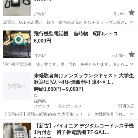
折尾駅
6月5日
黒電話 601−A2 通話 着信 発信確認済み 年代不明 ケーブル長さ
約5M
福岡
北九州市
折尾駅
電話、ＦＡＸ
黒電話
飛行機型電話機 当時物 昭和レトロ
6,000円
甘木駅
5月28日
飛行機形電話機 古い物です。傷、汚れ、色褪せあります。使えるか
は、わかりません。オブジェに？よろしくお願いします。 引き取りで
福岡
朝倉市
甘木駅
電話、ＦＡＸ
未経験者向けメンズラウンジキャスト 大学生
お願いします。
歓迎/日払い可/お酒激弱可 週4~可1…
時給1,650円～9,000円
G
福岡県
スポンサー：求人ボックス
07月31日
【仕事内容】夜職未経験者向け!!大学生,フリーター大活躍中!! うれし
い給料手渡し 『汗かきたくない!立ち仕事,歩き回り続けるの嫌だ! でも
アルバイト・パート
【新古】パイオニア デジタルコードレス子機
接客業したい!室内で楽しく安定収入得つつ, 昼職より素早くがっつり
1台付き 留子番電話機 TF-SA1…
稼ぎたい』 →こう思う方...