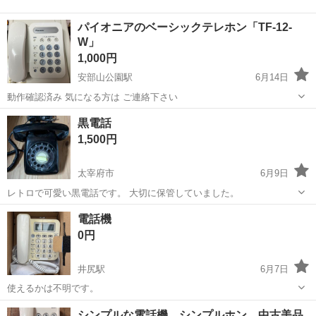
パイオニアのベーシックテレホン「TF-12-
W」
1,000円
安部山公園駅
6月14日
動作確認済み 気になる方は ご連絡下さい
福岡
北九州市
安部山公園駅
電話、ＦＡＸ
パイオニア
黒電話
1,500円
太宰府市
6月9日
レトロで可愛い黒電話です。 大切に保管していました。
福岡
太宰府市
電話、ＦＡＸ
黒電話
電話機
0円
井尻駅
6月7日
使えるかは不明です。
福岡
福岡市
井尻駅
電話、ＦＡＸ
シンプルな電話機 シンプルホン 中古美品