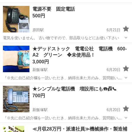
にお譲りします
福岡
福岡市
香椎駅
電話、ＦＡＸ
せん
電源不要 固定電話
500円
原田駅
6月21日
電気を使いません。 古い物ですので、部品取りなどにお使い下さい
福岡
筑紫野市
原田駅
電話、ＦＡＸ
★デッドストック 電電公社 電話機 600-
A2 グリーン ❖未使用品！
3,000円
新飯塚駅
6月20日
『※先に自己紹介欄を一読いただき、納得出来た方のみ、質問願いま
す。』 現NTTのダイヤル式の電話機 600A2 珍しい緑色 になりま
福岡
飯塚市
新飯塚駅
電話、ＦＡＸ
グリーン
★シンプルな電話機 増設用にも☎️📠📞
す。 時代を偲ぶコレクションにいかがでしょうか。 押し入れに長期
700円
保...
新飯塚駅
6月20日
『※先に自己紹介欄を一読いただき、納得出来た方のみ、質問願いま
す。』 シンプルなタイプの固定電話機です。 電話機が壊れたり、調子
福岡
飯塚市
新飯塚駅
電話、ＦＡＸ
ボタン
≪月収28万円・派遣社員≫機械操作・製造補
の悪い方はもちろん、プラス１台 増設用にもいかがでしょうか。 全体