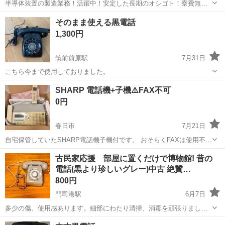
半導体装置の製造業務！活躍中！安定した長期のオシゴト！寮費無料
★赴任旅費会社負担◎20代～40代の男性活躍中★未経験活躍中！高時
大分
中津市
東中津駅
その他
そのまま使える黒電話
給1,500円！《大分県中津市》 人気の工場のお仕事 ◇半導体装置内部
1,300円
のシート製造◇ ＊クリー...
筑前前原駅
7月31日
こちら今まで使用しておりました。
福岡
糸島市
筑前前原駅
電話、ＦＡＸ
黒電話
SHARP 電話機+子機⚠️FAX不可
0円
春日市
7月21日
自宅保管していたSHARP電話機子機付です。 おそらくFAXは使用不可
と思います。（送信のみ可能？） 古くて変色しています。 返品不可。
福岡
春日市
電話、ＦＡＸ
FAX
古民家応援 部屋に置くだけで博物館! 昔の
保管していた箱のメーカーとは違いますのでご注意下さい。 上記ご了
電話(黒より珍しいグレー)中古 絶賛…
承の上、検討ください...
800円
門司港駅
6月7日
多少の傷、使用感あります。細部にわたり清掃、消毒を頑張りまし
た。 親戚の家を片付ける際、奥の方にしまっているのを見つけ出品し
福岡
北九州市
門司港駅
電話、ＦＡＸ
断捨離