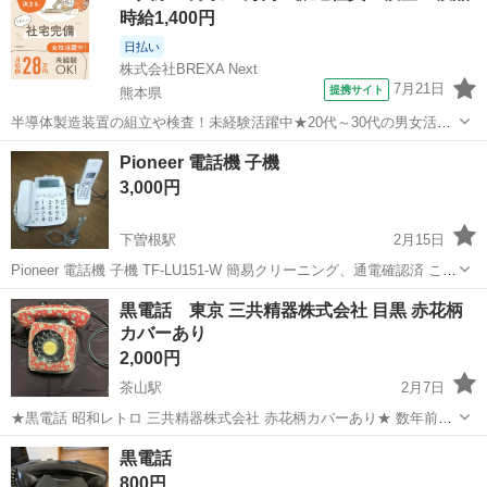
時給1,400円
日払い
株式会社BREXA Next
7月21日
提携サイト
熊本県
半導体製造装置の組立や検査！未経験活躍中★20代～30代の男女活躍
中★ワンルーム寮完備！赴任旅費会社負担！マイカー通勤OK！無料駐
熊本
その他
Pioneer 電話機 子機
車場あり！正社員登用あり！《熊本県菊池郡大津町》 人気の工場のお
3,000円
仕事 ◇半導体製造装置の組立...
下曽根駅
2月15日
Pioneer 電話機 子機 TF-LU151-W 簡易クリーニング、通電確認済 こち
らは使用品になります。 目立つ傷や汚れは見受けられません。 モニタ
福岡
北九州市
下曽根駅
電話、ＦＡＸ
Pioneer
黒電話 東京 三共精器株式会社 目黒 赤花柄
ーに引っ掻き傷のようなものはございます。 その他、状態良好かと思
カバーあり
い...
2,000円
茶山駅
2月7日
★黒電話 昭和レトロ 三共精器株式会社 赤花柄カバーあり★ 数年前ま
で使用しておりました。 使用しなくなってからは倉庫にて保管してお
福岡
福岡市
茶山駅
電話、ＦＡＸ
三共
黒電話
りました。 記載 東京 三共精器株式会社 目黒 赤色のカバーもお付けし
800円
ます。 中古品に...