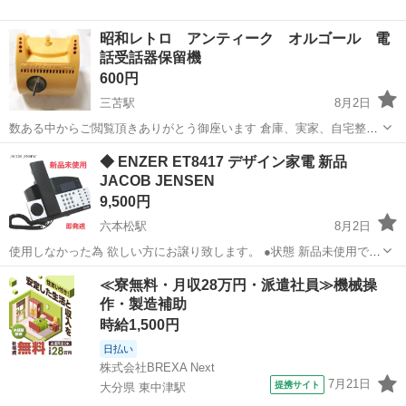
昭和レトロ アンティーク オルゴール 電
話受話器保留機
600円
三苫駅
8月2日
数ある中からご閲覧頂きありがとう御座います 倉庫、実家、自宅整理
で出品です 古民家の飾り等に如何でしょうか？ 昭和レトロ オルゴー
福岡
福岡市
三苫駅
電話、ＦＡＸ
オルゴール
◆ ENZER ET8417 デザイン家電 新品
ル 電話受話器保留機 禁じられた遊びがオルゴールでなります 当時懐
JACOB JENSEN
かしんで下さい ...
9,500円
六本松駅
8月2日
使用しなかった為 欲しい方にお譲り致します。 ●状態 新品未使用です
が 動作確認の為開封しております。 超希少のデザイン家電、電話機で
福岡
福岡市
六本松駅
電話、ＦＡＸ
デザイン家電
≪寮無料・月収28万円・派遣社員≫機械操
す。 オシャレな会社の受付などで使われいます。 もちろん一般家庭で
作・製造補助
もご使用可能です...
時給1,500円
日払い
株式会社BREXA Next
7月21日
提携サイト
大分県 東中津駅