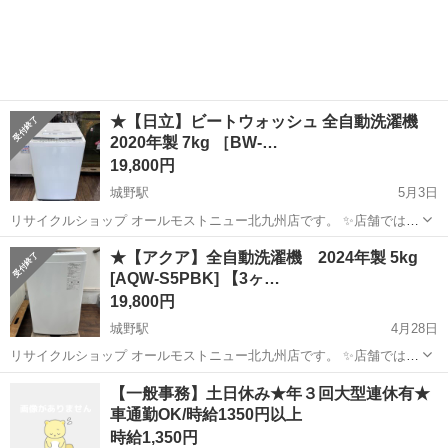
福岡
北九州市
城野駅
生活家電
商品
す!! 気になっている商品がありましまら、是非ご来店いただくかお問
い合わせ下さいませ!...
★【日立】ビートウォッシュ 全自動洗濯機
2020年製 7kg ［BW-…
19,800円
城野駅
5月3日
リサイクルショップ オールモストニュー北九州店です。 ✨️店舗では、
期間限定でネット表示価格よりも特別割引をしている商品もございま
福岡
北九州市
城野駅
生活家電
商品
★【アクア】全自動洗濯機 2024年製 5kg
す!! 気になっている商品がありましまら、是非ご来店いただくかお問
[AQW-S5PBK] 【3ヶ…
い合わせ下さいませ!! ...
19,800円
城野駅
4月28日
リサイクルショップ オールモストニュー北九州店です。 ✨️店舗では、
期間限定でネット表示価格よりも特別割引をしている商品もございま
福岡
北九州市
城野駅
生活家電
商品
【一般事務】土日休み★年３回大型連休有★
す!! 気になっている商品がありましまら、是非ご来店いただくかお問
車通勤OK/時給1350円以上
い合わせ下さいませ!...
時給1,350円