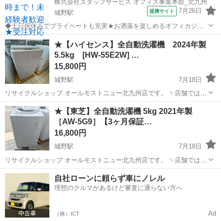
株式会社スタッフサービス オフィス事業本部_北九州
7月26日
提携サイト
城野駅
◆土日祝休みでプライベートも充実★お洒落を楽しめるオフィカジ勤
務★ 幅広い年齢層の方が活躍中の職場！近くに飲食店・コンビニがあ
福岡
北九州市
城野駅
事務
★【ハイセンス】全自動洗濯機 2024年製
るので何かと便利ですよ♪未経験からチャレンジできるお仕事◎残業は
5.5kg [HW-55E2W] …
ほとんどなくプライベートも充実で...
15,800円
城野駅
7月18日
リサイクルショップ オールモストニュー北九州店です。 ✨️店舗では、
期間限定でネット表示価格よりも特別割引をしている商品もございま
福岡
北九州市
城野駅
生活家電
商品
★【東芝】全自動洗濯機 5kg 2021年製
す!! 気になっている商品がありましまら、是非ご来店いただくかお問
［AW-5G9］【3ヶ月保証…
い合わせ下さいませ!...
16,800円
城野駅
7月18日
リサイクルショップ オールモストニュー北九州店です。 ✨️店舗では、
期間限定でネット表示価格よりも特別割引をしている商品もございま
福岡
北九州市
城野駅
生活家電
商品
自社ローンに頼らず車にノレル
す!! 気になっている商品がありましまら、是非ご来店いただくかお問
理想のクルマがあるけど審査に通らない方へ
い合わせ下さいませ!! ...
Ad
（株）ICT