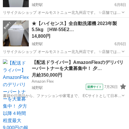
城野駅
6月8日
リサイクルショップ オールモストニュー北九州店です。 ✨️店舗では、
期間限定でネット表示価格よりも特別割引をしている商品もございま
福岡
北九州市
城野駅
生活家電
商品
★【ハイセンス】全自動洗濯機 2023年製
す!! 気になっている商品がありましまら、是非ご来店いただくかお問
5.5kg ［HW-55E2…
い合わせ下さいませ!! ...
14,800円
城野駅
6月6日
リサイクルショップ オールモストニュー北九州店です。 ✨️店舗では、
期間限定でネット表示価格よりも特別割引をしている商品もございま
福岡
北九州市
城野駅
生活家電
商品
【配送ドライバー】AmazonFlexのデリバリ
す!! 気になっている商品がありましまら、是非ご来店いただくかお問
ーパートナーを大量募集中！ 夕…
い合わせ下さいませ!! ...
月給350,000円
Amazon Flex
7月26日
提携サイト
城野駅
書籍や日用品から、ファッションや家電まで、 ECサイトとして日本最
大級の品揃えを誇るAmazon（アマゾン）が、 Amazon Flex（アマゾ
福岡
北九州市
城野駅
物流
ンフレックス）のデリバリーパートナーを募集中！ Amazon Flex (ア...