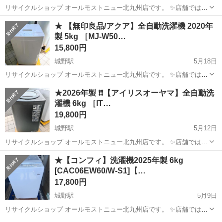
リサイクルショップ オールモストニュー北九州店です。 ✨️店舗では、
期間限定でネット表示価格よりも特別割引をしている商品もございま
福岡
北九州市
城野駅
生活家電
商品
★ 【無印良品/アクア】全自動洗濯機 2020年
す!! 気になっている商品がありましまら、是非ご来店いただくかお問
製 5kg ［MJ-W50…
い合わせ下さいませ!...
15,800円
城野駅
5月18日
リサイクルショップ オールモストニュー北九州店です。 ✨️店舗では、
期間限定でネット表示価格よりも特別割引をしている商品もございま
福岡
北九州市
城野駅
生活家電
商品
★2026年製 ❗️❗️【アイリスオーヤマ】全自動洗
す!! 気になっている商品がありましまら、是非ご来店いただくかお問
濯機 6kg ［IT…
い合わせ下さいませ!! ...
19,800円
城野駅
5月12日
リサイクルショップ オールモストニュー北九州店です。 ✨️店舗では、
期間限定でネット表示価格よりも特別割引をしている商品もございま
福岡
北九州市
城野駅
生活家電
商品
★【コンフィ】洗濯機2025年製 6kg
す!! 気になっている商品がありましまら、是非ご来店いただくかお問
[CAC06EW60/W-S1]【…
い合わせ下さいませ!! ...
17,800円
城野駅
5月9日
リサイクルショップ オールモストニュー北九州店です。 ✨️店舗では、
期間限定でネット表示価格よりも特別割引をしている商品もございま