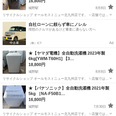
16,800円
城野駅
8月8日
リサイクルショップ オールモストニュー北九州店です。 ✨️店舗では、
期間限定でネット表示価格よりも特別割引をしている商品もございま
福岡
北九州市
城野駅
生活家電
商品
自社ローンに頼らず車にノレル
す!! 気になっている商品がありましまら、是非ご来店いただくかお問
理想のクルマがあるけど審査に通らない方へ
い合わせ下さいませ!! ...
Ad
（株）ICT
★【ヤマダ電機】全自動洗濯機 2023年製
6kg[YWM-T60H1] 【3…
18,800円
城野駅
8月8日
リサイクルショップ オールモストニュー北九州店です。 ✨️店舗では、
期間限定でネット表示価格よりも特別割引をしている商品もございま
福岡
北九州市
城野駅
生活家電
商品
★【パナソニック】全自動洗濯機 2021年製
す!! 気になっている商品がありましまら、是非ご来店いただくかお問
5kg ［NA-F50B1…
い合わせ下さいませ!! ...
16,800円
城野駅
7月30日
リサイクルショップ オールモストニュー北九州店です。 ✨️店舗では、