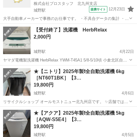
株式会社プロスタッフ 北九州支店
12月23日
提携サイト
城野駅
大手自動車メーカーで事務のお仕事です。 ・不具合データの集計 ・資
料の作成 ・入力業務 ・ファイルの移動 ・備品購入 ・現場事務所への
福岡
京都郡
城野駅
一般事務
【受付終了】洗濯機 HerbRelax
書類等のお届け ・その他付随する業務 ・電話対応 ・メール対応など
2,000円
【応募資格】 業務...
城野駅
4月22日
ヤマダ電機製洗濯機 HerbRelax YWM-T45A1 5/8-5/10頃 小倉北区自宅
へ取りに来ていただける方限定です。 中古品のため、多少の使用感汚
福岡
北九州市
城野駅
生活家電
ヤマダ電機
★【ニトリ】2025年製❗️全自動洗濯機 6kg
れはございます。 神経質な方はご遠慮下さいませ。 キャンセルもな...
［NT60T1BK］【3…
19,800円
城野駅
4月6日
リサイクルショップ オールモストニュー北九州店です。 ✨️店舗では、
期間限定でネット表示価格よりも特別割引をしている商品もございま
福岡
北九州市
城野駅
生活家電
商品
★【アクア】2025年製❗️全自動洗濯機 5kg
す!! 気になっている商品がありましまら、是非ご来店いただくかお問
［AQW-S5E4］【3…
い合わせ下さいませ!! ...
19,800円
城野駅
4月5日