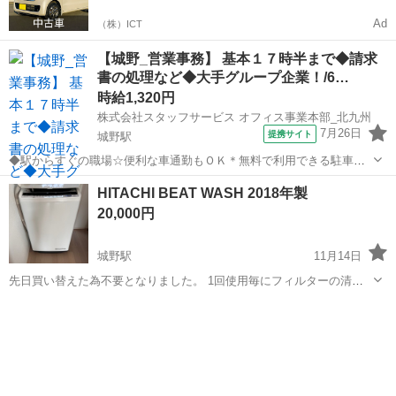
Ad
（株）ICT
【城野_営業事務】 基本１７時半まで◆請求
書の処理など◆大手グループ企業！/6…
時給1,320円
株式会社スタッフサービス オフィス事業本部_北九州
7月26日
提携サイト
城野駅
◆駅からすぐの職場☆便利な車通勤もＯＫ＊無料で利用できる駐車場
完備！ 近くにコンビニがあり何かと便利♪オフィスカジュアル・ネイ
福岡
北九州市
城野駅
事務
HITACHI BEAT WASH 2018年製
ル可！同業務の方が在籍中です！◎医療関係の設備・機器メーカー◎
20,000円
ＯＪＴがしっかりあり、業務習得をサ...
城野駅
11月14日
先日買い替えた為不要となりました。 1回使用毎にフィルターの清掃
を行なってきたので、かなり綺麗だと思います。最終使用後に洗濯槽
福岡
北九州市
城野駅
生活家電
HITACHI
洗浄も行ってます。 引き取りに来て頂く方限定になりますので、格安
でお譲り致します。