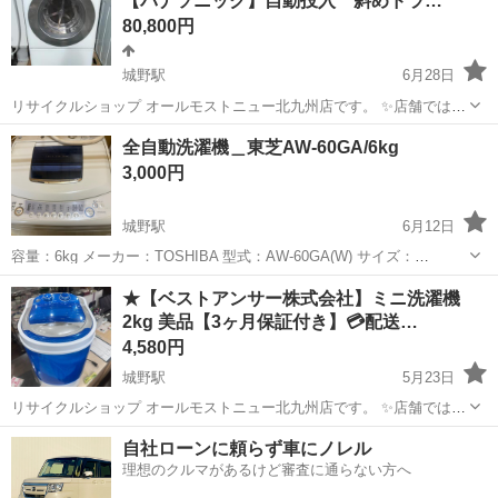
【パナソニック】自動投入 斜めドラ…
80,800円
城野駅
6月28日
リサイクルショップ オールモストニュー北九州店です。 ✨️店舗では、
期間限定でネット表示価格よりも特別割引をしている商品もございま
福岡
北九州市
城野駅
生活家電
商品
全自動洗濯機＿東芝AW-60GA/6kg
す!! 気になっている商品がありましまら、是非ご来店いただくかお問
3,000円
い合わせ下さいませ!...
城野駅
6月12日
容量：6kg メーカー：TOSHIBA 型式：AW-60GA(W) サイズ：
585x928x552 mm （幅×高さ×奥行）給・排水ホースを含む 運び出す
福岡
北九州市
城野駅
生活家電
★【ベストアンサー株式会社】ミニ洗濯機
時はお手伝いをお願いします。
2kg 美品【3ヶ月保証付き】💳配送…
4,580円
城野駅
5月23日
リサイクルショップ オールモストニュー北九州店です。 ✨️店舗では、
期間限定でネット表示価格よりも特別割引をしている商品もございま
福岡
北九州市
城野駅
生活家電
商品
自社ローンに頼らず車にノレル
す!! 気になっている商品がありましまら、是非ご来店いただくかお問
理想のクルマがあるけど審査に通らない方へ
い合わせ下さいませ!! ...