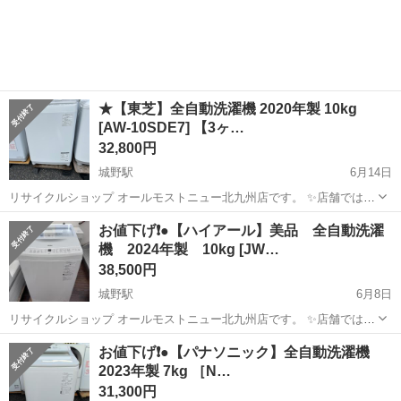
★【東芝】全自動洗濯機 2020年製 10kg
[AW-10SDE7] 【3ヶ…
32,800円
城野駅
6月14日
リサイクルショップ オールモストニュー北九州店です。 ✨️店舗では、
期間限定でネット表示価格よりも特別割引をしている商品もございま
福岡
北九州市
城野駅
生活家電
商品
お値下げ❗️●【ハイアール】美品 全自動洗濯
す!! 気になっている商品がありましまら、是非ご来店いただくかお問
機 2024年製 10kg [JW…
い合わせ下さいませ!! ...
38,500円
城野駅
6月8日
リサイクルショップ オールモストニュー北九州店です。 ✨️店舗では、
期間限定でネット表示価格よりも特別割引をしている商品もございま
福岡
北九州市
城野駅
生活家電
商品
お値下げ❗️●【パナソニック】全自動洗濯機
す!! 気になっている商品がありましまら、是非ご来店いただくかお問
2023年製 7kg ［N…
い合わせ下さいませ!...
31,300円