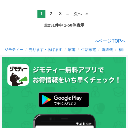
1
2
3
...
次へ
全231件中 1-50件表示
ページTOPへ
ジモティー
売ります・あげます
家電
生活家電
洗濯機
福岡