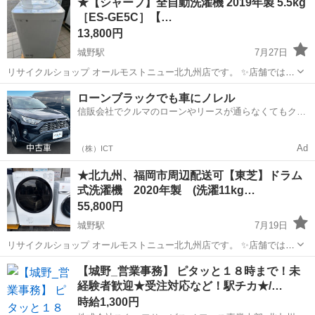
★【シャープ】全自動洗濯機 2019年製 5.5kg
す!! 気になっている商品がありましまら、是非ご来店いただくかお問
［ES-GE5C］【…
い合わせ下さいませ!! ...
13,800円
城野駅
7月27日
リサイクルショップ オールモストニュー北九州店です。 ✨️店舗では、
期間限定でネット表示価格よりも特別割引をしている商品もございま
福岡
北九州市
城野駅
生活家電
商品
ローンブラックでも車にノレル
す!! 気になっている商品がありましまら、是非ご来店いただくかお問
信販会社でクルマのローンやリースが通らなくてもクル
い合わせ下さいませ!! ...
マをご利用いただけるサービスがあります！
Ad
（株）ICT
★北九州、福岡市周辺配送可【東芝】ドラム
式洗濯機 2020年製 (洗濯11kg…
55,800円
城野駅
7月19日
リサイクルショップ オールモストニュー北九州店です。 ✨️店舗では、
期間限定でネット表示価格よりも特別割引をしている商品もございま
福岡
北九州市
城野駅
生活家電
商品
【城野_営業事務】 ピタッと１８時まで！未
す!! 気になっている商品がありましまら、是非ご来店いただくかお問
経験者歓迎★受注対応など！駅チカ★/…
い合わせ下さいませ!! ...
時給1,300円