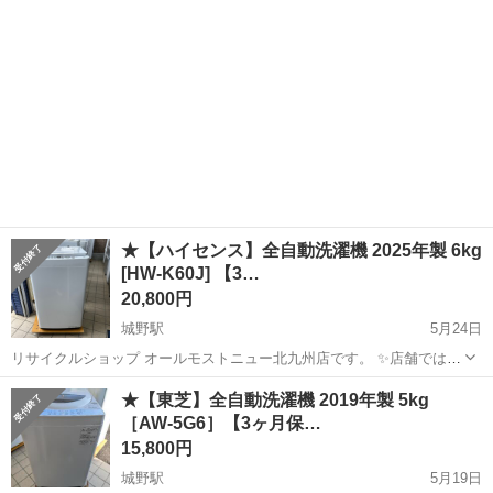
い合わせ下さいませ!! ...
★【ハイセンス】全自動洗濯機 2025年製 6kg
[HW-K60J] 【3…
20,800円
城野駅
5月24日
リサイクルショップ オールモストニュー北九州店です。 ✨️店舗では、
期間限定でネット表示価格よりも特別割引をしている商品もございま
福岡
北九州市
城野駅
生活家電
商品
★【東芝】全自動洗濯機 2019年製 5kg
す!! 気になっている商品がありましまら、是非ご来店いただくかお問
［AW-5G6］【3ヶ月保…
い合わせ下さいませ!! ...
15,800円
城野駅
5月19日