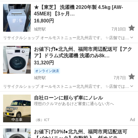
★【東芝】 洗濯機 2020年製 4.5kg [AW-
45ME8] 【3ヶ月…
16,800円
城野駅
7月10日
リサイクルショップ オールモストニュー北九州店です。 ✨️店舗では、
期間限定でネット表示価格よりも特別割引をしている商品もございま
福岡
北九州市
城野駅
生活家電
商品
お値下げ❗️●北九州、福岡市周辺配送可【アク
す!! 気になっている商品がありましまら、是非ご来店いただくかお問
ア】ドラム式洗濯機 洗濯のみ8k…
い合わせ下さいませ!! ...
31,320円
オンライン決済
城野駅
7月7日
リサイクルショップ オールモストニュー北九州店です。 ✨️店舗では、
期間限定でネット表示価格よりも特別割引をしている商品もございま
福岡
北九州市
城野駅
生活家電
商品
自社ローンに頼らず車にノレル
す!! 気になっている商品がありましまら、是非ご来店いただくかお問
理想のクルマがあるけど審査に通らない方へ
い合わせ下さいませ!...
Ad
（株）ICT
お値下げ10%❗️●北九州、福岡市周辺配送可