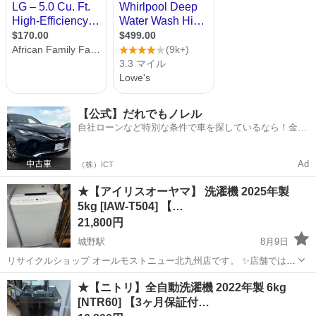
【公式】だれでもノレル
自社ローンなど特別な条件で車を探しているなら！金利
0%で車をご提供、ノレル独自与信システム。
Ad
（株）ICT
★【アイリスオーヤマ】 洗濯機 2025年製
5kg [IAW-T504] 【…
21,800円
城野駅
8月9日
リサイクルショップ オールモストニュー北九州店です。 ✨️店舗では、
期間限定でネット表示価格よりも特別割引をしている商品もございま
福岡
北九州市
城野駅
生活家電
商品
★【ニトリ】全自動洗濯機 2022年製 6kg
す!! 気になっている商品がありましまら、是非ご来店いただくかお問
[NTR60] 【3ヶ月保証付…
い合わせ下さいませ!! ...