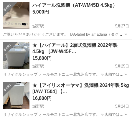
ーとは、 ・佐川急便をはじめとする、SGホールディングスのグルー
アルバイト・パート
ハイアール洗濯機（AT-WM45B 4.5kg）
プ会社です。 ・優良派遣事業者認定を受けている会社です。 ・全国で
5,000円
約1万人以上の仲間が働く会社です。...
城野駅
5月27日
ご覧いただきありがとうございます。 TAGlabel by amadana（タグレ
ーベル バイ アマダナ）の全自動洗濯機（4.5kg）です。 引越し（買い
福岡
北九州市
城野駅
生活家電
★【ハイアール】2層式洗濯機 2022年製
替え）に伴い、不要になったため出品いたします。 ●掃除等は素人レ
4.5kg ［JW-W45F…
ベルで...
15,800円
城野駅
5月25日
リサイクルショップ オールモストニュー北九州店です。 ✨️店舗では、
期間限定でネット表示価格よりも特別割引をしている商品もございま
福岡
北九州市
城野駅
生活家電
商品
★【アイリスオーヤマ】洗濯機 2024年製 5kg
す!! 気になっている商品がありましまら、是非ご来店いただくかお問
[IAW-T504] 【…
い合わせ下さいませ!! ...
16,800円
城野駅
5月24日
リサイクルショップ オールモストニュー北九州店です。 ✨️店舗では、
期間限定でネット表示価格よりも特別割引をしている商品もございま
福岡
北九州市
城野駅
生活家電
商品
す!! 気になっている商品がありましまら、是非ご来店いただくかお問