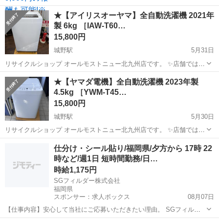
★【アイリスオーヤマ】全自動洗濯機 2021年
製 6kg ［IAW-T60…
15,800円
城野駅
5月31日
リサイクルショップ オールモストニュー北九州店です。 ✨️店舗では、
期間限定でネット表示価格よりも特別割引をしている商品もございま
福岡
北九州市
城野駅
生活家電
商品
★【ヤマダ電機】全自動洗濯機 2023年製
す!! 気になっている商品がありましまら、是非ご来店いただくかお問
4.5kg ［YWM-T45…
い合わせ下さいませ!...
15,800円
城野駅
5月30日
リサイクルショップ オールモストニュー北九州店です。 ✨️店舗では、
期間限定でネット表示価格よりも特別割引をしている商品もございま
福岡
北九州市
城野駅
生活家電
商品
仕分け・シール貼り/福岡県/夕方から 17時 22
す!! 気になっている商品がありましまら、是非ご来店いただくかお問
時など/週1日 短時間勤務/日…
い合わせ下さいませ!! ...
時給1,175円
SGフィルダー株式会社
福岡県
スポンサー：求人ボックス
08月07日
【仕事内容】安心して当社にご応募いただきたい理由。 SGフィルダ