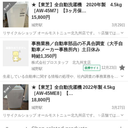
福岡
北九州市
城野駅
生活家電
商品
★【東芝】全自動洗濯機 2020年製 4.5kg
す!! 気になっている商品がありましまら、是非ご来店いただくかお問
［AW-45M7］【3ヶ月保…
い合わせ下さいませ!! ...
15,800円
城野駅
3月29日
リサイクルショップ オールモストニュー北九州店です。 ✨️店舗では、
期間限定でネット表示価格よりも特別割引をしている商品もございま
福岡
北九州市
城野駅
生活家電
商品
事務業務／自動車部品の不具合調査（大手自
す!! 気になっている商品がありましまら、是非ご来店いただくかお問
動車メーカー事務所内）土日休み
い合わせ下さいませ!! ...
時給1,350円
株式会社プロスタッフ 北九州支店
12月23日
提携サイト
城野駅
生産している自動車に関する情報の処理や、社内調査の事務業務をお
願いします。 具体的には・・・ ・自動車の部品に、うまく取り付けが
福岡
京都郡
城野駅
一般事務
★【東芝】全自動洗濯機 2022年製 4.5kg
出来ない等の不良が発生した際 どの部分に不良があるのか現場のス
［AW-45ME8］【…
タッフさんに確認をしたり、写真...
18,800円
城野駅
3月27日
リサイクルショップ オールモストニュー北九州店です。 ✨️店舗では、
期間限定でネット表示価格よりも特別割引をしている商品もございま
福岡
北九州市
城野駅
生活家電
商品
す!! 気になっている商品がありましまら、是非ご来店いただくかお問