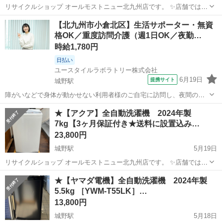
リサイクルショップ オールモストニュー北九州店です。 ✨️店舗では、
期間限定でネット表示価格よりも特別割引をしている商品もございま
福岡
北九州市
城野駅
生活家電
商品
【北九州市小倉北区】生活サポーター・無資
す!! 気になっている商品がありましまら、是非ご来店いただくかお問
格OK／重度訪問介護（週1日OK／夜勤…
い合わせ下さいませ!! ...
時給1,780円
日払い
ユースタイルラボラトリー株式会社
6月19日
提携サイト
城野駅
障がいなどで身体が動かせない利用者様のご自宅に訪問し、夜間のケ
アを行う重度訪問介護のお仕事です。 ※1対1で誠実に向き合える方を
福岡
北九州市
城野駅
訪問介護
★【アクア】全自動洗濯機 2024年製
募集 【仕事内容】 寝返りをうたせて上げたり、たんの吸引などを行
7kg【3ヶ月保証付き★送料に設置込み…
う、利用者様の就寝中のケアを行...
23,800円
城野駅
5月19日
リサイクルショップ オールモストニュー北九州店です。 ✨️店舗では、
期間限定でネット表示価格よりも特別割引をしている商品もございま
福岡
北九州市
城野駅
生活家電
商品
★【ヤマダ電機】全自動洗濯機 2024年製
す!! 気になっている商品がありましまら、是非ご来店いただくかお問
5.5kg ［YWM-T55LK］…
い合わせ下さいませ!...
13,800円
城野駅
5月18日