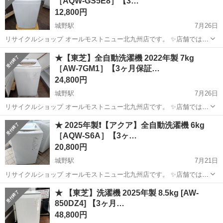
［AQW-GS5E8］【3…
い合わせ下さいませ!! ...
12,800円
城野駅
7月26日
リサイクルショップ オールモストニュー北九州店です。 ✨️店舗では、
期間限定でネット表示価格よりも特別割引をしている商品もございま
福岡
北九州市
城野駅
生活家電
商品
★【東芝】全自動洗濯機 2022年製 7kg
す!! 気になっている商品がありましまら、是非ご来店いただくかお問
［AW-7GM1］【3ヶ月保証…
い合わせ下さいませ!! ...
24,800円
城野駅
7月26日
リサイクルショップ オールモストニュー北九州店です。 ✨️店舗では、
期間限定でネット表示価格よりも特別割引をしている商品もございま
福岡
北九州市
城野駅
生活家電
商品
★ 2025年製❗️【アクア】全自動洗濯機 6kg
す!! 気になっている商品がありましまら、是非ご来店いただくかお問
［AQW-S6A］【3ヶ…
い合わせ下さいませ!! ...
20,800円
城野駅
7月21日
リサイクルショップ オールモストニュー北九州店です。 ✨️店舗では、
期間限定でネット表示価格よりも特別割引をしている商品もございま
福岡
北九州市
城野駅
生活家電
商品
★ 【東芝】洗濯機 2025年製 8.5kg [AW-
す!! 気になっている商品がありましまら、是非ご来店いただくかお問
850DZ4] 【3ヶ月…
い合わせ下さいませ!! ...
48,800円