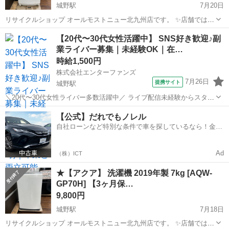
城野駅
7月20日
リサイクルショップ オールモストニュー北九州店です。 ✨️店舗では、
期間限定でネット表示価格よりも特別割引をしている商品もございま
福岡
北九州市
城野駅
生活家電
商品
【20代〜30代女性活躍中】 SNS好き歓迎♪副
す!! 気になっている商品がありましまら、是非ご来店いただくかお問
業ライバー募集｜未経験OK｜在…
い合わせ下さいませ!! ...
時給1,500円
株式会社エンターファンズ
7月26日
提携サイト
城野駅
＼20代〜30代女性ライバー多数活躍中／ ライブ配信未経験からスター
トした方がほとんど！ SNSやコミュニケーションが好きな方であれば
福岡
北九州市
城野駅
その他
【公式】だれでもノレル
経験は問いません。 【所属特典】 ・専属マネージャーによるサポート
自社ローンなど特別な条件で車を探しているなら！金利
・未経験向け...
0%で車をご提供、ノレル独自与信システム。
Ad
（株）ICT
★【アクア】 洗濯機 2019年製 7kg [AQW-
GP70H] 【3ヶ月保…
9,800円
城野駅
7月18日
リサイクルショップ オールモストニュー北九州店です。 ✨️店舗では、