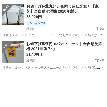
期間限定でネット表示価格よりも特別割引をしている商品もございま
福岡
北九州市
城野駅
生活家電
商品
お値下げ❗️●北九州、福岡市周辺配送可【東
す!! 気になっている商品がありましまら、是非ご来店いただくかお問
芝】全自動洗濯機 2020年製 …
い合わせ下さいませ!...
25,020円
オンライン決済
城野駅
7月9日
リサイクルショップ オールモストニュー北九州店です。 ✨️店舗では、
期間限定でネット表示価格よりも特別割引をしている商品もございま
福岡
北九州市
城野駅
生活家電
商品
お値下げ❗❗️2割引●パナソニック】全自動洗濯
す!! 気になっている商品がありましまら、是非ご来店いただくかお問
機 2021年製 7kg …
い合わせ下さいませ!...
21,400円
城野駅
7月4日
リサイクルショップ オールモストニュー北九州店です。 ✨️店舗では、
期間限定でネット表示価格よりも特別割引をしている商品もございま
福岡
北九州市
城野駅
生活家電
商品
す!! 気になっている商品がありましまら、是非ご来店いただくかお問
い合わせ下さいませ!...