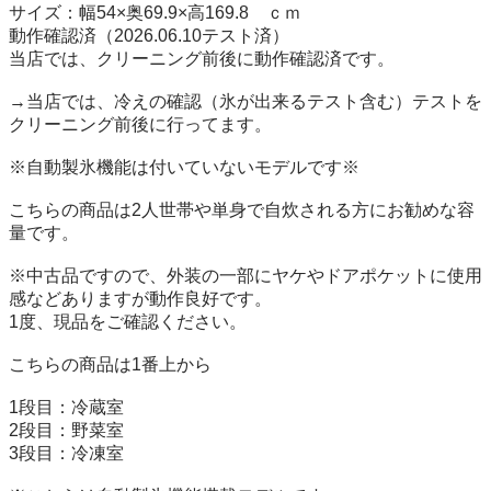
サイズ：幅54×奥69.9×高169.8　ｃｍ

動作確認済（2026.06.10テスト済）

当店では、クリーニング前後に動作確認済です。

→当店では、冷えの確認（氷が出来るテスト含む）テストを
クリーニング前後に行ってます。

※自動製氷機能は付いていないモデルです※

こちらの商品は2人世帯や単身で自炊される方にお勧めな容
量です。 

※中古品ですので、外装の一部にヤケやドアポケットに使用
感などありますが動作良好です。

1度、現品をご確認ください。

こちらの商品は1番上から

1段目：冷蔵室

2段目：野菜室

3段目：冷凍室
