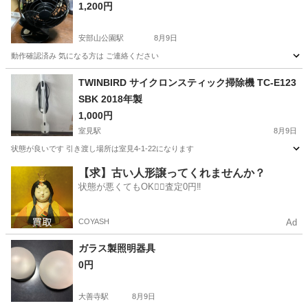
1,200円
安部山公園駅
8月9日
動作確認済み 気になる方は ご連絡ください
福岡
北九州市
安部山公園駅
季節、空調家電
TWINBIRD サイクロンスティック掃除機 TC-E123
SBK 2018年製
1,000円
室見駅
8月9日
状態が良いです 引き渡し場所は室見4-1-22になります
福岡
福岡市
室見駅
生活家電
【求】古い人形譲ってくれませんか？
状態が悪くてもOK🙆‍♀️査定0円‼️
COYASH
Ad
ガラス製照明器具
0円
大善寺駅
8月9日