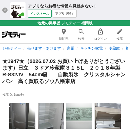
アプリならお得な情報を見逃さない！
インストール
アプリで開く
地元の掲示板 ジモティー 福岡版
福岡県
検索
ログイン
投稿
ジモティー
売ります・あげます
家電
キッチン家電
冷蔵庫
福
★1947★（2026.07.02 お買い上げありがとうござい
ます）日立 ３ドア冷蔵庫３１５L ２０１８年製
R-S32JV 54cm幅 自動製氷 クリスタルシャン
パン 高く買取るゾウ八幡東店
投稿ID: 1pue5v