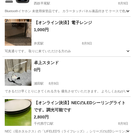
西鉄平尾駅
8月9日
Bluetoothイヤホン 未使用保管品です。 カラータッチパネル液晶付きで ケースで色んな設定
福岡
福岡市
西鉄平尾駅
オーディオ
【オンライン決済】電子レンジ
1,000円
井尻駅
8月9日
写真通りです。 取りに来ていただける方のみ
福岡
福岡市
井尻駅
キッチン家電
卓上スタンド
0円
浦田駅
8月9日
できるだけ早くとりにきてくれる方を 優先させていただきます。 よろしくおねがいし
福岡
飯塚市
浦田駅
家電
【オンライン決済】NECのLEDシーリングライト
です。調光可能です
2,800円
千代県庁口駅
8月9日
NEC（現ホタルクス）の「LIFELED’S（ライフレッズ）」シリーズのLEDシーリングライトで