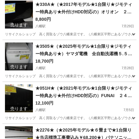
福岡
北九州市
八幡駅
キッチン家電
ターンテーブル
★330A★（★2017年モデル★1台限り★ジモティ
ー特典あり★外付けHDD対応の）オリオン ２４
型液晶テレビ ２０１７年製 RN24SF10 2チュ
8,800円
売ります
ーナー 高く買取るゾウ八幡東店
八幡駅
7月29日
リサイクルショップ 高く買取るゾウ八幡東店です。（八幡東区平野にあるゾウさんの看板
福岡
北九州市
八幡駅
テレビ
オリオン
★3505★（★2025年モデル★1台限り★ジモティ
ー特典あり★）ヤマダ電機 全自動洗濯機５.５ｋ
ｇ ２０２５年製 YWM-T55LW 55.4㎝幅
18,700円
売ります
白 1～2人世帯 高く買取るゾウ八幡東店
八幡駅
7月28日
リサイクルショップ 高く買取るゾウ八幡東店です。（八幡東区平野にあるゾウさんの看板の
福岡
北九州市
八幡駅
生活家電
ヤマダ電機
★051H★（★2021年モデル★1台限り★ジモティ
ー特典あり★外付けHDD対応の）FUNAI ２４型
液晶テレビ ２０２１年製 FL-24H1010 2チュ
12,100円
売ります
ーナー 高く買取るゾウ八幡東店
八幡駅
7月5日
リサイクルショップ 高く買取るゾウ八幡東店です。（八幡東区平野にあるゾウさんの看板の
福岡
北九州市
八幡駅
テレビ
FUNAI
★2276★（★2025年モデル★６畳まで★1台限り
★当店標準工事費込み￥68,200★）パナソニッ