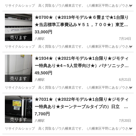
リサイクルショップ 高く買取るゾウ八幡東店です。（八幡東区平野にあるゾウさんの看板の
福岡
北九州市
八幡駅
生活家電
AQW
★0700★（★2019年モデル★６畳まで★1台限り
★当店標準工事費込み￥５１，７００★）東芝
ルームエアコン２.２kw ２０１９年製 RAS-F2
33,000円
売ります
21PY 単相100V 6畳まで 高く買取るゾウ八幡
八幡駅
7月14日
東店
リサイクルショップ 高く買取るゾウ八幡東店です。（八幡東区平野にあるゾウさんの看板
福岡
北九州市
八幡駅
季節、空調家電
RAS
★1934★（★2021年モデル★1台限り★ジモティ
ー特典あり★4～5人世帯向け★）パナソニック 6
ドア冷蔵庫４５０L ２０２１年製 NR-SPF457X
49,500円
売ります
-W 65ｃｍ幅 白 真ん中冷凍室 自動製氷付
八幡駅
6月21日
き 高く買取るゾウ八幡東店
リサイクルショップ 高く買取るゾウ八幡東店です。（八幡東区平野にあるゾウさんの看板
福岡
北九州市
八幡駅
キッチン家電
冷凍室
★7031★（★2022年モデル★1台限り★ジモティ
ー特典あり★ターンテーブルタイプの）日立 電
子レンジ ２０２２年製 HMR-TR221-Z6 西日
7,700円
売ります
本用 白 高く買取るゾウ八幡東店
八幡駅
7月20日
リサイクルショップ 高く買取るゾウ八幡東店です。（八幡東区平野にあるゾウさんの看板