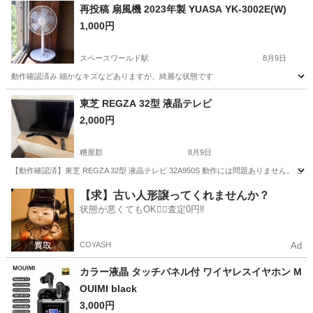
再投稿 扇風機 2023年製 YUASA YK-3002E(W)
1,000円
スペースワールド駅
8月9日
動作確認済み 細かなキズなどありますが、綺麗な状態です
福岡
北九州市
スペースワールド駅
季節、空調家電
YUASA
東芝 REGZA 32型 液晶テレビ
2,000円
糟屋郡
8月9日
【動作確認済】東芝 REGZA 32型 液晶テレビ 32A950S 動作には問題ありません。 ご覧
福岡
糟屋郡
テレビ
【求】古い人形譲ってくれませんか？
状態が悪くてもOK🙆‍♀️査定0円‼️
COYASH
Ad
カラー液晶 タッチパネル付 ワイヤレスイヤホン M
OUIMI black
3,000円