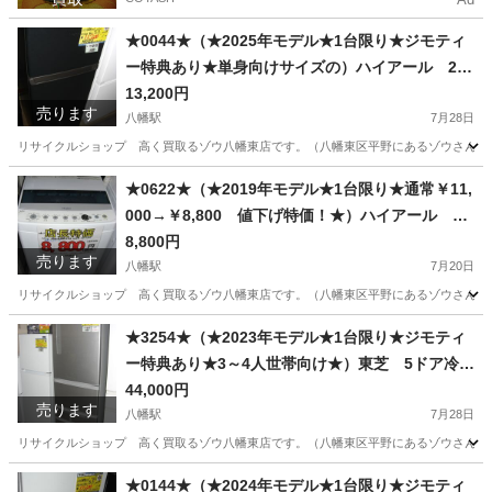
★0044★（★2025年モデル★1台限り★ジモティ
ー特典あり★単身向けサイズの）ハイアール 2ド
ア冷蔵庫１２０L ２０２５年製 JR-HS12A 4
13,200円
売ります
5.2cm幅 黒 高く買取るゾウ八幡東店
八幡駅
7月28日
リサイクルショップ 高く買取るゾウ八幡東店です。（八幡東区平野にあるゾウさんの看板
福岡
北九州市
八幡駅
キッチン家電
ハイアール
★0622★（★2019年モデル★1台限り★通常￥11,
000→￥8,800 値下げ特価！★）ハイアール 全
自動洗濯機４.５ｋｇ ２０１９年製 JW-C45D
8,800円
売ります
52.6㎝幅 白 単身向け 高く買取るゾウ八幡
八幡駅
7月20日
東店
リサイクルショップ 高く買取るゾウ八幡東店です。（八幡東区平野にあるゾウさんの看板の
福岡
北九州市
八幡駅
生活家電
向け
★3254★（★2023年モデル★1台限り★ジモティ
ー特典あり★3～4人世帯向け★）東芝 5ドア冷蔵
庫４１１L ２０１９年製 GR-R41G（S） 60c
44,000円
売ります
m幅 シルバー 3～4人世帯向け 真ん中野菜
八幡駅
7月28日
室 高く買取るゾウ八幡東店
リサイクルショップ 高く買取るゾウ八幡東店です。（八幡東区平野にあるゾウさんの看板
福岡
北九州市
八幡駅
キッチン家電
商品
★0144★（★2024年モデル★1台限り★ジモティ