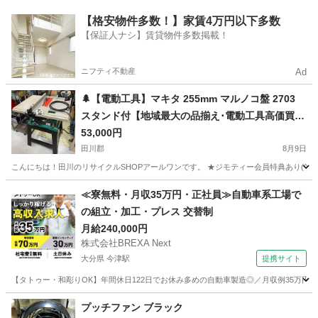
福岡
福岡市
千代県庁口駅
生活家電
【格安物件多数！】家賃4万円以下多数
【保証人ナシ】賃貸物件多数掲載！
ニフティ不動産
Ad
🌲【電動工具】マキタ 255mm マルノコ盤 2703
スタンド付【地域最大の品揃え･電動工具高価買取
アールワン田川】
53,000円
田川郡
8月9日
こんにちは！田川のリサイクルSHOPアールワンです。 ★ジモティー会員特典あり(^^♪ 
福岡
田川郡
その他
電動工具
≪寮無料・月収35万円・正社員≫自動車系工場で
の組立・加工・プレス 交替制
月給240,000円
株式会社BREXA Next
大分県 今津駅
提携サイト
【タトゥー・和彫りOK】年間休日122日でお休み多めの自動車製造◎／月収例35万円
大分
中津市
今津駅
その他
プッチファン ブラック