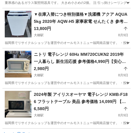
重厚感のあるガラス製照明器具です。 大きめ小さめの2個。 注:引っ掛けシーリングボ
福岡
久留米市
大善寺駅
その他
ガラス
▼在庫入替につき特別価格▼洗濯機 アクア AQUA
5kg 2020年 AQW-H5 家事家電 せんたくき 参考価
格約 29,800円【安心の3ヶ月保証・設置費込み】
13,800円
🚚自社配送時💳代引き可🚚(現金、クレジット、ス
大橋駅
8月9日
マホ決済対応)
福岡県でリサイクルショップを運営中のオールモストニュー福岡南店舗です。 ・投稿担当
福岡
福岡市
大橋駅
生活家電
仮予約
ニトリ 電子レンジ 60Hz MM720CUKN2 2019年
一人暮らし 新生活応援 参考価格4,990円【安心の3
ヶ月保証】🚚自社配送時💳代引き可🚚(現金、クレ
2,980円
ジット、スマホ決済対応)
大橋駅
8月9日
福岡県でリサイクルショップを運営中のオールモストニュー福岡南店舗です。 ・投稿担当
福岡
福岡市
大橋駅
キッチン家電
仮予約
2024年製 アイリスオーヤマ 電子レンジ KMB-F18
6 フラットテーブル 美品 参考価格 14,099円 【安
心の3ヶ月保証】🚚自社配送時💳代引き可🚚(現
6,580円
金、クレジット、スマホ決済対応)
大橋駅
8月9日
福岡県でリサイクルショップを運営中のオールモストニュー福岡南店舗です。 ・投稿担当
福岡
福岡市
大橋駅
キッチン家電
仮予約