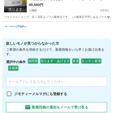
ク ルームエアコン２.２kw ２０２５年製 CS-
49,500円
売ります
224DFL-W 単相100V 6畳まで 高く買取るゾ
八幡駅
8月4日
ウ八幡東店
リサイクルショップ 高く買取るゾウ八幡東店です。（八幡東区平野にあるゾウさんの看板
福岡
北九州市
八幡駅
季節、空調家電
ルーム
ページTOPへ
欲しいモノが見つからなかった方
ご希望の条件を登録するだけで、新着情報をいち早くお届け出来ま
す。
福岡県
売ります・あげます
家電
キッチン家電
選択中の条件
冷蔵庫
ジモティーメルマガにも登録する
新着投稿の通知をメールで受け取る