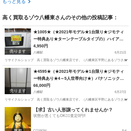
もっと見る
高く買取るゾウ八幡東
さんのその他の投稿記事：
★1005★（★2021年モデル★1台限り★ジモティ
ー特典あり★ターンテーブルタイプの）ハイアー
ル 電子レンジ ２０２１年製 JM-17J-60 西
4,950円
売ります
日本用 白 高く買取るゾウ八幡東店
八幡駅
6月21日
リサイクルショップ 高く買取るゾウ八幡東店です。（八幡東区平野にあるゾウさんの看板
福岡
北九州市
八幡駅
キッチン家電
ターンテーブル
★4595★（★2021年モデル★1台限り★ジモティ
ー特典あり★4～5人世帯向け★）パナソニック 6
ドア冷蔵庫４８３L ２０２１年製 NR-SMF486
66,000円
売ります
X-W 68.5ｃｍ幅 白 真ん中野菜室 自動製氷
八幡駅
6月27日
付き 高く買取るゾウ八幡東店
リサイクルショップ 高く買取るゾウ八幡東店です。（八幡東区平野にあるゾウさんの看板
福岡
北九州市
八幡駅
キッチン家電
ドア
【求】古い人形譲ってくれませんか？
状態が悪くてもOK🙆‍♀️査定0円‼️
COYASH
Ad