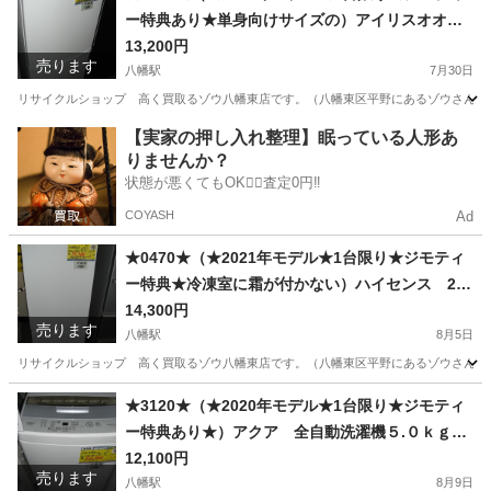
ー特典あり★単身向けサイズの）アイリスオオヤ
マ 2ドア冷蔵庫１４２L ２０２４年製 IRSD-1
13,200円
売ります
4A-W 50cm幅 白 高く買取るゾウ八幡東店
八幡駅
7月30日
リサイクルショップ 高く買取るゾウ八幡東店です。（八幡東区平野にあるゾウさんの看板
福岡
北九州市
八幡駅
キッチン家電
IRSD
【実家の押し入れ整理】眠っている人形あ
りませんか？
状態が悪くてもOK🙆‍♀️査定0円‼️
COYASH
Ad
★0470★（★2021年モデル★1台限り★ジモティ
ー特典★冷凍室に霜が付かない）ハイセンス 2ド
ア冷蔵庫１６２L ２０２１年製 AT-RF160-WH
14,300円
売ります
48.1cm幅 白 霜取り 高く買取るゾウ八幡
八幡駅
8月5日
東店
リサイクルショップ 高く買取るゾウ八幡東店です。（八幡東区平野にあるゾウさんの看板
福岡
北九州市
八幡駅
キッチン家電
ハイセンス
★3120★（★2020年モデル★1台限り★ジモティ
ー特典あり★）アクア 全自動洗濯機５.０ｋｇ
２０２０年製 AQW-S50HBK 52.5㎝幅 白 単
12,100円
売ります
身向け 高く買取るゾウ八幡東店
八幡駅
8月9日