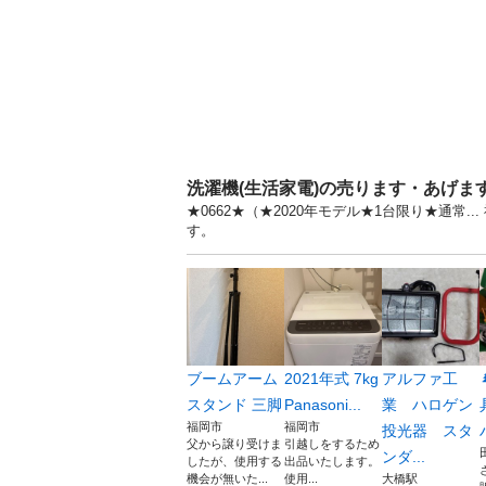
洗濯機(生活家電)の売ります・あげま
★0662★（★2020年モデル★1台限り★通常
す。
ブームアーム
2021年式 7kg
アルファ工
スタンド 三脚
Panasoni...
業 ハロゲン
福岡市
福岡市
投光器 スタ
父から譲り受けま
引越しをするため
ンダ...
したが、使用する
出品いたします。
機会が無いた...
使用...
大橋駅