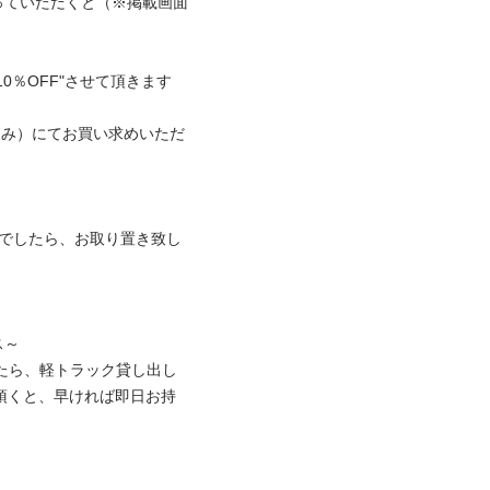
っていただくと（※掲載画面
OFF"させて頂きます

0（税込み）にてお買い求めいただ
どでしたら、お取り置き致し


したら、軽トラック貸し出し
頂くと、早ければ即日お持