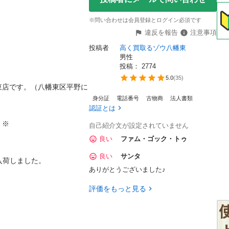
※問い合わせは会員登録とログイン必須です
違反を報告
注意事項
投稿者
高く買取るゾウ八幡東
男性
投稿： 
2774
5.0
(
35
)
東店です。（八幡東区平野に
身分証
電話番号
古物商
法人書類
認証とは


自己紹介文が設定されていません
良い
ファム・ゴック・トゥ
良い
サンタ
しました。

ありがとうございました♪
評価をもっと見る