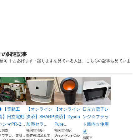
すの関連記事
... 福岡 中古あげます・譲りますを見ている人は、こちらの記事も見ていま
🌲【電動工
【オンライン
【オンライン
日立☆電子レ
具】日立電動
決済】SHARP
決済】Dyson
ンジ☆フラッ
ハンマPR-2...
加湿セラ...
Pure...
ト庫内☆使用
田川郡
福岡空港駅
福岡空港駅
激...
さて本日、買取→
動作確認済みで、
Dyson Pure Cool
福岡市