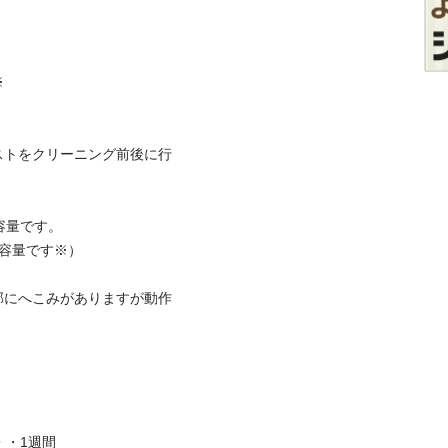

ストをクリーニング前後に行
量です。

です※）

部にへこみがありますが動作
1週間
