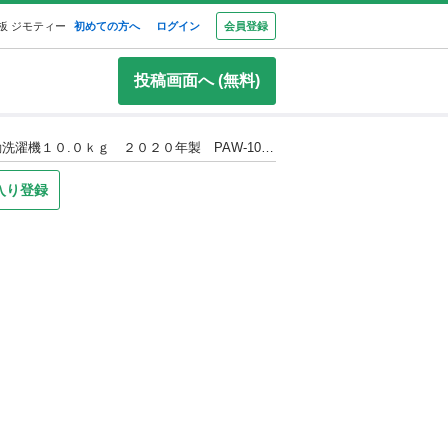
板 ジモティー
初めての方へ
ログイン
会員登録
投稿画面へ (無料)
★0662★（★2020年モデル★1台限り★通常￥33,000→￥25,300値下げ★ジモティー特典あり★）アイリスオオヤマ 全自動洗濯機１０.０ｋｇ ２０２０年製 PAW-101E 白 4人世帯～ 58.6㎝幅 高く買取るゾウ八幡東店
入り登録