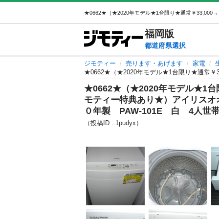
福岡
版
都道府県選択
ジモティー
売ります・あげます
家電
★0662★（★2020年モデル★1台
モティー特典あり★）アイリスオ
０年製 PAW-101E 白 4人
（投稿ID : 1pudyx）