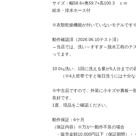
サイズ：幅58.6×奥59.7×高100.3　ｃｍ

給水・排水ホース付

※衣類乾燥機能が付いていないモデルです※

動作確認済（2026.06.10テスト済）

→当店では、洗い～すすぎ～脱水工程のテ
ってます。

10.0㎏洗い…1回に洗える量が5人分までの容
　　（※4人世帯ですと毎日洗うには十分な容量
※中古品ですので、外装に小キズや裏板一
良好です。

1度、現品をご確認ください。

動作保証：6ケ月

（保証内容）※万が一動作不良の場合

　・販売金額10,000円以下（保証期間）・・・