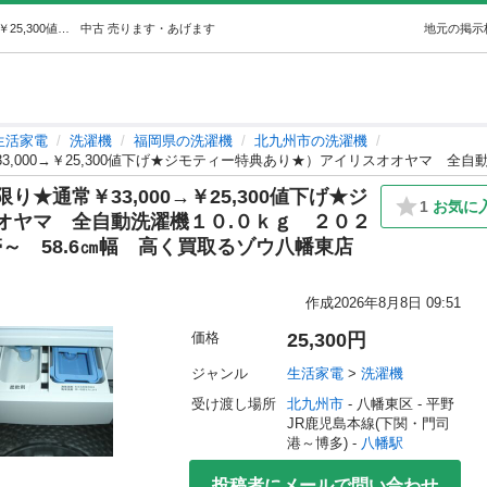
★0662★（★2020年モデル★1台限り★通常￥33,000→￥25,300値下げ★ジモティー特典あり★）アイリスオオヤマ全自動洗濯機１０… (高く買取るゾウ八幡東) 八幡の生活家電《洗濯機》の中古あげます・譲ります｜ジモティーで不用品の処分
中古
売ります・あげます
地元の掲示
生活家電
洗濯機
福岡県の洗濯機
北九州市の洗濯機
限り★通常￥33,000→￥25,300値下げ★ジ
1
お気に
オヤマ 全自動洗濯機１０.０ｋｇ ２０２
世帯～ 58.6㎝幅 高く買取るゾウ八幡東店
作成
2026年8月8日 09:51
価格
25,300円
ジャンル
生活家電
 > 
洗濯機
受け渡し場所
北九州市
 - 八幡東区
 - 平野
JR鹿児島本線(下関・門司
港～博多) - 
八幡駅
投稿者にメールで問い合わせ