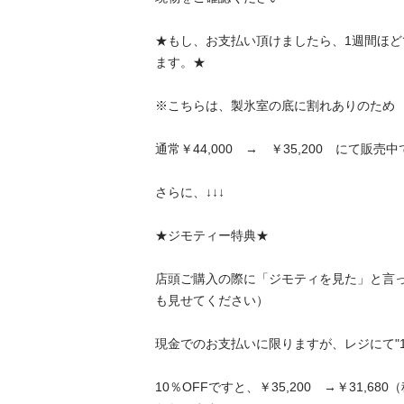
★もし、お支払い頂けましたら、1週間ほ
ます。★

※こちらは、製氷室の底に割れありのため

通常￥44,000　→　￥35,200　にて販売中です
さらに、↓↓↓

★ジモティー特典★

店頭ご購入の際に「ジモティを見た」と言
も見せてください）

現金でのお支払いに限りますが、レジにて"10％
10％OFFですと、￥35,200　→￥31,6