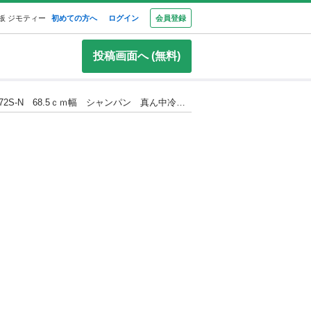
板 ジモティー
初めての方へ
ログイン
会員登録
投稿画面へ (無料)
★5468★（2026.07.05 お買い上げありがとうございます）パナソニック 6ドア冷蔵庫４７０L ２０１７年製 NR-FPM472S-N 68.5ｃｍ幅 シャンパン 真ん中冷凍室 自動製氷付き 高く買取るゾウ八幡東店