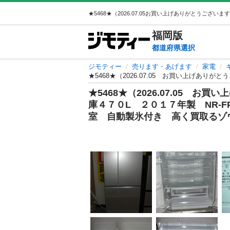
福岡
版
都道府県選択
ジモティー
売ります・あげます
家電
★5468★（2026.07.05 
庫４７０L ２０１７年製 NR-FP
室 自動製氷付き 高く買取るゾ