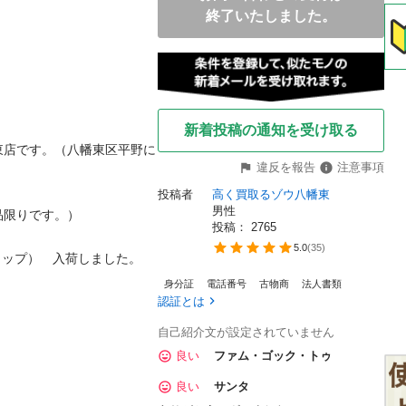
終了いたしました。
新着投稿の通知を受け取る
東店です。（八幡東区平野に
違反を報告
注意事項
投稿者
高く買取るゾウ八幡東
男性
りです。）

投稿： 
2765
5.0
(
35
)
プ）　入荷しました。

身分証
電話番号
古物商
法人書類
認証とは
自己紹介文が設定されていません
良い
ファム・ゴック・トゥ
良い
サンタ