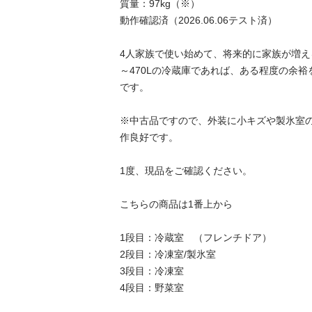
質量：97kg（※）

動作確認済（2026.06.06テスト済）

4人家族で使い始めて、将来的に家族が増え
～470Lの冷蔵庫であれば、ある程度の余
です。

※中古品ですので、外装に小キズや製氷室
作良好です。

1度、現品をご確認ください。

こちらの商品は1番上から

1段目：冷蔵室　（フレンチドア）

2段目：冷凍室/製氷室

3段目：冷凍室

4段目：野菜室　
