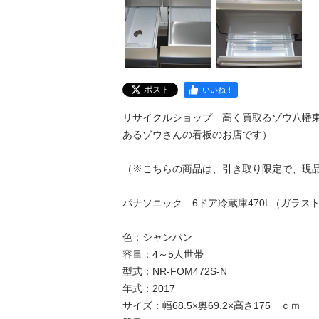
ポスト
いいね！
リサイクルショップ　高く買取るゾウ八幡
あるゾウさんの看板のお店です）

（※こちらの商品は、引き取り限定で、現品限
パナソニック　6ドア冷蔵庫470L（ガラストッ
色：シャンパン

容量：4～5人世帯

型式：NR-FOM472S-N

年式：2017

サイズ：幅68.5×奥69.2×高さ175　ｃｍ
