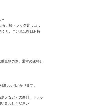


したら、軽トラック貸し出し
頂くと、早ければ即日お持
は重量物の為、通常の送料と
500円かかります。

0㎏超えなど）の商品、トラッ
合わせください
