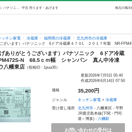
★5468★（2026.07.05お買い上げありがとうございます）パナソニック6ドア冷蔵庫４７０L２０１７年製NR-FPM472S-N68.… (高く買取るゾウ八幡東) 八幡のキッチン家電《冷蔵庫》の中古あげます・譲ります｜ジモティーで不用品の処分
中古
売ります・あげます
地元の掲示
キッチン家電
冷蔵庫
福岡県の冷蔵庫
北九州市の冷蔵庫
お買い上げありがとうございます）パナソニック 6ドア冷蔵
M472S-N 68.5ｃｍ幅 シャンパン 真ん中冷凍
ウ八幡東店
（投稿ID : 1pua30）
更新
2026年7月5日 05:40
作成
2026年6月14日 07:50
価格
35,200円
ジャンル
キッチン家電
 > 
冷蔵庫
受け渡し場所
北九州市
 - 八幡東区
 - 平野
JR鹿児島本線(下関・門司
港～博多) - 
八幡駅
お問い合わせの受付は