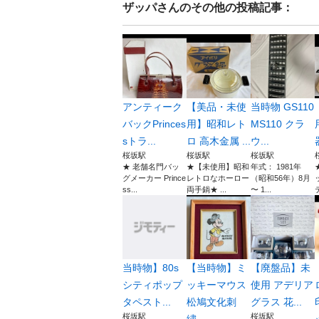
ザッパ
さんのその他の投稿記事：
アンティーク
【美品・未使
当時物 GS110
バックPrinces
用】昭和レト
MS110 クラ
sトラ...
ロ 高木金属 ...
ウ...
桜坂駅
桜坂駅
桜坂駅
★ 老舗名門バッ
★【未使用】昭和
年式： 1981年
グメーカー Prince
レトロなホーロー
（昭和56年）8月
ss...
両手鍋★ ...
〜 1...
当時物】80s
【当時物】ミ
【廃盤品】未
シティポップ
ッキーマウス
使用 アデリア
タペスト...
松鳩文化刺
グラス 花...
桜坂駅
桜坂駅