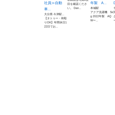
社員≫自動
年製 A...
目を確認くださ
い。 Dan...
本城駅
車...
アクア洗濯機 5k
大分県 今津駅...
g 2022年製 AQ
【タトゥー・和彫
Wー...
りOK】年間休日1
22日でお...