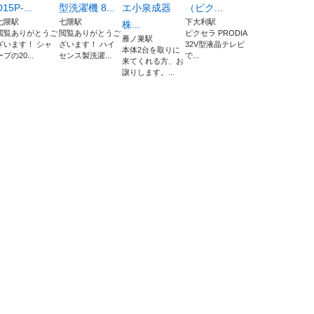
D15P-...
型洗濯機 8...
エ小泉成器
（ピク...
七隈駅
七隈駅
下大利駅
株...
閲覧ありがとうご
閲覧ありがとうご
ピクセラ PRODIA
雁ノ巣駅
ざいます！ シャ
ざいます！ ハイ
32V型液晶テレビ
本体2台を取りに
ープの20...
センス製洗濯...
で...
来てくれる方、お
譲りします。...