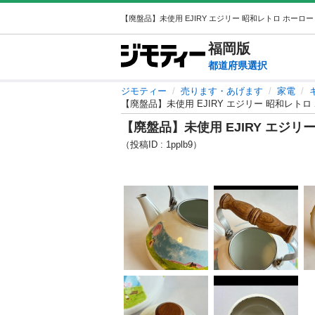
福岡
版
都道府県選択
ジモティー
売ります・あげます
家電
【廃盤品】未使用 EJIRY エジリー 昭和レトロ
【廃盤品】未使用 EJIRY エジリ
（投稿ID : 1pplb9）