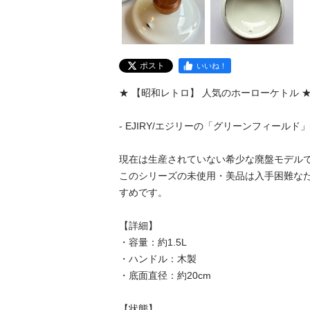
ポスト
いいね！
★ 【昭和レトロ】 人気のホーローケトル ★
- EJIRY/エジリーの「グリーンフィールド」シ
現在は生産されていない希少な廃盤モデルで
このシリーズの未使用・美品は入手困難な
すめです。

【詳細】

・容量：約1.5L

・ハンドル：木製

・底面直径：約20cm

【状態】
