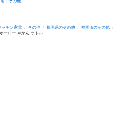
電
その他
キッチン家電
その他
福岡県のその他
福岡市のその他
 ホーロー やかん ケトル
バシーポリシー
プライバシー・ステートメント
健全化に資する運用
プ
ご利用ガイド
フリーワードで探す
特定商取引法の表示
利用