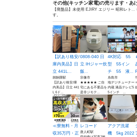
その他(キッチン家電)の売ります・あ
【廃盤品】未使用 EJIRY エジリー 昭和レト
す。
【訳あり格安/
0808-040 日
4K対応 55
庫内美品】日
立 IHジャー炊
型 55イン
立 441L...
飯...
チ 55 液...
P
雑餉隈駅
宗像市
糸島市
【訳あり格安/庫
★★★★★ ご自
地デジチューナー
⭐
内美品】日立 441
宅にある不要品を
内蔵 液晶テレビ5
総
L 6ド...
是非ジモテ...
5インチ ...
≪寮無料・月
レコード
アクア洗濯
唐人町駅
収35万円・正
機 5kg 2022
収録曲は写真2枚