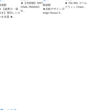
ッ...
ス...
★【当時物】NATI
★ 70s-80s ゴール
桜坂駅
桜坂駅
ONAL PANASO
ドウィン Cham...
★ 【超希少・箱
★北欧デザイン D
N...
付き】雪印レトロ
esign House S...
かき氷器 ★...