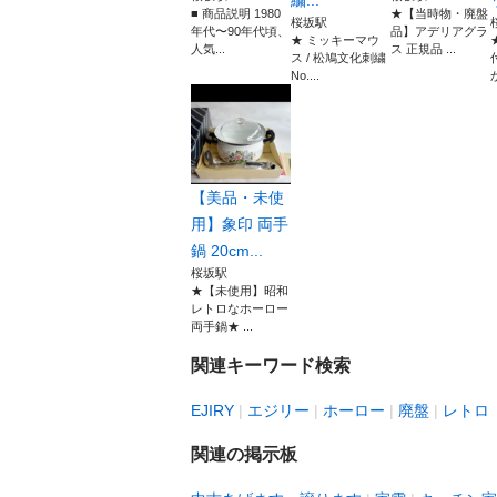
繍...
■ 商品説明 1980
★【当時物・廃盤
桜坂駅
年代〜90年代頃、
品】アデリアグラ
★ ミッキーマウ
人気...
ス 正規品 ...
ス / 松鳩文化刺繍
No....
【美品・未使
用】象印 両手
鍋 20cm...
桜坂駅
★【未使用】昭和
レトロなホーロー
両手鍋★ ...
関連キーワード検索
EJIRY
エジリー
ホーロー
廃盤
レトロ
関連の掲示板