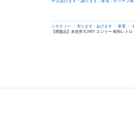
中古あげます・譲ります
家電
キッチン家
ジモティー
売ります・あげます
家電
【廃盤品】未使用 EJIRY エジリー 昭和レトロ
利用規約
プライ
運営会社
サイトマッ
© 2011-
2026
Jmty, Inc.