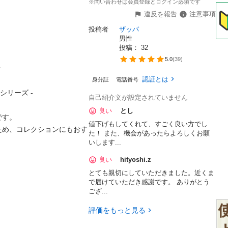
※問い合わせは会員登録とログイン必須です
違反を報告
注意事項
投稿者
ザッパ
男性
投稿： 
32
5.0
(
39
)


認証とは
身分証
電話番号
リーズ -

自己紹介文が設定されていません
良い
とし
す。

値下げもしてくれて、すごく良い方でし
ため、コレクションにもおす
た！ また、機会があったらよろしくお願
いします...
良い
hityoshi.z
とても親切にしていただきました。近くま
で届けていただき感謝です。 ありがとう
ござ...
評価をもっと見る