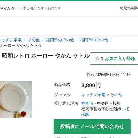
【廃盤品】未使用 EJIRY エジリー 昭和レトロ ホーロー やかん ケトル (ザッパ) 桜坂のキッチン家電《その他》の中古あげます・譲ります｜ジモティーで不用品の処分
中古
売ります・あげます
地元の掲示
キッチン家電
その他
福岡県のその他
福岡市のその他
 ホーロー やかん ケトル
ー 昭和レトロ ホーロー やかん ケトル
1
お気に入り登録
作成
2026年6月8日 11:16
商品価格
3,800円
ジャンル
キッチン家電
 > 
その他
受け渡し場所
福岡市
 - 中央区
 - 桜坂
福岡市営地下鉄七隈線 - 
桜
坂駅
投稿者にメールで問い合わせ