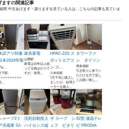
げますの関連記事
... 福岡 中古あげます・譲りますを見ている人は、こちらの記事も見ていま
🐧訳アリ特価
家具家電
HPAC-22S ス
タワーファ
山隈駅
品🐧2024年製
ポットエアコ
ン ダイソン
家電は10年以上経
博多南駅
a...
ン ス...
ってる物ばかりで
引き取りに来てい
竹下駅
すが、使用...
六本松駅
ただける方で宜し
️⭐️⭐️⭐️⭐️⭐️⭐️⭐️⭐️⭐
7月下旬に購入し
くお願い致し...
...
ましたが、結局ク
ーラーを購入...
シャープ2ド
洗剤自動投入
ザ スープ シ
32型 液晶テレ
ア冷蔵庫 SJ-
ハイセンス縦
ェフ ビタリ
ビ PRODIA