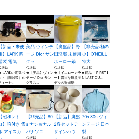
【新品・未使
美品 ヴィンテ
【廃盤品】野
【非売品/極希
用】LARK 陶
ージ Dior サン
田琺瑯 未使用
少】O'NEILL
器製 電気...
グラ...
ホーロー鍋...
特大...
桜坂駅
桜坂駅
桜坂駅
桜坂駅
★ LARKの電気ポ
★【美品】ヴィン
★【イエローカラ
■ 商品 「FIRST I
ット（陶器製）の
テージ Dior サン
ー】貴重な廃盤モ
N LAST OU...
ティーセ...
グラス...
デルの野田琺...
【昭和レト
【非売品】80
【新品】廃盤
70s 80s ヴィ
ロ】箱付き 雪
s ナショナル
2客セットデ
ンテージ 日本
印 アイスカ
パナソニ...
ザインハウ
製 ...
桜坂駅
桜坂駅