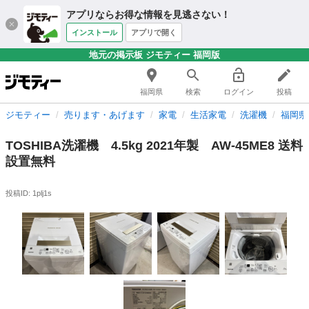
アプリならお得な情報を見逃さない！
インストール
アプリで開く
地元の掲示板 ジモティー 福岡版
福岡県
検索
ログイン
投稿
ジモティー
売ります・あげます
家電
生活家電
洗濯機
福岡県
TOSHIBA洗濯機 4.5kg 2021年製 AW-45ME8 送料
設置無料
投稿ID: 1plj1s