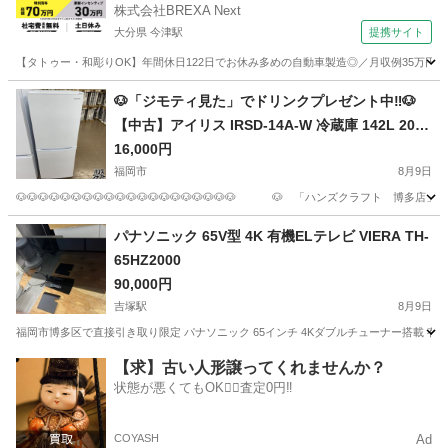
株式会社BREXA Next
大分県 今津駅
提携サイト
【タトゥー・和彫りOK】年間休日122日でお休み多めの自動車製造◎／月収例35万円
大分
中津市
今津駅
その他
🐶「ジモティ見た」でドリンクプレゼント中‼🐶
【中古】アイリス IRSD-14A-W 冷蔵庫 142L 2023
年製
16,000円
福岡市
8月9日
🐶🐶🐶🐶🐶🐶🐶🐶🐶🐶🐶🐶🐶🐶🐶🐶🐶🐶🐶🐶 🐶 「ハンズクラフト 博多店」 🐶 🐶🐶
福岡
福岡市
キッチン家電
IRSD
パナソニック 65V型 4K 有機ELテレビ VIERA TH-
65HZ2000
90,000円
吉塚駅
8月9日
福岡市博多区で直接引き取り限定 パナソニック 65インチ 4Kダブルチューナー搭載 有機ELテレビ 
福岡
福岡市
吉塚駅
テレビ
【求】古い人形譲ってくれませんか？
状態が悪くてもOK🙆‍♀️査定0円‼️
COYASH
Ad