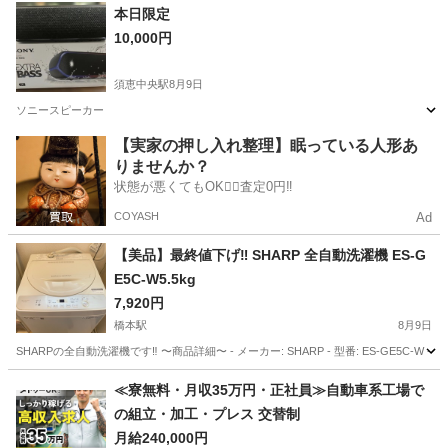
福岡
北九州市
九州工大前駅
生活家電
本日限定
10,000円
須恵中央駅
8月9日
ソニースピーカー
福岡
糟屋郡
須恵中央駅
オーディオ
ソニー
【実家の押し入れ整理】眠っている人形あ
りませんか？
状態が悪くてもOK🙆‍♀️査定0円‼️
COYASH
Ad
【美品】最終値下げ‼︎ SHARP 全自動洗濯機 ES-G
E5C-W5.5kg
7,920円
橋本駅
8月9日
SHARPの全自動洗濯機です‼︎ 〜商品詳細〜 - メーカー: SHARP - 型番: ES-GE5C-W - 製造年: 
福岡
福岡市
橋本駅
生活家電
≪寮無料・月収35万円・正社員≫自動車系工場で
の組立・加工・プレス 交替制
月給240,000円