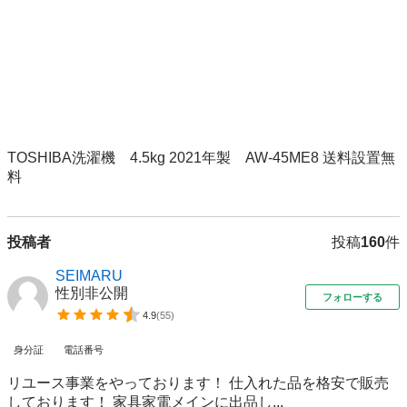
TOSHIBA洗濯機　4.5kg 2021年製　AW-45ME8 送料設置無
料
投稿者
投稿
160
件
SEIMARU
性別非公開
フォローする
4.9
(
55
)
身分証
電話番号
リユース事業をやっております！ 仕入れた品を格安で販売
しております！ 家具家電メインに出品し...