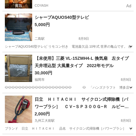
COYASH
Ad
シャープAQUOS40型テレビ
5,000円
二島駅
8月9日
シャープAQUOS40型テレビ リモコン付き 電池蓋欠品 10年式 世界の亀山です。 台
福岡
北九州市
二島駅
テレビ
【未使用】三菱 VL-15ZMH4-L 換気扇 左タイプ
天井埋込型 大風量タイプ 2022年モデル
30,000円
福岡市
8月9日
🐶🐶🐶🐶🐶🐶🐶🐶🐶🐶🐶🐶🐶🐶🐶🐶🐶🐶🐶🐶 🐶 「ハンズクラフト 博多店」 🐶 🐶🐶
福岡
福岡市
その他
日立 ＨＩＴＡＣＨＩ サイクロン式掃除機［パ
ワーブラシ］ ＣＶ−ＳＰ３００Ｇ−Ｒ ルビーレ
ッド
2,000円
九州工大前駅
8月9日
ブランド 日立 ＨＩＴＡＣＨＩ 品名 サイクロン式掃除機［パワーブラシ］ 品番 Ｃ