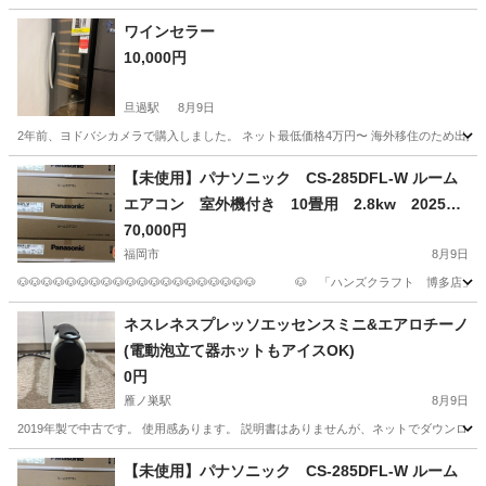
ワインセラー
10,000円
旦過駅
8月9日
2年前、ヨドバシカメラで購入しました。 ネット最低価格4万円〜 海外移住のため出品し
福岡
北九州市
旦過駅
キッチン家電
【未使用】パナソニック CS-285DFL-W ルーム
エアコン 室外機付き 10畳用 2.8kw 2025年
モデル
70,000円
福岡市
8月9日
🐶🐶🐶🐶🐶🐶🐶🐶🐶🐶🐶🐶🐶🐶🐶🐶🐶🐶🐶🐶 🐶 「ハンズクラフト 博多店」 🐶 🐶🐶
福岡
福岡市
季節、空調家電
店頭
ネスレネスプレッソエッセンスミニ&エアロチーノ
(電動泡立て器ホットもアイスOK)
0円
雁ノ巣駅
8月9日
2019年製で中古です。 使用感あります。 説明書はありませんが、ネットでダウンロー
福岡
福岡市
雁ノ巣駅
キッチン家電
【未使用】パナソニック CS-285DFL-W ルーム