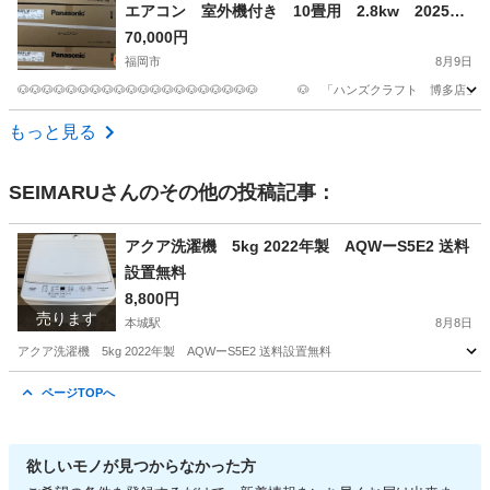
エアコン 室外機付き 10畳用 2.8kw 2025年
モデル
70,000円
福岡市
8月9日
🐶🐶🐶🐶🐶🐶🐶🐶🐶🐶🐶🐶🐶🐶🐶🐶🐶🐶🐶🐶 🐶 「ハンズクラフト 博多店」 🐶 🐶🐶
福岡
福岡市
季節、空調家電
もっと見る
SEIMARU
さんのその他の投稿記事：
アクア洗濯機 5kg 2022年製 AQWーS5E2 送料
設置無料
8,800円
売ります
本城駅
8月8日
アクア洗濯機 5kg 2022年製 AQWーS5E2 送料設置無料
福岡
北九州市
本城駅
生活家電
AQW
ページTOPへ
欲しいモノが見つからなかった方