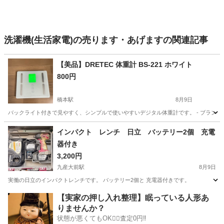
洗濯機(生活家電)の売ります・あげますの関連記事
【美品】DRETEC 体重計 BS-221 ホワイト
800円
橋本駅
8月9日
バックライト付きで見やすく、シンプルで使いやすいデジタル体重計です。 - ブランド: DRETEC -
福岡
福岡市
橋本駅
生活家電
インパクト レンチ 日立 バッテリー2個 充電
器付き
3,200円
九産大前駅
8月9日
実働の日立のインパクトレンチです。 バッテリー2個と 充電器付きです。
福岡
福岡市
九産大前駅
その他
【実家の押し入れ整理】眠っている人形あ
りませんか？
状態が悪くてもOK🙆‍♀️査定0円‼️