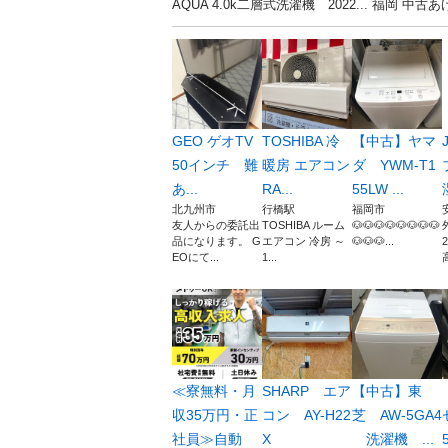
AQUA 4.0k二層式洗濯機 2022... 福
GEO ゲオTV
TOSHIBA 冷
【中古】ヤマ
50インチ 難
暖房 エアコン
ダ YWM-T1
あ...
RA...
55LW ...
北九州市
行橋駅
福岡市
友人からの委託出
TOSHIBA ルーム
🐶🐶🐶🐶🐶🐶🐶🐶
品になります。 G
エアコン 冷房 ～
🐶🐶🐶...
EOにて...
1...
高
≪寮無料・月
SHARP エア
【中古】東
収35万円・正
コン AY-H22
芝 AW-5GA4
社員≫自動
X
洗濯機 ...