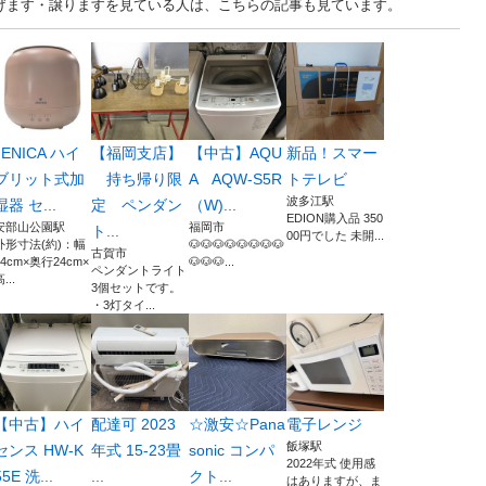
岡 中古あげます・譲りますを見ている人は、こちらの記事も見ています。
JENICA ハイ
【福岡支店】
【中古】AQU
新品！スマー
ブリット式加
持ち帰り限
A AQW-S5R
トテレビ
波多江駅
湿器 セ...
定 ペンダン
（W)...
EDION購入品 350
安部山公園駅
福岡市
ト...
00円でした 未開...
外形寸法(約)：幅
🐶🐶🐶🐶🐶🐶🐶🐶
古賀市
24cm×奥行24cm×
🐶🐶🐶...
ペンダントライト
...
3個セットです。
・3灯タイ...
【中古】ハイ
配達可 2023
☆激安☆Pana
電子レンジ
飯塚駅
センス HW-K
年式 15-23畳
sonic コンパ
2022年式 使用感
55E 洗...
...
クト...
はありますが、ま