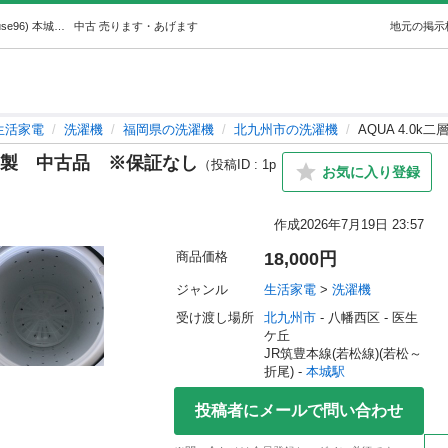
AQUA 4.0k二層式洗濯機2022年製中古品※保証なし (reuse96) 本城の生活家電《洗濯機》の中古あげます・譲ります｜ジモティーで不用品の処分
中古
売ります・あげます
地元の掲示
生活家電
洗濯機
福岡県の洗濯機
北九州市の洗濯機
AQUA 4.0
22年製 中古品 ※保証なし
（投稿ID : 1p
お気に入り登録
作成
2026年7月19日 23:57
商品価格
18,000円
ジャンル
生活家電
 > 
洗濯機
受け渡し場所
北九州市
 - 八幡西区
 - 医生
ケ丘
JR筑豊本線(若松線)(若松～
折尾) - 
本城駅
投稿者にメールで問い合わせ