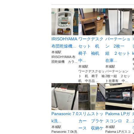
IRISOHYAMA
ワークデスク
パーテーショ
布団乾燥機...
セット 机
ン 2枚一
本城駅
椅子 袖机
組 ２セット
k
IRISOHYAMA 布
中...
在庫...
団乾燥機 カラ...
本城駅
本城駅
ワークデスクセッ
パーテーション
ト 机 椅子 袖
2枚一組 ２セッ
机 中古品 ...
ト在庫有 中...
Panasonic 7.0
スリムストッ
Paloma LPガ
k洗...
カー プラケ
スコンロ 2...
本城駅
本城駅
ース 収納ケ
Panasonic 7.0k洗
Paloma LPガスコ