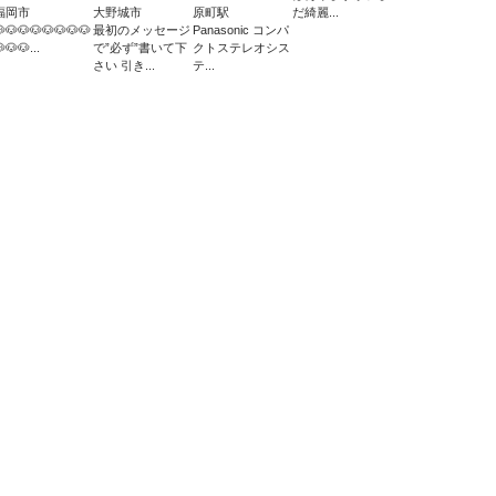
福岡市
大野城市
原町駅
だ綺麗...
🐶🐶🐶🐶🐶🐶🐶
最初のメッセージ
Panasonic コンパ
🐶🐶...
で”必ず”書いて下
クトステレオシス
さい 引き...
テ...