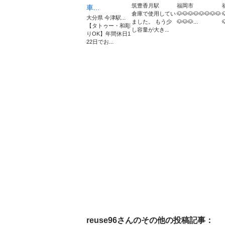
筑豊香月駅
福岡市
車...
倉庫で使用してい
🐶🐶🐶🐶🐶🐶🐶🐶

大分県 今津駅...
ました。 もう少
🐶🐶🐶...

【タトゥー・和彫
し容量が大き...
りOK】年間休日1
22日でお...
reuse96
さんのその他の投稿記事：