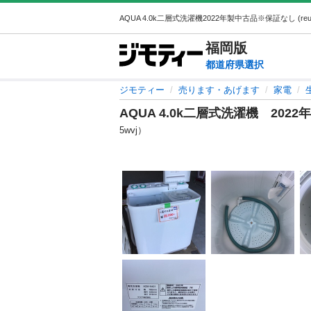
福岡
版
都道府県選択
ジモティー
売ります・あげます
家電
AQUA 4.0k二層式洗濯機 20
5wvj）