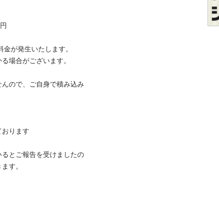
 

料金が発生いたします。 

る場合がございます。 

せんので、ご自身で積み込み
ります 

いるとご報告を受けましたの
す。 


