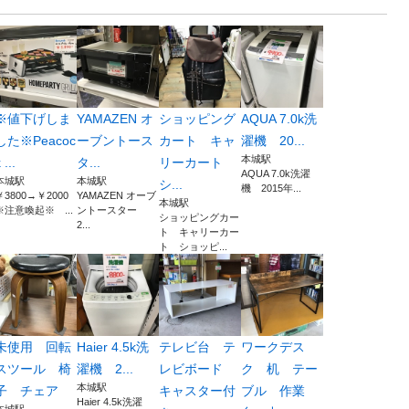
※値下げしま
YAMAZEN オ
ショッピング
AQUA 7.0k洗
した※Peacoc
ーブントース
カート キャ
濯機 20...
本城駅
 ...
タ...
リーカート
AQUA 7.0k洗濯
本城駅
本城駅
シ...
機 2015年...
￥3800→￥2000
YAMAZEN オーブ
本城駅
※注意喚起※ ...
ントースター
ショッピングカー
2...
ト キャリーカー
ト ショッピ...
未使用 回転
Haier 4.5k洗
テレビ台 テ
ワークデス
スツール 椅
濯機 2...
レビボード
ク 机 テー
本城駅
子 チェア
キャスター付
ブル 作業
Haier 4.5k洗濯