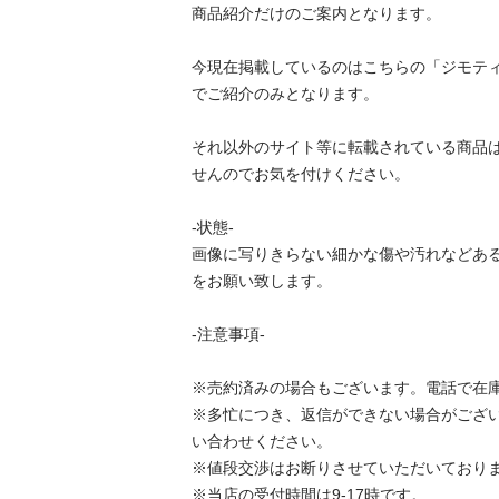
商品紹介だけのご案内となります。 

今現在掲載しているのはこちらの「ジモテ
でご紹介のみとなります。 

それ以外のサイト等に転載されている商品
せんのでお気を付けください。 

-状態- 

画像に写りきらない細かな傷や汚れなどあ
をお願い致します。 

-注意事項- 

※売約済みの場合もございます。電話で在庫
※多忙につき、返信ができない場合がござ
い合わせください。 

※値段交渉はお断りさせていただいております
※当店の受付時間は9-17時です。 
