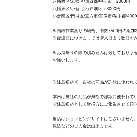
八幡西区/若松区/遠賀郡/中間市：2000円 

八幡東区/小倉北区/戸畑区：3000円 

小倉南区/門司区/直方市/宗像市/鞍手郡:4000円
※階段作業ありの場合、階数×500円の追加
※配達日につきましては購入日より数日かか
※お持帰りの際の積み込みは致しておりま
お願いします。 

※注意喚起※　自社の商品が詐欺に使われてお
本日は自社の商品が無断で詐欺に使われて
で注意喚起として皆様方にご報告させて頂きま
当店はショッピングサイトはございません。 
振込などのご入金は出来ません。 
