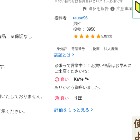
※問い合わせは会員登録とログイン必須です
違反を報告
注意事項
投稿者
reuse96
男性
投稿： 
3950
中古品　※保証なし

5.0
(
33
)
身分証
電話番号
古物商
法人書類
認証とは
頑張って営業中！！お買い得品はお早めに
、 

ご来店くださいね！
良い
KaYe 🐾
ありがとう御座いました。
いたしておりません。 

良い
りほ
評価をもっと見る
ください。 
