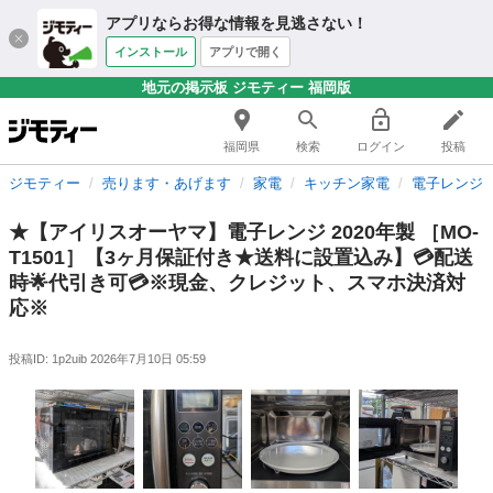
アプリならお得な情報を見逃さない！
インストール
アプリで開く
地元の掲示板 ジモティー 福岡版
福岡県
検索
ログイン
投稿
ジモティー
売ります・あげます
家電
キッチン家電
電子レンジ
★【アイリスオーヤマ】電子レンジ 2020年製 ［MO-
T1501］【3ヶ月保証付き★送料に設置込み】💳配送
時🌟代引き可💳※現金、クレジット、スマホ決済対
応※
投稿ID: 1p2uib
2026年7月10日 05:59