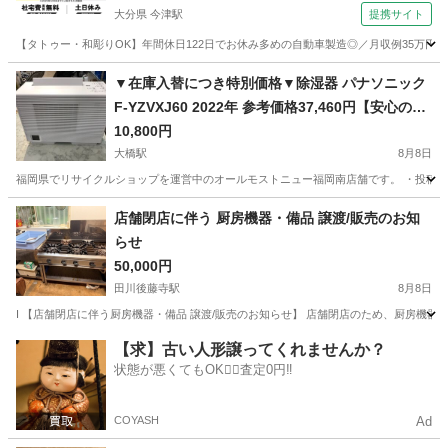
大分県 今津駅
提携サイト
【タトゥー・和彫りOK】年間休日122日でお休み多めの自動車製造◎／月収例35万円
大分
中津市
今津駅
その他
▼在庫入替につき特別価格▼除湿器 パナソニック
F-YZVXJ60 2022年 参考価格37,460円【安心の3
ヶ月保証】🚚自社配送時💳代引き可🚚(現金、クレ
10,800円
ジット、スマホ決済対応)
大橋駅
8月8日
福岡県でリサイクルショップを運営中のオールモストニュー福岡南店舗です。 ・投稿担当
福岡
福岡市
大橋駅
季節、空調家電
仮予約
店舗閉店に伴う 厨房機器・備品 譲渡/販売のお知
らせ
50,000円
田川後藤寺駅
8月8日
I 【店舗閉店に伴う厨房機器・備品 譲渡/販売のお知らせ】 店舗閉店のため、厨房機器、電化
福岡
田川市
田川後藤寺駅
家電
【求】古い人形譲ってくれませんか？
状態が悪くてもOK🙆‍♀️査定0円‼️
COYASH
Ad