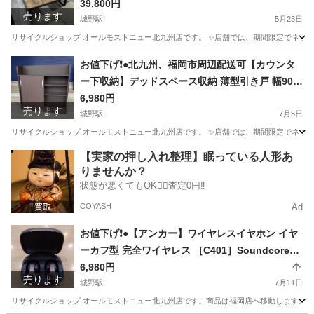
【99,000円で購入】【配達に設置込み】💳配送時
39,800円
売ります
🌟代引き可💳※現金、クレジット、スマホ決済対
城野駅
5月23日
応※
リサイクルショップ オールモストニュー北九州店です。 ✨️店舗では、期間限定でネット
福岡
北九州市
城野駅
テーブル
商品
お値下げ❗️●北九州、福岡市周辺配送可【カウンタ
ー下収納】デッドスペース収納 薄型引き戸 幅90c
m 【配達に設置込み】💳自社配送時🌟代引き可💳
6,980円
売ります
※現金、クレジット、スマホ決済対応※ 【配達は
城野駅
7月5日
要決済前問い合わせ】
リサイクルショップ オールモストニュー北九州店です。 ✨️店舗では、期間限定でネット
福岡
北九州市
城野駅
収納家具
商品
【実家の押し入れ整理】眠っている人形あ
りませんか？
状態が悪くてもOK🙆‍♀️査定0円‼️
COYASH
Ad
お値下げ❗️●【アンカー】ワイヤレスイヤホン イヤ
ーカフ型 完全ワイヤレス ［C401］Soundcore
【３ヶ月保証】北九州、福岡市限定
6,980円
売ります
城野駅
7月11日
リサイクルショップ オールモストニュー北九州店です。商品は福岡店へ移動します。 ✨