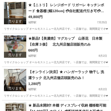
福岡
北九州市
城野駅
オーディオ
商品
★【ニトリ】 レンジボード リガーレ キッチンボ
ード 食器棚 [幅120cm] 💳自社配送代引き可💳※
現金、クレジット、スマホ決済対応※
49,800円
売ります
城野駅
7月25日
リサイクルショップ オールモストニュー北九州店です。 ✨️店舗では、期間限定でネット
福岡
北九州市
城野駅
収納家具
商品
★新品❗️【美濃焼】マグカップ 山茶花 日本製
【在庫３個】 北九州店舗店頭販売のみ
660円
売ります
城野駅
8月2日
リサイクルショップ オールモストニュー北九州店です。 ✨️店舗では、期間限定でネット
福岡
北九州市
城野駅
食器
商品
【オンライン決済】★ ハンガーラック 物干し 洗
濯ラック 北九州店舗店頭販売のみ！
1,280円
売ります
城野駅
8月2日
リサイクルショップ オールモストニュー北九州店です。 ✨️店舗では、期間限定でネット
福岡
北九州市
城野駅
洗濯用品
商品
★ 新品未開封❗️ 本棚 ディスプレイ収納 棚移動可能