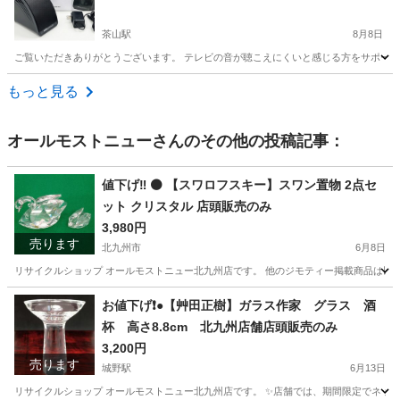
茶山駅
8月8日
ご覧いただきありがとうございます。 テレビの音が聴こえにくいと感じる方をサポートす
福岡
福岡市
茶山駅
オーディオ
もっと見る
オールモストニュー
さんのその他の投稿記事：
値下げ‼️ ⚫️ 【スワロフスキー】スワン置物 2点セ
ット クリスタル 店頭販売のみ
3,980円
売ります
北九州市
6月8日
リサイクルショップ オールモストニュー北九州店です。 他のジモティー掲載商品は以下サイトからご覧下さい。 (ス
福岡
北九州市
その他
仮予約
お値下げ❗️●【艸田正樹】ガラス作家 グラス 酒
杯 高さ8.8cm 北九州店舗店頭販売のみ
3,200円
売ります
城野駅
6月13日
リサイクルショップ オールモストニュー北九州店です。 ✨️店舗では、期間限定でネット