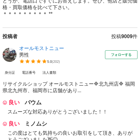
どうか、電話口ですぐにお答えします。ぜひ、他店と販売価
格・買取価格を比べて下さい。

投稿者
投稿
9009
件
オールモストニュー
男性
フォローする
5.0
(
202
)
身分証
電話番号
法人書類
リサイクルショップ オールモストニュー🔷北九州店🔷 福岡
県北九州市、福岡市に店舗があり...
良い
バウム
スムーズな対応ありがとうございました！！
良い
ミノムシ
この度はとても気持ちの良いお取引をして頂き、ありが
とうございました👋😊