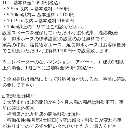
1F）:基本料金1,650円(税込)

・3-5km以内 →基本送料＋550円

・5-10km以内→ 基本送料＋1100円

・10-15km以内→基本送料+1650円

・15km以上のエリアはご相談ください。

設置スペースを確保していただければ冷蔵庫、洗濯機(給
水、排水ホースの標準設置)の設置のみは無料です。

家具の移動、延長給水ホース、延長排水ホースはお客様自身
でご用意いただければ有料1100円〜で設置致します。

※エレベーターのないマンション、アパート、戸建の2階以
上の場合、1階ごとに追加料金550円(税込)〜

※全国発送は商品によって対応可否が決まる為、事前に確認
必要して下さい

□店舗間の移動:

※大型または販売開始から3ヶ月未満の商品は移動不可、事
前に確認必須※

・福岡店と北九州店の商品移動は無料

・移動条件:毎月第4土曜日(当店の都合で移動日が変わる事
がありますので必ずお問い合わせいただきご購入くださ