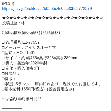
https://jmty.jp/profiles/62b05e5c4c0ac80bc5772579
★✰★✰★✰★✰★✰★✰★✰★✰★✰★✰★✰★✰★✰★✰

投稿担当 : 林

------------

①商品情報(表示価格は税込価格)

------------

□ 管理番号:E1-77559

□メーカー：アイリスオーヤマ

□型式：MO-T1501

□ サイズ・約 幅455×奥行325×高さ280mm

□ 購入・製造年:2020年製

□ 定価・購入価格 :円

□付属品：

□特徴：

□ 状態 :Bランク 　庫内汚れあり　現状でのお渡しです。

□基本送料:1650円(税込)［設置費用込み］

※店舗移動対象外商品

―――――
