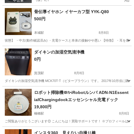
（株）ICT
Ad
骨伝導イヤホン イヤーカフ型 YYK-Q80
500円
本城駅
8月8日
状態】 ・中古(動作確認済み) ・充電ケースと本体の接触やや悪い 【特徴】 ・耳を塞がな
福岡
北九州市
本城駅
オーディオ
骨伝導
ダイキンの加湿空気清浄機
0円
賀茂駅
8月8日
ダイキンの加湿空気清浄機 MCK70T-T（ビターブラウン）です。 2017年10月頃に購
福岡
福岡市
賀茂駅
季節、空調家電
ダイキン
ロボット掃除機🧼✨iRobotルンバ ADN-N1Essent
ialChargingdockエッセンシャル充電ドック
19,800円
楠橋駅
8月8日
ご閲覧ありがとうございます😊 こんにちは！買取サポートです！ ※プロフィールは必ずご一読下さいませ。
福岡
北九州市
楠橋駅
生活家電
ロボット掃除機
インスタ360 見えない自撮り棒