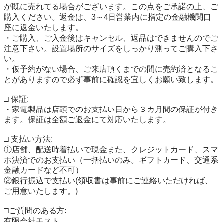
が既に売れてる場合がございます。この点をご承諾の上、ご
購入ください。返金は、3～4日営業内に指定の金融機関口
座に返金いたします。

・ご購入、ご入金後はキャンセル、返品はできませんのでご
注意下さい。設置場所のサイズをしっかり測ってご購入下さ
い。

・仮予約がない場合、ご来店頂くまでの間に売約済となるこ
とがありますので必ず事前に確認を宜しくお願い致します。

□ 保証:

・家電製品は店頭でのお支払い日から３カ月間の保証が付き
ます。保証は全額ご返金にて対応いたします。

□ 支払い方法:

①店舗、配送時着払いで現金また、クレジットカード、スマ
ホ決済でのお支払い（一括払いのみ。ギフトカード、交通系
金融カードなど不可）

②銀行振込で支払い(領収書は事前にご連絡いただければ、
ご用意いたします。)

□ご質問のある方:

有限会社モスト
