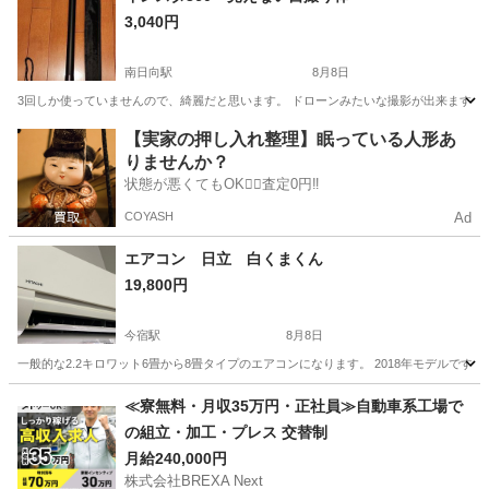
3,040円
南日向駅
8月8日
3回しか使っていませんので、綺麗だと思います。 ドローンみたいな撮影が出来ます。 
福岡
北九州市
南日向駅
カメラ
インスタ
【実家の押し入れ整理】眠っている人形あ
りませんか？
状態が悪くてもOK🙆‍♀️査定0円‼️
COYASH
Ad
エアコン 日立 白くまくん
19,800円
今宿駅
8月8日
一般的な2.2キロワット6畳から8畳タイプのエアコンになります。 2018年モデルで
福岡
福岡市
今宿駅
季節、空調家電
白くまくん
≪寮無料・月収35万円・正社員≫自動車系工場で
の組立・加工・プレス 交替制
月給240,000円
株式会社BREXA Next