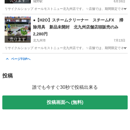
売ります
城野駅
6月16日
リサイクルショップ オールモストニュー北九州店です。 ✨️店舗では、期間限定でネット
福岡
北九州市
城野駅
寝具
商品
●【H2O】スチームクリーナー スチームFX 掃
除用具 新品未開封 北九州店舗店頭販売のみ
2,280円
売ります
北九州市
7月13日
リサイクルショップ オールモストニュー北九州店です。 ✨️店舗では、期間限定でネット
福岡
北九州市
掃除用具
商品
ページTOPへ
投稿
誰でも今すぐ30秒で投稿出来る
投稿画面へ (無料)