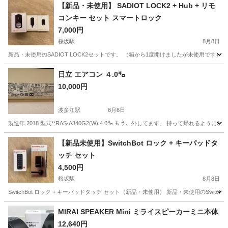
【新品・未使用】 SADIOT LOCK2 + Hub + リモ
コンキー セット スマートロック
7,000円
桜坂駅
8月8日
新品・未使用のSADIOT LOCK2セットです。 （箱から1度開けましたが未使用です） 【セット内容】
福岡
福岡市
桜坂駅
生活家電
日立 エアコン ４.0㌔
10,000円
波多江駅
8月8日
製造年 2018 型式**RAS-AJ40G2(W) 4.0㌔ もう、外してます。 持って帰れるように
福岡
糸島市
波多江駅
季節、空調家電
RAS
【新品未使用】SwitchBot ロック + キーパッドタ
ッチ セット
4,500円
桜坂駅
8月8日
SwitchBot ロック + キーパッドタッチ セット（新品・未使用） 新品・未使用のSwitchBo
福岡
福岡市
桜坂駅
生活家電
MIRAI SPEAKER Mini ミライスピーカーミニ本体
12,640円