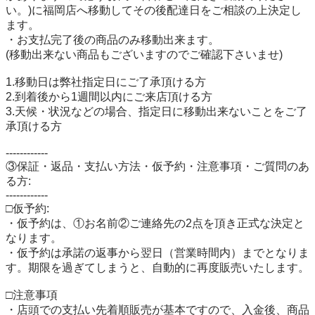
い。)に福岡店へ移動してその後配達日をご相談の上決定し
ます。

・お支払完了後の商品のみ移動出来ます。

(移動出来ない商品もございますのでご確認下さいませ)

1.移動日は弊社指定日にご了承頂ける方

2.到着後から1週間以内にご来店頂ける方

3.天候・状況などの場合、指定日に移動出来ないことをご了
承頂ける方

------------

③保証・返品・支払い方法・仮予約・注意事項・ご質問のあ
る方:

------------

□仮予約:

・仮予約は、①お名前②ご連絡先の2点を頂き正式な決定と
なります。

・仮予約は承諾の返事から翌日（営業時間内）までとなりま
す。期限を過ぎてしまうと、自動的に再度販売いたします。

□注意事項

・店頭での支払い先着順販売が基本ですので、入金後、商品