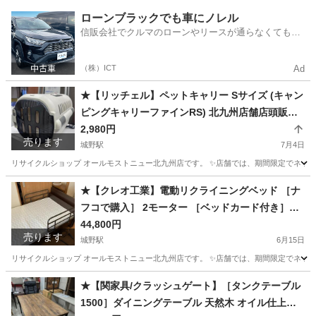
福岡
北九州市
城野駅
食器
商品
ローンブラックでも車にノレル
信販会社でクルマのローンやリースが通らなくてもク
ルマをご利用いただけるサービスがあります！
（株）ICT
Ad
★【リッチェル】ペットキャリー Sサイズ (キャン
ピングキャリーファインRS) 北九州店舗店頭販売
のみ
2,980円
売ります
城野駅
7月4日
リサイクルショップ オールモストニュー北九州店です。 ✨️店舗では、期間限定でネット
福岡
北九州市
城野駅
その他
商品
★【クレオ工業】電動リクライニングベッド ［ナ
フコで購入］ 2モーター ［ベッドカード付き］
［AP2-221M-H］【3ヶ月保証】💳配送時🌟代引き
44,800円
売ります
可💳※現金、クレジット、スマホ決済対応※
城野駅
6月15日
リサイクルショップ オールモストニュー北九州店です。 ✨️店舗では、期間限定でネット
福岡
北九州市
城野駅
ベッド
商品
★【関家具/クラッシュゲート】［タンクテーブル
1500］ダイニングテーブル 天然木 オイル仕上げ