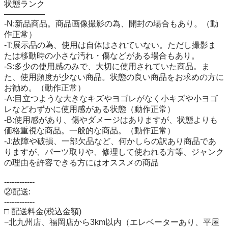
状態ランク

―――――

-N:新品商品。商品画像撮影の為、開封の場合もあり。（動
作正常）

-T:展示品の為、使用は自体はされていない。ただし撮影ま
たは移動時の小さな汚れ・傷などがある場合もあり。

-S:多少の使用感のみで、大切に使用されていた商品。ま
た、使用頻度が少ない商品。状態の良い商品をお求めの方に
お勧め。（動作正常）

-A:目立つような大きなキズやヨゴレがなく小キズや小ヨゴ
レなどわずかに使用感がある状態（動作正常）

-B:使用感があり、傷やダメージはありますが、状態よりも
価格重視な商品。一般的な商品。（動作正常）

-J:故障や破損、一部欠品など、何かしらの訳あり商品であ
りますが、パーツ取りや、修理して使われる方等、ジャンク
の理由を許容できる方にはオススメの商品

------------

②配送:

------------

□ 配送料金(税込金額)

−北九州店、福岡店から3km以内（エレベーターあり、平屋