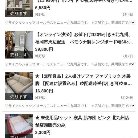
【11,990円】ホワイト 💳配送時🌟代引き可💳※現
金、クレジット、スマホ決済対応※
6,580円
売ります
城野駅
8月4日
リサイクルショップ オールモストニュー北九州店です。 ✨️店舗では、期間限定でネット
福岡
北九州市
城野駅
収納家具
商品
【オンライン決済】お値下げ❗️❗️20%引き⚫︎北九州、
福岡市周辺配送 パモウナ製レンジボード幅60cm
💳自社配送時🌟代引き可💳※現金、クレジット、
39,800円
売ります
城野駅
スマホ決済対応※ 【配達は要決済前問い合わせ】
7月7日
リサイクルショップ オールモストニュー北九州店です。 ✨️店舗では、期間限定でネット
福岡
北九州市
城野駅
収納家具
商品
★【無印良品】2人掛けソファ ファブリック 木製
脚 【配達に設置込み】💳配送時🌟代引き可💳※現
金、クレジット、スマホ決済対応※
16,800円
売ります
城野駅
5月24日
リサイクルショップ オールモストニュー北九州店です。 ✨️店舗では、期間限定でネット
福岡
北九州市
城野駅
ソファ
商品
★ 未使用品❗️ケット 寝具 肌布団 ピンク 北九州店
舗店頭販売のみ
3,300円