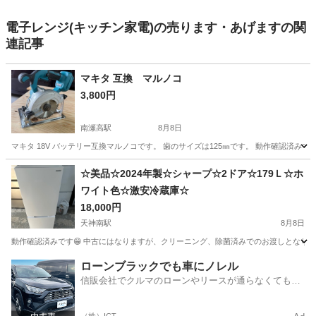
電子レンジ(キッチン家電)の売ります・あげますの関
連記事
マキタ 互換 マルノコ
3,800円
南瀬高駅
8月8日
マキタ 18V バッテリー互換マルノコです。 歯のサイズは125㎜です。 動作確認済みで
福岡
みやま市
南瀬高駅
その他
☆美品☆2024年製☆シャープ☆2ドア☆179Ｌ☆ホ
ワイト色☆激安冷蔵庫☆
18,000円
天神南駅
8月8日
動作確認済みです😁 中古にはなりますが、クリーニング、除菌済みでのお渡しとなりま
福岡
福岡市
天神南駅
キッチン家電
ドア
ローンブラックでも車にノレル
信販会社でクルマのローンやリースが通らなくてもク
ルマをご利用いただけるサービスがあります！