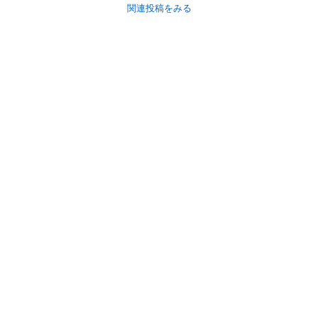
関連投稿をみる
初めての方へ
利用規約
プライバシーポリシー
プライバシー・ステートメント
健全化に資する運用方針
お問い合わせ
運営会社
サイトマップ
ご利用ガイド
フリーワードで探す
PC版で表示
都道府県選択
特定商取引法の表示
利用者情報の外部送信について
© 2011-
2026
Jmty, Inc.