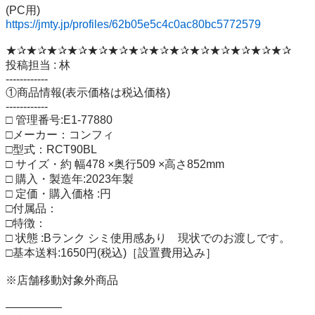
https://jmty.jp/profiles/62b05e5c4c0ac80bc5772579
★✰★✰★✰★✰★✰★✰★✰★✰★✰★✰★✰★✰★✰★✰

投稿担当 : 林

------------

①商品情報(表示価格は税込価格)

------------

□ 管理番号:E1-77880

□メーカー：コンフィ

□型式：RCT90BL

□ サイズ・約 幅478 ×奥行509 ×高さ852mm

□ 購入・製造年:2023年製

□ 定価・購入価格 :円

□付属品：

□特徴：

□ 状態 :Bランク シミ使用感あり　現状でのお渡しです。

□基本送料:1650円(税込)［設置費用込み］

※店舗移動対象外商品

―――――
