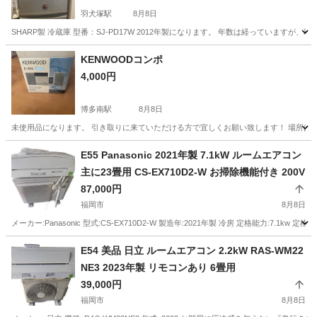
羽犬塚駅
8月8日
SHARP製 冷蔵庫 型番：SJ-PD17W 2012年製になります。 年数は経っていま
福岡
八女市
羽犬塚駅
キッチン家電
SHARP
KENWOODコンポ
4,000円
博多南駅
8月8日
未使用品になります。 引き取りに来ていただける方で宜しくお願い致します！ 場所は
福岡
福岡市
博多南駅
オーディオ
E55 Panasonic 2021年製 7.1kW ルームエアコン
主に23畳用 CS-EX710D2-W お掃除機能付き 200V
87,000円
福岡市
8月8日
メーカー:Panasonic 型式:CS-EX710D2-W 製造年:2021年製 冷房 定格能力:7.1kw 定格消
福岡
福岡市
季節、空調家電
E54 美品 日立 ルームエアコン 2.2kW RAS-WM22
NE3 2023年製 リモコンあり 6畳用
39,000円
福岡市
8月8日