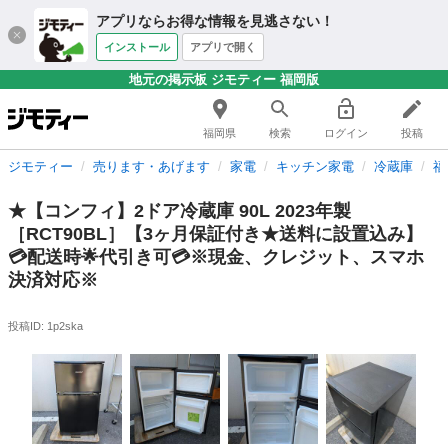
アプリならお得な情報を見逃さない！
インストール
アプリで開く
地元の掲示板 ジモティー 福岡版
福岡県
検索
ログイン
投稿
ジモティー
売ります・あげます
家電
キッチン家電
冷蔵庫
福
★【コンフィ】2ドア冷蔵庫 90L 2023年製
［RCT90BL］【3ヶ月保証付き★送料に設置込み】
💳配送時🌟代引き可💳※現金、クレジット、スマホ
決済対応※
投稿ID: 1p2ska