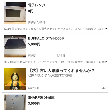
大分
中津市
今津駅
その他
電子レンジ
0円
博多駅
8月8日
8/11午前までにきてくれる方を優先させていただきます。 よろしくおねがいします。
福岡
福岡市
博多駅
キッチン家電
BUFFALO DTV-H500Ｒ
5,000円
朽網駅
8月8日
DTV-H500Ｒ 押入れにしまっていたものです。 地デジ録画専用で、以前朝ドラ録画専
福岡
北九州市
朽網駅
映像プレーヤー、レコーダー
【求】古い人形譲ってくれませんか？
状態が悪くてもOK🙆‍♀️査定0円‼️
COYASH
Ad
SHARP製 冷蔵庫
3,000円