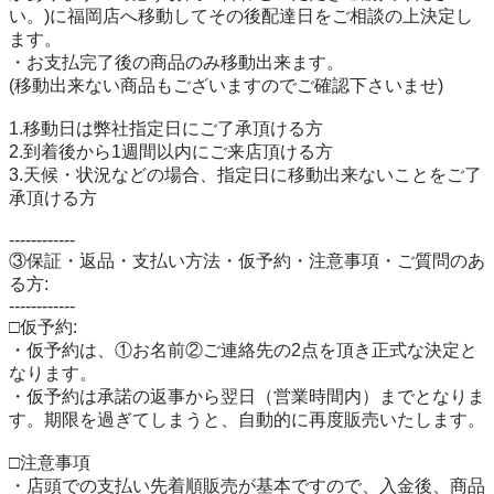
い。)に福岡店へ移動してその後配達日をご相談の上決定し
ます。

・お支払完了後の商品のみ移動出来ます。

(移動出来ない商品もございますのでご確認下さいませ)

1.移動日は弊社指定日にご了承頂ける方

2.到着後から1週間以内にご来店頂ける方

3.天候・状況などの場合、指定日に移動出来ないことをご了
承頂ける方

------------

③保証・返品・支払い方法・仮予約・注意事項・ご質問のあ
る方:

------------

□仮予約:

・仮予約は、①お名前②ご連絡先の2点を頂き正式な決定と
なります。

・仮予約は承諾の返事から翌日（営業時間内）までとなりま
す。期限を過ぎてしまうと、自動的に再度販売いたします。

□注意事項

・店頭での支払い先着順販売が基本ですので、入金後、商品