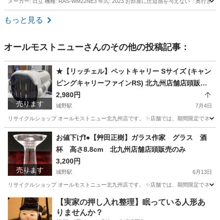
メーカー: 日立 機種: RAS-WM22NE3 年式: 2023 お部屋に圧迫感を与えな
福岡
福岡市
季節、空調家電
もっと見る
オールモストニュー
さんのその他の投稿記事：
★【リッチェル】ペットキャリー Sサイズ (キャン
ピングキャリーファインRS) 北九州店舗店頭販売
のみ
2,980円
売ります
城野駅
7月4日
リサイクルショップ オールモストニュー北九州店です。 ✨️店舗では、期間限定でネット
福岡
北九州市
城野駅
その他
商品
お値下げ❗️●【艸田正樹】ガラス作家 グラス 酒
杯 高さ8.8cm 北九州店舗店頭販売のみ
3,200円
売ります
城野駅
6月13日
リサイクルショップ オールモストニュー北九州店です。 ✨️店舗では、期間限定でネット
福岡
北九州市
城野駅
食器
商品
【実家の押し入れ整理】眠っている人形あ
りませんか？