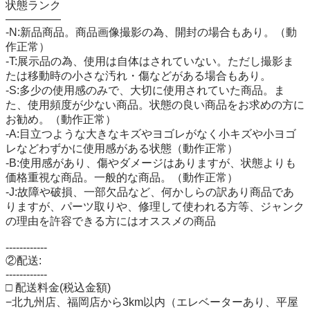
状態ランク

―――――

-N:新品商品。商品画像撮影の為、開封の場合もあり。（動
作正常）

-T:展示品の為、使用は自体はされていない。ただし撮影ま
たは移動時の小さな汚れ・傷などがある場合もあり。

-S:多少の使用感のみで、大切に使用されていた商品。ま
た、使用頻度が少ない商品。状態の良い商品をお求めの方に
お勧め。（動作正常）

-A:目立つような大きなキズやヨゴレがなく小キズや小ヨゴ
レなどわずかに使用感がある状態（動作正常）

-B:使用感があり、傷やダメージはありますが、状態よりも
価格重視な商品。一般的な商品。（動作正常）

-J:故障や破損、一部欠品など、何かしらの訳あり商品であ
りますが、パーツ取りや、修理して使われる方等、ジャンク
の理由を許容できる方にはオススメの商品

------------

②配送:

------------

□ 配送料金(税込金額)

−北九州店、福岡店から3km以内（エレベーターあり、平屋