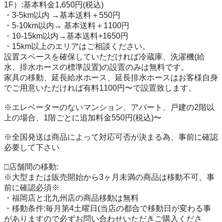
1F）:基本料金1,650円(税込)

・3-5km以内 →基本送料＋550円

・5-10km以内→ 基本送料＋1100円

・10-15km以内→基本送料+1650円

・15km以上のエリアはご相談ください。

設置スペースを確保していただければ冷蔵庫、洗濯機(給
水、排水ホースの標準設置)の設置のみは無料です。

家具の移動、延長給水ホース、延長排水ホースはお客様自身
でご用意いただければ有料1100円〜で設置致します。

※エレベーターのないマンション、アパート、戸建の2階以
上の場合、1階ごとに追加料金550円(税込)〜

※全国発送は商品によって対応可否が決まる為、事前に確認
必要して下さい

□店舗間の移動:

※大型または販売開始から3ヶ月未満の商品は移動不可、事
前に確認必須※

・福岡店と北九州店の商品移動は無料

・移動条件:毎月第4土曜日(当店の都合で移動日が変わる事
がありますので必ずお問い合わせいただきご購入くださ