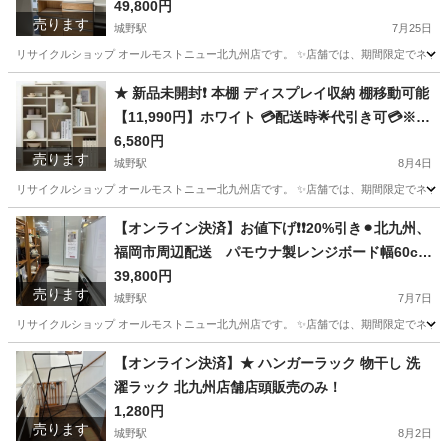
現金、クレジット、スマホ決済対応※
49,800円
売ります
城野駅
7月25日
リサイクルショップ オールモストニュー北九州店です。 ✨️店舗では、期間限定でネット
福岡
北九州市
城野駅
収納家具
商品
★ 新品未開封❗️ 本棚 ディスプレイ収納 棚移動可能
【11,990円】ホワイト 💳配送時🌟代引き可💳※現
金、クレジット、スマホ決済対応※
6,580円
売ります
城野駅
8月4日
リサイクルショップ オールモストニュー北九州店です。 ✨️店舗では、期間限定でネット
福岡
北九州市
城野駅
収納家具
商品
【オンライン決済】お値下げ❗️❗️20%引き⚫︎北九州、
福岡市周辺配送 パモウナ製レンジボード幅60cm
💳自社配送時🌟代引き可💳※現金、クレジット、
39,800円
売ります
城野駅
スマホ決済対応※ 【配達は要決済前問い合わせ】
7月7日
リサイクルショップ オールモストニュー北九州店です。 ✨️店舗では、期間限定でネット
福岡
北九州市
城野駅
収納家具
商品
【オンライン決済】★ ハンガーラック 物干し 洗
濯ラック 北九州店舗店頭販売のみ！
1,280円
売ります
城野駅
8月2日