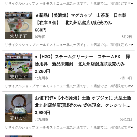
リサイクルショップ オールモストニュー北九州店です。 ✨️店舗では、期間限定でネット
福岡
北九州市
城野駅
洗濯用品
商品
★新品❗️【美濃焼】マグカップ 山茶花 日本製
【在庫３個】 北九州店舗店頭販売のみ
660円
売ります
城野駅
8月2日
リサイクルショップ オールモストニュー北九州店です。 ✨️店舗では、期間限定でネット
福岡
北九州市
城野駅
食器
商品
●【H2O】スチームクリーナー スチームFX 掃
除用具 新品未開封 北九州店舗店頭販売のみ
2,280円
売ります
北九州市
7月13日
リサイクルショップ オールモストニュー北九州店です。 ✨️店舗では、期間限定でネット
福岡
北九州市
掃除用具
商品
お値下げ❗️●【小石原焼】土瓶 オブジェに 大型土瓶
北九州店舗店頭販売のみ 💳※現金、クレジット、
スマホ決済対応※
3,980円
売ります
北九州市
5月12日
リサイクルショップ オールモストニュー北九州店です。 ✨️店舗では、期間限定でネット
福岡
北九州市
インテリア雑貨/小物
商品