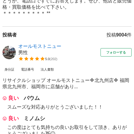
どうか、電話口ですぐにお答えします。ぜひ、他店と販売価
格・買取価格を比べて下さい。

投稿者
投稿
9004
件
オールモストニュー
男性
フォローする
5.0
(
202
)
身分証
電話番号
法人書類
リサイクルショップ オールモストニュー🔷北九州店🔷 福岡
県北九州市、福岡市に店舗があり...
良い
バウム
スムーズな対応ありがとうございました！！
良い
ミノムシ
この度はとても気持ちの良いお取引をして頂き、ありが
とうございました👋😊