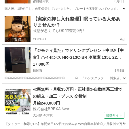
都府楼南駅
8月8日
購入後、1度使用し、自宅保管しておりました。 プレートが3種類ついています。
福岡
太宰府市
都府楼南駅
キッチン家電
【実家の押し入れ整理】眠っている人形あ
りませんか？
状態が悪くてもOK🙆‍♀️査定0円‼️
COYASH
Ad
「ジモティ見た」でドリンクプレゼント中‼🐶【中
古】ハイセンス HR-G13C-BR 冷蔵庫 135L 22年
製
17,000円
福岡市
8月8日
🐶🐶🐶🐶🐶🐶🐶🐶🐶🐶🐶🐶🐶🐶🐶🐶🐶🐶🐶 🐶 「ハンズクラフト 博多店」 🐶 🐶🐶🐶
福岡
福岡市
キッチン家電
ドリンク
≪寮無料・月収35万円・正社員≫自動車系工場で
の組立・加工・プレス 交替制
月給240,000円
株式会社BREXA Next
大分県 今津駅
提携サイト
【タトゥー・和彫りOK】年間休日122日でお休み多めの自動車製造◎／月収例35万円