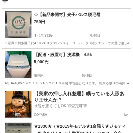
事
◇【新品未開封】光子パルス脱毛器
750円
千代県庁口駅
8月8日
※福岡市博多区千代4-10-24 リファレンスイーストパーク 1階テナントでの受け渡し
福岡
福岡市
千代県庁口駅
美容家電
【配送・設置可】洗濯機 4.5k
5,000円
御井駅
8月8日
AQUA AQW-S４５D ４.５ｋg ２０１６年製 中古品となります。 出来る限りの清
福岡
久留米市
御井駅
生活家電
AQW
【実家の押し入れ整理】眠っている人形あ
りませんか？
状態が悪くてもOK🙆‍♀️査定0円‼️
COYASH
Ad
★1330★（★2019年モデル★1台限り★ジモティ