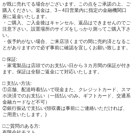
が既に売れてる場合がございます。この点をご承諾の上、ご
購入ください。返金は、3～4日営業内に指定の金融機関口
座に返金いたします。

・ご購入、ご入金後はキャンセル、返品はできませんのでご
注意下さい。設置場所のサイズをしっかり測ってご購入下さ
い。

・仮予約がない場合、ご来店頂くまでの間に売約済となるこ
とがありますので必ず事前に確認を宜しくお願い致します。

□ 保証:

・家電製品は店頭でのお支払い日から３カ月間の保証が付き
ます。保証は全額ご返金にて対応いたします。

□ 支払い方法:

①店舗、配送時着払いで現金また、クレジットカード、スマ
ホ決済でのお支払い（一括払いのみ。ギフトカード、交通系
金融カードなど不可）

②銀行振込で支払い(領収書は事前にご連絡いただければ、
ご用意いたします。)

□ご質問のある方:

有限会社モスト
