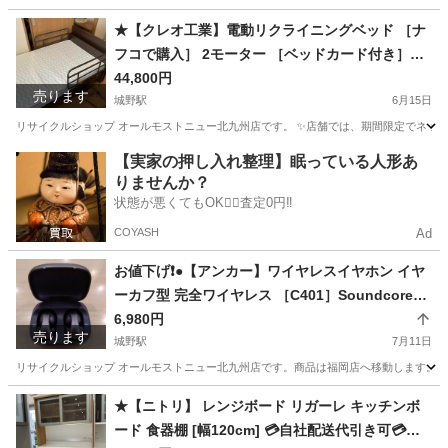
福岡
北九州市
城野駅
テーブル
商品
★【クレオ工業】電動リクライニングベッド ［ナ
フコで購入］ 2モーター ［ベッドカード付き］
［AP2-221M-H］【3ヶ月保証】💳配送時🌟代引き
44,800円
売ります
可💳※現金、クレジット、スマホ決済対応※
城野駅
6月15日
リサイクルショップ オールモストニュー北九州店です。 ✨️店舗では、期間限定でネット
福岡
北九州市
城野駅
ベッド
商品
【実家の押し入れ整理】眠っている人形あ
りませんか？
状態が悪くてもOK🙆‍♀️査定0円‼️
COYASH
Ad
お値下げ❗️●【アンカー】ワイヤレスイヤホン イヤ
ーカフ型 完全ワイヤレス ［C401］Soundcore
【３ヶ月保証】北九州、福岡市限定
6,980円
売ります
城野駅
7月11日
リサイクルショップ オールモストニュー北九州店です。商品は福岡店へ移動します。 ✨
福岡
北九州市
城野駅
オーディオ
商品
★【ニトリ】 レンジボード リガーレ キッチンボ
ード 食器棚 [幅120cm] 💳自社配送代引き可💳※