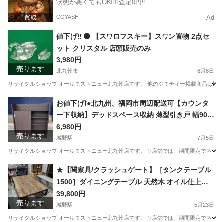
状態が悪くてもOK🙆‍♀️査定0円‼️
COYASH
Ad
値下げ‼️ ⚫️ 【スワロフスキー】スワン置物 2点セ
ット クリスタル 店頭販売のみ
3,980円
売ります
北九州市
6月8日
リサイクルショップ オールモストニュー北九州店です。 他のジモティー掲載商品は以下サイトからご覧下さい。 (ス
福岡
北九州市
その他
仮予約
お値下げ❗️●北九州、福岡市周辺配送可【カウンタ
ー下収納】デッドスペース収納 薄型引き戸 幅90c
m 【配達に設置込み】💳自社配送時🌟代引き可💳
6,980円
売ります
※現金、クレジット、スマホ決済対応※ 【配達は
城野駅
7月5日
要決済前問い合わせ】
リサイクルショップ オールモストニュー北九州店です。 ✨️店舗では、期間限定でネット
福岡
北九州市
城野駅
収納家具
商品
★【関家具/クラッシュゲート】［タンクテーブル
1500］ダイニングテーブル 天然木 オイル仕上げ
【99,000円で購入】【配達に設置込み】💳配送時
39,800円
売ります
🌟代引き可💳※現金、クレジット、スマホ決済対
城野駅
5月23日
応※
リサイクルショップ オールモストニュー北九州店です。 ✨️店舗では、期間限定でネット