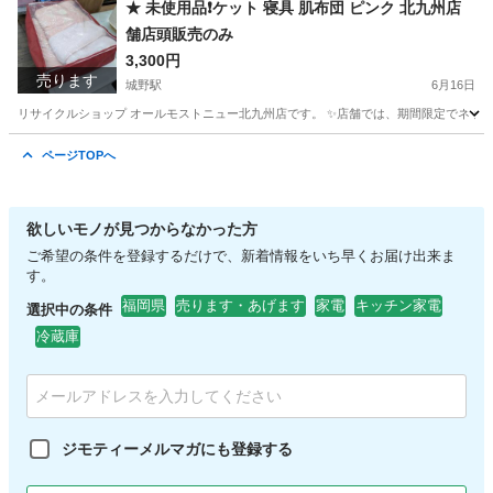
★ 未使用品❗️ケット 寝具 肌布団 ピンク 北九州店
舗店頭販売のみ
3,300円
売ります
城野駅
6月16日
リサイクルショップ オールモストニュー北九州店です。 ✨️店舗では、期間限定でネット
福岡
北九州市
城野駅
寝具
商品
ページTOPへ
欲しいモノが見つからなかった方
ご希望の条件を登録するだけで、新着情報をいち早くお届け出来ま
す。
福岡県
売ります・あげます
家電
キッチン家電
選択中の条件
冷蔵庫
ジモティーメルマガにも登録する