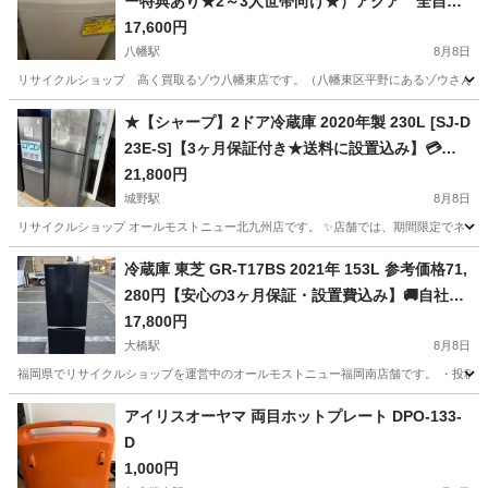
ー特典あり★2～3人世帯向け★）アクア 全自動
洗濯機７.０ｋｇ ２０１９年製 AQW-BK70G(F
17,600円
W) 56.5㎝幅 白 高く買取るゾウ八幡東店
八幡駅
8月8日
リサイクルショップ 高く買取るゾウ八幡東店です。（八幡東区平野にあるゾウさんの看板の
福岡
北九州市
八幡駅
生活家電
AQW
★【シャープ】2ドア冷蔵庫 2020年製 230L [SJ-D
23E-S]【3ヶ月保証付き★送料に設置込み】💳配
送時🌟代引き可💳※現金、クレジット、スマホ決
21,800円
済対応※
城野駅
8月8日
リサイクルショップ オールモストニュー北九州店です。 ✨️店舗では、期間限定でネット
福岡
北九州市
城野駅
キッチン家電
商品
冷蔵庫 東芝 GR-T17BS 2021年 153L 参考価格71,
280円【安心の3ヶ月保証・設置費込み】🚚自社配
送時💳代引き可🚚(現金、クレジット、スマホ決済
17,800円
対応)
大橋駅
8月8日
福岡県でリサイクルショップを運営中のオールモストニュー福岡南店舗です。 ・投稿担当
福岡
福岡市
大橋駅
キッチン家電
仮予約
アイリスオーヤマ 両目ホットプレート DPO-133-
D
1,000円