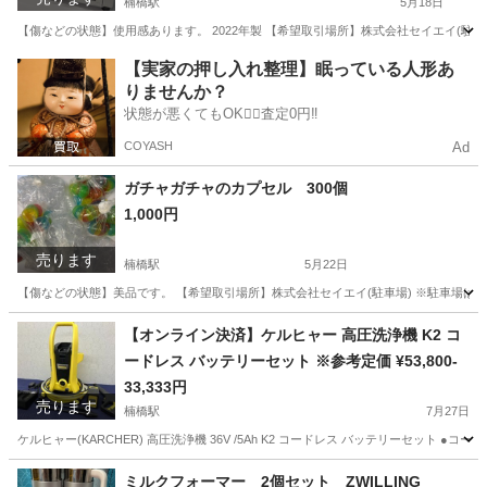
楠橋駅
5月18日
【傷などの状態】使用感あります。 2022年製 【希望取引場所】株式会社セイエイ(駐車場)
福岡
北九州市
楠橋駅
キッチン家電
【実家の押し入れ整理】眠っている人形あ
りませんか？
コンベクションオーブン
状態が悪くてもOK🙆‍♀️査定0円‼️
COYASH
Ad
ガチャガチャのカプセル 300個
1,000円
売ります
楠橋駅
5月22日
【傷などの状態】美品です。 【希望取引場所】株式会社セイエイ(駐車場) ※駐車場は広い為
福岡
北九州市
楠橋駅
その他
ガチャガチャ
【オンライン決済】ケルヒャー 高圧洗浄機 K2 コ
ードレス バッテリーセット ※参考定価 ¥53,800-
33,333円
売ります
楠橋駅
7月27日
ケルヒャー(KARCHER) 高圧洗浄機 36V /5Ah K2 コードレス バッテリーセッ
福岡
北九州市
楠橋駅
生活家電
ミルクフォーマー 2個セット ZWILLING