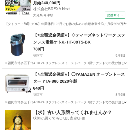
月給240,000円
株式会社BREXA Next
大分県 今津駅
提携サイト
【タトゥー・和彫りOK】年間休日122日でお休み多めの自動車製造◎／月収例35万円
大分
中津市
今津駅
その他
【⭐️全額返金保証⭐️】◇ティーズネットワーク ステ
ンレス電気ケトル HT-08TS-BK
780円
福岡市
8月9日
※福岡市博多区千代4-10-24 リファレンスイーストパーク 1階テナントでの受け渡しに
福岡
福岡市
キッチン家電
【⭐️全額返金保証⭐️】◯YAMAZEN オーブントース
ター YTA-860 2020年製
640円
福岡市
8月9日
※福岡市博多区千代4-10-24 リファレンスイーストパーク 1階テナントでの受け渡しになり
福岡
福岡市
キッチン家電
商品
【求】古い人形譲ってくれませんか？
状態が悪くてもOK🙆‍♀️査定0円‼️