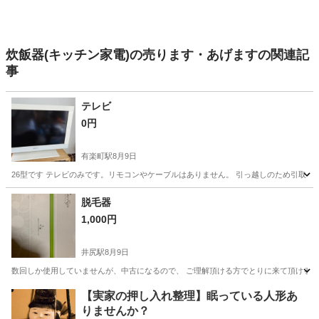
炊飯器(キッチン家電)の売ります・あげますの関連記
事
テレビ
0円
有楽町駅
8月9日
26型です テレビのみです。リモコンやケーブルはありません。 引っ越しのため引取りな
福岡
北九州市
有楽町駅
テレビ
ケーブル
脱毛器
1,000円
井尻駅
8月9日
数回しか使用していませんが、中古になるので、 ご理解頂ける方でとりに来て頂ける方 
福岡
福岡市
井尻駅
季節、空調家電
商品
【実家の押し入れ整理】眠っている人形あ
りませんか？