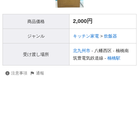
2,000円
商品価格
ジャンル
キッチン家電
>
炊飯器
北九州市
- 八幡西区
- 楠橋南
受け渡し場所
筑豊電気鉄道線 -
楠橋駅
注意事項
通報