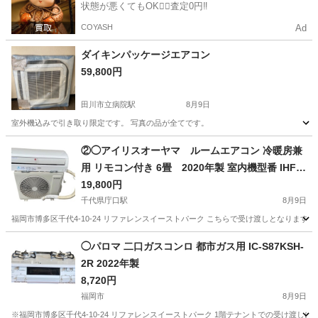
状態が悪くてもOK🙆‍♀️査定0円‼️
COYASH
Ad
ダイキンパッケージエアコン
59,800円
田川市立病院駅
8月9日
室外機込みで引き取り限定です。 写真の品が全てです。
福岡
田川市
田川市立病院駅
季節、空調家電
②◯アイリスオーヤマ ルームエアコン 冷暖房兼
用 リモコン付き 6畳 2020年製 室内機型番 IHF-2
204G 室外機型番 IHR-2204G
19,800円
千代県庁口駅
8月9日
福岡市博多区千代4-10-24 リファレンスイーストパーク こちらで受け渡しとなります。
福岡
福岡市
千代県庁口駅
季節、空調家電
◯パロマ 二口ガスコンロ 都市ガス用 IC-S87KSH-
2R 2022年製
8,720円
福岡市
8月9日
※福岡市博多区千代4-10-24 リファレンスイーストパーク 1階テナントでの受け渡しにな