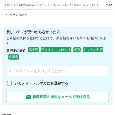
小型冷凍庫 REMACOM（レマコム） RIS-33TB 33L 約2年前に購入しました。 こちら
福岡
北九州市
楠橋駅
キッチン家電
ページTOPへ
欲しいモノが見つからなかった方
ご希望の条件を登録するだけで、新着情報をいち早くお届け出来ま
す。
福岡県
売ります・あげます
家電
キッチン家電
選択中の条件
炊飯器
ジモティーメルマガにも登録する
新着投稿の通知をメールで受け取る