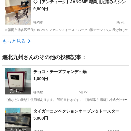
◇【アンティーク】JANOME 職業用足踏みミシン
9,800円
福岡市
8月9日
※福岡市博多区千代4-10-24 リファレンスイーストパーク 1階テナントでの受け渡しに
福岡
福岡市
生活家電
もっと見る
纏北九州
さんのその他の投稿記事：
チョコ・チーズフォンデュ鍋
1,000円
売ります
楠橋駅
5月22日
【傷などの状態】使用感あります。 説明書付きです。 【希望取引場所】株式会社セイエイ(駐
福岡
北九州市
楠橋駅
キッチン家電
チョコ
タイガーコンベクションオーブン＆トースター
5,000円
売ります