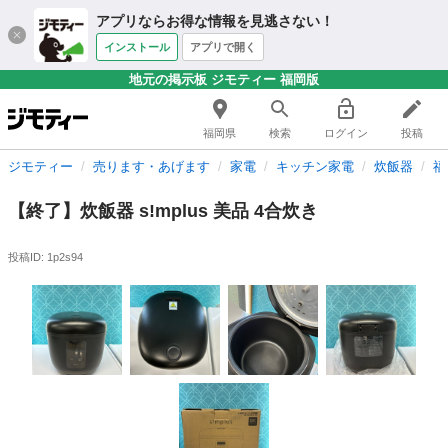
アプリならお得な情報を見逃さない！
インストール
アプリで開く
地元の掲示板 ジモティー 福岡版
福岡県
検索
ログイン
投稿
ジモティー
売ります・あげます
家電
キッチン家電
炊飯器
福
【終了】炊飯器 s!mplus 美品 4合炊き
投稿ID: 1p2s94