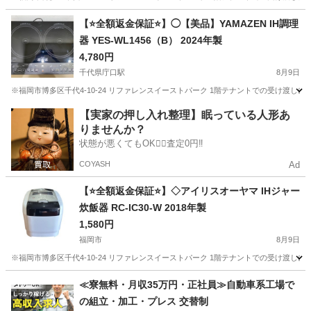
福岡
福岡市
キッチン家電
商品
【⭐️全額返金保証⭐️】◯【美品】YAMAZEN IH調理
器 YES-WL1456（B） 2024年製
4,780円
千代県庁口駅
8月9日
※福岡市博多区千代4-10-24 リファレンスイーストパーク 1階テナントでの受け渡しにな
福岡
福岡市
千代県庁口駅
キッチン家電
商品
【実家の押し入れ整理】眠っている人形あ
りませんか？
状態が悪くてもOK🙆‍♀️査定0円‼️
COYASH
Ad
【⭐️全額返金保証⭐️】◇アイリスオーヤマ IHジャー
炊飯器 RC-IC30-W 2018年製
1,580円
福岡市
8月9日
※福岡市博多区千代4-10-24 リファレンスイーストパーク 1階テナントでの受け渡しに
福岡
福岡市
キッチン家電
商品
≪寮無料・月収35万円・正社員≫自動車系工場で
の組立・加工・プレス 交替制