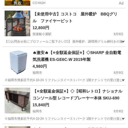
COYASH
Ad
【未使用中古】コストコ 屋外暖炉 BBQグリ
ル ファイヤーピット
12,800円
筑後船小屋駅
8月9日
【◎お問合せ前にプロフィールご覧下さい🙇‍♂️】 屋外暖炉、調理用グリル網付きの逸品
福岡
みやま市
筑後船小屋駅
季節、空調家電
🔥激安🔥【⭐️全額返金保証⭐️】◇SHARP 全自動電
気洗濯機 ES-GE6C-W 2019年製
4,980円
福岡市
8月9日
※福岡市博多区千代4-10-24 リファレンスイーストパーク 1階テナントでの受け渡しにな
福岡
福岡市
生活家電
商品
【⭐️全額返金保証⭐️】◇【昭和レトロ】ナショナル
コンソール型 レコードプレーヤー本体 SKU-690
15,840円
福岡市
8月9日
※福岡市博多区千代4-10-24 リファレンスイーストパーク 1階テナントでの受け渡しに
福岡
福岡市
オーディオ