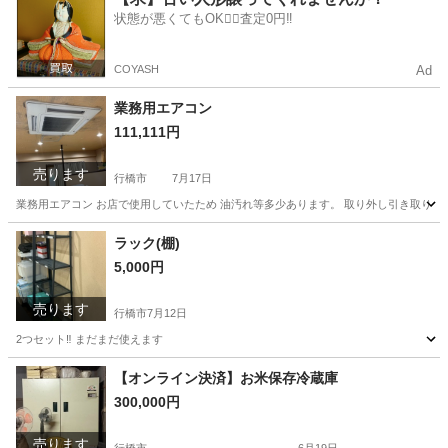
状態が悪くてもOK🙆‍♀️査定0円‼️
COYASH
Ad
業務用エアコン
111,111円
売ります
行橋市
7月17日
業務用エアコン お店で使用していたため 油汚れ等多少あります。 取り外し引き取りがで
福岡
行橋市
季節、空調家電
ラック(棚)
5,000円
売ります
行橋市
7月12日
2つセット‼︎ まだまだ使えます
福岡
行橋市
収納家具
【オンライン決済】お米保存冷蔵庫
300,000円
売ります