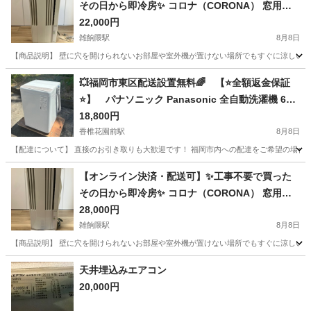
その日から即冷房✨ コロナ（CORONA） 窓用エ
アコン CW-F1618E6 🏠 【内部クリーン機能搭
22,000円
載】4.5〜7畳用！ウィンドウエアコン ウインド
雑餉隈駅
8月8日
ウエアコン リモコン注文中
【商品説明】 壁に穴を開けられないお部屋や室外機が置けない場所でもすぐに涼しい快
福岡
大野城市
雑餉隈駅
季節、空調家電
冷房
💥福岡市東区配送設置無料🌈 【⭐️全額返金保証
⭐️】 パナソニック Panasonic 全自動洗濯機 6kg
ニュアンスベージュ NA-F60B15
18,800円
香椎花園前駅
8月8日
【配達について】 直接のお引き取りも大歓迎です！ 福岡市内への配達をご希望の場合は
福岡
福岡市
香椎花園前駅
生活家電
Panasonic
【オンライン決済・配送可】✨工事不要で買った
その日から即冷房✨ コロナ（CORONA） 窓用エ
アコン CW-1621 🏠 【内部クリーン機能搭載】4.
28,000円
5〜7畳用！リモコン、説明書付き ウィンドウエ
雑餉隈駅
8月8日
アコン ウインドウエアコン
【商品説明】 壁に穴を開けられないお部屋や室外機が置けない場所でもすぐに涼しい快
福岡
大野城市
雑餉隈駅
季節、空調家電
冷房
天井埋込みエアコン
20,000円