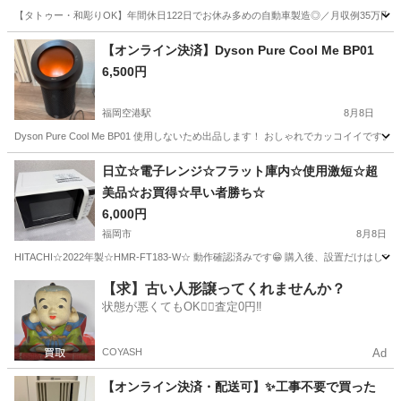
【タトゥー・和彫りOK】年間休日122日でお休み多めの自動車製造◎／月収例35万円
大分
中津市
今津駅
その他
【オンライン決済】Dyson Pure Cool Me BP01
6,500円
福岡空港駅
8月8日
Dyson Pure Cool Me BP01 使用しないため出品します！ おしゃれでカッコ
福岡
糟屋郡
福岡空港駅
季節、空調家電
日立☆電子レンジ☆フラット庫内☆使用激短☆超
美品☆お買得☆早い者勝ち☆
6,000円
福岡市
8月8日
HITACHI☆2022年製☆HMR-FT183-W☆ 動作確認済みです😁 購入後、設置
福岡
福岡市
キッチン家電
【求】古い人形譲ってくれませんか？
状態が悪くてもOK🙆‍♀️査定0円‼️
COYASH
Ad
【オンライン決済・配送可】✨工事不要で買った