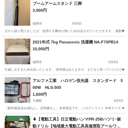
ブームアームスタンド 三脚
3,000円
福岡市
8月8日
父から譲り受けましたが、使用する機会が無いため出品させていただきます。 撮影用スタン
福岡
福岡市
カメラ
2021年式 7kg Panasonic 洗濯機 NA-F70PB14
10,000円
福岡市
8月8日
引越しをするため出品いたします。 使用感はありますが、まだまだ使っていただけるお品
福岡
福岡市
生活家電
アルファ工業 ハロゲン投光器 スタンダード 5
00W HLS-500
1,600円
大橋駅
8月8日
（動作確認済み)箱なし。説明書なし。未使用品です。 ハロゲンライト 本体サイズ 幅2
福岡
福岡市
大橋駅
生活家電
🌲【電動工具】日立電動ハンマPR-25Bハツリ･振
動ドリル【地域最大電動工具高価買取アールワン