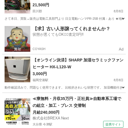
田川】
21,500円
田川郡
8月8日
さて本日、買取→販売は電動工具部門より 日立電動ハンマPR-25B 付属：あり ★地
福岡
田川郡
その他
買取
【求】古い人形譲ってくれませんか？
状態が悪くてもOK🙆‍♀️査定0円‼️
COYASH
Ad
【オンライン決済】SHARP 加湿セラミックファン
ヒーター HX-L120-W
3,000円
福岡空港駅
8月8日
動作確認済みで、問題なく使用できます。 比較的きれいな状態です。 加湿機能付きな
福岡
糟屋郡
福岡空港駅
季節、空調家電
≪寮無料・月収35万円・正社員≫自動車系工場で
の組立・加工・プレス 交替制
月給240,000円
株式会社BREXA Next
大分県 今津駅
提携サイト