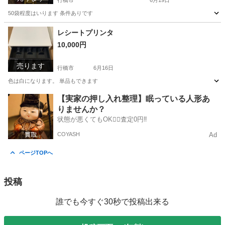
行橋市
6月19日
50袋程度はいります 条件ありです
福岡
行橋市
その他
お米
レシートプリンタ
10,000円
売ります
行橋市
6月16日
色は白になります。 単品もできます
福岡
行橋市
その他
プリンタ
【実家の押し入れ整理】眠っている人形あ
りませんか？
状態が悪くてもOK🙆‍♀️査定0円‼️
COYASH
Ad
ページTOPへ
投稿
誰でも今すぐ30秒で投稿出来る