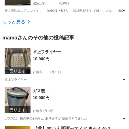
波多江駅
8月8日
天井埋込みエアコンです。 ・DAIKIN ・5.6㌔ ・2018年製 外してほしい方は、＋5
福岡
糸島市
波多江駅
季節、空調家電
もっと見る
mama
さんのその他の投稿記事：
卓上フライヤー
10,000円
売ります
行橋市
7月31日
卓上フライヤー
福岡
行橋市
その他
ガス窯
10,000円
売ります
行橋市
7月19日
ガス窯1升 鎌の中の剥がれがありますが 使用できてました
福岡
行橋市
キッチン家電
【求】古い人形譲ってくれませんか？