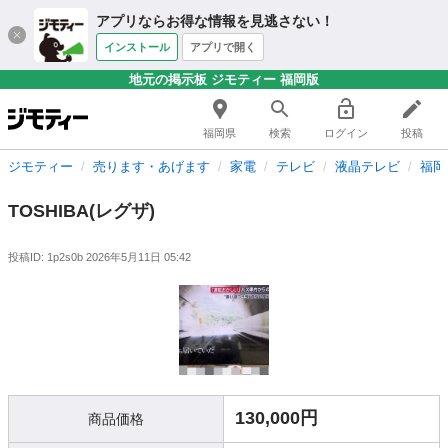
アプリならお得な情報を見逃さない！
インストール
アプリで開く
地元の掲示板 ジモティー 福岡版
福岡県
検索
ログイン
投稿
ジモティー
売ります・あげます
家電
テレビ
液晶テレビ
福岡
TOSHIBA(レグザ)
投稿ID: 1p2s0b
2026年5月11日 05:42
130,000円
商品価格