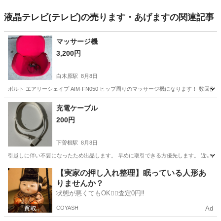
液晶テレビ(テレビ)の売ります・あげますの関連記事
マッサージ機
3,200円
白木原駅
8月8日
ポルト エアリーシェイプ AIM-FN050 ヒップ周りのマッサージ機になります！ 数
福岡
大野城市
白木原駅
美容家電
エアリーシェイプ
充電ケーブル
200円
下曽根駅
8月8日
引越しに伴い不要になったため出品します。 早めに取引できる方優先します。 近い方
福岡
北九州市
下曽根駅
生活家電
ケーブル
【実家の押し入れ整理】眠っている人形あ
りませんか？
状態が悪くてもOK🙆‍♀️査定0円‼️
COYASH
Ad