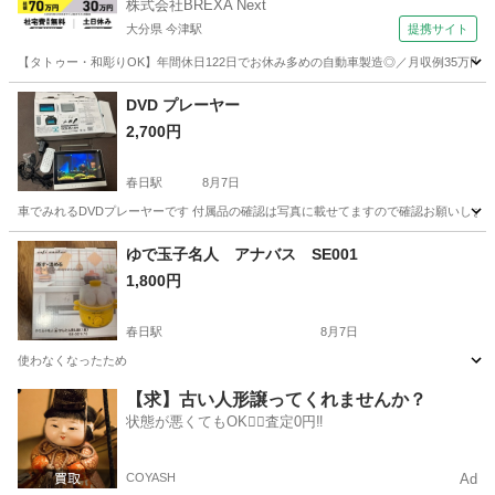
株式会社BREXA Next
大分県 今津駅
提携サイト
【タトゥー・和彫りOK】年間休日122日でお休み多めの自動車製造◎／月収例35万円
大分
中津市
今津駅
その他
DVD プレーヤー
2,700円
春日駅
8月7日
車でみれるDVDプレーヤーです 付属品の確認は写真に載せてますので確認お願いしま
福岡
福岡市
春日駅
テレビ
DVD
ゆで玉子名人 アナバス SE001
1,800円
春日駅
8月7日
使わなくなったため
福岡
福岡市
春日駅
生活家電
【求】古い人形譲ってくれませんか？
状態が悪くてもOK🙆‍♀️査定0円‼️
COYASH
Ad