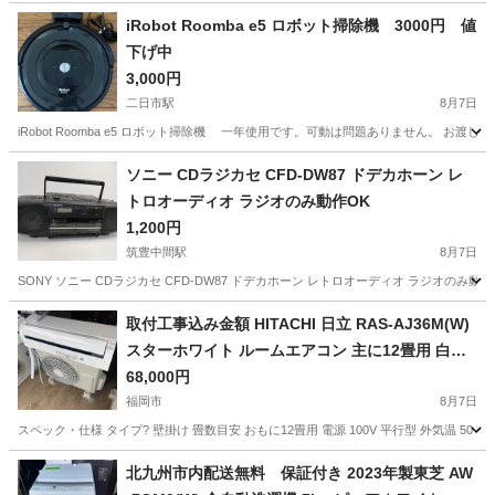
iRobot Roomba e5 ロボット掃除機 3000円 値
下げ中
3,000円
二日市駅
8月7日
iRobot Roomba e5 ロボット掃除機 一年使用です。可動は問題ありません。
福岡
筑紫野市
二日市駅
生活家電
ロボット掃除機
ソニー CDラジカセ CFD-DW87 ドデカホーン レ
トロオーディオ ラジオのみ動作OK
1,200円
筑豊中間駅
8月7日
SONY ソニー CDラジカセ CFD-DW87 ドデカホーン レトロオーディオ ラジオのみ動
福岡
中間市
筑豊中間駅
オーディオ
ドデカホーン
取付工事込み金額 HITACHI 日立 RAS-AJ36M(W)
スターホワイト ルームエアコン 主に12畳用 白く
まくん AJシリーズ 2022年
68,000円
福岡市
8月7日
スペック・仕様 タイプ? 壁掛け 畳数目安 おもに12畳用 電源 100V 平行型 外気温 50 ℃対応
福岡
福岡市
季節、空調家電
北九州市内配送無料 保証付き 2023年製東芝 AW