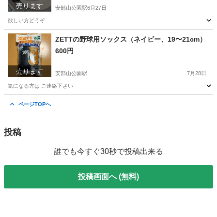
売ります
安部山公園駅
6月27日
欲しい方どうぞ
福岡
北九州市
安部山公園駅
その他
ヘルメット
ZETTの野球用ソックス（ネイビー、19〜21cm）
600円
売ります
安部山公園駅
7月28日
気になる方は ご連絡下さい
福岡
北九州市
安部山公園駅
野球
ZETT
ページTOPへ
投稿
誰でも今すぐ30秒で投稿出来る
投稿画面へ (無料)