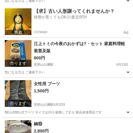
気になる方は ご連絡下さい
福岡
北九州市
安部山公園駅
小物
EDWIN
【求】古い人形譲ってくれませんか？
状態が悪くてもOK🙆‍♀️査定0円‼️
COYASH
Ad
江上トミの今夜のおかずは?・セット 家庭料理軽
装普及版
800円
売ります
安部山公園駅
6月13日
気になる方は ご連絡下さい
福岡
北九州市
安部山公園駅
その他
セット
女性用 ブーツ
1,500円
売ります
安部山公園駅
6月22日
BELLEBELLEブーツ サイズは24.5 箱無しですが 新品未使用品です
福岡
北九州市
安部山公園駅
靴
鍋⑩
2,800円