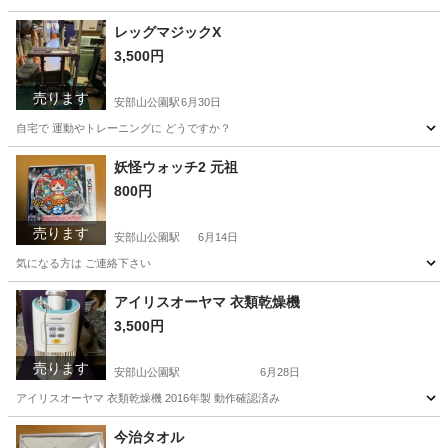
福岡
北九州市
安部山公園駅
オーディオ
Cube
レッグマジックX
3,500円
売ります
安部山公園駅
6月30日
自宅で 運動やトレーニングに どうですか？
福岡
北九州市
安部山公園駅
フィットネス、トレーニング
妖怪ウォッチ2 元祖
800円
レッグマジック
売ります
安部山公園駅
6月14日
気になる方は ご連絡下さい
福岡
北九州市
安部山公園駅
ポータブルゲーム
アイリスオーヤマ 衣類乾燥機
3,500円
妖怪ウォッチ2
売ります
安部山公園駅
6月28日
アイリスオーヤマ 衣類乾燥機 2016年製 動作確認済み
福岡
北九州市
安部山公園駅
生活家電
アイリスオーヤマ
今治タオル