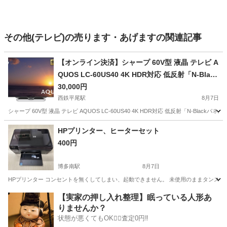
その他(テレビ)の売ります・あげますの関連記事
【オンライン決済】シャープ 60V型 液晶 テレビ A
QUOS LC-60US40 4K HDR対応 低反射「N-Black
パネル」
30,000円
西鉄平尾駅
8月7日
シャープ 60V型 液晶 テレビ AQUOS LC-60US40 4K HDR対応 低反射「N-Black
福岡
福岡市
西鉄平尾駅
テレビ
HPプリンター、ヒーターセット
400円
博多南駅
8月7日
HPプリンター コンセントを無くしてしまい、起動できません。 未使用のままタンスに
福岡
那珂川市
博多南駅
その他
【実家の押し入れ整理】眠っている人形あ
りませんか？
状態が悪くてもOK🙆‍♀️査定0円‼️