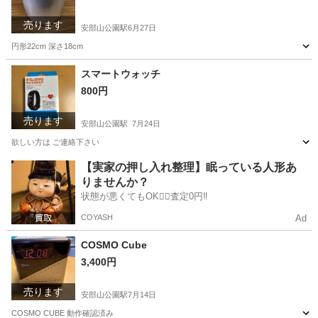
売ります
安部山公園駅
6月27日
円形22cm 深さ18cm
福岡
北九州市
安部山公園駅
調理器具
円形
スマートウォッチ
800円
売ります
安部山公園駅
7月24日
欲しい方は ご連絡下さい
福岡
北九州市
安部山公園駅
その他
スマートウォッチ
【実家の押し入れ整理】眠っている人形あ
りませんか？
状態が悪くてもOK🙆‍♀️査定0円‼️
COYASH
Ad
COSMO Cube
3,400円
売ります
安部山公園駅
7月14日
COSMO CUBE 動作確認済み