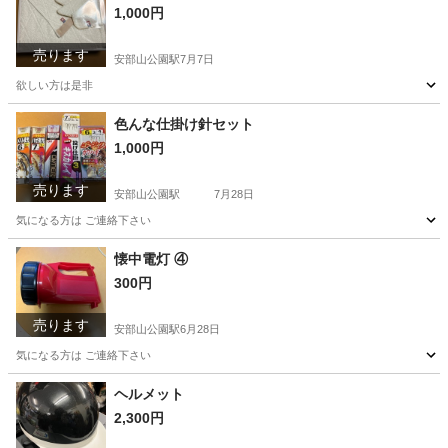
1,000円
売ります
安部山公園駅
7月7日
欲しい方は是非
福岡
北九州市
安部山公園駅
その他
色んな仕掛け針セット
1,000円
売ります
安部山公園駅
7月28日
気になる方は ご連絡下さい
福岡
北九州市
安部山公園駅
その他
セット
懐中電灯 ④
300円
売ります
安部山公園駅
6月28日
気になる方は ご連絡下さい
福岡
北九州市
安部山公園駅
防災、セキュリティ
懐中電灯
ヘルメット
2,300円