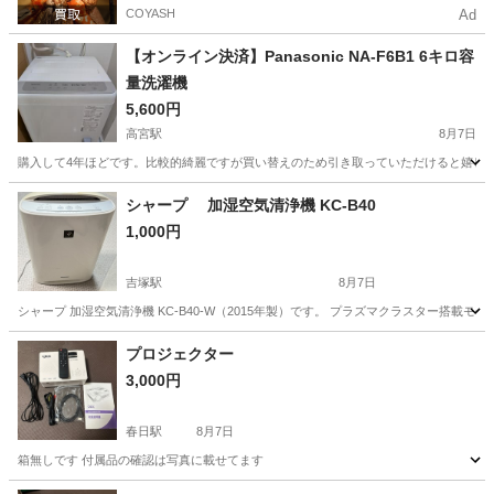
COYASH
Ad
【オンライン決済】Panasonic NA-F6B1 6キロ容
量洗濯機
5,600円
高宮駅
8月7日
購入して4年ほどです。比較的綺麗ですが買い替えのため引き取っていただけると嬉しい
福岡
福岡市
高宮駅
生活家電
Panasonic
シャープ 加湿空気清浄機 KC-B40
1,000円
吉塚駅
8月7日
シャープ 加湿空気清浄機 KC-B40-W（2015年製）です。 プラズマクラスター搭
福岡
福岡市
吉塚駅
季節、空調家電
プロジェクター
3,000円
春日駅
8月7日
箱無しです 付属品の確認は写真に載せてます