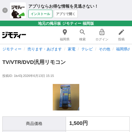
アプリならお得な情報を見逃さない！
インストール
アプリで開く
地元の掲示板 ジモティー 福岡版
福岡県
検索
ログイン
投稿
ジモティー
売ります・あげます
家電
テレビ
その他
福岡県の
TV/VTR/DVD汎用リモコン
投稿ID: 1ls43j
2026年6月13日 15:15
1,500円
商品価格