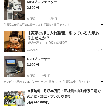
福岡
福岡市
春日駅
プロジェクター、ホームシアター
Miniプロジェクター
2,500円
プロジェクター
春日駅
8月7日
付属品の確認は写真に載せてます 問題なく使用できます
福岡
福岡市
春日駅
映像プレーヤー、レコーダー
Mini
【実家の押し入れ整理】眠っている人形あ
りませんか？
状態が悪くてもOK🙆‍♀️査定0円‼️
COYASH
Ad
DVDプレーヤー
3,000円
春日駅
8月7日
テレビでも見れるDVDプレーヤーです 箱無しです 付属品は全て揃ってます
福岡
福岡市
春日駅
映像プレーヤー、レコーダー
≪寮無料・月収35万円・正社員≫自動車系工場で
の組立・加工・プレス 交替制
月給240,000円