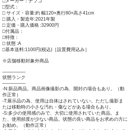
□メーカー：ナフコ

□型式：

□ サイズ・容量:約 幅120×奥行80×高さ41cm

□ 購入・製造年:2021年製

□ 定価・購入価格 :32900円

□付属品：

□特徴：

□ 状態 :A

□基本送料:1100円(税込)［設置費用込み］

※店舗移動対象外商品

―――――

状態ランク

―――――

-N:新品商品。商品画像撮影の為、開封の場合もあり。（動
作正常）

-T:展示品の為、使用は自体はされていない。ただし撮影ま
たは移動時の小さな汚れ・傷などがある場合もあり。

-S:多少の使用感のみで、大切に使用されていた商品。ま
た、使用頻度が少ない商品。状態の良い商品をお求めの方に
お勧め。（動作正常）
