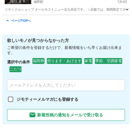
売ります
金、クレジット、スマホ決済対応※
城野駅
7月4日
リサイクルショップ オールモストニュー北九州店です。 ✨️店舗では、期間限定でネット
福岡
北九州市
城野駅
キッチン家電
商品
ページTOPへ
欲しいモノが見つからなかった方
ご希望の条件を登録するだけで、新着情報をいち早くお届け出来ま
す。
福岡県
売ります・あげます
家電
季節、空調家電
選択中の条件
こたつ
ジモティーメルマガにも登録する
新着投稿の通知をメールで受け取る