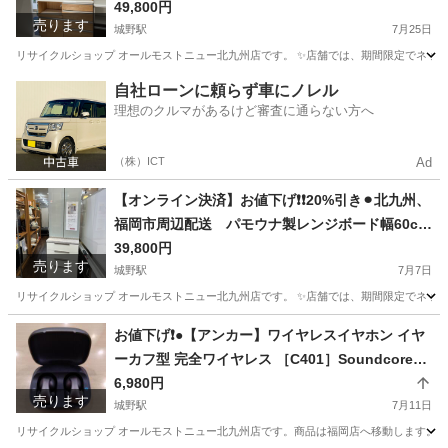
現金、クレジット、スマホ決済対応※
49,800円
売ります
城野駅
7月25日
リサイクルショップ オールモストニュー北九州店です。 ✨️店舗では、期間限定でネット
福岡
北九州市
城野駅
収納家具
商品
自社ローンに頼らず車にノレル
理想のクルマがあるけど審査に通らない方へ
（株）ICT
Ad
【オンライン決済】お値下げ❗️❗️20%引き⚫︎北九州、
福岡市周辺配送 パモウナ製レンジボード幅60cm
💳自社配送時🌟代引き可💳※現金、クレジット、
39,800円
売ります
城野駅
スマホ決済対応※ 【配達は要決済前問い合わせ】
7月7日
リサイクルショップ オールモストニュー北九州店です。 ✨️店舗では、期間限定でネット
福岡
北九州市
城野駅
収納家具
商品
お値下げ❗️●【アンカー】ワイヤレスイヤホン イヤ
ーカフ型 完全ワイヤレス ［C401］Soundcore
【３ヶ月保証】北九州、福岡市限定
6,980円
売ります
城野駅
7月11日
リサイクルショップ オールモストニュー北九州店です。商品は福岡店へ移動します。 ✨