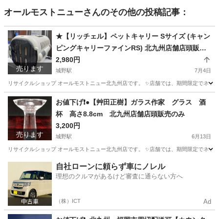
オールモストニュー
さんのその他の投稿記事：
★【リッチェル】ペットキャリー Sサイズ (キャン
ピングキャリーファインRS) 北九州店舗店頭販売
のみ
2,980円
売ります
城野駅
7月4日
リサイクルショップ オールモストニュー北九州店です。 ✨️店舗では、期間限定でネット
福岡
北九州市
城野駅
その他
商品
お値下げ❗️●【艸田正樹】ガラス作家 グラス 酒
杯 高さ8.8cm 北九州店舗店頭販売のみ
3,200円
売ります
城野駅
6月13日
リサイクルショップ オールモストニュー北九州店です。 ✨️店舗では、期間限定でネット
福岡
北九州市
城野駅
食器
商品
自社ローンに頼らず車にノレル
理想のクルマがあるけど審査に通らない方へ
（株）ICT
Ad