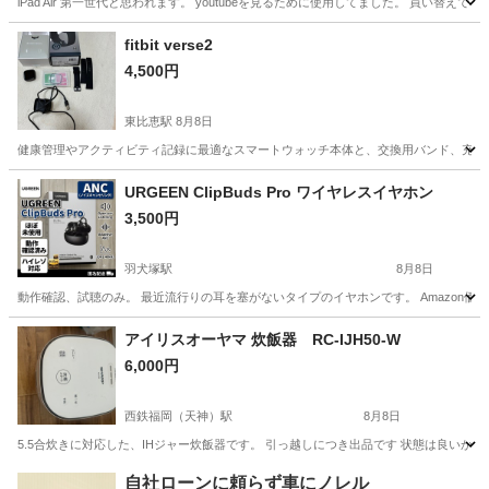
iPad Air 第一世代と思われます。 youtubeを見るために使用してました。 買い
福岡
筑紫野市
筑前山家駅
電話、ＦＡＸ
fitbit verse2
4,500円
東比恵駅
8月8日
健康管理やアクティビティ記録に最適なスマートウォッチ本体と、交換用バンド、充電ケーブルのセットです
福岡
福岡市
東比恵駅
生活家電
URGEEN ClipBuds Pro ワイヤレスイヤホン
3,500円
羽犬塚駅
8月8日
動作確認、試聴のみ。 最近流行りの耳を塞がないタイプのイヤホンです。 Amazon価
福岡
筑後市
羽犬塚駅
オーディオ
イヤホン
アイリスオーヤマ 炊飯器 RC-IJH50-W
6,000円
西鉄福岡（天神）駅
8月8日
5.5合炊きに対応した、IHジャー炊飯器です。 引っ越しにつき出品です 状態は良いかと思います - メーカ
福岡
福岡市
西鉄福岡（天神）駅
キッチン家電
自社ローンに頼らず車にノレル