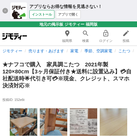
アプリならお得な情報を見逃さない！
インストール
アプリで開く
地元の掲示板 ジモティー 福岡版
福岡県
検索
ログイン
投稿
ジモティー
売ります・あげます
家電
季節、空調家電
こたつ
★ナフコで購入 家具調こたつ 2021年製
120×80cm【3ヶ月保証付き★送料に設置込み】💳自
社配送時🌟代引き可💳※現金、クレジット、スマホ
決済対応※
投稿ID: 152e6t