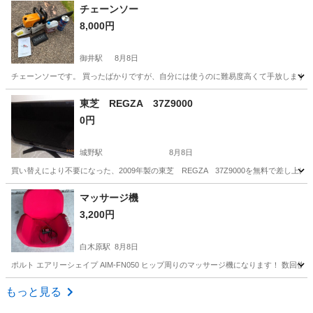
福岡
北九州市
城野駅
テレビ
SHARP
チェーンソー
8,000円
御井駅
8月8日
チェーンソーです。 買ったばかりですが、自分には使うのに難易度高くて手放します。 
福岡
久留米市
御井駅
生活家電
東芝 REGZA 37Z9000
0円
城野駅
8月8日
買い替えにより不要になった、2009年製の東芝 REGZA 37Z9000を無料で差し上げます
福岡
北九州市
城野駅
テレビ
マッサージ機
3,200円
白木原駅
8月8日
ポルト エアリーシェイプ AIM-FN050 ヒップ周りのマッサージ機になります！ 数
福岡
大野城市
白木原駅
美容家電
エアリーシェイプ
もっと見る