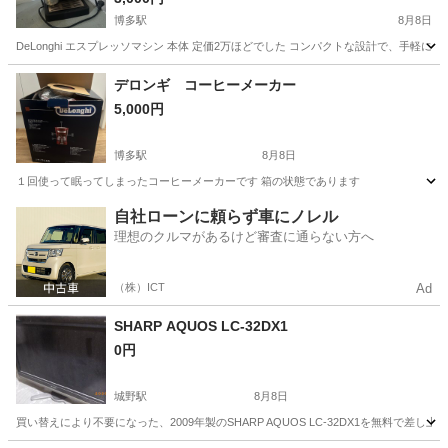
博多駅
8月8日
DeLonghi エスプレッソマシン 本体 定価2万ほどでした コンパクトな設計で、手軽にエスプ
福岡
福岡市
博多駅
キッチン家電
デロンギ コーヒーメーカー
5,000円
博多駅
8月8日
１回使って眠ってしまったコーヒーメーカーです 箱の状態であります
福岡
福岡市
博多駅
キッチン家電
デロンギ
自社ローンに頼らず車にノレル
理想のクルマがあるけど審査に通らない方へ
（株）ICT
Ad
SHARP AQUOS LC-32DX1
0円
城野駅
8月8日
買い替えにより不要になった、2009年製のSHARP AQUOS LC-32DX1を無料で差し