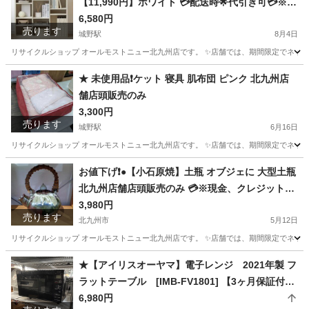
【11,990円】ホワイト 💳配送時🌟代引き可💳※現
金、クレジット、スマホ決済対応※
6,580円
売ります
城野駅
8月4日
リサイクルショップ オールモストニュー北九州店です。 ✨️店舗では、期間限定でネット
福岡
北九州市
城野駅
収納家具
商品
★ 未使用品❗️ケット 寝具 肌布団 ピンク 北九州店
舗店頭販売のみ
3,300円
売ります
城野駅
6月16日
リサイクルショップ オールモストニュー北九州店です。 ✨️店舗では、期間限定でネット
福岡
北九州市
城野駅
寝具
商品
お値下げ❗️●【小石原焼】土瓶 オブジェに 大型土瓶
北九州店舗店頭販売のみ 💳※現金、クレジット、
スマホ決済対応※
3,980円
売ります
北九州市
5月12日
リサイクルショップ オールモストニュー北九州店です。 ✨️店舗では、期間限定でネット
福岡
北九州市
インテリア雑貨/小物
商品
★【アイリスオーヤマ】電子レンジ 2021年製 フ
ラットテーブル [IMB-FV1801] 【3ヶ月保証付き
★送料に設置込み】💳自社配送代引き可💳※現
6,980円