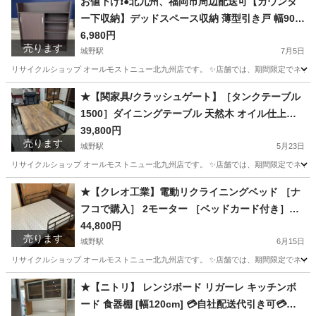
お値下げ❗️●北九州、福岡市周辺配送可【カウンタ
ー下収納】デッドスペース収納 薄型引き戸 幅90c
m 【配達に設置込み】💳自社配送時🌟代引き可💳
6,980円
売ります
※現金、クレジット、スマホ決済対応※ 【配達は
城野駅
7月5日
要決済前問い合わせ】
リサイクルショップ オールモストニュー北九州店です。 ✨️店舗では、期間限定でネット
福岡
北九州市
城野駅
収納家具
商品
★【関家具/クラッシュゲート】［タンクテーブル
1500］ダイニングテーブル 天然木 オイル仕上げ
【99,000円で購入】【配達に設置込み】💳配送時
39,800円
売ります
🌟代引き可💳※現金、クレジット、スマホ決済対
城野駅
5月23日
応※
リサイクルショップ オールモストニュー北九州店です。 ✨️店舗では、期間限定でネット
福岡
北九州市
城野駅
テーブル
商品
★【クレオ工業】電動リクライニングベッド ［ナ
フコで購入］ 2モーター ［ベッドカード付き］
［AP2-221M-H］【3ヶ月保証】💳配送時🌟代引き
44,800円
売ります
可💳※現金、クレジット、スマホ決済対応※
城野駅
6月15日
リサイクルショップ オールモストニュー北九州店です。 ✨️店舗では、期間限定でネット
福岡
北九州市
城野駅
ベッド
商品
★【ニトリ】 レンジボード リガーレ キッチンボ
ード 食器棚 [幅120cm] 💳自社配送代引き可💳※