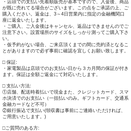
・店頭での支払い先着順販売が基本ですので、入金後、商品
が既に売れてる場合がございます。この点をご承諾の上、ご
購入ください。返金は、3～4日営業内に指定の金融機関口
座に返金いたします。

・ご購入、ご入金後はキャンセル、返品はできませんのでご
注意下さい。設置場所のサイズをしっかり測ってご購入下さ
い。

・仮予約がない場合、ご来店頂くまでの間に売約済となるこ
とがありますので必ず事前に確認を宜しくお願い致します。

□ 保証:

・家電製品は店頭でのお支払い日から３カ月間の保証が付き
ます。保証は全額ご返金にて対応いたします。

□ 支払い方法:

①店舗、配送時着払いで現金また、クレジットカード、スマ
ホ決済でのお支払い（一括払いのみ。ギフトカード、交通系
金融カードなど不可）

②銀行振込で支払い(領収書は事前にご連絡いただければ、
ご用意いたします。)

□ご質問のある方:
