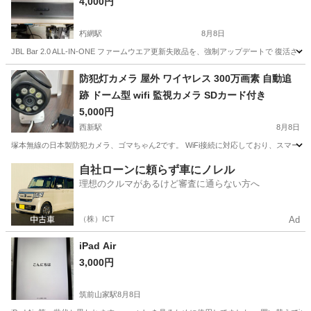
4,000円
朽網駅
8月8日
JBL Bar 2.0 ALL-IN-ONE ファームウエア更新失敗品を、強制アップデートで
福岡
北九州市
朽網駅
テレビ
JBL
防犯灯カメラ 屋外 ワイヤレス 300万画素 自動追
跡 ドーム型 wifi 監視カメラ SDカード付き
5,000円
西新駅
8月8日
塚本無線の日本製防犯カメラ、ゴマちゃん2です。 WiFi接続に対応しており、スマー
福岡
福岡市
西新駅
カメラ
防犯灯
自社ローンに頼らず車にノレル
理想のクルマがあるけど審査に通らない方へ
（株）ICT
Ad
iPad Air
3,000円
筑前山家駅
8月8日