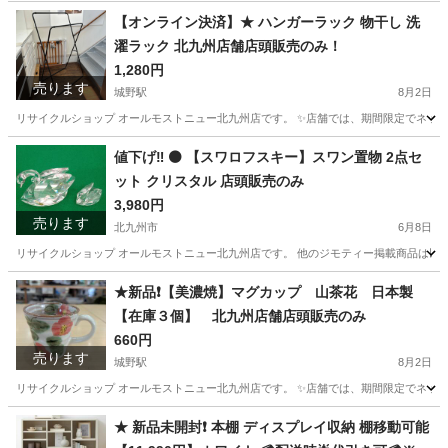
福岡
北九州市
城野駅
オーディオ
商品
【オンライン決済】★ ハンガーラック 物干し 洗
濯ラック 北九州店舗店頭販売のみ！
1,280円
売ります
城野駅
8月2日
リサイクルショップ オールモストニュー北九州店です。 ✨️店舗では、期間限定でネット
福岡
北九州市
城野駅
洗濯用品
商品
値下げ‼️ ⚫️ 【スワロフスキー】スワン置物 2点セ
ット クリスタル 店頭販売のみ
3,980円
売ります
北九州市
6月8日
リサイクルショップ オールモストニュー北九州店です。 他のジモティー掲載商品は以下サイトからご覧下さい。 (ス
福岡
北九州市
その他
仮予約
★新品❗️【美濃焼】マグカップ 山茶花 日本製
【在庫３個】 北九州店舗店頭販売のみ
660円
売ります
城野駅
8月2日
リサイクルショップ オールモストニュー北九州店です。 ✨️店舗では、期間限定でネット
福岡
北九州市
城野駅
食器
商品
★ 新品未開封❗️ 本棚 ディスプレイ収納 棚移動可能