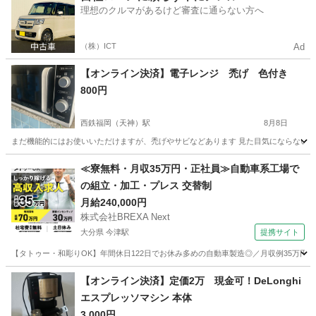
理想のクルマがあるけど審査に通らない方へ
（株）ICT
Ad
【オンライン決済】電子レンジ 禿げ 色付き
800円
西鉄福岡（天神）駅
8月8日
まだ機能的にはお使いいただけますが、禿げやサビなどあります 見た目気にならない
福岡
福岡市
西鉄福岡（天神）駅
キッチン家電
見た目
≪寮無料・月収35万円・正社員≫自動車系工場で
の組立・加工・プレス 交替制
月給240,000円
株式会社BREXA Next
大分県 今津駅
提携サイト
【タトゥー・和彫りOK】年間休日122日でお休み多めの自動車製造◎／月収例35万円
大分
中津市
今津駅
その他
【オンライン決済】定価2万 現金可！DeLonghi
エスプレッソマシン 本体
3,000円