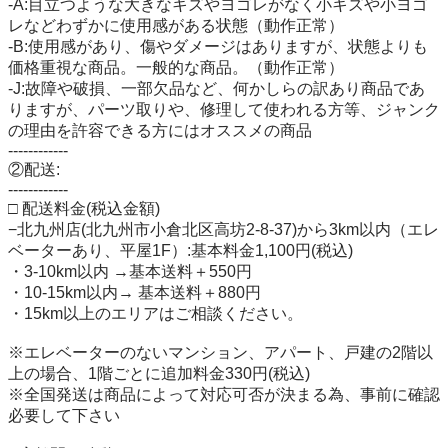
-A:目立つような大きなキズやヨゴレがなく小キズや小ヨゴ
レなどわずかに使用感がある状態（動作正常）

-B:使用感があり、傷やダメージはありますが、状態よりも
価格重視な商品。一般的な商品。（動作正常）

-J:故障や破損、一部欠品など、何かしらの訳あり商品であ
りますが、パーツ取りや、修理して使われる方等、ジャンク
の理由を許容できる方にはオススメの商品

------------

②配送:

------------

□ 配送料金(税込金額)

−北九州店(北九州市小倉北区高坊2-8-37)から3km以内（エレ
ベーターあり、平屋1F）:基本料金1,100円(税込)

・3-10km以内 →基本送料＋550円

・10-15km以内→ 基本送料＋880円

・15km以上のエリアはご相談ください。

※エレベーターのないマンション、アパート、戸建の2階以
上の場合、1階ごとに追加料金330円(税込)

※全国発送は商品によって対応可否が決まる為、事前に確認
必要して下さい
