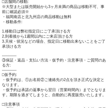
□店舗間の移動:

※大型または販売開始から3ヶ月未満の商品は移動不可、事
前に確認必須※

・福岡南店と北九州店の商品移動は無料

・移動条件:

1.移動日は弊社指定日にご了承頂ける方

2.到着後から1週間以内にご来店頂ける方

3.天候・状況などの場合、指定日に移動出来ないことをご了
承頂ける方

------------

③保証・返品・支払い方法・仮予約・注意事項・ご質問のあ
る方:

------------

□仮予約:

・仮予約は、①お名前②ご連絡先の2点を頂き正式な決定と
なります。

・仮予約は承諾の返事から翌日（営業時間内）までとなりま
す。期限を過ぎてしまうと、自動的に再度販売いたします。

□注意事項
