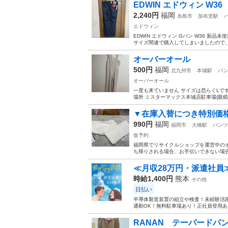
EDWIN エドウィン W36
2,240円
福岡
糸島市
加布里駅
エドウィン
EDWIN エドウィン Gパン W36 新品
サイズ間違で購入してしまいましたので、
オーバーオール
500円
福岡
北九州市
本城駅
パン
オーバーオール
一度も来ていません サイズは恐らくLです 
場所 ミスターマックス本城店駐車場(眼鏡
▼在庫入替につき特別価格▼
990円
福岡
福岡市
大橋駅
パンツ
仮予約
福岡県でリサイクルショップを運営中のオ
ち帰りされる場合、お手伝いできない場合
≪月収28万円・派遣社員
時給1,400円
熊本
その他
日払い
半導体製造装置の組立や検査！未経験活躍
通勤OK！無料駐車場あり！正社員登用あり
RANAN テーパードパ