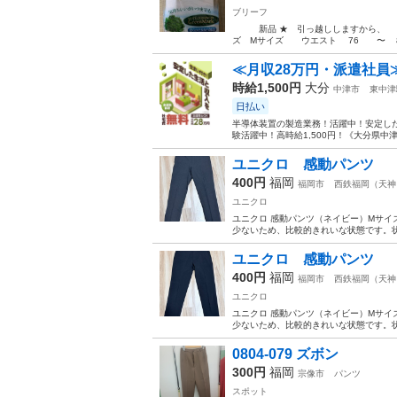
ブリーフ
新品 ★ 引っ越ししますから、 ８月
ズ Mサイズ ウエスト 76 〜 ８４
≪月収28万円・派遣社員
時給1,500円
大分
中津市
東中津
日払い
半導体装置の製造業務！活躍中！安定した
験活躍中！高時給1,500円！《大分県中
ユニクロ 感動パンツ
400円
福岡
福岡市
西鉄福岡（天神
ユニクロ
ユニクロ 感動パンツ（ネイビー）Mサイ
少ないため、比較的きれいな状態です。状態
ユニクロ 感動パンツ
400円
福岡
福岡市
西鉄福岡（天神
ユニクロ
ユニクロ 感動パンツ（ネイビー）Mサイ
少ないため、比較的きれいな状態です。状態
0804-079 ズボン
300円
福岡
宗像市
パンツ
スポット