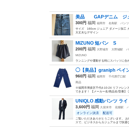
美品 GAPデニム ジュ
300円
福岡
福岡市
名島駅
パンツ
サイズ 160cm ジュニア ダメージ加
大丈夫なデザイン
MIZUNO 短パン S
200円
福岡
大野城市
大野城駅
パ
MIZUNO
ランニングや運動する時にスパッツに合
◯【美品】graniph 
960円
福岡
福岡市
千代県庁口駅
商品
※福岡市博多区千代4-10-24 リファ
できます！ 【メーカー名/商品名/型番】 ◯【
UNIQLO 感動パンツ ライ
3,600円
福岡
久留米市
花畑駅
オンライン決済
配送可
ご覧いただきありがとうございます。 お
スで、ビジネスからカジュアルまで快適な着用感。