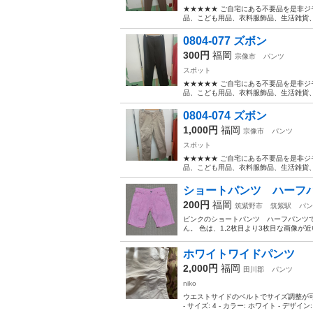
★★★★★ ご自宅にある不要品を是非ジ
品、こども用品、衣料服飾品、生活雑貨、家
0804-077 ズボン
300円
福岡
宗像市
パンツ
スポット
★★★★★ ご自宅にある不要品を是非ジ
品、こども用品、衣料服飾品、生活雑貨、家
0804-074 ズボン
1,000円
福岡
宗像市
パンツ
スポット
★★★★★ ご自宅にある不要品を是非ジ
品、こども用品、衣料服飾品、生活雑貨、家
ショートパンツ ハーフパ
200円
福岡
筑紫野市
筑紫駅
パン
ピンクのショートパンツ ハーフパンツで
ん。 色は、1,2枚目より3枚目な画像が
ホワイトワイドパンツ
2,000円
福岡
田川郡
パンツ
niko
ウエストサイドのベルトでサイズ調整が可能な、
- サイズ: 4 - カラー: ホワイト - デザイ