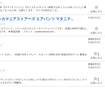
ツ
年前 【カラー】ベージュ 【サイズ】LLサイズ（体感では3Lくらいのゆったりした着
なくなったため、お譲りします。 サイズが合わなくな...
お気に入り
作成8月5日
マニアストアーズ エアパンツ マタニテ...
パンツ
エアパンツ」シリーズのマタニティテーパードパンツです。 定価3,990円で購入し
 商品詳細 ・ブランド：ezakkamania stor...
お気に入り
更新8月5日
作成8月5日
ツ
1
グレー ズボン 38(M) \500 2 グレー スカート 38(M) \500 表地100%ウール 裏地ポ
お気に入り
更新8月5日
作成8月5日
パンツ
1
 ブラック 27インチ(ウェスト) 34レングス(長さ) 97%コットン 3%ポリウレタン スペ
りますのでご理解頂...
お気に入り