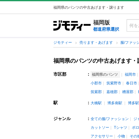
福岡県のパンツの中古あげます・譲ります
福岡版
都道府県選択
ジモティー
売ります・あげます
服/ファッ
福岡県のパンツの中古あげます・
市区郡
：
福岡県のパンツ
福岡市
小郡市
筑紫野市
春日市
筑紫郡
嘉穂郡
糟屋郡
駅
：
大橋駅
博多南駅
博多駅
ジャンル
：
全ての服/ファッション
ジ
カットソー
Tシャツ
ポ
アクセサリー
小物
その