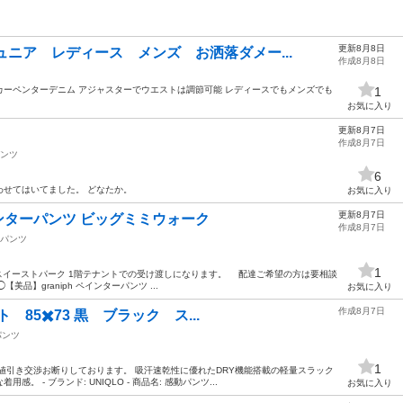
更新8月8日
ニア レディース メンズ お洒落ダメー...
作成8月8日
工 カーペンターデニム アジャスターでウエストは調節可能 レディースでもメンズでも
1
お気に入り
更新8月7日
作成8月7日
ンツ
6
わせてはいてました。 どなたか。
お気に入り
更新8月7日
ペインターパンツ ビッグミミウォーク
作成8月7日
パンツ
1
レンスイーストパーク 1階テナントでの受け渡しになります。 配達ご希望の方は要相談
美品】graniph ペインターパンツ ...
お気に入り
作成8月7日
ト 85✖️73 黒 ブラック ス...
パンツ
1
値引き交渉お断りしております。 吸汗速乾性に優れたDRY機能搭載の軽量スラック
 - ブランド: UNIQLO - 商品名: 感動パンツ...
お気に入り