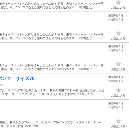
モティースポットへお持ち込みしませんか？ 家電、趣味・スポーツ・レジャー用
具、本、CD・DVDなどが無料でまとめて持ち込めます！ ※詳細はこ...
お気に入り
更新8月4日
作成8月4日
モティースポットへお持ち込みしませんか？ 家電、趣味・スポーツ・レジャー用
具、本、CD・DVDなどが無料でまとめて持ち込めます！ ※詳細はこ...
お気に入り
更新8月4日
作成8月4日
モティースポットへお持ち込みしませんか？ 家電、趣味・スポーツ・レジャー用
具、本、CD・DVDなどが無料でまとめて持ち込めます！ ※詳細はこ...
お気に入り
更新8月4日
ンツ サイズ76
作成8月4日
ツ
す。 サイズは76の記載があります。 数回の着用で汚れや擦れは殆どございませ
近いです。 尚 、モニターによって違って見えたりしますのでご了承くださ...
お気に入り
更新8月3日
作成8月3日
爽やかなホワイトカラーのカジュアルパンツです。 - ブランド: niko and ...
ン: サイドベルト付き -総丈：約1...
お気に入り