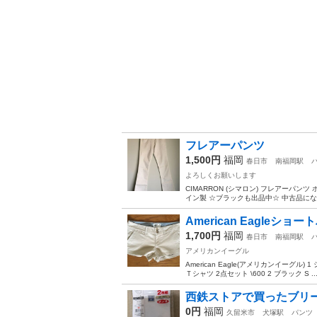
フレアーパンツ
1,500円
福岡
春日市
南福岡駅
よろしくお願いします
CIMARRON (シマロン) フレアーパンツ
イン製 ☆ブラックも出品中☆ 中古品にな
American Eagleショ
1,700円
福岡
春日市
南福岡駅
アメリカンイーグル
American Eagle(アメリカンイーグル)
Ｔシャツ 2点セット \600 2 ブラック S ..
西鉄ストアで買ったブリ
0円
福岡
久留米市
犬塚駅
パンツ