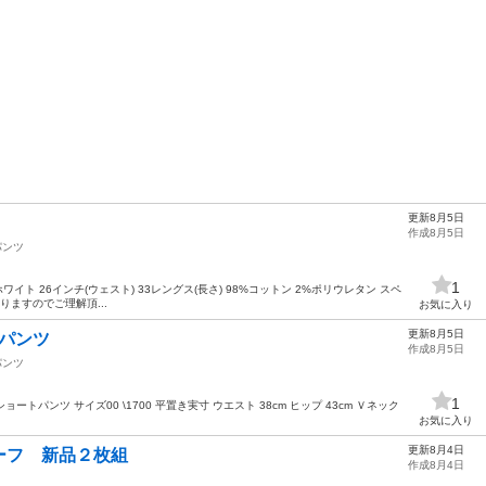
更新8月5日
作成8月5日
パンツ
1
 ホワイト 26インチ(ウェスト) 33レングス(長さ) 98%コットン 2%ポリウレタン スペ
りますのでご理解頂...
お気に入り
更新8月5日
ートパンツ
作成8月5日
パンツ
1
 1 ショートパンツ サイズ00 \1700 平置き実寸 ウエスト 38cm ヒップ 43cm Ｖネック
.
お気に入り
更新8月4日
ーフ 新品２枚組
作成8月4日