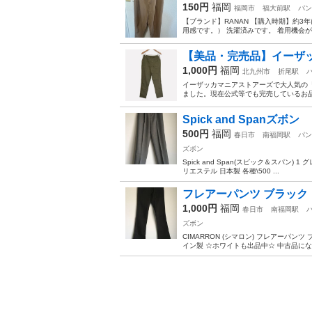
150円
福岡
福岡市
福大前駅
パン
【ブランド】RANAN 【購入時期】約3
用感です。） 洗濯済みです。 着用機会が
【美品・完売品】イーザッカ
1,000円
福岡
北九州市
折尾駅
イーザッカマニアストアーズで大人気の「
ました。現在公式等でも完売しているお品です。 ■
Spick and Spanズボン
500円
福岡
春日市
南福岡駅
パン
ズボン
Spick and Span(スピック＆スパン) 1 
リエステル 日本製 各種\500 ...
フレアーパンツ ブラック
1,000円
福岡
春日市
南福岡駅
ズボン
CIMARRON (シマロン) フレアーパンツ
イン製 ☆ホワイトも出品中☆ 中古品にな