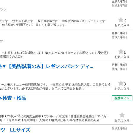
更新8月7日
作成8月7日
パンツ
2
未使用です。 ウエスト36です。 股下 83cmです。 裾幅 約20cm（ストレート）です。
 何方様かご利用下さい。 宜しくお願い致します。
お気に入り
更新8月6日
作成8月6日
ツ
1
もし宜しければ🙇‍♀️お願いします NoクレームNoリターンでお願いします 受け渡し
市場近くの入口)
お気に入り
更新8月6日
【美品❕試着のみ】レギンスパンツ ディ...
作成8月6日
3
ールモストニュー福岡南店舗です。 ・投稿担当:甲斐 ⚠️商品購入後、ご自身でお持
がございます。必ず大型商品の場合、お二人でご来店をお願...
お気に入り
≫検査・検品
提携サイト
中★20代～30代の男女活躍中★ワンルーム寮完備！赴任旅費会社負担！マイカー
！《熊本県菊池郡大津町》 人気の工場のお仕事 ◇半導体製造装置の組立...
お気に入り
作成8月6日
ンツ LLサイズ