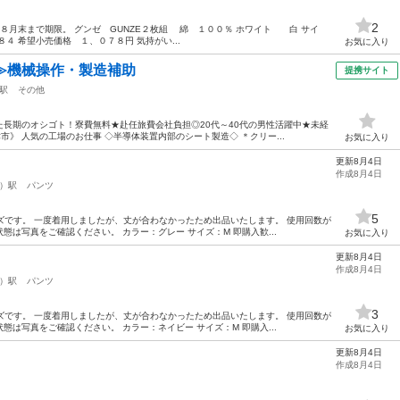
2
末まで期限。 グンゼ GUNZE２枚組 綿 １００％ ホワイト 白 サイ
 希望小売価格 １、０７８円 気持がい...
お気に入り
≫機械操作・製造補助
提携サイト
駅
その他
長期のオシゴト！寮費無料★赴任旅費会社負担◎20代～40代の男性活躍中★未経
津市》 人気の工場のお仕事 ◇半導体装置内部のシート製造◇ ＊クリー...
お気に入り
更新8月4日
作成8月4日
）駅
パンツ
5
ズです。 一度着用しましたが、丈が合わなかったため出品いたします。 使用回数が
は写真をご確認ください。 カラー：グレー サイズ：M 即購入歓...
お気に入り
更新8月4日
作成8月4日
）駅
パンツ
3
ズです。 一度着用しましたが、丈が合わなかったため出品いたします。 使用回数が
は写真をご確認ください。 カラー：ネイビー サイズ：M 即購入...
お気に入り
更新8月4日
作成8月4日