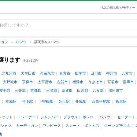
地元の掲示板 ジモティー
ション
パンツ
福岡県のパンツ
譲ります
全2212件
北九州市
大牟田市
久留米市
直方市
飯塚市
田川市
柳川市
八女市
大野城市
宗像市
太宰府市
古賀市
福津市
うきは市
宮若市
嘉麻市
鞍手郡
三井郡
京都郡
三潴郡
遠賀郡
田川郡
八女郡
那珂川市
本城駅
竹下駅
下曽根駅
姪浜駅
井尻駅
西鉄平尾駅
折尾駅
ャケット
トレーナー
ジャンパー
ブラウス
ボレロ
パンツ
セーター
ロシャツ
カーディガン
ワンピース
スカート
ボトムス
ジーンズ/デニム
他