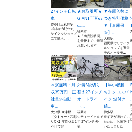
27インチ自転
★お取引可★
▼在庫入替に
車
GIANT🇹🇼es
つき特別価格
香春口三萩野駅...
ca...
▼【倉庫保
2年前に近所のリ
福岡市
管】...
サイクルショップ
★「商品説明欄」
にて購入。 ...
大橋駅
を最後までご確認
福岡県でリサイク
お願いします...
ルショップを運営
中のオールモ...
≪寮無料・月
外装6段切り
【早い者勝
収35万円・正
替え27インチ
ち】クロスバ
社員≫自動
オートライ
イク 鍵付き
.
車...
ト...
値...
大分県 今津駅...
福岡市
博多駅
【タトゥー・和彫
シティサイクルで
※ギアが壊れてい
りOK】年間休日1
す 27インチ 外
たため、お値下げ
22日でお...
装...
いたしました...