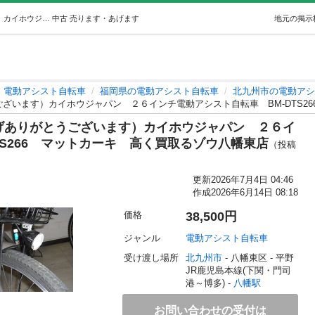
★1606★（2026.07.4お買い上げありがとうございます）カイホウジャパン２６インチ電動アシスト自転車BM-DTS266マットカーキ高… (高く買取るゾウ八幡東) 八幡の電動アシスト自転車の中古あげます・譲ります｜ジモティーで不用品の処分
中古
売ります・あげます
地元の掲示
電動アシスト自転車
福岡県の電動アシスト自転車
北九州市の電動アシ
がとうございます）カイホウジャパン ２６インチ電動アシスト自転車 BM-DTS
お買い上げありがとうございます）カイホウジャパン ２６イ
TS266 マットカーキ 高く買取るゾウ八幡東店
（投稿
更新
2026年7月4日 04:46
作成
2026年6月14日 08:18
価格
38,500円
ジャンル
電動アシスト自転車
受け渡し場所
北九州市
 - 八幡東区
 - 平野
JR鹿児島本線(下関・門司
港～博多) - 
八幡駅
お問い合わせの受付は