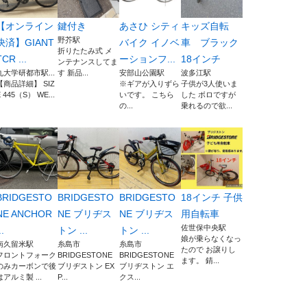
【オンライン
鍵付き
あさひ シティ
キッズ自転
野芥駅
決済】GIANT
バイク イノベ
車 ブラック
折りたたみ式 メ
TCR ...
ーションフ...
18インチ
ンテナンスしてま
九大学研都市駅...
す 新品...
安部山公園駅
波多江駅
【商品詳細】 SIZ
※ギアが入りずら
子供が3人使いま
E 445（S） WE...
いです。 こちら
した ボロですが
の...
乗れるので欲...
BRIDGESTO
BRIDGESTO
BRIDGESTO
18インチ 子供
NE ANCHOR
NE ブリヂス
NE ブリヂス
用自転車
佐世保中央駅
..
トン ...
トン ...
娘が乗らなくなっ
南久留米駅
糸島市
糸島市
たので お譲りし
フロントフォーク
BRIDGESTONE
BRIDGESTONE
ます。 錆...
のみカーボンで後
ブリヂストン EX
ブリヂストン エ
はアルミ製 ...
P...
クス...