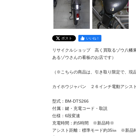
ポスト
いいね！
リサイクルショップ　高く買取るゾウ八幡
あるゾウさんの看板のお店です）

（※こちらの商品は、引き取り限定で、現品限
カイホウジャパン　２６インチ電動アシスト自
型式：BM-DTS266

付属：鍵・充電コード・取説

仕様：6段変速

充電時間：約5時間　※新品時※

アシスト距離：標準モード約35㎞　※新品時※