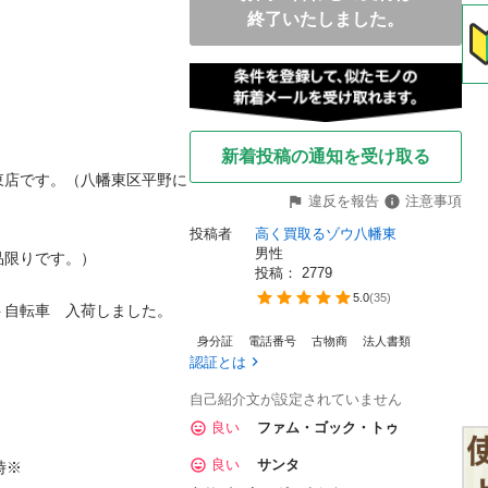
終了いたしました。
新着投稿の通知を受け取る
東店です。（八幡東区平野に
違反を報告
注意事項
投稿者
高く買取るゾウ八幡東
男性
りです。）

投稿： 
2779
5.0
(
35
)
転車　入荷しました。

身分証
電話番号
古物商
法人書類
認証とは
自己紹介文が設定されていません
良い
ファム・ゴック・トゥ
良い
サンタ

