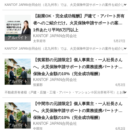
KANTOF JAPAN合同会社（北九州市）では、火災保険申請サポートの案件を紹介し
福岡
春日市
その他
スタッフ
【副業OK・完全成功報酬】戸建て・アパート所有
者へのご紹介だけ。火災保険申請サポートの案件
紹介スタッフ募集（福岡・大分・佐賀・山口）
1件あたり平均5万円以上
KANTOF JAPAN合同会社
アルバイト
太宰府市
5月27日
KANTOF JAPAN合同会社（北九州市）では、火災保険申請サポートの案件を紹介し
福岡
太宰府市
その他
スタッフ
【筑紫郡の元請限定】個人事業主・一人社長さん
へ。火災保険申請サポートの業務提携パートナー
募集
保険金入金額の10%（完全成功報酬）
KANTOF JAPAN合同会社
アルバイト
筑紫郡
6月2日
不動産所有者様（戸建・店舗・工場・アパート・マンション※区分所有不可）とお取引のある
福岡
筑紫郡
その他
火災保険
【中間市の元請限定】個人事業主・一人社長さん
へ。火災保険申請サポートの業務提携パートナー
募集
保険金入金額の10%（完全成功報酬）
KANTOF JAPAN合同会社
アルバイト
中間市
6月2日