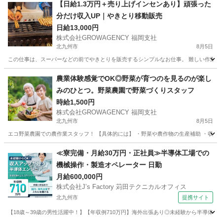
福岡
北九州市
その他
ティッシュ
【日給1.3万円＋売り上げインセンあり】頑張った
分だけ収入UP｜やきとり移動販売
日給13,000円
株式会社GROWAGENCY 福岡支社
北九州市
8月5日
この仕事は、スーパーなどの前でやきとりを販売するシンプルなお仕事。 難しい作業はな
福岡
北九州市
その他
移動販売
農業体験感覚でOK◎野菜が育つのを見るのが楽し
みのひとつ。野菜農園で野菜づくりスタッフ
時給1,500円
株式会社GROWAGENCY 福岡支社
北九州市
8月5日
エコ野菜農園での農作業スタッフ！ 【具体的には】 ・野菜や農作物の生産補助 ・収穫作業
福岡
北九州市
その他
スタッフ
≪寮完備・月給30万円・正社員≫半導体工場での
機械操作・製造オペレーター 日勤
月給600,000円
株式会社J’s Factory 苅田テクニカルオフィス
北九州市
提携サイト
【18歳～39歳の男性活躍中！】【年収例710万円】海外出張あり◎未経験から半導体