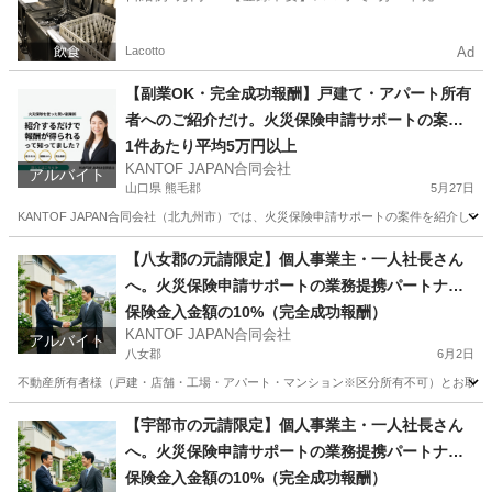
ト一括検索✨
Lacotto
Ad
【副業OK・完全成功報酬】戸建て・アパート所有
者へのご紹介だけ。火災保険申請サポートの案件
紹介スタッフ募集（福岡・大分・佐賀・山口）
1件あたり平均5万円以上
KANTOF JAPAN合同会社
アルバイト
山口県 熊毛郡
5月27日
KANTOF JAPAN合同会社（北九州市）では、火災保険申請サポートの案件を紹介し
山口
熊毛郡
その他
スタッフ
【八女郡の元請限定】個人事業主・一人社長さん
へ。火災保険申請サポートの業務提携パートナー
募集
保険金入金額の10%（完全成功報酬）
KANTOF JAPAN合同会社
アルバイト
八女郡
6月2日
不動産所有者様（戸建・店舗・工場・アパート・マンション※区分所有不可）とお取引のある
福岡
八女郡
その他
火災保険
【宇部市の元請限定】個人事業主・一人社長さん
へ。火災保険申請サポートの業務提携パートナー
募集
保険金入金額の10%（完全成功報酬）