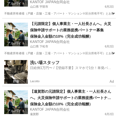
KANTOF JAPAN合同会社
アルバイト
山口県 宇部市
6月2日
不動産所有者様（戸建・店舗・工場・アパート・マンション※区分所有不可）とお取引のある
山口
宇部市
その他
火災保険
【元請限定】個人事業主・一人社長さんへ。火災
保険申請サポートの業務提携パートナー募集
保険金入金額の10%（完全成功報酬）
KANTOF JAPAN合同会社
アルバイト
山口県 下松市
6月2日
不動産所有者様（戸建・店舗・工場・アパート・マンション※区分所有不可）とお取引のある
山口
下松市
その他
火災保険
洗い場スタッフ
日給例1万円〜 /【登録不要】スマホで1分！単発バイ
ト一括検索✨
Lacotto
Ad
【遠賀郡の元請限定】個人事業主・一人社長さん
へ。火災保険申請サポートの業務提携パートナー
募集
保険金入金額の10%（完全成功報酬）
KANTOF JAPAN合同会社
アルバイト
遠賀郡
6月2日