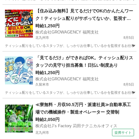
福岡
福岡市
その他
海外出張
【住み込み無料】見てるだけでOKのかんたんワー
ク！ティッシュ配りがサボってないか、監視する
お仕事。
時給1,250円
株式会社GROWAGENCY 福岡支社
北九州市
8月5日
ティッシュ配りをしているスタッフが、しっかりお仕事しているかを監視するお仕事！ カンタ
福岡
北九州市
その他
ティッシュ
「見てるだけ」ができればOK。ティッシュ配りス
タッフの見守り担当募集！日払い制度あり
時給1,250円
株式会社GROWAGENCY 福岡支社
久留米市
8月5日
ティッシュ配りをしているスタッフが、しっかりお仕事しているかを監視するお仕事！ カンタ
福岡
久留米市
その他
スタッフ
≪寮無料・月収50.5万円・派遣社員≫自動車系工
場での機械操作・製造オペレーター 交替制
時給2,050円
株式会社J’s Factory 苅田テクニカルオフィス
北九州市
提携サイト