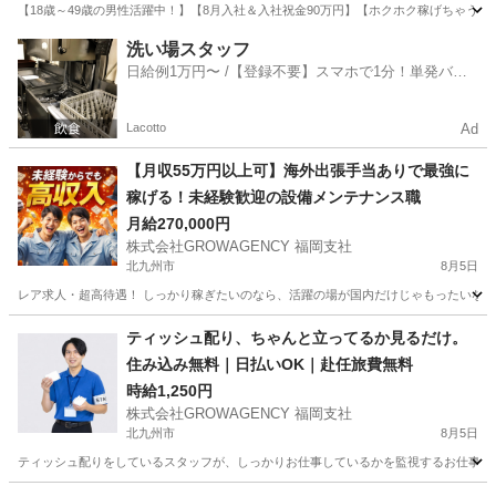
【18歳～49歳の男性活躍中！】【8月入社＆入社祝金90万円】【ホクホク稼げちゃう！2
福岡
北九州市
その他
洗い場スタッフ
日給例1万円〜 /【登録不要】スマホで1分！単発バイ
ト一括検索✨
Lacotto
Ad
【月収55万円以上可】海外出張手当ありで最強に
稼げる！未経験歓迎の設備メンテナンス職
月給270,000円
株式会社GROWAGENCY 福岡支社
北九州市
8月5日
レア求人・超高待遇！ しっかり稼ぎたいのなら、活躍の場が国内だけじゃもったいない。 
福岡
北九州市
その他
海外出張
ティッシュ配り、ちゃんと立ってるか見るだけ。
住み込み無料｜日払いOK｜赴任旅費無料
時給1,250円
株式会社GROWAGENCY 福岡支社
北九州市
8月5日
ティッシュ配りをしているスタッフが、しっかりお仕事しているかを監視するお仕事！ カンタ