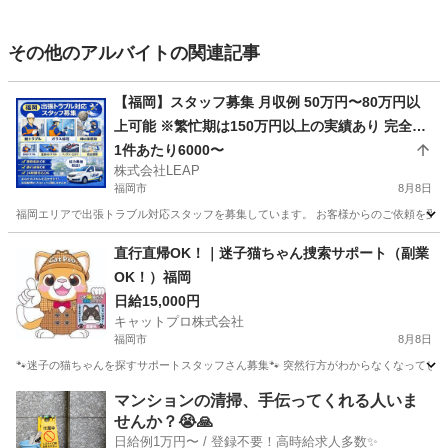
その他のアルバイトの関連記事
【福岡】スタッフ募集 月収例 50万円〜80万円以
上可能 ※繁忙期は150万円以上の実績あり 完全出
来高制 1件あたり平均10,000円 1日2〜7件程度の
1件あたり6000〜
株式会社LEAP
対応 日収目安：20,000円〜70,000円
福岡市
8月8日
福岡エリアで出張トラブル対応スタッフを募集しています。 お客様からのご依頼を受け、
福岡
福岡市
その他
スタッフ
直行直帰OK！｜迷子猫ちゃん捜索サポート（副業
OK！）福岡
日給15,000円
キャットプロ株式会社
福岡市
8月8日
🐾迷子の猫ちゃんを探すサポートスタッフさん募集🐾 突然行方がわからなくなってしま
福岡
福岡市
その他
スタッフ
マンションの清掃、手伝ってくれる人いま
せんか？😭🙏
日給例1万円〜 / 登録不要！高時給求人多数✨