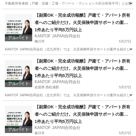
不動産所有者様（戸建・店舗・工場・アパート・マンション※区分所有不可）とお取引のある
福岡
遠賀郡
その他
火災保険
【副業OK・完全成功報酬】戸建て・アパート所有
者へのご紹介だけ。火災保険申請サポートの案件
紹介スタッフ募集（福岡・大分・佐賀・山口）
1件あたり平均5万円以上
KANTOF JAPAN合同会社
アルバイト
柳川市
5月27日
KANTOF JAPAN合同会社（北九州市）では、火災保険申請サポートの案件を紹介し
福岡
柳川市
その他
スタッフ
【副業OK・完全成功報酬】戸建て・アパート所有
者へのご紹介だけ。火災保険申請サポートの案件
紹介スタッフ募集（福岡・大分・佐賀・山口）
1件あたり平均5万円以上
KANTOF JAPAN合同会社
アルバイト
佐賀県 西松浦郡
5月27日
KANTOF JAPAN合同会社（北九州市）では、火災保険申請サポートの案件を紹介し
佐賀
西松浦郡
その他
スタッフ
【副業OK・完全成功報酬】戸建て・アパート所有
者へのご紹介だけ。火災保険申請サポートの案件
紹介スタッフ募集（福岡・大分・佐賀・山口）
1件あたり平均5万円以上
KANTOF JAPAN合同会社
アルバイト
春日市
5月27日