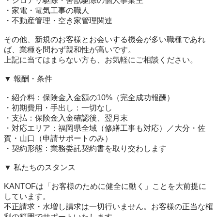
・シロアリ駆除・害獣駆除の個人事業主

・家電・電気工事の職人

・不動産管理・空き家管理関連

その他、新規のお客様とお会いする機会が多い職種であれ
ば、業種を問わず親和性が高いです。

上記に当てはまらない方も、お気軽にご相談ください。

▼ 報酬・条件

・紹介料：保険金入金額の10%（完全成功報酬）

・初期費用・手出し：一切なし

・支払：保険金入金確認後、翌月末

・対応エリア：福岡県全域（修繕工事も対応）／大分・佐
賀・山口（申請サポートのみ）

・契約形態：業務委託契約書を取り交わします

▼ 私たちのスタンス

KANTOFは「お客様のために健全に動く」ことを大前提に
しています。

不正請求・水増し請求は一切行いません。お客様の正当な権
利の範囲でサポートいたします。
