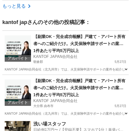
福岡
北九州市
その他
もっと見る
kantof jap
さんのその他の投稿記事：
【副業OK・完全成功報酬】戸建て・アパート所有
者へのご紹介だけ。火災保険申請サポートの案件
紹介スタッフ募集（福岡・大分・佐賀・山口）
1件あたり平均5万円以上
KANTOF JAPAN合同会社
アルバイト
朝倉郡
5月27日
KANTOF JAPAN合同会社（北九州市）では、火災保険申請サポートの案件を紹介し
福岡
朝倉郡
その他
スタッフ
【副業OK・完全成功報酬】戸建て・アパート所有
者へのご紹介だけ。火災保険申請サポートの案件
紹介スタッフ募集（福岡・大分・佐賀・山口）
1件あたり平均5万円以上
KANTOF JAPAN合同会社
アルバイト
大分県 由布市
5月27日
KANTOF JAPAN合同会社（北九州市）では、火災保険申請サポートの案件を紹介し
大分
由布市
その他
スタッフ
洗い場スタッフ
日給例1万円〜 /【登録不要】スマホで1分！単発バイ