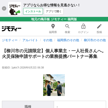
アプリならお得な情報を見逃さない！
インストール
アプリで開く
地元の掲示板 ジモティー 福岡版
福岡県
検索
ログイン
投稿
ジモティー
アルバイト
その他
福岡県のその他
柳川市のその他
【柳川市の元請限定】個人事業主・一人社長さんへ。
火災保険申請サポートの業務提携パートナー募集
投稿ID: 1pkk7t
2026年6月2日 06:38
職種
-