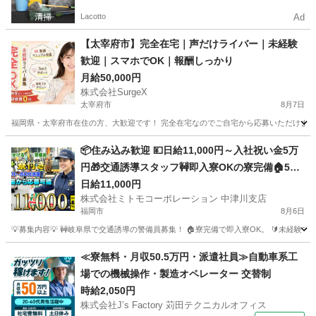
Lacotto
Ad
【太宰府市】完全在宅｜声だけライバー｜未経験
歓迎｜スマホでOK｜報酬しっかり
月給50,000円
株式会社SurgeX
太宰府市
8月7日
福岡県・太宰府市在住の方、大歓迎です！ 完全在宅なのでご自宅から応募いただけます。 
福岡
太宰府市
その他
ライバー
📦住み込み歓迎 💴日給11,000円～入社祝い金5万
円🎁交通誘導スタッフ🚧即入寮OKの寮完備🏠50
代・60代活躍中👴難しい作業は一切なし👌地域の
日給11,000円
株式会社ミトモコーポレーション 中津川支店
安全を守るやりがいある仕事🛡️Web面接で即決も
福岡市
8月6日
可能です💻
💡募集内容💡 🚧岐阜県で交通誘導の警備員募集！ 🏠寮完備で即入寮OK。 🔰未経験
福岡
福岡市
その他
Web
≪寮無料・月収50.5万円・派遣社員≫自動車系工
場での機械操作・製造オペレーター 交替制
時給2,050円
株式会社J’s Factory 苅田テクニカルオフィス