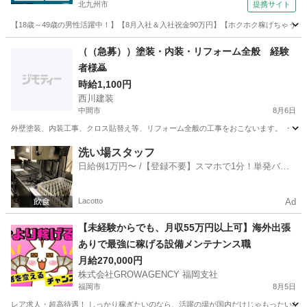
北九州市
提携サイト
【18歳～49歳の男性活躍中！】【8月入社＆入社祝金90万円】【ホクホク稼げちゃう！2
福岡
北九州市
その他
（（急募））塗装・内装・リフォーム全般 経験
者様🙇
時給1,100円
西川建装
中間市
8月6日
外壁塗装、内装工事、クロス貼替え等、リフォーム全般の工事をおこないます。 ・ 高
福岡
中間市
その他
外壁塗装
洗い場スタッフ
日給例1万円〜 /【登録不要】スマホで1分！単発バイ
ト一括検索✨
Lacotto
Ad
【未経験からでも、月収55万円以上可】海外出張
ありで最強に稼げる設備メンテナンス職
月給270,000円
株式会社GROWAGENCY 福岡支社
福岡市
8月5日
レア求人・超高待遇！ しっかり稼ぎたいのなら、活躍の場が国内だけじゃもったいない。 