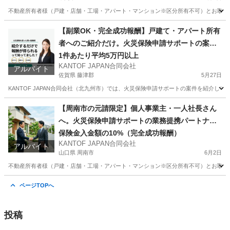
不動産所有者様（戸建・店舗・工場・アパート・マンション※区分所有不可）とお取引のある
福岡
中間市
その他
火災保険
【副業OK・完全成功報酬】戸建て・アパート所有
者へのご紹介だけ。火災保険申請サポートの案件
紹介スタッフ募集（福岡・大分・佐賀・山口）
1件あたり平均5万円以上
KANTOF JAPAN合同会社
アルバイト
佐賀県 藤津郡
5月27日
KANTOF JAPAN合同会社（北九州市）では、火災保険申請サポートの案件を紹介し
佐賀
藤津郡
その他
スタッフ
【周南市の元請限定】個人事業主・一人社長さん
へ。火災保険申請サポートの業務提携パートナー
募集
保険金入金額の10%（完全成功報酬）
KANTOF JAPAN合同会社
アルバイト
山口県 周南市
6月2日
不動産所有者様（戸建・店舗・工場・アパート・マンション※区分所有不可）とお取引のある
山口
周南市
その他
火災保険
ページTOPへ
投稿