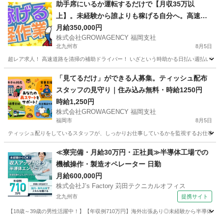
福岡
北九州市
その他
スタッフ
助手席にいるか運転するだけで【月収35万以
上】。未経験から誰よりも稼げる自分へ。高速道
路清掃
月給350,000円
株式会社GROWAGENCY 福岡支社
北九州市
8月5日
超レア求人！ 高速道路を清掃の補助ドライバー！ いざという時助かる日払い週払い有！ 現
福岡
北九州市
その他
助手席
「見てるだけ」ができる人募集。ティッシュ配布
スタッフの見守り｜住み込み無料・時給1250円
時給1,250円
株式会社GROWAGENCY 福岡支社
福岡市
8月5日
ティッシュ配りをしているスタッフが、しっかりお仕事しているかを監視するお仕事！ カンタ
福岡
福岡市
その他
スタッフ
≪寮完備・月給30万円・正社員≫半導体工場での
機械操作・製造オペレーター 日勤
月給600,000円
株式会社J’s Factory 苅田テクニカルオフィス
北九州市
提携サイト
【18歳～39歳の男性活躍中！】【年収例710万円】海外出張あり◎未経験から半導体