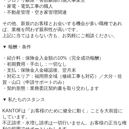
・シロアリ駆除・害獣駆除の個人事業主

・家電・電気工事の職人

・不動産管理・空き家管理関連

その他、新規のお客様とお会いする機会が多い職種であれ
ば、業種を問わず親和性が高いです。

上記に当てはまらない方も、お気軽にご相談ください。

▼ 報酬・条件

・紹介料：保険金入金額の10%（完全成功報酬）

・初期費用・手出し：一切なし

・支払：保険金入金確認後、翌月末

・対応エリア：福岡県全域（修繕工事も対応）／大分・佐
賀・山口（申請サポートのみ）

・契約形態：業務委託契約書を取り交わします

▼ 私たちのスタンス

KANTOFは「お客様のために健全に動く」ことを大前提に
しています。

不正請求・水増し請求は一切行いません。お客様の正当な権
利の範囲でサポートいたします。
