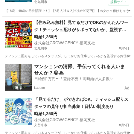
北九州市
提携サイト
【18歳～49歳の男性活躍中！】【8月入社＆入社祝金90万円】【ホクホク稼げちゃう！2
福岡
北九州市
その他
【住み込み無料】見てるだけでOKのかんたんワー
ク！ティッシュ配りがサボってないか、監視する
お仕事。
時給1,250円
株式会社GROWAGENCY 福岡支社
北九州市
8月5日
ティッシュ配りをしているスタッフが、しっかりお仕事しているかを監視するお仕事！ カンタ
福岡
北九州市
その他
ティッシュ
マンションの清掃、手伝ってくれる人いま
せんか？😭🙏
日給例1万円〜 / 登録不要！高時給求人多数✨
Lacotto
Ad
「見てるだけ」ができればOK。ティッシュ配りス
タッフの見守り担当募集！日払い制度あり
時給1,250円
株式会社GROWAGENCY 福岡支社
久留米市
8月5日
ティッシュ配りをしているスタッフが、しっかりお仕事しているかを監視するお仕事！ カンタ