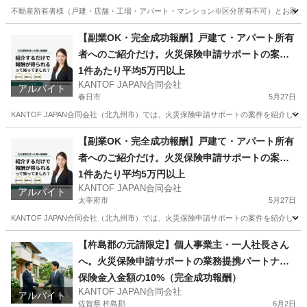
不動産所有者様（戸建・店舗・工場・アパート・マンション※区分所有不可）とお取引のある
福岡
直方市
その他
火災保険
【副業OK・完全成功報酬】戸建て・アパート所有
者へのご紹介だけ。火災保険申請サポートの案件
紹介スタッフ募集（福岡・大分・佐賀・山口）
1件あたり平均5万円以上
KANTOF JAPAN合同会社
アルバイト
春日市
5月27日
KANTOF JAPAN合同会社（北九州市）では、火災保険申請サポートの案件を紹介し
福岡
春日市
その他
スタッフ
【副業OK・完全成功報酬】戸建て・アパート所有
者へのご紹介だけ。火災保険申請サポートの案件
紹介スタッフ募集（福岡・大分・佐賀・山口）
1件あたり平均5万円以上
KANTOF JAPAN合同会社
アルバイト
太宰府市
5月27日
KANTOF JAPAN合同会社（北九州市）では、火災保険申請サポートの案件を紹介し
福岡
太宰府市
その他
スタッフ
【杵島郡の元請限定】個人事業主・一人社長さん
へ。火災保険申請サポートの業務提携パートナー
募集
保険金入金額の10%（完全成功報酬）
KANTOF JAPAN合同会社
アルバイト
佐賀県 杵島郡
6月2日