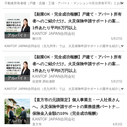
不動産所有者様（戸建・店舗・工場・アパート・マンション※区分所有不可）とお取引のある
福岡
八女郡
その他
火災保険
【副業OK・完全成功報酬】戸建て・アパート所有
者へのご紹介だけ。火災保険申請サポートの案件
紹介スタッフ募集（福岡・大分・佐賀・山口）
1件あたり平均5万円以上
KANTOF JAPAN合同会社
アルバイト
柳川市
5月27日
KANTOF JAPAN合同会社（北九州市）では、火災保険申請サポートの案件を紹介し
福岡
柳川市
その他
スタッフ
【副業OK・完全成功報酬】戸建て・アパート所有
者へのご紹介だけ。火災保険申請サポートの案件
紹介スタッフ募集（福岡・大分・佐賀・山口）
1件あたり平均5万円以上
KANTOF JAPAN合同会社
アルバイト
佐賀県 西松浦郡
5月27日
KANTOF JAPAN合同会社（北九州市）では、火災保険申請サポートの案件を紹介し
佐賀
西松浦郡
その他
スタッフ
【直方市の元請限定】個人事業主・一人社長さん
へ。火災保険申請サポートの業務提携パートナー
募集
保険金入金額の10%（完全成功報酬）
KANTOF JAPAN合同会社
アルバイト
直方市
6月2日