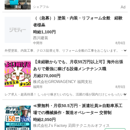
シェアフル
Ad
（（急募））塗装・内装・リフォーム全般 経験
者様🙇
時給1,100円
西川建装
中間市
8月6日
外壁塗装、内装工事、クロス貼替え等、リフォーム全般の工事をおこないます。 ・ 高
福岡
中間市
その他
外壁塗装
【未経験からでも、月収55万円以上可】海外出張
ありで最強に稼げる設備メンテナンス職
月給270,000円
株式会社GROWAGENCY 福岡支社
福岡市
8月5日
レア求人・超高待遇！ しっかり稼ぎたいのなら、活躍の場が国内だけじゃもったいない。 
福岡
福岡市
その他
海外出張
≪寮無料・月収50.5万円・派遣社員≫自動車系工
場での機械操作・製造オペレーター 交替制
時給2,050円
株式会社J’s Factory 苅田テクニカルオフィス