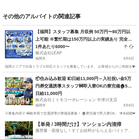
その他のアルバイトの関連記事
【福岡】スタッフ募集 月収例 50万円〜80万円以
上可能 ※繁忙期は150万円以上の実績あり 完全出
来高制 1件あたり平均10,000円 1日2〜7件程度の
1件あたり6000〜
株式会社LEAP
対応 日収目安：20,000円〜70,000円
福岡市
8月6日
福岡エリアで出張トラブル対応スタッフを募集しています。 お客様からのご依頼を受け、
福岡
福岡市
その他
スタッフ
📦住み込み歓迎 💴日給11,000円～入社祝い金5万
円🎁交通誘導スタッフ🚧即入寮OKの寮完備🏠50
代・60代活躍中👴難しい作業は一切なし👌地域の
日給11,000円
株式会社ミトモコーポレーション 中津川支店
安全を守るやりがいある仕事🛡️Web面接で即決も
福岡市
8月6日
可能です💻
💡募集内容💡 🚧岐阜県で交通誘導の警備員募集！ 🏠寮完備で即入寮OK。 🔰未経験
福岡
福岡市
その他
Web
【単発 / 3時間だけ】マンション内清掃
履歴書・面接なし！すぐお給料がもらえるバイトアプ
リ