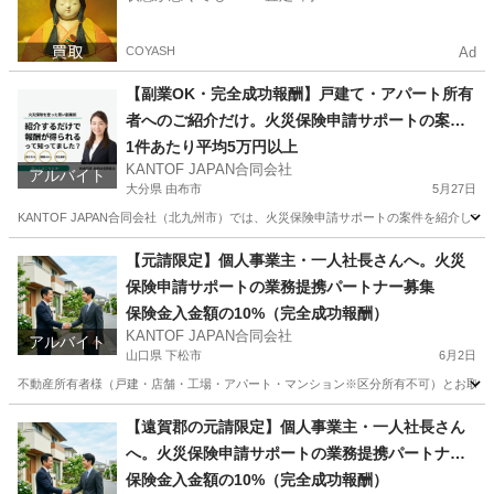
COYASH
Ad
【副業OK・完全成功報酬】戸建て・アパート所有
者へのご紹介だけ。火災保険申請サポートの案件
紹介スタッフ募集（福岡・大分・佐賀・山口）
1件あたり平均5万円以上
KANTOF JAPAN合同会社
アルバイト
大分県 由布市
5月27日
KANTOF JAPAN合同会社（北九州市）では、火災保険申請サポートの案件を紹介し
大分
由布市
その他
スタッフ
【元請限定】個人事業主・一人社長さんへ。火災
保険申請サポートの業務提携パートナー募集
保険金入金額の10%（完全成功報酬）
KANTOF JAPAN合同会社
アルバイト
山口県 下松市
6月2日
不動産所有者様（戸建・店舗・工場・アパート・マンション※区分所有不可）とお取引のある
山口
下松市
その他
火災保険
【遠賀郡の元請限定】個人事業主・一人社長さん
へ。火災保険申請サポートの業務提携パートナー
募集
保険金入金額の10%（完全成功報酬）