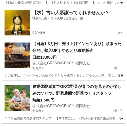
【18歳～49歳の男性活躍中！】【8月入社＆入社祝金90万円】【ホクホク稼げちゃう！2
福岡
北九州市
その他
【求】古い人形譲ってくれませんか？
状態が悪くてもOK🙆‍♀️査定0円‼️
COYASH
Ad
【日給1.3万円＋売り上げインセンあり】頑張った
分だけ収入UP｜やきとり移動販売
日給13,000円
株式会社GROWAGENCY 福岡支社
北九州市
8月5日
この仕事は、スーパーなどの前でやきとりを販売するシンプルなお仕事。 難しい作業はな
福岡
北九州市
その他
移動販売
農業体験感覚でOK◎野菜が育つのを見るのが楽し
みのひとつ。野菜農園で野菜づくりスタッフ
時給1,500円
株式会社GROWAGENCY 福岡支社
北九州市
8月5日
エコ野菜農園での農作業スタッフ！ 【具体的には】 ・野菜や農作物の生産補助 ・収穫作業