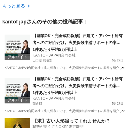
福岡
北九州市
その他
もっと見る
kantof jap
さんのその他の投稿記事：
【副業OK・完全成功報酬】戸建て・アパート所有
者へのご紹介だけ。火災保険申請サポートの案件
紹介スタッフ募集（福岡・大分・佐賀・山口）
1件あたり平均5万円以上
KANTOF JAPAN合同会社
アルバイト
山口県 熊毛郡
5月27日
KANTOF JAPAN合同会社（北九州市）では、火災保険申請サポートの案件を紹介し
山口
熊毛郡
その他
スタッフ
【副業OK・完全成功報酬】戸建て・アパート所有
者へのご紹介だけ。火災保険申請サポートの案件
紹介スタッフ募集（福岡・大分・佐賀・山口）
1件あたり平均5万円以上
KANTOF JAPAN合同会社
アルバイト
朝倉郡
5月27日
KANTOF JAPAN合同会社（北九州市）では、火災保険申請サポートの案件を紹介し
福岡
朝倉郡
その他
スタッフ
【求】古い人形譲ってくれませんか？
状態が悪くてもOK🙆‍♀️査定0円‼️