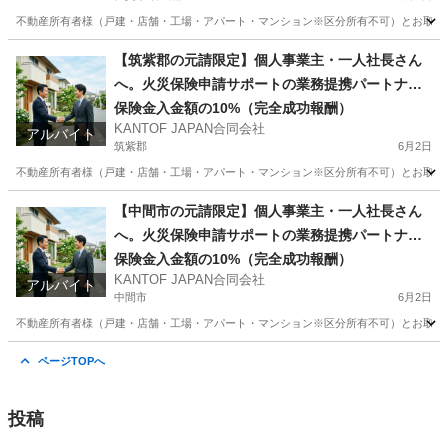
不動産所有者様（戸建・店舗・工場・アパート・マンション※区分所有不可）とお取引のある
佐賀
杵島郡
その他
火災保険
【筑紫郡の元請限定】個人事業主・一人社長さん
へ。火災保険申請サポートの業務提携パートナー
募集
保険金入金額の10%（完全成功報酬）
KANTOF JAPAN合同会社
アルバイト
筑紫郡
6月2日
不動産所有者様（戸建・店舗・工場・アパート・マンション※区分所有不可）とお取引のある
福岡
筑紫郡
その他
火災保険
【中間市の元請限定】個人事業主・一人社長さん
へ。火災保険申請サポートの業務提携パートナー
募集
保険金入金額の10%（完全成功報酬）
KANTOF JAPAN合同会社
アルバイト
中間市
6月2日
不動産所有者様（戸建・店舗・工場・アパート・マンション※区分所有不可）とお取引のある
福岡
中間市
その他
火災保険
ページTOPへ
投稿