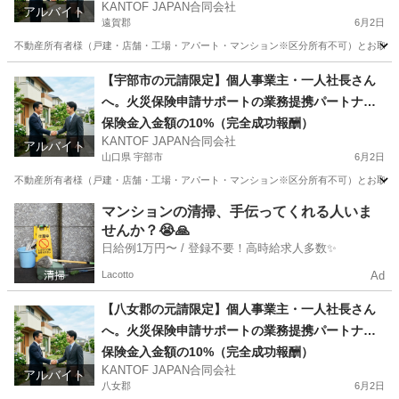
KANTOF JAPAN合同会社
アルバイト
遠賀郡
6月2日
不動産所有者様（戸建・店舗・工場・アパート・マンション※区分所有不可）とお取引のある
福岡
遠賀郡
その他
火災保険
【宇部市の元請限定】個人事業主・一人社長さん
へ。火災保険申請サポートの業務提携パートナー
募集
保険金入金額の10%（完全成功報酬）
KANTOF JAPAN合同会社
アルバイト
山口県 宇部市
6月2日
不動産所有者様（戸建・店舗・工場・アパート・マンション※区分所有不可）とお取引のある
山口
宇部市
その他
火災保険
マンションの清掃、手伝ってくれる人いま
せんか？😭🙏
日給例1万円〜 / 登録不要！高時給求人多数✨
Lacotto
Ad
【八女郡の元請限定】個人事業主・一人社長さん
へ。火災保険申請サポートの業務提携パートナー
募集
保険金入金額の10%（完全成功報酬）
KANTOF JAPAN合同会社
アルバイト
八女郡
6月2日