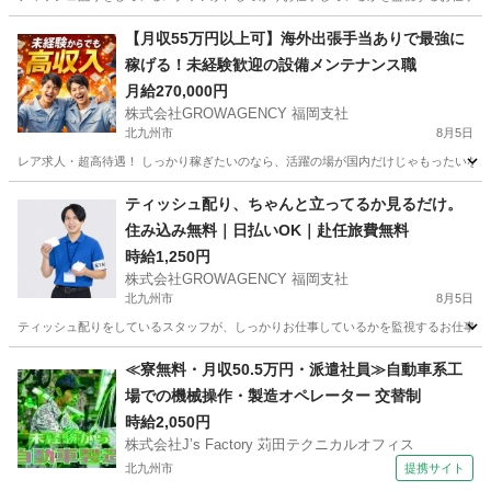
福岡
久留米市
その他
スタッフ
【月収55万円以上可】海外出張手当ありで最強に
稼げる！未経験歓迎の設備メンテナンス職
月給270,000円
株式会社GROWAGENCY 福岡支社
北九州市
8月5日
レア求人・超高待遇！ しっかり稼ぎたいのなら、活躍の場が国内だけじゃもったいない。 
福岡
北九州市
その他
海外出張
ティッシュ配り、ちゃんと立ってるか見るだけ。
住み込み無料｜日払いOK｜赴任旅費無料
時給1,250円
株式会社GROWAGENCY 福岡支社
北九州市
8月5日
ティッシュ配りをしているスタッフが、しっかりお仕事しているかを監視するお仕事！ カンタ
福岡
北九州市
その他
ティッシュ
≪寮無料・月収50.5万円・派遣社員≫自動車系工
場での機械操作・製造オペレーター 交替制
時給2,050円
株式会社J’s Factory 苅田テクニカルオフィス
北九州市
提携サイト