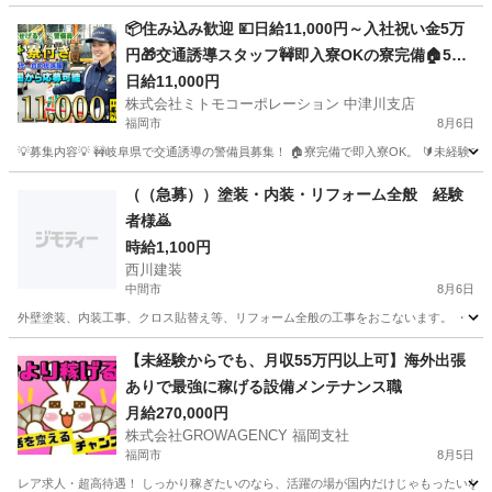
福岡
福岡市
その他
スタッフ
📦住み込み歓迎 💴日給11,000円～入社祝い金5万
円🎁交通誘導スタッフ🚧即入寮OKの寮完備🏠50
代・60代活躍中👴難しい作業は一切なし👌地域の
日給11,000円
株式会社ミトモコーポレーション 中津川支店
安全を守るやりがいある仕事🛡️Web面接で即決も
福岡市
8月6日
可能です💻
💡募集内容💡 🚧岐阜県で交通誘導の警備員募集！ 🏠寮完備で即入寮OK。 🔰未経験
福岡
福岡市
その他
Web
（（急募））塗装・内装・リフォーム全般 経験
者様🙇
時給1,100円
西川建装
中間市
8月6日
外壁塗装、内装工事、クロス貼替え等、リフォーム全般の工事をおこないます。 ・ 高
福岡
中間市
その他
外壁塗装
【未経験からでも、月収55万円以上可】海外出張
ありで最強に稼げる設備メンテナンス職
月給270,000円
株式会社GROWAGENCY 福岡支社
福岡市
8月5日
レア求人・超高待遇！ しっかり稼ぎたいのなら、活躍の場が国内だけじゃもったいない。 