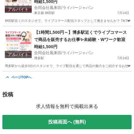
時給1,500円
合同会社風来坊/ライバージャパン
アルバイト
東京都 神田駅
7月14日
神田駅近くのスタジオで、ライブコマース配信スタッフとして働きませんか？ TikTok
東京
千代田区
神田駅
その他
ライブ配信
【1時間1,500円～】博多駅近くでライブコマース
で商品を販売するお仕事✨未経験・Wワーク歓迎
時給1,500円
合同会社風来坊/ライバージャパン
アルバイト
博多駅
7月14日
博多駅から徒歩3分のスタジオで、ライブ配信を通じて商品の魅力をご紹介するお仕事で
福岡
福岡市
博多駅
その他
ライブ配信
ページTOPへ
投稿
求人情報を無料で掲載出来る
投稿画面へ (無料)