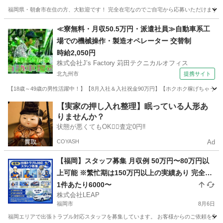
福岡県・朝倉市在住の方、大歓迎です！ 完全在宅なのでご自宅から応募いただけます。 顔
福岡
朝倉市
その他
ライバー
≪寮無料・月収50.5万円・派遣社員≫自動車系工
場での機械操作・製造オペレーター 交替制
時給2,050円
株式会社J’s Factory 苅田テクニカルオフィス
北九州市
提携サイト
【18歳～49歳の男性活躍中！】【8月入社＆入社祝金90万円】【ホクホク稼げちゃう！2
福岡
北九州市
その他
【実家の押し入れ整理】眠っている人形あ
りませんか？
状態が悪くてもOK🙆‍♀️査定0円‼️
COYASH
Ad
【福岡】スタッフ募集 月収例 50万円〜80万円以
上可能 ※繁忙期は150万円以上の実績あり 完全出
来高制 1件あたり平均10,000円 1日2〜7件程度の
1件あたり6000〜
株式会社LEAP
対応 日収目安：20,000円〜70,000円
福岡市
8月6日
福岡エリアで出張トラブル対応スタッフを募集しています。 お客様からのご依頼を受け、