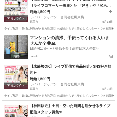
《ライブコマーサー募集》✨ 「好き」や「私らし
さ」を活かして、新しい働き方を始めませんか？
時給1,500円
ライバージャパン 合同会社風来坊
アルバイト
福岡市
5月18日
ライブ配信・SNSに興味がある方歓迎◎ 未経験からでも安心してスタートできる環境をご
福岡
福岡市
その他
ライブ配信
マンションの清掃、手伝ってくれる人いま
せんか？😭🙏
日給例1万円〜 / 登録不要！高時給求人多数✨
Lacotto
Ad
【未経験OK】ライブ配信で商品紹介♪ SNS好き歓
迎✨
時給1,500円
ライバージャパン 合同会社風来坊
アルバイト
福岡市
5月21日
ライブ配信・SNSに興味がある方歓迎◎ 未経験からでも安心してスタートできる環境をご
福岡
福岡市
その他
ライブ配信
【神田駅近】土日・空いた時間を活かせるライブ
配信スタッフ募集✨