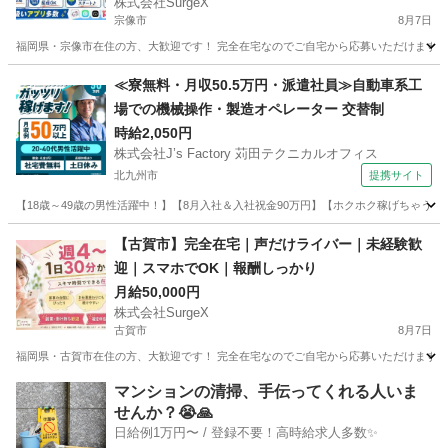
株式会社SurgeX
宗像市
8月7日
福岡県・宗像市在住の方、大歓迎です！ 完全在宅なのでご自宅から応募いただけます。 顔
福岡
宗像市
その他
ライバー
≪寮無料・月収50.5万円・派遣社員≫自動車系工
場での機械操作・製造オペレーター 交替制
時給2,050円
株式会社J’s Factory 苅田テクニカルオフィス
北九州市
提携サイト
【18歳～49歳の男性活躍中！】【8月入社＆入社祝金90万円】【ホクホク稼げちゃう！2
福岡
北九州市
その他
【古賀市】完全在宅｜声だけライバー｜未経験歓
迎｜スマホでOK｜報酬しっかり
月給50,000円
株式会社SurgeX
古賀市
8月7日
福岡県・古賀市在住の方、大歓迎です！ 完全在宅なのでご自宅から応募いただけます。 顔
福岡
古賀市
その他
ライバー
マンションの清掃、手伝ってくれる人いま
せんか？😭🙏
日給例1万円〜 / 登録不要！高時給求人多数✨