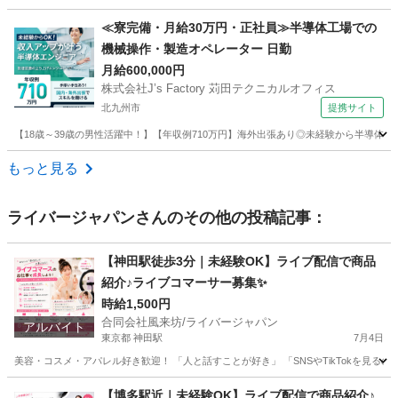
福岡
福岡市
その他
海外出張
≪寮完備・月給30万円・正社員≫半導体工場での
機械操作・製造オペレーター 日勤
月給600,000円
株式会社J’s Factory 苅田テクニカルオフィス
北九州市
提携サイト
【18歳～39歳の男性活躍中！】【年収例710万円】海外出張あり◎未経験から半導体
福岡
北九州市
その他
もっと見る
ライバージャパン
さんのその他の投稿記事：
【神田駅徒歩3分｜未経験OK】ライブ配信で商品
紹介♪ライブコマーサー募集✨
時給1,500円
合同会社風来坊/ライバージャパン
アルバイト
東京都 神田駅
7月4日
美容・コスメ・アパレル好き歓迎！ 「人と話すことが好き」 「SNSやTikTokを見るの
東京
千代田区
神田駅
その他
ライブ配信
【博多駅近｜未経験OK】ライブ配信で商品紹介♪