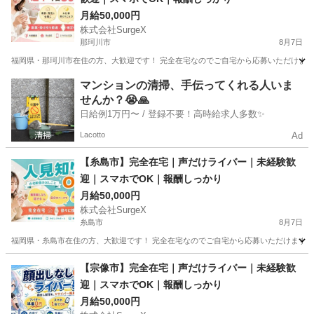
月給50,000円
株式会社SurgeX
那珂川市
8月7日
福岡県・那珂川市在住の方、大歓迎です！ 完全在宅なのでご自宅から応募いただけます。 
福岡
那珂川市
その他
ライバー
マンションの清掃、手伝ってくれる人いま
せんか？😭🙏
日給例1万円〜 / 登録不要！高時給求人多数✨
Lacotto
Ad
【糸島市】完全在宅｜声だけライバー｜未経験歓
迎｜スマホでOK｜報酬しっかり
月給50,000円
株式会社SurgeX
糸島市
8月7日
福岡県・糸島市在住の方、大歓迎です！ 完全在宅なのでご自宅から応募いただけます。 顔
福岡
糸島市
その他
ライバー
【宗像市】完全在宅｜声だけライバー｜未経験歓
迎｜スマホでOK｜報酬しっかり
月給50,000円