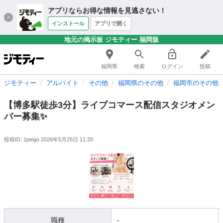
アプリならお得な情報を見逃さない！
インストール
アプリで開く
地元の掲示板 ジモティー 福岡版
福岡県
検索
ログイン
投稿
ジモティー
アルバイト
その他
福岡県のその他
福岡市のその他
【博多駅徒歩3分】ライブコマース配信スタジオメン
バー募集✨
投稿ID: 1peigo
2026年5月25日 11:20
職種
-