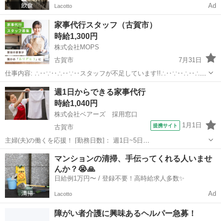
Ad
Lacotto
家事代行スタッフ（古賀市）
時給1,300円
株式会社MOPS
古賀市
7月31日
仕事内容: ∴‥∵‥∴‥∵‥スタッフが不足しています!!∴‥∵‥∴‥∴‥
∵ 現在、お客様から多数のご依頼をいただいておりスタッフが不足し
福岡
古賀市
ホームヘルパー
スタッフ
週1日からできる家事代行
ています 大手の家事代行で仕事が入らなくなったという方はぜひ！ カ
時給1,040円
ジママ（ ht...
株式会社ベアーズ 採用窓口
1月1日
提携サイト
古賀市
主婦(夫)の働くを応援！ [勤務日数]： 週1日~5日
10:00~13:00/10:00~15:00/09:00~12:00/13:00~16:00/15:00~18:00 月/
福岡
古賀市
ホームヘルパー
マンションの清掃、手伝ってくれる人いませ
火/水/木/金/土/日 などから選べます ...
んか？😭🙏
日給例1万円〜 / 登録不要！高時給求人多数✨
Ad
Lacotto
障がい者介護に興味あるヘルパー急募！