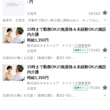
- 円
古賀市
6月23日
福津市、古賀市、宗像市で障がい者介護に興味があり、やってみたい
と思われる方はいらっしゃいませんか。 ヘルバー2級とガイドヘルパ
福岡
古賀市
ホームヘルパー
障がい者
15時まで勤務OKの無資格＆未経験OKの施設
ーをもってらっしゃる方を探しています。 求職中、昔してたが今は休
内介護
職中、これからやってみたいと思...
時給1,350円
株式会社ネオキャリア ナイス！介護事業部
7月19日
提携サイト
古賀市
主婦(夫)の働くを応援！ [勤務日数]： 週3日~5日
09:00~15:00/10:00~16:00/07:00~16:00/09:00~18:00/11:00~20:00 月/
福岡
古賀市
ホームヘルパー
15時まで勤務OKの無資格＆未経験OKの施設
火/水/木/金/土/日 などから選べます ...
内介護
時給1,350円
株式会社ネオキャリア ナイス！介護事業部
7月19日
提携サイト
古賀市
主婦(夫)の働くを応援！ [勤務日数]： 週3日~5日
09:00~15:00/10:00~16:00/07:00~16:00/09:00~18:00/11:00~20:00 月/
福岡
古賀市
ホームヘルパー
火/水/木/金/土/日 などから選べます ...