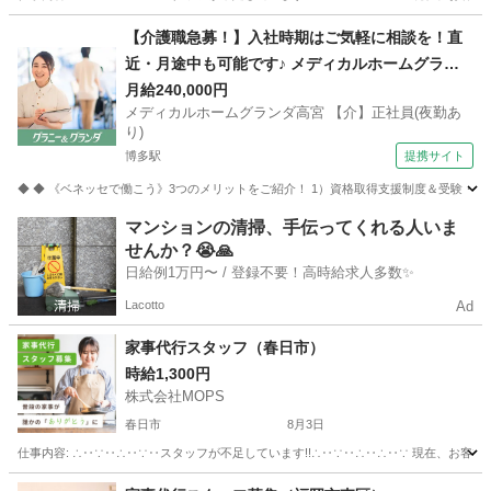
福岡
福岡市
博多駅
その他
スタッフ
【介護職急募！】入社時期はご気軽に相談を！直
近・月途中も可能です♪ メディカルホームグラン
ダ高宮 【介】正社員(夜勤あり) 老人介護施設スタ
月給240,000円
メディカルホームグランダ高宮 【介】正社員(夜勤あ
ッフ
り)
博多駅
提携サイト
◆ ◆ 《ベネッセで働こう》3つのメリットをご紹介！ 1）資格取得支援制度＆受験・研修
福岡
福岡市
博多駅
介護
マンションの清掃、手伝ってくれる人いま
せんか？😭🙏
日給例1万円〜 / 登録不要！高時給求人多数✨
Lacotto
Ad
家事代行スタッフ（春日市）
時給1,300円
株式会社MOPS
春日市
8月3日
仕事内容: ∴‥∵‥∴‥∵‥スタッフが不足しています!!∴‥∵‥∴‥∴‥∵ 現在、お客
福岡
春日市
ホームヘルパー
スタッフ