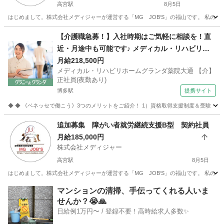
高宮駅
8月5日
はじめまして。株式会社メディジャーが運営する「MG JOB‘S」の福山です。 私の
福岡
福岡市
高宮駅
福祉
B型
【介護職急募！】入社時期はご気軽に相談を！直
近・月途中も可能です♪ メディカル・リハビリホ
ームグランダ薬院大通 【介】正社員(夜勤あり) 老
月給218,500円
メディカル・リハビリホームグランダ薬院大通 【介】
人介護施設スタッフ
正社員(夜勤あり)
博多駅
提携サイト
◆ ◆ 《ベネッセで働こう》3つのメリットをご紹介！ 1）資格取得支援制度＆受験・研修
福岡
福岡市
博多駅
介護
追加募集 障がい者就労継続支援B型 契約社員
月給185,000円
株式会社メディジャー
高宮駅
8月5日
はじめまして。株式会社メディジャーが運営する「MG JOB‘S」の福山です。 私の
福岡
福岡市
高宮駅
その他
B型
マンションの清掃、手伝ってくれる人いま
せんか？😭🙏
日給例1万円〜 / 登録不要！高時給求人多数✨