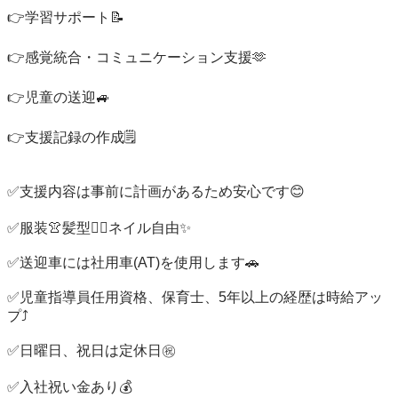
👉学習サポート📝

👉感覚統合・コミュニケーション支援🫶

👉児童の送迎🚙

👉支援記録の作成🗒️

✅支援内容は事前に計画があるため安心です😊

✅服装👚髪型💇‍♀️ネイル自由✨

✅送迎車には社用車(AT)を使用します🚗

✅児童指導員任用資格、保育士、5年以上の経歴は時給アッ
プ⤴️

✅日曜日、祝日は定休日㊗️

✅入社祝い金あり💰
