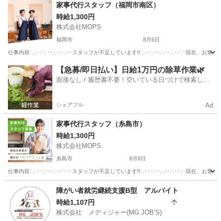
福岡
福岡市
吉塚駅
ホームヘルパー
スタッフ
家事代行スタッフ（福岡市南区）
時給1,300円
株式会社MOPS
福岡市
8月6日
仕事内容: ∴‥∵‥∴‥∵‥スタッフが不足しています!!∴‥∵‥∴‥∴‥∵ 現在、お客
福岡
福岡市
ホームヘルパー
スタッフ
【急募/即日払い】日給1万円の除草作業🌿
面接なし / 履歴書不要！空いている日づけで検索して
即日はたらける✨
シェアフル
Ad
家事代行スタッフ（糸島市）
時給1,300円
株式会社MOPS
糸島市
8月6日
仕事内容: ∴‥∵‥∴‥∵‥スタッフが不足しています!!∴‥∵‥∴‥∴‥∵ 現在、お客
福岡
糸島市
ホームヘルパー
スタッフ
障がい者就労継続支援B型 アルバイト
時給1,107円
株式会社 メディジャー(MG JOB‘S)