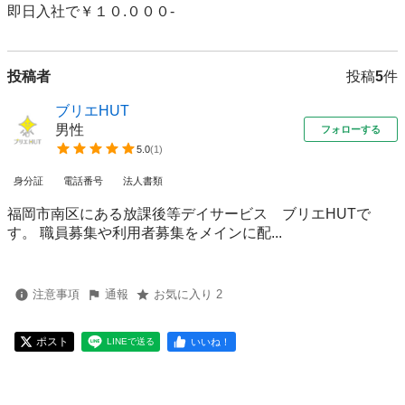
即日入社で￥１０.０００-
投稿者
投稿
5
件
ブリエHUT
男性
フォローする
5.0
(
1
)
身分証
電話番号
法人書類
福岡市南区にある放課後等デイサービス ブリエHUTで
す。 職員募集や利用者募集をメインに配...
注意事項
通報
お気に入り 2
ポスト
いいね！
LINEで送る