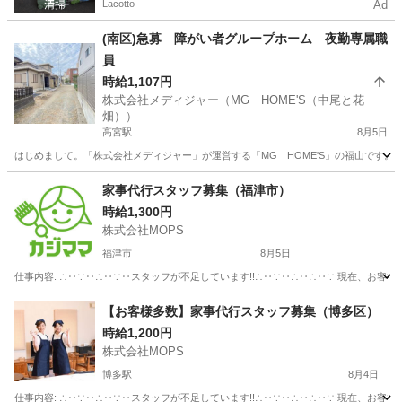
Lacotto
Ad
(南区)急募 障がい者グループホーム 夜勤専属職
員
時給1,107円
株式会社メディジャー（MG HOME'S（中尾と花
畑））
高宮駅
8月5日
はじめまして。「株式会社メディジャー」が運営する「MG HOME'S」の福山です。
福岡
福岡市
高宮駅
福祉
グループホーム
家事代行スタッフ募集（福津市）
時給1,300円
株式会社MOPS
福津市
8月5日
仕事内容: ∴‥∵‥∴‥∵‥スタッフが不足しています!!∴‥∵‥∴‥∴‥∵ 現在、お客
福岡
福津市
ホームヘルパー
スタッフ
【お客様多数】家事代行スタッフ募集（博多区）
時給1,200円
株式会社MOPS
博多駅
8月4日
仕事内容: ∴‥∵‥∴‥∵‥スタッフが不足しています!!∴‥∵‥∴‥∴‥∵ 現在、お客