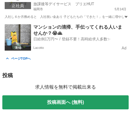
放課後等デイサービス ブリエHUT
正社員
福岡市
5月14日
入社し６か月務めると 入社祝い金あり 子どもたちの「できた！」を一緒に増やしていく
福岡
福岡市
専門職
未経験
マンションの清掃、手伝ってくれる人いま
せんか？😭🙏
日給例1万円〜 / 登録不要！高時給求人多数✨
Lacotto
Ad
ページTOPへ
投稿
求人情報を無料で掲載出来る
投稿画面へ (無料)