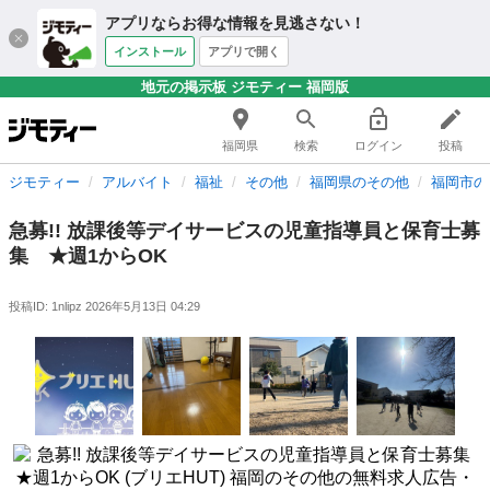
アプリならお得な情報を見逃さない！
インストール
アプリで開く
地元の掲示板 ジモティー 福岡版
福岡県
検索
ログイン
投稿
ジモティー
アルバイト
福祉
その他
福岡県のその他
福岡市の
急募!! 放課後等デイサービスの児童指導員と保育士募
集 ★週1からOK
投稿ID: 1nlipz
2026年5月13日 04:29