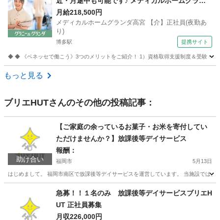
近・月途中も可能です♪ メディカルホームグラン
ダ高宮 【介】正社員(夜勤あり) 老人介護施設スタ
月給218,500円
メディカルホームグランダ高宮 【介】正社員(夜勤あ
ッフ
り)
博多駅
提携サイト
◆ ◆ 《ベネッセで働こう》3つのメリットをご紹介！ 1）資格取得支援制度＆受験・研修
福岡
福岡市
博多駅
介護
もっと見る
ブリエHUT
さんのその他の投稿記事：
【ご家庭の余っているお菓子・お米を寄付してい
ただけませんか？】放課後等デイサービス
報酬：
助け合い
福岡市
5月13日
はじめまして。 福岡市南区で放課後等デイサービスを運営しています。 当施設では、発
福岡
福岡市
買いたい/ください
お米
急募！！１名のみ 放課後等デイサービスブリエH
UT 正社員募集
月収226,000円