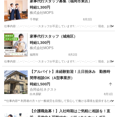
家事代行スタッフ募集（福岡市東区）
時給1,300円
株式会社MOPS
千早駅
8月2日
仕事内容: ∴‥∵‥∴‥∵‥スタッフが不足しています!!∴‥∵‥∴‥∴‥∵ 現在、お客
福岡
福岡市
千早駅
その他
スタッフ
家事代行スタッフ（城南区）
時給1,300円
株式会社MOPS
福岡市
8月2日
仕事内容: ∴‥∵‥∴‥∵‥スタッフが不足しています!!∴‥∵‥∴‥∴‥∵ 現在、お客
福岡
福岡市
ホームヘルパー
スタッフ
【アルバイト】未経験歓迎！土日祝休み 勤務時
間帯相談OK（A型事業所）
時給1,500円
合同会社ネクスト
白木原駅
8月1日
**仕事内容** 利用者の方々が一般就労を目指して安心して働ける環境を提供するための
福岡
大野城市
白木原駅
その他
業務
【介護職急募！】入社時期はご気軽に相談を！直