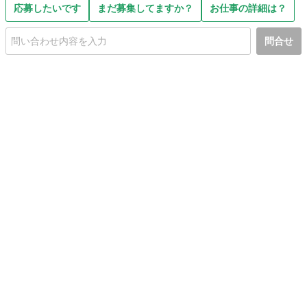
応募したいです
まだ募集してますか？
お仕事の詳細は？
問合せ
初めての方へ
利用規約
プライバシーポリシー
プライバシー・ステートメント
健全化に資する運用方針
お問い合わせ
運営会社
サイトマップ
ご利用ガイド
フリーワードで探す
PC版で表示
都道府県選択
特定商取引法の表示
利用者情報の外部送信について
© 2011-
2026
Jmty, Inc.