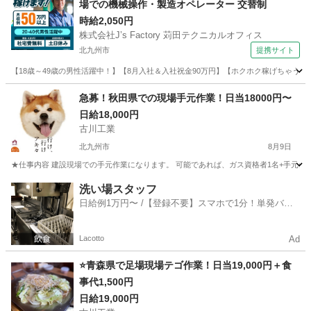
場での機械操作・製造オペレーター 交替制
時給2,050円
株式会社J’s Factory 苅田テクニカルオフィス
北九州市
提携サイト
【18歳～49歳の男性活躍中！】【8月入社＆入社祝金90万円】【ホクホク稼げちゃう！2
福岡
北九州市
その他
急募！秋田県での現場手元作業！日当18000円〜
日給18,000円
古川工業
北九州市
8月9日
★仕事内容 建設現場での手元作業になります。 可能であれば、ガス資格者1名+手元作業員2
福岡
北九州市
軽作業
手元
洗い場スタッフ
日給例1万円〜 /【登録不要】スマホで1分！単発バイ
ト一括検索✨
Lacotto
Ad
⭐️青森県で足場現場テゴ作業！日当19,000円＋食
事代1,500円
日給19,000円