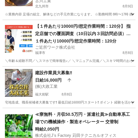
古川工業
北九州市
8月9日
☆業務内容 足場の組立、解体などの手元作業になります。 ☆勤務時間 8時〜17時 残業の場
福岡
北九州市
工場
業務
【１件あたり10000円/想定作業時間：120分】 指
定店舗での覆面調査（10日以内３回訪問必須）の
お仕事
１件あたり10000円/想定作業時間：120分
ご近所ワーク株式会社
福津市
8月8日
＼年齢＆経験不問／＼スマホで簡単報告♪／ ＼マニュアル完備／＼スキマ時間のお小遣い
福岡
福津市
その他
建設作業員大募集‼️
日給16,000円
(株)大政工業
福大前駅
8月8日
宅地造成、職長候補者大募集です❗ 最低日給16000円スタート❗ ポイント 経験を活
福岡
福岡市
福大前駅
軽作業
職長
≪寮無料・月収50.5万円・派遣社員≫自動車系工
場での機械操作・製造オペレーター 交替制
時給2,050円
株式会社J’s Factory 苅田テクニカルオフィス