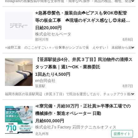
Instagramの画像投稿や簡単な文章作成 ・簡単なPC操作 ・商品の検品、梱包、発送準
福岡
飯塚市
その他
スタッフ
⭐️急募😎髪色・服装自由☘️ピアスも🛠️OK😎配管
等の板金工事 ☘️現場のギスギス感なし😊未経験
大歓迎🔰面白い仲間ばかりのシンプル作業⭐️
日給20,000円
株式会社セルベータ
那珂川市
8月8日
⭐綾野工業 のここがすごい ⭐ ✅仕🛠️事がシンプルで覚 えやすい！ 未経験から始め
福岡
那珂川市
軽作業
社長
【笹原駅徒歩4分、井尻３丁目】民泊物件の清掃ス
タッフ募集｜週1〜OK・業務委託
1回あたり4,500円
en合同会社
笹原駅
8月7日
福岡市南区の笹原駅周辺（井尻３丁目）で民泊を運営しており、チェックアウト後のお部
福岡
福岡市
笹原駅
清掃
スタッフ
≪寮完備・月給30万円・正社員≫半導体工場での
機械操作・製造オペレーター 日勤
月給600,000円
株式会社J’s Factory 苅田テクニカルオフィス
北九州市
提携サイト