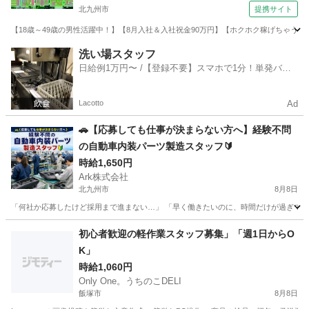
北九州市
提携サイト
【18歳～49歳の男性活躍中！】【8月入社＆入社祝金90万円】【ホクホク稼げちゃう！2
福岡
北九州市
その他
洗い場スタッフ
日給例1万円〜 /【登録不要】スマホで1分！単発バイ
ト一括検索✨
Lacotto
Ad
🚗【応募しても仕事が決まらない方へ】経験不問
の自動車内装パーツ製造スタッフ🔰
時給1,650円
Ark株式会社
北九州市
8月8日
「何社か応募したけど採用まで進まない…」 「早く働きたいのに、時間だけが過ぎてい
福岡
北九州市
工場
自動車
初心者歓迎の軽作業スタッフ募集」「週1日からO
K」
時給1,060円
Only One。うちのこDELI
飯塚市
8月8日