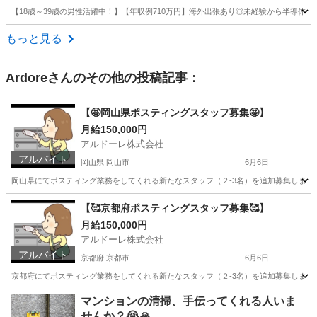
【18歳～39歳の男性活躍中！】【年収例710万円】海外出張あり◎未経験から半導体
福岡
北九州市
その他
もっと見る
Ardore
さんのその他の投稿記事：
【🤩岡山県ポスティングスタッフ募集🤩】
月給150,000円
アルドーレ株式会社
アルバイト
岡山県 岡山市
6月6日
岡山県にてポスティング業務をしてくれる新たなスタッフ（２-3名）を追加募集します！！ 
岡山
岡山市
軽作業
スタッフ
【🥰京都府ポスティングスタッフ募集🥰】
月給150,000円
アルドーレ株式会社
アルバイト
京都府 京都市
6月6日
京都府にてポスティング業務をしてくれる新たなスタッフ（２-3名）を追加募集します！！ ※
京都
京都市
ポスティング
スタッフ
マンションの清掃、手伝ってくれる人いま
せんか？😭🙏