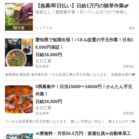
福岡
中間市
通谷駅
その他
年末年始
【急募/即日払い】日給1万円の除草作業🌿
面接なし / 履歴書不要！空いている日づけで検索して
即日はたらける✨
シェアフル
Ad
愛知県で短期出張！パネル設置の手元作業！日当1
6,000円保証！
日給16,000円
古川工業
北九州市
8月9日
★勤務地 愛知県 ★作業内容 パネル設置工事の手元作業になります。 現場責任者の指示に従っ
福岡
北九州市
軽作業
手元
3県募集中！日当15000〜16000円！かんたん手元
作業！
日給16,000円
古川工業
北九州市
8月9日
☆パネル設置業務の手元作業になります。 難しい作業は一切なく、職人さんのテゴ作業です。 ☆勤務
福岡
北九州市
軽作業
リフト
≪寮無料・月収50.5万円・派遣社員≫自動車系工