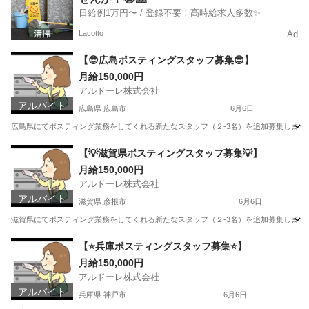
日給例1万円〜 / 登録不要！高時給求人多数✨
Lacotto
Ad
【😎広島ポスティングスタッフ募集😎】
月給150,000円
アルドーレ株式会社
アルバイト
広島県 広島市
6月6日
広島県にてポスティング業務をしてくれる新たなスタッフ（２-3名）を追加募集します！！ 
広島
広島市
ポスティング
スタッフ
【💡滋賀県ポスティングスタッフ募集💡】
月給150,000円
アルドーレ株式会社
アルバイト
滋賀県 彦根市
6月6日
滋賀県にてポスティング業務をしてくれる新たなスタッフ（２-3名）を追加募集します！！ ※
滋賀
彦根市
軽作業
スタッフ
【⭐️兵庫ポスティングスタッフ募集⭐️】
月給150,000円
アルドーレ株式会社
アルバイト
兵庫県 神戸市
6月6日