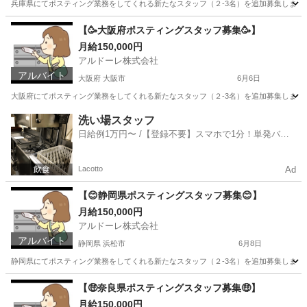
兵庫県にてポスティング業務をしてくれる新たなスタッフ（２-3名）を追加募集します！！ ※
兵庫
神戸市
ポスティング
スタッフ
【🥳大阪府ポスティングスタッフ募集🥳】
月給150,000円
アルドーレ株式会社
アルバイト
大阪府 大阪市
6月6日
大阪府にてポスティング業務をしてくれる新たなスタッフ（２-3名）を追加募集します！！ ※
大阪
大阪市
軽作業
スタッフ
洗い場スタッフ
日給例1万円〜 /【登録不要】スマホで1分！単発バイ
ト一括検索✨
Lacotto
Ad
【😊静岡県ポスティングスタッフ募集😊】
月給150,000円
アルドーレ株式会社
アルバイト
静岡県 浜松市
6月8日
静岡県にてポスティング業務をしてくれる新たなスタッフ（２-3名）を追加募集します！！ ※
静岡
浜松市
軽作業
スタッフ
【🤑奈良県ポスティングスタッフ募集🤑】
月給150,000円