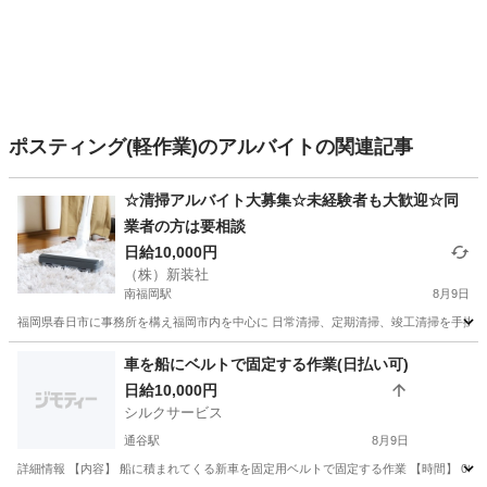
ポスティング(軽作業)のアルバイトの関連記事
☆清掃アルバイト大募集☆未経験者も大歓迎☆同
業者の方は要相談
日給10,000円
（株）新装社
南福岡駅
8月9日
福岡県春日市に事務所を構え福岡市内を中心に 日常清掃、定期清掃、竣工清掃を手掛ける
福岡
春日市
南福岡駅
清掃
番号
車を船にベルトで固定する作業(日払い可)
日給10,000円
シルクサービス
通谷駅
8月9日
詳細情報 【内容】 船に積まれてくる新車を固定用ベルトで固定する作業 【時間】 06:00～15