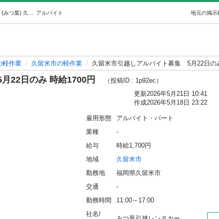
久留米市引越しアルバイト募集5月22日のみ 時給1700円 (みつ葉) 久留米の軽作業の無料求人広告・アルバイト・バイト募集情報｜ジモティー
アルバイト
地元の掲示
の軽作業
久留米市の軽作業
久留米市引越しアルバイト募集 5月22日のみ
月22日のみ 時給1700円
（投稿ID : 1p92ec）
更新
2026年5月21日 10:41
作成
2026年5月18日 23:22
雇用形態
アルバイト・パート
業種
-
給与
時給1,700円
地域
久留米市
勤務地
福岡県久留米市
交通
-
勤務時間
11:00～17:00
社名/
みつ葉引越レンタカー