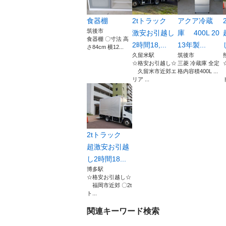
食器棚
2tトラック
アクア冷蔵
筑後市
激安お引越し
庫 400L 20
食器棚 〇寸法 高
2時間18,...
13年製...
さ84cm 横12...
久留米駅
筑後市
☆格安お引越し☆
三菱 冷蔵庫 全定
久留米市近郊エ
格内容積400L ...
リア ...
ト
2tトラック
超激安お引越
し2時間18...
博多駅
☆格安お引越し☆
福岡市近郊 〇2t
ト...
関連キーワード検索