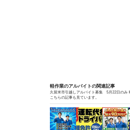
軽作業のアルバイトの関連記事
久留米市引越しアルバイト募集 5月22日のみ 
こちらの記事も見ています。