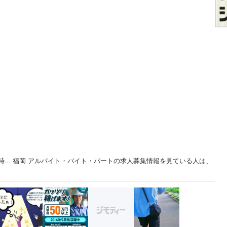
時... 福岡 アルバイト・バイト・パートの求人募集情報を見ている人は、