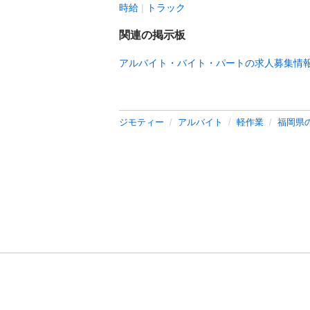
時給
トラック
関連の掲示板
アルバイト・バイト・パートの求人募集情
ジモティー
アルバイト
軽作業
福岡県
利用規約
プライ
運営会社
サイトマッ