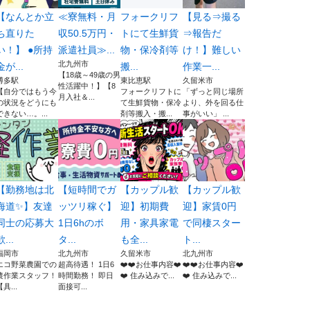
【なんとか立
≪寮無料・月
フォークリフ
【見る⇒撮る
ち直りた
収50.5万円・
トにて生鮮貨
⇒報告だ
い！】 ●所持
派遣社員≫...
物・保冷剤等
け！】難しい
北九州市
金が...
搬...
作業一...
【18歳～49歳の男
博多駅
東比恵駅
久留米市
性活躍中！】【8
【自分ではもう今
フォークリフトに
「ずっと同じ場所
月入社＆...
の状況をどうにも
て生鮮貨物・保冷
より、外を回る仕
できない…。...
剤等搬入・搬...
事がいい」 ...
【勤務地は北
【短時間でガ
【カップル歓
【カップル歓
海道✨】友達
ッツリ稼ぐ】
迎】初期費
迎】家賃0円
同士の応募大
1日6hのボ
用・家具家電
で同棲スター
歓...
タ...
も全...
ト...
福岡市
北九州市
久留米市
北九州市
エコ野菜農園での
超高待遇！ 1日6
❤️❤️お仕事内容❤️
❤️❤️お仕事内容❤️
農作業スタッフ！
時間勤務！ 即日
❤️ 住み込みで...
❤️ 住み込みで...
【具...
面接可...