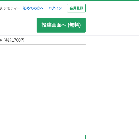
板 ジモティー
初めての方へ
ログイン
会員登録
投稿画面へ (無料)
 時給1700円