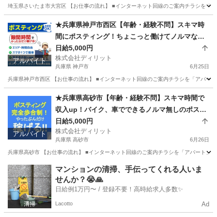
埼玉県さいたま市大宮区 【お仕事の流れ】 ■インターネット回線のご案内チラシを「ア
埼玉
さいたま市
ポスティング
スタッフ
★兵庫県神戸市西区【年齢・経験不問】スキマ時
間にポスティング！ちょこっと働けてノルマな
し、LINEのみで登録完了！ウォーキング好きにも
日給5,000円
株式会社ディリット
好評≪業務委託求人≫
アルバイト
兵庫県 神戸市
6月25日
兵庫県神戸市西区 【お仕事の流れ】 ■インターネット回線のご案内チラシを「アパート
兵庫
神戸市
ポスティング
スタッフ
★兵庫県高砂市【年齢・経験不問】スキマ時間で
収入up！バイク、車でできるノルマ無しのポステ
ィングスタッフ！LINEのみで簡単登録、ダブルワ
日給5,000円
株式会社ディリット
ーカー活躍中≪業務委託求人≫
アルバイト
兵庫県 高砂市
6月26日
兵庫県高砂市 【お仕事の流れ】 ■インターネット回線のご案内チラシを「アパート」「
兵庫
高砂市
ポスティング
スタッフ
マンションの清掃、手伝ってくれる人いま
せんか？😭🙏
日給例1万円〜 / 登録不要！高時給求人多数✨
Lacotto
Ad