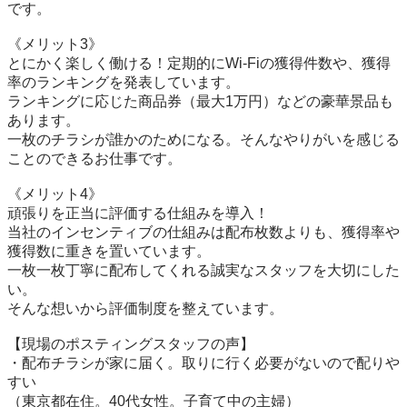
です。

《メリット3》

とにかく楽しく働ける！定期的にWi-Fiの獲得件数や、獲得
率のランキングを発表しています。

ランキングに応じた商品券（最大1万円）などの豪華景品も
あります。

一枚のチラシが誰かのためになる。そんなやりがいを感じる
ことのできるお仕事です。

《メリット4》

頑張りを正当に評価する仕組みを導入！

当社のインセンティブの仕組みは配布枚数よりも、獲得率や
獲得数に重きを置いています。

一枚一枚丁寧に配布してくれる誠実なスタッフを大切にした
い。

そんな想いから評価制度を整えています。

【現場のポスティングスタッフの声】

・配布チラシが家に届く。取りに行く必要がないので配りや
すい

（東京都在住。40代女性。子育て中の主婦）
