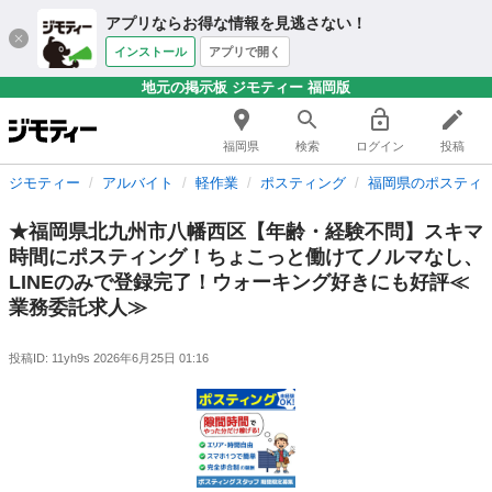
アプリならお得な情報を見逃さない！
インストール
アプリで開く
地元の掲示板 ジモティー 福岡版
福岡県
検索
ログイン
投稿
ジモティー
アルバイト
軽作業
ポスティング
福岡県のポスティ
★福岡県北九州市八幡西区【年齢・経験不問】スキマ
時間にポスティング！ちょこっと働けてノルマなし、
LINEのみで登録完了！ウォーキング好きにも好評≪
業務委託求人≫
投稿ID: 11yh9s
2026年6月25日 01:16