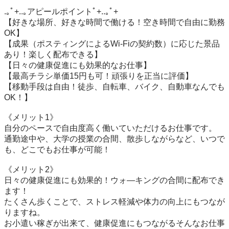
.｡ﾟ+..｡アピールポイントﾟ+..｡ﾟ+

【好きな場所、好きな時間で働ける！空き時間で自由に勤務
OK】

【成果（ポスティングによるWi-Fiの契約数）に応じた景品
あり！楽しく配布できる】

【日々の健康促進にも効果的なお仕事】

【最高チラシ単価15円も可！頑張りを正当に評価】

【移動手段は自由！徒歩、自転車、バイク、自動車なんでも
OK！】

《メリット1》

自分のペースで自由度高く働いていただけるお仕事です。

通勤途中や、大学の授業の合間、散歩しながらなど、いつで
も、どこでもお仕事が可能！

《メリット2》

日々の健康促進にも効果的！ウォ―キングの合間に配布でき
ます！

たくさん歩くことで、ストレス軽減や体力の向上にもつなが
りますね。

お小遣い稼ぎが出来て、健康促進にもつながるそんなお仕事