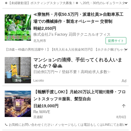
🍀【未経験歓迎】ポスティングスタッフ大募集！🍀 ＼20代・30代のレギュラースタッフ
福岡
福岡市
西鉄福岡（天神）駅
軽作業
スタッフ
≪寮無料・月収50.5万円・派遣社員≫自動車系工
場での機械操作・製造オペレーター 交替制
時給2,050円
株式会社J’s Factory 苅田テクニカルオフィス
北九州市
提携サイト
【18歳～49歳の男性活躍中！】【8月入社＆入社祝金90万円】【ホクホク稼げちゃう！2
福岡
北九州市
その他
マンションの清掃、手伝ってくれる人いま
せんか？😭🙏
日給例1万円〜 / 登録不要！高時給求人多数✨
Lacotto
Ad
【報酬手渡しOK!】月給20万以上可能‼︎清掃・フロ
ントスタッフ※服装、髪型自由
日給19,000円
Re.WAVE
旦過駅
8月6日
📞 お気軽にお問い合わせください メッセージもしくは電話もしくはLINEにてお願いいたします。 採用担当：出口 