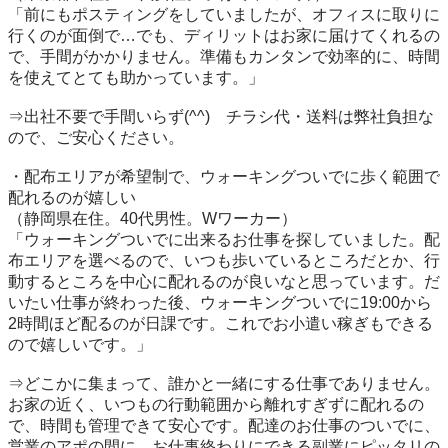
「前にもポスティングをしていましたが、オフィスに取りに
行くのが面倒で…でも、ディリットはお家に届けてくれるの
で、手間がかかりません。準備もカンタンで効率的に、時間
を使えてとても助かっています。」

⇒出社不要で手間いらず(^^)　チラシ代・送料は弊社負担な
ので、ご安心ください。

・配布エリアが希望制で、ウォーキングついでに歩く範囲で
配れるのが嬉しい

（静岡県在住。40代男性。Wワーカー）

「ウォーキングついでに出来るお仕事を探していました。配
布エリアを選べるので、いつも歩いているところだとか、行
動するところを中心に配れるのが良いなと思っています。だ
いたい仕事が終わった後、ウォーキングついでに19:00から
2時間ほど配るのが日課です。これでお小遣い稼ぎもできる
ので嬉しいです。」

⇒どこかに集まって、誰かと一緒にする仕事でありません。
お家の近く、いつもの行動範囲から離れすぎずに配れるの
で、時間も管理できて安心です。配達のお仕事のついでに、
営業のアポの間に、お仕事終わりにできる副業にピッタリの