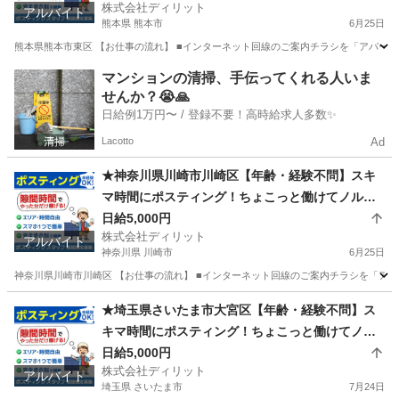
株式会社ディリット
好評≪業務委託求人≫
アルバイト
熊本県 熊本市
6月25日
熊本県熊本市東区 【お仕事の流れ】 ■インターネット回線のご案内チラシを「アパート
熊本
熊本市
ポスティング
スタッフ
マンションの清掃、手伝ってくれる人いま
せんか？😭🙏
日給例1万円〜 / 登録不要！高時給求人多数✨
Lacotto
Ad
★神奈川県川崎市川崎区【年齢・経験不問】スキ
マ時間にポスティング！ちょこっと働けてノルマ
なし、LINEのみで登録完了！ウォーキング好きに
日給5,000円
株式会社ディリット
も好評≪業務委託求人≫
アルバイト
神奈川県 川崎市
6月25日
神奈川県川崎市川崎区 【お仕事の流れ】 ■インターネット回線のご案内チラシを「アパ
神奈川
川崎市
ポスティング
スタッフ
★埼玉県さいたま市大宮区【年齢・経験不問】ス
キマ時間にポスティング！ちょこっと働けてノル
マなし、LINEのみで登録完了！ウォーキング好き
日給5,000円
株式会社ディリット
にも好評≪業務委託求人≫
アルバイト
埼玉県 さいたま市
7月24日