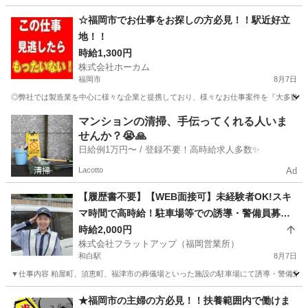
福岡
大牟田市
軽作業
土日
☆福岡市でお仕事をお探しの方必見！！駅近好立
地！！
時給1,300円
株式会社ホーカム
福岡市
8月7日
◎弊社では製造業を中心に様々な企業と提携しており、様々なお仕事案件を『大多数』取り
福岡
福岡市
軽作業
ライン
マンションの清掃、手伝ってくれる人いま
せんか？😭🙏
日給例1万円〜 / 登録不要！高時給求人多数✨
Lacotto
Ad
【履歴書不要】【WEB面接可】未経験者OK!スキ
マ時間で高時給！駐車場等での誘導・警備員募
集！
時給2,000円
株式会社フラットアップ（福岡営業所）
和白駅
8月7日
▼仕事内容 粕屋町、須恵町、福津市の葬儀場といった施設の駐車場にて誘導・警備業務をお
福岡
福岡市
和白駅
警備員
時給
★福岡市の主婦の方必見！！扶養範囲内で働けま