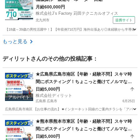
月給600,000円
株式会社J’s Factory 苅田テクニカルオフィス
北九州市
提携サイト
【18歳～39歳の男性活躍中！】【年収例710万円】海外出張あり◎未経験から半導体
福岡
北九州市
その他
もっと見る
ディリット
さんのその他の投稿記事：
★広島県広島市南区【年齢・経験不問】スキマ時
間にポスティング！ちょこっと働けてノルマな
し、LINEのみで登録完了！ウォーキング好きにも
日給5,000円
株式会社ディリット
好評≪業務委託求人≫
アルバイト
広島県 広島市
6月25日
広島県広島市南区 【お仕事の流れ】 ■インターネット回線のご案内チラシを「アパート
広島
広島市
ポスティング
スタッフ
★熊本県熊本市東区【年齢・経験不問】スキマ時
間にポスティング！ちょこっと働けてノルマな
し、LINEのみで登録完了！ウォーキング好きにも
日給5,000円