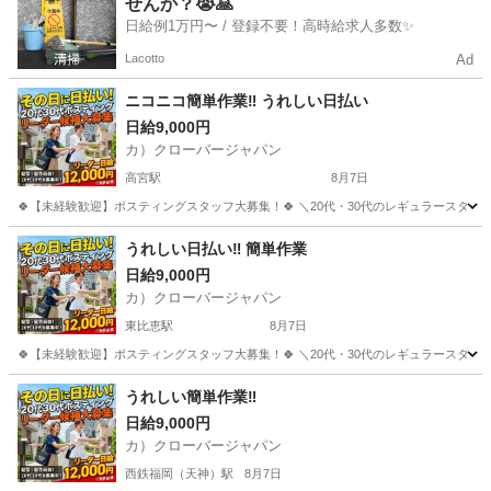
せんか？😭🙏
日給例1万円〜 / 登録不要！高時給求人多数✨
Lacotto
Ad
ニコニコ簡単作業‼️ うれしい日払い
日給9,000円
カ）クローバージャパン
高宮駅
8月7日
🍀【未経験歓迎】ポスティングスタッフ大募集！🍀 ＼20代・30代のレギュラースタッフ
福岡
福岡市
高宮駅
軽作業
スタッフ
うれしい日払い‼ 簡単作業
日給9,000円
カ）クローバージャパン
東比恵駅
8月7日
🍀【未経験歓迎】ポスティングスタッフ大募集！🍀 ＼20代・30代のレギュラースタッフ
福岡
福岡市
東比恵駅
軽作業
スタッフ
うれしい簡単作業‼
日給9,000円
カ）クローバージャパン
西鉄福岡（天神）駅
8月7日