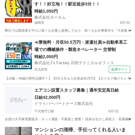
す！！好立地！！駅近徒歩3分！！
時給1,050円
株式会社ホーカム
福岡市
8月7日
弊社では製造業を中心に様々な企業と提携しており、様々なお仕事案件を『大多数』取り扱
福岡
福岡市
軽作業
フリーダイヤル
≪寮無料・月収50.5万円・派遣社員≫自動車系工
場での機械操作・製造オペレーター 交替制
時給2,050円
株式会社J’s Factory 苅田テクニカルオフィス
北九州市
提携サイト
【18歳～49歳の男性活躍中！】【8月入社＆入社祝金90万円】【ホクホク稼げちゃう！2
福岡
北九州市
その他
エアコン設置スタッフ募集｜通年安定高日給
日給42,000円
ドライバーパートナーズ株式会社
千代県庁口駅
8月7日
全国の大手家電量販店・ネット通販・不動産と連携！ 技術を生かし高収入・長期継続を！
福岡
福岡市
千代県庁口駅
軽作業
スタッフ
マンションの清掃、手伝ってくれる人いま