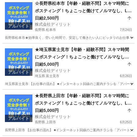
☆長野県松本市【年齢・経験不問】スキマ時間に
ポスティング！ちょこっと働けてノルマなし、LIN
Eのみで登録完了！ウォーキング好きにも好評≪業
日給2,500円
株式会社ディリット
務委託求人≫
アルバイト
長野県 松本市
7月24日
長野県松本市★効率良く、空いた時間で、安定して働きたい人にピッタリのお仕事！ 《未
長野
松本市
ポスティング
スタッフ
★埼玉県富士見市【年齢・経験不問】スキマ時間
にポスティング！ちょこっと働けてノルマなし、L
INEのみで登録完了！ウォーキング好きにも好評≪
日給5,000円
株式会社ディリット
業務委託求人≫
アルバイト
埼玉県 富士見市
6月26日
埼玉県富士見市 【お仕事の流れ】 ■インターネット回線のご案内チラシを「アパート」
埼玉
富士見市
ポスティング
スタッフ
★長野県上田市【年齢・経験不問】スキマ時間に
ポスティング！ちょこっと働けてノルマなし、LIN
Eのみで登録完了！ウォーキング好きにも好評≪業
日給5,000円
株式会社ディリット
務委託求人≫
アルバイト
長野県 上田市
6月25日
長野県上田市 【お仕事の流れ】 ■インターネット回線のご案内チラシを「アパート」「