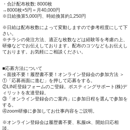
・合計配布枚数: 8000枚

→8000枚×5円＝月40,000円

※日給換算5,000円、時給換算約1,250円

※日給は配布枚数によって変動しますので参考程度にして下
さい。

※チラシの発注方法、適正な枚数などは経験等を考慮の上、
研修などでお伝えしております。配布のコツなどもお伝えし
ております。お気軽にご相談ください。

■応募方法について

＜面接不要！履歴書不要！オンライン登録会の参加方法 ＞

①「応募画面に進む」を押して応募をする。

②LINE登録フォームのご登録。ポスティングサポート(株)デ
ィリットを友達登録。

③「オンライン登録会のご案内」に参加日程を選んで参加を
する。

④zoom研修に参加してお仕事内容をご説明。

※オンライン登録会は履歴書不要、私服ok、開始日応相
談。
