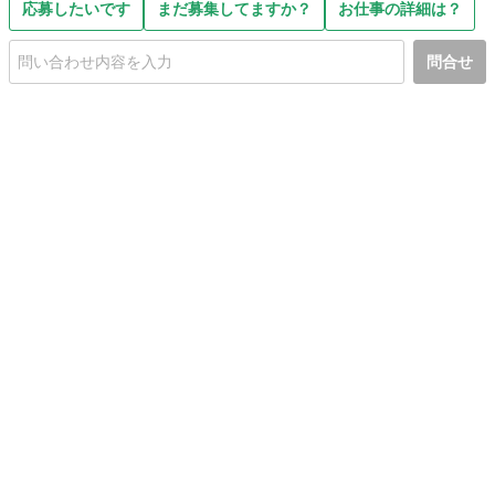
応募したいです
まだ募集してますか？
お仕事の詳細は？
問合せ
初めての方へ
利用規約
プライバシーポリシー
プライバシー・ステートメント
健全化に資する運用方針
お問い合わせ
運営会社
サイトマップ
ご利用ガイド
フリーワードで探す
PC版で表示
都道府県選択
特定商取引法の表示
利用者情報の外部送信について
© 2011-
2026
Jmty, Inc.