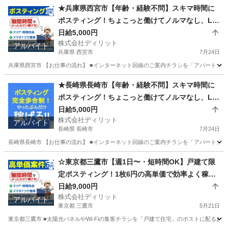
長野
上田市
ポスティング
スタッフ
★兵庫県西宮市【年齢・経験不問】スキマ時間に
ポスティング！ちょこっと働けてノルマなし、LIN
Eのみで登録完了！ウォーキング好きにも好評≪業
日給5,000円
株式会社ディリット
務委託求人≫
アルバイト
兵庫県 西宮市
7月24日
兵庫県西宮市 【お仕事の流れ】 ■インターネット回線のご案内チラシを「アパート」「
兵庫
西宮市
ポスティング
スタッフ
★長崎県長崎市【年齢・経験不問】スキマ時間に
ポスティング！ちょこっと働けてノルマなし、LIN
Eのみで登録完了！ウォーキング好きにも好評≪業
日給5,000円
株式会社ディリット
務委託求人≫
アルバイト
長崎県 長崎市
7月24日
長崎県長崎市 【お仕事の流れ】 ■インターネット回線のご案内チラシを「アパート」「
長崎
長崎市
ポスティング
スタッフ
☆東京都三鷹市【週1日〜・短時間OK】戸建て限
定ポスティング！1枚6円の高単価で効率よく稼げ
る！履歴書不要・LINEで登録完了
日給9,000円
株式会社ディリット
アルバイト
東京都 三鷹市
5月21日
東京都三鷹市 ■太陽光パネルやWi-Fiの集客チラシを「戸建て住宅」のポストに配るお