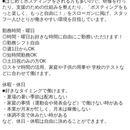
■はじめてポスティングをされる方も多いので、研修を行っ
たり、支援のための仕組みを整えたり、「ポスティングをも
っと楽しく、もっと自由に！」をスローガンに掲げ、スタッ
フ一人ひとりが働きやすい環境を目指しています。

勤務時間・曜日

◎時間・曜日お好きな時間に自由にご勤務いただけます！

◎勤務シフト自由

◎週1日からOK

◎短時間勤務OK

◎土日祝のみの方OK

◎スキマ時間の活用、家庭や子供の用事や 学校のテストな
どに合わせて働けます。

休暇・休日

■好きなタイミングで働けます。

・夏場の暑い季節は配布しない

・家庭の事情（運動会や発表会など）で働けない時がある

・本業が月末が忙しく、月末は稼働しない

・体調不良で休みたい時がある

など、休日・休暇は自由に決めることができます。
