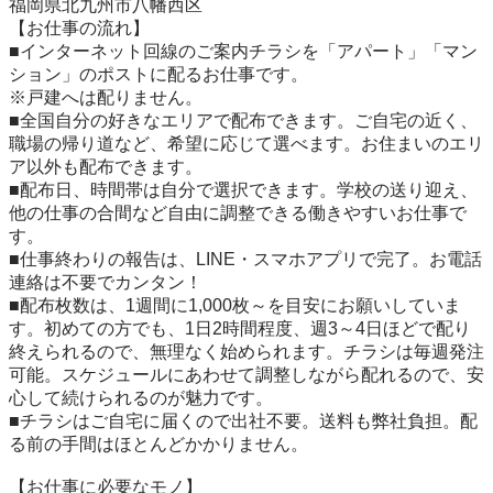
福岡県北九州市八幡西区

【お仕事の流れ】

■インターネット回線のご案内チラシを「アパート」「マン
ション」のポストに配るお仕事です。

※戸建へは配りません。

■全国自分の好きなエリアで配布できます。ご自宅の近く、
職場の帰り道など、希望に応じて選べます。お住まいのエリ
ア以外も配布できます。

■配布日、時間帯は自分で選択できます。学校の送り迎え、
他の仕事の合間など自由に調整できる働きやすいお仕事で
す。

■仕事終わりの報告は、LINE・スマホアプリで完了。お電話
連絡は不要でカンタン！

■配布枚数は、1週間に1,000枚～を目安にお願いしていま
す。初めての方でも、1日2時間程度、週3～4日ほどで配り
終えられるので、無理なく始められます。チラシは毎週発注
可能。スケジュールにあわせて調整しながら配れるので、安
心して続けられるのが魅力です。

■チラシはご自宅に届くので出社不要。送料も弊社負担。配
る前の手間はほとんどかかりません。

【お仕事に必要なモノ】
