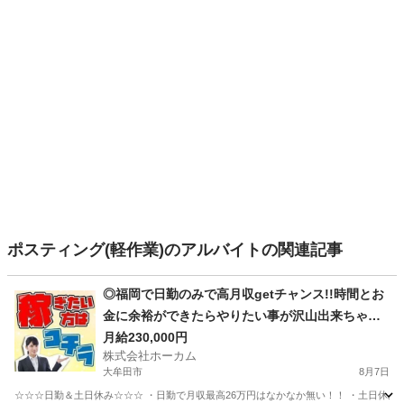
ポスティング(軽作業)のアルバイトの関連記事
◎福岡で日勤のみで高月収getチャンス!!時間とお
金に余裕ができたらやりたい事が沢山出来ちゃう
☆
月給230,000円
株式会社ホーカム
大牟田市
8月7日
☆☆☆日勤＆土日休み☆☆☆ ・日勤で月収最高26万円はなかなか無い！！ ・土日休み