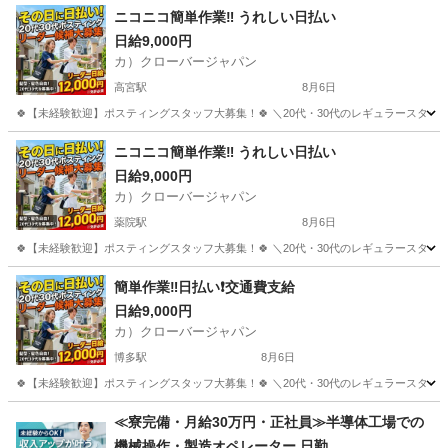
福岡
北九州市
旦過駅
清掃
スタッフ
ニコニコ簡単作業‼️ うれしい日払い
日給9,000円
カ）クローバージャパン
高宮駅
8月6日
🍀【未経験歓迎】ポスティングスタッフ大募集！🍀 ＼20代・30代のレギュラースタッフ
福岡
福岡市
高宮駅
軽作業
スタッフ
ニコニコ簡単作業‼️ うれしい日払い
日給9,000円
カ）クローバージャパン
薬院駅
8月6日
🍀【未経験歓迎】ポスティングスタッフ大募集！🍀 ＼20代・30代のレギュラースタッフ
福岡
福岡市
薬院駅
軽作業
スタッフ
簡単作業‼️日払い❗️交通費支給
日給9,000円
カ）クローバージャパン
博多駅
8月6日
🍀【未経験歓迎】ポスティングスタッフ大募集！🍀 ＼20代・30代のレギュラースタッフ
福岡
福岡市
博多駅
軽作業
スタッフ
≪寮完備・月給30万円・正社員≫半導体工場での
機械操作・製造オペレーター 日勤