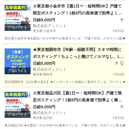
東京
三鷹市
ポスティング
チラシ
☆東京都小金井市【週1日〜・短時間OK】戸建て
限定ポスティング！1枚6円の高単価で効率よく稼
げる！履歴書不要・LINEで登録完了
日給9,000円
株式会社ディリット
アルバイト
東京都 小金井市
5月21日
東京都小金井市 ■太陽光パネルやWi-Fiの集客チラシを「戸建て住宅」のポストに配る
東京
小金井市
ポスティング
チラシ
★東京都調布市【年齢・経験不問】スキマ時間に
ポスティング！ちょこっと働けてノルマなし、LIN
Eのみで登録完了！ウォーキング好きにも好評≪業
日給5,000円
株式会社ディリット
務委託求人≫
アルバイト
東京都 調布市
7月24日
東京都調布市 【お仕事の流れ】 ■インターネット回線のご案内チラシを「アパート」「
東京
調布市
ポスティング
スタッフ
☆東京都品川区【週1日〜・短時間OK】戸建て限
定ポスティング！1枚6円の高単価で効率よく稼げ
る！履歴書不要・LINEで登録完了
日給9,000円
株式会社ディリット
アルバイト
東京都 品川区
5月21日
東京都品川区 ■太陽光パネルやWi-Fiの集客チラシを「戸建て住宅」のポストに配るお