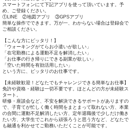
スマートフォンにて下記アプリを使って頂いています。予
め、ご登録ください。

①LINE　②地図アプリ　③GPSアプリ

簡単な操作でできます。万が一、わからない場合は登録会で
ご相談ください。

【こんな方にピッタリ！】

「ウォーキングがてらお小遣いが欲しい」

「在宅勤務による運動不足を解消したい」

「お仕事の行き帰りにできる副業が欲しい」

「空いた時間を有効活用したい」

という方に、ピッタリのお仕事です。

【未経験歓迎！どなたでもチャレンジできる簡単なお仕事】

免許や資格・経験は一切不要です。ほとんどの方が未経験ス
タート。

研修・座談会など、不安を解決できるサポートがありますの
で、子育てが忙しく働く時間をまとまって取れない方、本業
の合間に運動不足解消したい方、定年退職後で少しだけ働き
たい方、大学生でこれから頑張ろうと思う方など、どなたで
も融通を利かせてご勤務いただくことが可能です。
