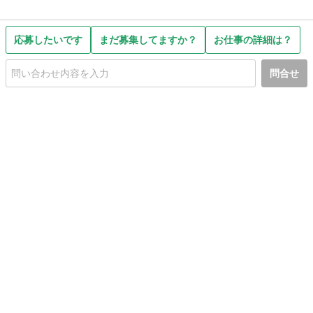
応募したいです
まだ募集してますか？
お仕事の詳細は？
問合せ
初めての方へ
利用規約
プライバシーポリシー
プライバシー・ステートメント
健全化に資する運用方針
お問い合わせ
運営会社
サイトマップ
ご利用ガイド
フリーワードで探す
PC版で表示
都道府県選択
特定商取引法の表示
利用者情報の外部送信について