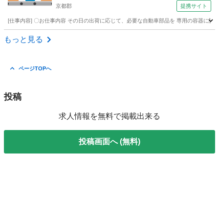
京都郡
提携サイト
[仕事内容] 〇お仕事内容 その日の出荷に応じて、必要な自動車部品を 専用の容器に詰
福岡
京都郡
その他
もっと見る
ページTOPへ
投稿
求人情報を無料で掲載出来る
投稿画面へ (無料)