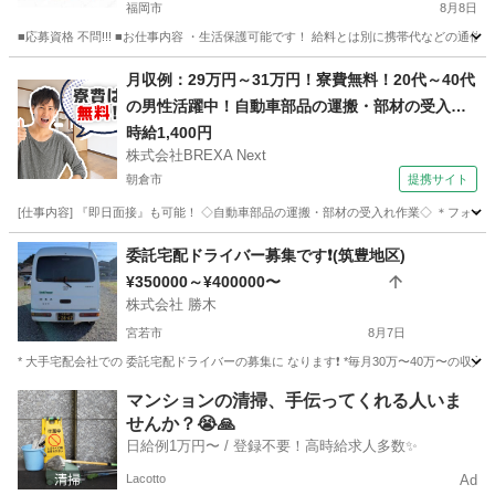
福岡市
8月8日
■応募資格 不問!!! ■お仕事内容 ・生活保護可能です！ 給料とは別に携帯代などの通信費
福岡
福岡市
物流
生活保護
月収例：29万円～31万円！寮費無料！20代～40代
の男性活躍中！自動車部品の運搬・部材の受入れ
作業！未経験OK★入社後に資格取得可能★友達同
時給1,400円
株式会社BREXA Next
士の応募OK★時給1,400円！年間休日120日＆土
朝倉市
提携サイト
日休み◎社員食堂あり！社会保険完備◎日払い制
度あり
[仕事内容] 『即日面接』も可能！ ◇自動車部品の運搬・部材の受入れ作業◇ ＊フォー
福岡
朝倉市
その他
委託宅配ドライバー募集です❗️(筑豊地区)
¥350000～¥400000〜
株式会社 勝木
宮若市
8月7日
* 大手宅配会社での 委託宅配ドライバーの募集に なります❗️ *毎月30万〜40万〜の収入
福岡
宮若市
ドライバー
筑豊
マンションの清掃、手伝ってくれる人いま
せんか？😭🙏
日給例1万円〜 / 登録不要！高時給求人多数✨
Lacotto
Ad