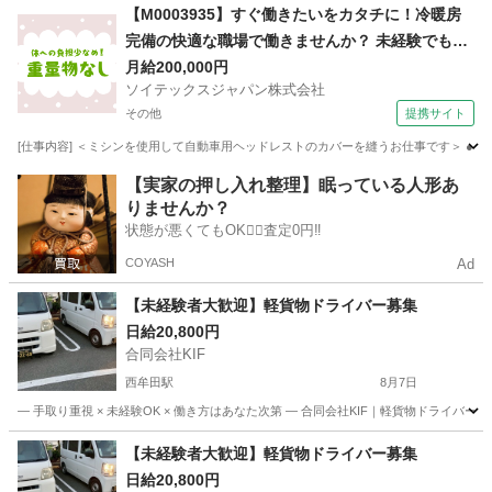
福岡
北九州市
ドライバー
荷物
【M0003935】すぐ働きたいをカタチに！冷暖房
完備の快適な職場で働きませんか？ 未経験でも大
丈夫！！！
月給200,000円
ソイテックスジャパン株式会社
その他
提携サイト
[仕事内容] ＜ミシンを使用して自動車用ヘッドレストのカバーを縫うお仕事です＞ ●
福岡
その他
その他
【実家の押し入れ整理】眠っている人形あ
りませんか？
状態が悪くてもOK🙆‍♀️査定0円‼️
COYASH
Ad
【未経験者大歓迎】軽貨物ドライバー募集
日給20,800円
合同会社KIF
西牟田駅
8月7日
― 手取り重視 × 未経験OK × 働き方はあなた次第 ― 合同会社KIF｜軽貨物ドライバ
福岡
八女市
西牟田駅
ドライバー
合同会社
【未経験者大歓迎】軽貨物ドライバー募集
日給20,800円