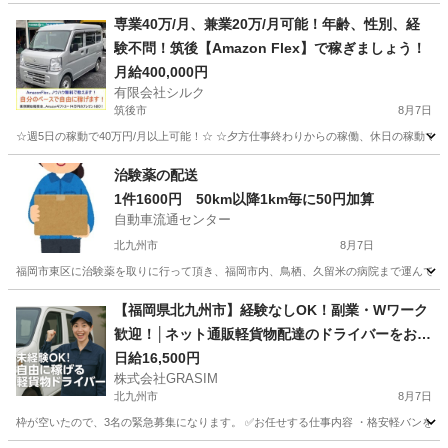
専業40万/月、兼業20万/月可能！年齢、性別、経
験不問！筑後【Amazon Flex】で稼ぎましょう！
月給400,000円
有限会社シルク
筑後市
8月7日
☆週5日の稼動で40万円/月以上可能！☆ ☆夕方仕事終わりからの稼働、休日の稼動で20万
福岡
筑後市
配送
Amazon
治験薬の配送
1件1600円 50km以降1km毎に50円加算
自動車流通センター
北九州市
8月7日
福岡市東区に治験薬を取りに行って頂き、福岡市内、鳥栖、久留米の病院まで運んでいただ
福岡
北九州市
ドライバー
1件
【福岡県北九州市】経験なしOK！副業・Wワーク
歓迎！│ネット通販軽貨物配達のドライバーをお願
いします！
日給16,500円
株式会社GRASIM
北九州市
8月7日
枠が空いたので、3名の緊急募集になります。 ✅お任せする仕事内容 ・格安軽バンを使