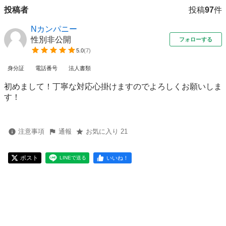
投稿者
投稿
97
件
Nカンパニー
性別非公開
フォローする
5.0
(
7
)
身分証
電話番号
法人書類
初めまして！丁寧な対応心掛けますのでよろしくお願いしま
す！
注意事項
通報
お気に入り 21
ポスト
いいね！
LINEで送る