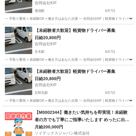
合同会社KIF
蒲池駅
8月7日
― 手取り重視 × 未経験OK × 働き方はあなた次第 ― 合同会社KIF｜軽貨物ドライバ
福岡
大川市
蒲池駅
ドライバー
合同会社
【未経験者大歓迎】軽貨物ドライバー募集
日給20,800円
合同会社KIF
甘木駅
8月7日
― 手取り重視 × 未経験OK × 働き方はあなた次第 ― 合同会社KIF｜軽貨物ドライバ
福岡
朝倉市
甘木駅
ドライバー
合同会社
【未経験者大歓迎】軽貨物ドライバー募集
日給20,800円
合同会社KIF
五郎丸駅
8月7日
― 手取り重視 × 未経験OK × 働き方はあなた次第 ― 合同会社KIF｜軽貨物ドライバ
福岡
久留米市
五郎丸駅
ドライバー
合同会社
【M0002344】働きたい気持ちを即実現！未経験
者の方でも丁寧にご指導いたします めったに出な
いレア求人です！！
月給200,000円
ソイテックスジャパン株式会社