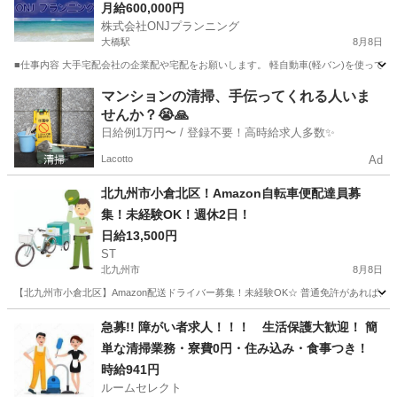
岡市南区急募！福岡市、福岡市近郊全域で募集｜
月給600,000円
株式会社ONJプランニング
軽貨物ドライバースタッフ募集 《月収40万〜70万
大橋駅
8月8日
可能》
■仕事内容 大手宅配会社の企業配や宅配をお願いします。 軽自動車(軽バン)を使って
福岡
福岡市
大橋駅
配送
スタッフ
マンションの清掃、手伝ってくれる人いま
せんか？😭🙏
日給例1万円〜 / 登録不要！高時給求人多数✨
Lacotto
Ad
北九州市小倉北区！Amazon自転車便配達員募
集！未経験OK！週休2日！
日給13,500円
ST
北九州市
8月8日
【北九州市小倉北区】Amazon配送ドライバー募集！未経験OK☆ 普通免許があれば、
福岡
北九州市
ドライバー
Amazon
急募!! 障がい者求人！！！ 生活保護大歓迎！ 簡
単な清掃業務・寮費0円・住み込み・食事つき！
時給941円
ルームセレクト