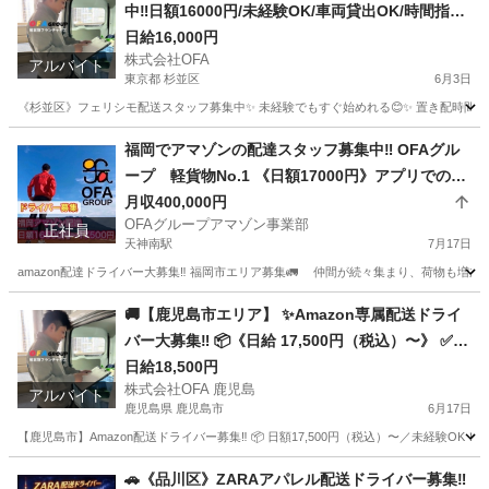
中‼️日額16000円/未経験OK/車両貸出OK/時間指定
無しで置配/OFAグループ🚚✨
日給16,000円
株式会社OFA
アルバイト
東京都 杉並区
6月3日
《杉並区》フェリシモ配送スタッフ募集中✨ 未経験でもすぐ始めれる😊✨ 置き配時間指定がな
東京
杉並区
物流
置き配
福岡でアマゾンの配達スタッフ募集中‼️ OFAグル
ープ 軽貨物No.1 《日額17000円》アプリでの配
達なので未経験OK😆
月収400,000円
OFAグループアマゾン事業部
正社員
天神南駅
7月17日
amazon配達ドライバー大募集‼️ 福岡市エリア募集🚛 仲間が続々集まり、荷物も増加中〜🔥
福岡
福岡市
天神南駅
物流
未経験
🚚【鹿児島市エリア】 ✨Amazon専属配送ドライ
バー大募集‼️ 📦《日給 17,500円（税込）〜》 ✅
未経験歓迎！ ✅ 普通免許があればOK！ 安定の仕
日給18,500円
株式会社OFA 鹿児島
事量＆高収入💰 今すぐチャレンジしませんか？ #
アルバイト
鹿児島県 鹿児島市
6月17日
株式会社OFA
【鹿児島市】Amazon配送ドライバー募集‼️ 📦 日額17,500円（税込）〜／未経験O
鹿児島
鹿児島市
配送
Amazon
🚗《品川区》ZARAアパレル配送ドライバー募集‼️