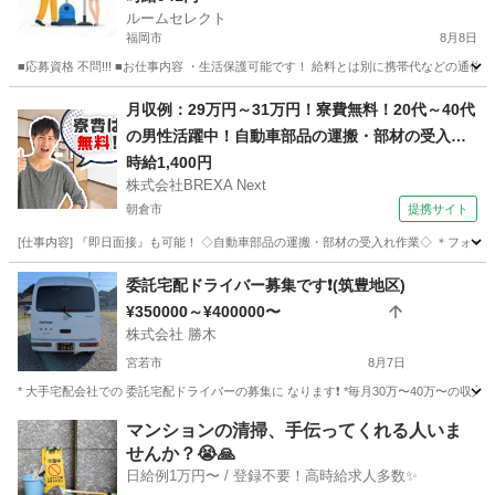
ルームセレクト
福岡市
8月8日
■応募資格 不問!!! ■お仕事内容 ・生活保護可能です！ 給料とは別に携帯代などの通信費
福岡
福岡市
物流
生活保護
月収例：29万円～31万円！寮費無料！20代～40代
の男性活躍中！自動車部品の運搬・部材の受入れ
作業！未経験OK★入社後に資格取得可能★友達同
時給1,400円
株式会社BREXA Next
士の応募OK★時給1,400円！年間休日120日＆土
朝倉市
提携サイト
日休み◎社員食堂あり！社会保険完備◎日払い制
度あり
[仕事内容] 『即日面接』も可能！ ◇自動車部品の運搬・部材の受入れ作業◇ ＊フォー
福岡
朝倉市
その他
委託宅配ドライバー募集です❗️(筑豊地区)
¥350000～¥400000〜
株式会社 勝木
宮若市
8月7日
* 大手宅配会社での 委託宅配ドライバーの募集に なります❗️ *毎月30万〜40万〜の収入
福岡
宮若市
ドライバー
筑豊
マンションの清掃、手伝ってくれる人いま
せんか？😭🙏
日給例1万円〜 / 登録不要！高時給求人多数✨