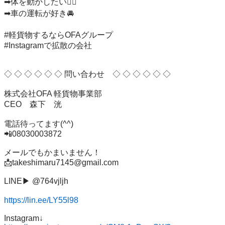
➡︎体を動かしたい🏃‍♂️

➡︎車の運転が好き🚘

#軽貨物するならOFAグループ

#Instagramで拡散の会社

◇ ◇ ◇ ◇ ◇ ◇ 問い合わせ　◇ ◇ ◇ ◇ ◇ ◇

株式会社OFA 軽貨物事業部

CEO　森下　洸

電話待ってます(^^)

📲08030003872

メールでもかまいません！

📩takeshimaru7145@gmail.com

LINE▶︎ @764vjljh

https://lin.ee/LY55l98