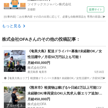
ソイテックスジャパン株式会社
京都郡
提携サイト
[仕事内容] 〇お仕事内容 その日の出荷に応じて、必要な自動車部品を 専用の容器に詰
福岡
京都郡
その他
もっと見る
株式会社OFA
さんのその他の投稿記事：
《奄美大島》配送ドライバー募集‼️未経験OK／女
性活躍中／月収50万円以上も可能！
月給450,000円
株式会社OFA
アルバイト
鹿児島県 奄美市
5月16日
🟠【奄美大島エリア】軽貨物ドライバー大募集‼ 未経験OK／女性活躍中／月収50万円以上も
鹿児島
奄美市
物流
スポット
《熊本市》軽貨物は稼げる✨日給2万以上可能🙆‍♂️/
未経験OK/車両貸出OK/人気求人/新エリア追加/若
手が活躍してるOFAグループ🥰✨
月給450,000円
株式会社OFA
アルバイト