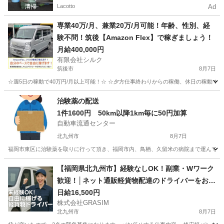
Lacotto
Ad
専業40万/月、兼業20万/月可能！年齢、性別、経
験不問！筑後【Amazon Flex】で稼ぎましょう！
月給400,000円
有限会社シルク
筑後市
8月7日
☆週5日の稼動で40万円/月以上可能！☆ ☆夕方仕事終わりからの稼働、休日の稼動で20万
福岡
筑後市
配送
Amazon
治験薬の配送
1件1600円 50km以降1km毎に50円加算
自動車流通センター
北九州市
8月7日
福岡市東区に治験薬を取りに行って頂き、福岡市内、鳥栖、久留米の病院まで運んでいただ
福岡
北九州市
ドライバー
1件
【福岡県北九州市】経験なしOK！副業・Wワーク
歓迎！│ネット通販軽貨物配達のドライバーをお願
いします！
日給16,500円
株式会社GRASIM
北九州市
8月7日