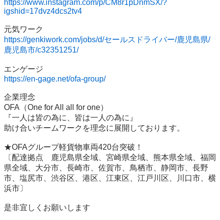
https://www.instagram.com/p/CM8r1pDnmSX/?
igshid=17dvz4dcs2tv4
https://genkiwork.com/jobs/d/セールスドライバー/鹿児島県/
鹿児島市/c32351251/
https://en-gage.net/ofa-group/
企業理念

OFA（One for All all for one）

『一人は皆の為に、皆は一人の為に』

助け合いチームワークを理念に展開しております。

★OFAグループ軽貨物車両420台突破！

〔配達拠点　鹿児島県全域、宮崎県全域、熊本県全域、福岡
県全域、大分市、長崎市、佐賀市、鳥栖市、静岡市、長野
市、塩尻市、渋谷区、港区、江東区、江戸川区、川口市、横
浜市〕

是非宜しくお願いします