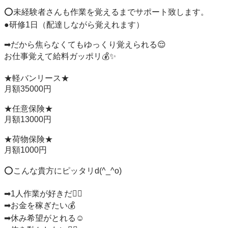
⭕️未経験者さんも作業を覚えるまでサポート致します。

●研修1日（配達しながら覚えれます）

➡︎だから焦らなくてもゆっくり覚えられる😌

お仕事覚えて給料ガッポリ💰✨

★軽バンリース★

月額35000円

★任意保険★

月額13000円

★荷物保険★

月額1000円

⭕️こんな貴方にピッタリd(^_^o)

➡︎1人作業が好きだ👨‍⚕️

➡︎お金を稼ぎたい💰

➡︎休み希望がとれる☺️
