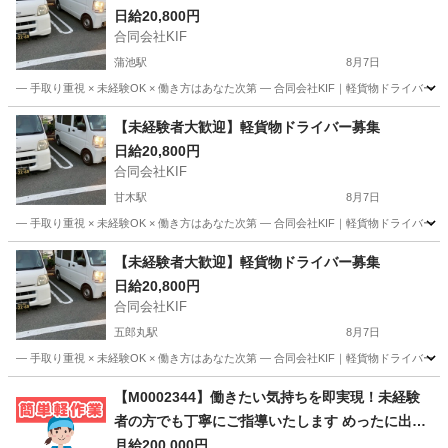
日給20,800円
合同会社KIF
蒲池駅
8月7日
― 手取り重視 × 未経験OK × 働き方はあなた次第 ― 合同会社KIF｜軽貨物ドライバ
福岡
大川市
蒲池駅
ドライバー
合同会社
【未経験者大歓迎】軽貨物ドライバー募集
日給20,800円
合同会社KIF
甘木駅
8月7日
― 手取り重視 × 未経験OK × 働き方はあなた次第 ― 合同会社KIF｜軽貨物ドライバ
福岡
朝倉市
甘木駅
ドライバー
合同会社
【未経験者大歓迎】軽貨物ドライバー募集
日給20,800円
合同会社KIF
五郎丸駅
8月7日
― 手取り重視 × 未経験OK × 働き方はあなた次第 ― 合同会社KIF｜軽貨物ドライバ
福岡
久留米市
五郎丸駅
ドライバー
合同会社
【M0002344】働きたい気持ちを即実現！未経験
者の方でも丁寧にご指導いたします めったに出な
いレア求人です！！
月給200,000円