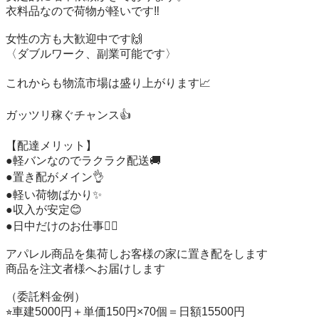
衣料品なので荷物が軽いです‼️

女性の方も大歓迎中です🙌

〈ダブルワーク、副業可能です〉

これからも物流市場は盛り上がります📈

ガッツリ稼ぐチャンス👍

【配達メリット】

●軽バンなのでラクラク配送🚚

●置き配がメイン👌

●軽い荷物ばかり✨

●収入が安定😊

●日中だけのお仕事🙆‍♂️

アパレル商品を集荷しお客様の家に置き配をします

商品を注文者様へお届けします

（委託料金例）

⭐︎車建5000円＋単価150円×70個＝日額15500円
