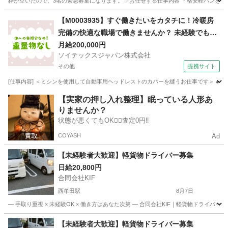
枠が空いたので、3名の緊急募集になります。 ✅お任せする仕事内容 ・格安軽バンを使
福岡
北九州市
ドライバー
荷物
【M0003935】すぐ働きたいをカタチに！冷暖房
完備の快適な職場で働きませんか？ 未経験でも大
丈夫！！！
月給200,000円
ソイテックスジャパン株式会社
その他
提携サイト
[仕事内容] ＜ミシンを使用して自動車用ヘッドレストのカバーを縫うお仕事です＞ ●
福岡
その他
その他
【実家の押し入れ整理】眠っている人形あ
りませんか？
状態が悪くてもOK🙆‍♀️査定0円‼️
COYASH
Ad
【未経験者大歓迎】軽貨物ドライバー募集
日給20,800円
合同会社KIF
西牟田駅
8月7日
― 手取り重視 × 未経験OK × 働き方はあなた次第 ― 合同会社KIF｜軽貨物ドライバ
福岡
八女市
西牟田駅
ドライバー
合同会社
【未経験者大歓迎】軽貨物ドライバー募集