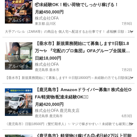
📦未経験OK！軽い荷物でしっかり稼げる！
月給450,000円
株式会社OFA
アルバイト
東京都 品川区
7月9日
大手アパレル（ZARA等）の商品を 個人宅へ配送するお仕事です！ 💰報酬 日額：18,000円〜20,0
東京
品川区
軽作業
荷物
【垂水市】新規業務開始にて募集します‼️日額1.8
万〜✨ 『宅配のプロ集団』OFAグループ全国展開
中🚛 全国で仲間が続々集まり、荷物も増加中〜
日給18,000円
株式会社OFA
アルバイト
鹿児島県 垂水市
7月2日
【垂水市】新規業務開始にて募集します‼️ ※日額18000円～未経験の方でも日額保証☺️ 『
鹿児島
垂水市
配送
スポット
【鹿児島市】Amazonドライバー募集‼️ 株式会社O
FA/軽貨物/配達未経験OK🙆‍♂️
月給420,000円
株式会社OFA 鹿児島支店
アルバイト
鹿児島県 鹿児島市
6月3日
《鹿児島市》日額18500円（繁忙期求人）✨ マジで稼ぎやすい！未経験でも確実に配送出来る🚚 募集
鹿児島
鹿児島市
配送
Amazon
《鹿児島市》軽貨物は稼げる😊💰日給2万以上可能