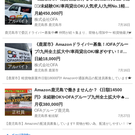
🙆‍♂️/未経験OK/車両貸出OK/人気求人/九州No.1軽貨
物会社👑/若手が活躍してるOFAグループ🥰✨#Am
月給450,000円
株式会社OFA
azon
アルバイト
鹿児島県 鹿児島市
7月16日
鹿児島市で委託ドライバー募集中🚚 仲間が続々集まり、荷物も増加中〜 軽貨物最大級グル
鹿児島
鹿児島市
物流
貨物
《鹿屋市》Amazonドライバー募集！/OFAグルー
プ/九州全土拡大中/車両貸出OK/稼ぎやすい！//日
額18000円//西日本軽貨物台数No.1会社🚚✨ #軽貨
日給18,000円
株式会社OFA
物 #OFA配送
アルバイト
鹿児島県 鹿屋市
7月16日
【鹿屋市】軽貨物新案件日額18000円‼️ Amazonや通販商品の配達員募集しています
鹿児島
鹿屋市
配送
貨物
Amazon鹿児島で働きませんか？《日額14500
円》未経験OK✨OFAグループ九州全土拡大中🔥ド
ライバー募集中❗️
月収380,000円
OFAグループ鹿児島
正社員
鹿児島県 帖佐駅
7月27日
【鹿児島市】Amazonの配達員募集しています‼️ 荷物が軽い為、配達がしやすい！！ 仕分
鹿児島
姶良市
帖佐駅
物流
未経験