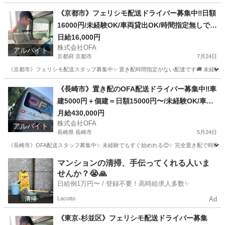
鹿児島
薩摩川内市
配送
スタッフ
《京都市》フェリシモ配送ドライバー募集中‼️日額
16000円/未経験OK/車両貸出OK/時間指定無しで置
配/OFAグループ🚚✨協力会社も募集！
日給16,000円
株式会社OFA
アルバイト
京都府 京都市
7月24日
《京都市》フェリシモ配送スタッフ募集中✨ 置き配時間指定がない配達です🚚 未経験でもすぐ
京都
京都市
配送
置き配
《長崎市》置き配のOFA配送ドライバー募集中‼️車
建5000円＋個建＝日額15000円〜/未経験OK/車両
貸出OK/OFAグループ🚛✨ #全国展開 #軽貨
月給430,000円
株式会社OFA
物 #OFA配送
アルバイト
長崎県 長崎市
5月24日
《長崎市》OFA配送スタッフ募集中✨ 未経験でもすぐ始めれる😊✨ 完全置き配で時間指定が
長崎
長崎市
ドライバー
置き配
マンションの清掃、手伝ってくれる人いま
せんか？😭🙏
日給例1万円〜 / 登録不要！高時給求人多数✨
Lacotto
Ad
《東京-杉並区》フェリシモ配送ドライバー募集