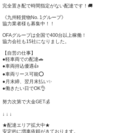
完全置き配で時間指定がない配達です！🚚

《九州軽貨物No. 1グループ》

協力業者様も募集中！！

OFAグループは全国で400台以上稼働！

協力会社も15社になりました。

【自営の仕事】

●軽車両での配達🚗

●車両持込優遇👍

●車両リース可能⭕️

●月末締、翌月末払い✨

●働きたい日でOK👌

努力次第で大金GET💰

↓ ↓ ↓

★配達エリア拡大中★

安定的に増車依頼がきております。
