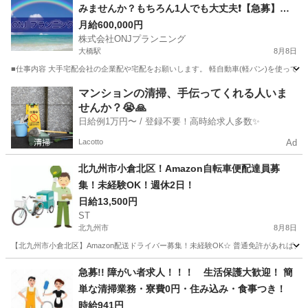
みませんか？もちろん1人でも大丈夫❗【急募】福
岡市南区急募！福岡市、福岡市近郊全域で募集｜
月給600,000円
株式会社ONJプランニング
軽貨物ドライバースタッフ募集 《月収40万〜70万
大橋駅
8月8日
可能》
■仕事内容 大手宅配会社の企業配や宅配をお願いします。 軽自動車(軽バン)を使って
福岡
福岡市
大橋駅
配送
スタッフ
マンションの清掃、手伝ってくれる人いま
せんか？😭🙏
日給例1万円〜 / 登録不要！高時給求人多数✨
Lacotto
Ad
北九州市小倉北区！Amazon自転車便配達員募
集！未経験OK！週休2日！
日給13,500円
ST
北九州市
8月8日
【北九州市小倉北区】Amazon配送ドライバー募集！未経験OK☆ 普通免許があれば、
福岡
北九州市
ドライバー
Amazon
急募!! 障がい者求人！！！ 生活保護大歓迎！ 簡
単な清掃業務・寮費0円・住み込み・食事つき！
時給941円