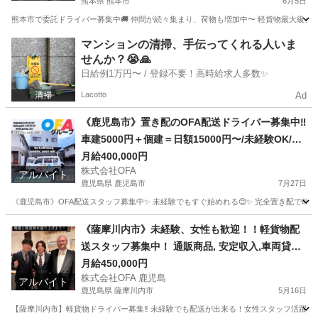
熊本県 熊本市
6月5日
熊本市で委託ドライバー募集中🚚 仲間が続々集まり、荷物も増加中〜 軽貨物最大級グルー
熊本
熊本市
配送
貨物
マンションの清掃、手伝ってくれる人いま
せんか？😭🙏
日給例1万円〜 / 登録不要！高時給求人多数✨
Lacotto
Ad
《鹿児島市》置き配のOFA配送ドライバー募集中‼️
車建5000円＋個建＝日額15000円〜/未経験OK/車
両貸出OK/OFAグループ🚛✨
月給400,000円
株式会社OFA
アルバイト
鹿児島県 鹿児島市
7月27日
《鹿児島市》OFA配送スタッフ募集中✨ 未経験でもすぐ始めれる😊✨ 完全置き配で時間指定
鹿児島
鹿児島市
配送
置き配
《薩摩川内市》未経験、女性も歓迎！！軽貨物配
送スタッフ募集中！ 通販商品, 安定収入,車両貸出
ok, OFAグループ西日本展開中🚛👏
月給450,000円
株式会社OFA 鹿児島
アルバイト
鹿児島県 薩摩川内市
5月16日
【薩摩川内市】軽貨物ドライバー募集‼️ 未経験でも配送が出来る！女性スタッフ活躍中✨ 【