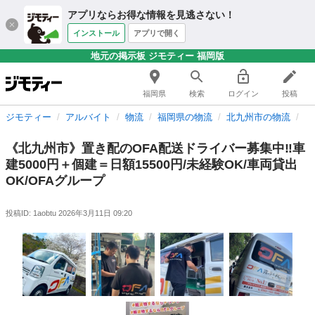
アプリならお得な情報を見逃さない！
インストール
アプリで開く
地元の掲示板 ジモティー 福岡版
福岡県
検索
ログイン
投稿
ジモティー
アルバイト
物流
福岡県の物流
北九州市の物流
《
《北九州市》置き配のOFA配送ドライバー募集中‼️車
建5000円＋個建＝日額15500円/未経験OK/車両貸出
OK/OFAグループ
投稿ID: 1aobtu
2026年3月11日 09:20