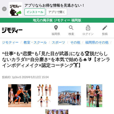
アプリならお得な情報を見逃さない！
インストール
アプリで開く
地元の掲示板 ジモティー 福岡版
福岡県
検索
ログイン
投稿
ジモティー
教室・スクール
スポーツ
その他
福岡県のその他
“仕事“も“恋愛“も｢見た目が武器｣になる🏆脱だらし
ないカラダ‼️“自分磨き“を本気で始める🔥🔰【オンラ
インボディメイク×認定コーチング🏋️】
投稿ID: 1p3xv5
2026年5月12日 15:04