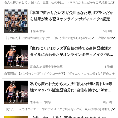
色んな努力をしているけど、 正直…心の中は、 ・ママだから…だからこそ綺麗な女性で過ごし
滋賀
草津市
草津駅
その他
｢本気で変わりたい方｣だけ‼️あなた専用プランだか
ら結果が出る🏆🔰オンラインボディメイク×認定コ
ーチング🏋️“通年で“健康的なカラダへ🎵
スクール
千葉県 柏駅
5月10日
【今の自分】に納得⁉️100点ですか⁉️ ・｢体｣が変われば｢心｣も変わる🎵 ・夜勤25年でも
千葉
柏市
柏駅
その他
｢疲れにくい｣カラダ🏋️自信の持てる身体🏆生活ス
タイルに合わせた🔰オンラインボディメイク×認定
コーチング🏋️=理想のカラダで日常も変わる🎵まず
スクール
はお悩みをお話しください☺️
富山県 志貴野中学校前駅
5月9日
自宅完結‼️【オンラインボディメイクコーチ🏋️】 ｢ダイエットごっこ😭｣もう辞めよう🔥
富山
高岡市
志貴野中学校前駅
その他
私でも変われたから大丈夫‼️育児×仕事×筋トレ=最
強ママ＆パパ誕生🏆自分に“自信を付ける“🔰オン
ラインコーチング🏋️
スクール
岩手県 一ノ関駅
6月30日
【なぜ、一人ではダイエットやボディメイクが続かないの⁉️】 ⏩人は現状を維持しようとする
岩手
一関市
一ノ関駅
その他