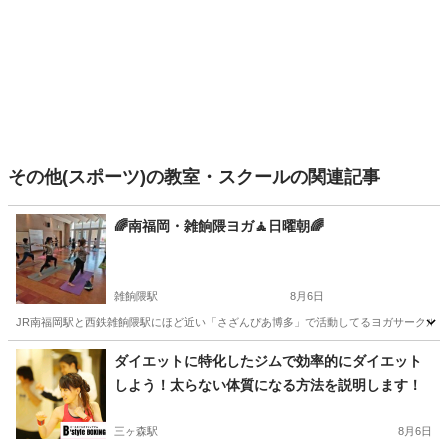
その他(スポーツ)の教室・スクールの関連記事
🌈南福岡・雑餉隈ヨガ🧘日曜朝🌈
雑餉隈駅
8月6日
JR南福岡駅と西鉄雑餉隈駅にほど近い「さざんぴあ博多」で活動してるヨガサークルです。 
福岡
福岡市
雑餉隈駅
ヨガ
男性
ダイエットに特化したジムで効率的にダイエット
しよう！太らない体質になる方法を説明します！
三ヶ森駅
8月6日