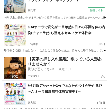
ソラリア フィットネスクラブ ）
福岡市
提携サイト
40年以上の歴史の中でオリンピック選手を輩出してきた確かな指導法で一人一人に応じ
福岡
福岡市
ゴルフ
✨AIオーラで変化が一目瞭然✨日々の不調を体の内
側(チャクラ)から整えるセルフケア体験会
下曽根駅
8月5日
毎日暑くて疲れが抜けない… なんとなく体も心も重たい😫 そんな毎日を過ごしていませんか
福岡
北九州市
下曽根駅
ヨガ
オーラ
【実家の押し入れ整理】眠っている人形あ
りませんか？
状態が悪くてもOK🙆‍♀️査定0円‼️
COYASH
Ad
✨8月限定✨たった3分であなたの今！が分かる!?
～AIオーラ撮影無料体験実施中❣️～
北方駅
8月5日