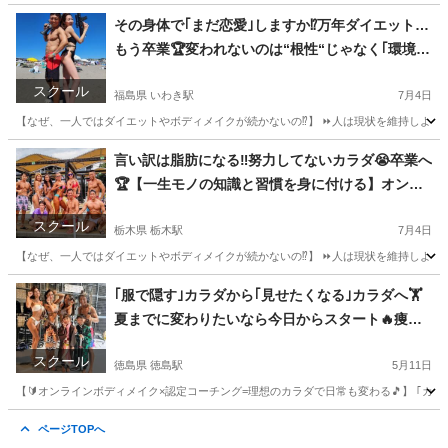
山口
山口市
山口駅
その他
その身体で｢まだ恋愛｣しますか⁉️万年ダイエット…
もう卒業🏆変われないのは“根性“じゃなく｢環境｣
です‼️生活スタイルに合わせた🔰オンラインボディ
スクール
メイク×認定コーチング🏋️=理想のカラダで日常も
福島県 いわき駅
7月4日
変わる🎵
【なぜ、一人ではダイエットやボディメイクが続かないの⁉️】 ⏩人は現状を維持しようと
福島
いわき市
いわき駅
その他
言い訳は脂肪になる‼️努力してないカラダ😭卒業へ
🏆【一生モノの知識と習慣を身に付ける】オンラ
イン6ヶ月で人生の転換点💡育児×仕事×筋トレ=最
スクール
強ママ＆パパ誕生🏆
栃木県 栃木駅
7月4日
【なぜ、一人ではダイエットやボディメイクが続かないの⁉️】 ⏩人は現状を維持しようと
栃木
栃木市
栃木駅
その他
｢服で隠す｣カラダから｢見せたくなる｣カラダへ🏋️
夏までに変わりたいなら今日からスタート🔥痩せ
るだけじゃない‼️“カッコいい身体”を作る🏆継続率
スクール
重視…だから結果が出る🎵
徳島県 徳島駅
5月11日
【🔰オンラインボディメイク×認定コーチング=理想のカラダで日常も変わる🎵】 ｢カラダ変
徳島
徳島市
徳島駅
その他
ページTOPへ