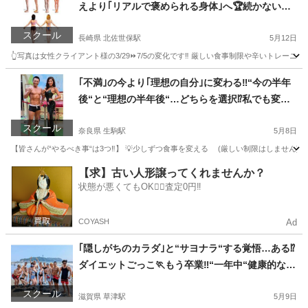
えより｢リアルで褒められる身体｣へ🏆続かない人
ほど結果が出る🔰オンラインボディメイク×認定コ
スクール
ーチング🏋️“痩せる”でなく“圧倒的に変わる”☺️
長崎県 北佐世保駅
5月12日
👆️写真は女性クライアント様の3/29⏩7/5の変化です‼️ 厳しい食事制限や辛いトレーニン
長崎
佐世保市
北佐世保駅
その他
｢不満｣の今より｢理想の自分｣に変わる‼️“今の半年
後“と“理想の半年後“…どちらを選択⁉️私でも変わ
れた🙋経験したから本気でサポートできる🔥🔰オ
スクール
ンラインボディメイク×認定コーチング🏋️
奈良県 生駒駅
5月8日
【皆さんが“やるべき事“は3つ‼️】 💡少しずつ食事を変える (厳しい制限はしません) 
奈良
生駒市
生駒駅
その他
【求】古い人形譲ってくれませんか？
状態が悪くてもOK🙆‍♀️査定0円‼️
COYASH
Ad
｢隠しがちのカラダ｣と“サヨナラ“する覚悟…ある⁉️
ダイエットごっこ🏃もう卒業‼️“一年中“健康的なカ
ラダへ🎵育児×仕事×筋トレ=最強ママ＆パパ誕生
スクール
🏆
滋賀県 草津駅
5月9日