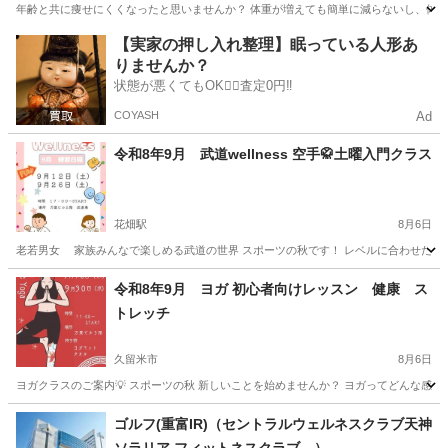
年齢と共に痩せにくくなったと思いませんか？ 体重が増えても簡単に減らないし、体型の
福岡
北九州市
三ヶ森駅
その他
【実家の押し入れ整理】眠っている人形あ
りませんか？
状態が悪くてもOK🙆‍♀️査定0円‼️
COYASH
Ad
令和8年9月 武道wellness 空手🥋土曜入門クラス
花畑駅
8月6日
老若男女 家族みんなで楽しめる武道の世界 スポーツの秋です！ レベルに合わせたクラスで
福岡
久留米市
花畑駅
スポーツ
仲間
令和8年9月 ヨガ 初心者向けレッスン 健康 ス
トレッチ
久留米市
8月6日
ヨガクラスのご案内💡 スポーツの秋 新しいことを始めませんか？ ヨガってどんな感じ？
福岡
久留米市
ヨガ
料金
ゴルフ(重富IR)（セントラルウェルネスクラブ天神