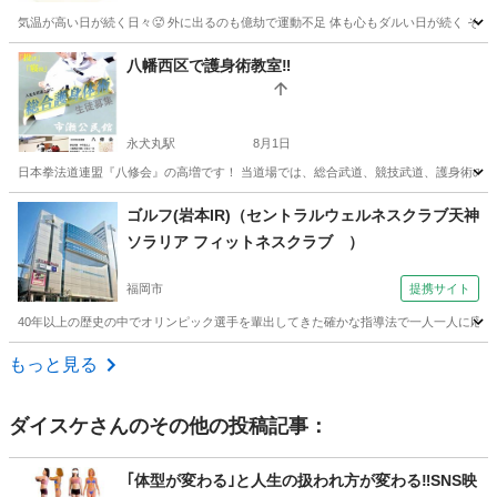
気温が高い日が続く日々🥵 外に出るのも億劫で運動不足 体も心もダルい日が続く そんな
福岡
北九州市
北方駅
ヨガ
チャクラ
八幡西区で護身術教室‼️
永犬丸駅
8月1日
日本拳法道連盟『八修会』の高増です！ 当道場では、総合武道、競技武道、護身術の稽古をしており
福岡
北九州市
永犬丸駅
空手/他格闘技
護身術
ゴルフ(岩本IR)（セントラルウェルネスクラブ天神
ソラリア フィットネスクラブ ）
福岡市
提携サイト
40年以上の歴史の中でオリンピック選手を輩出してきた確かな指導法で一人一人に応じ
福岡
福岡市
ゴルフ
もっと見る
ダイスケ
さんのその他の投稿記事：
｢体型が変わる｣と人生の扱われ方が変わる‼️SNS映