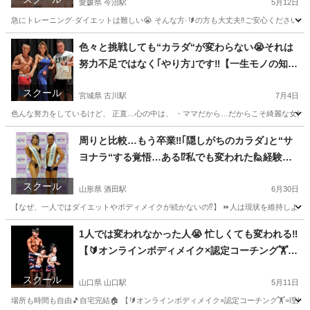
🔰オンラインボディメイク×認定コーチング🏋️
愛媛県 今治駅
5月12日
急にトレーニング·ダイエットは難しい😭 そんな方·🔰の方も大丈夫‼️ご安心ください
愛媛
今治市
今治駅
その他
色々と挑戦しても“カラダ“が変わらない😭それは
努力不足ではなく｢やり方｣です‼️【一生モノの知識
と習慣を身に付ける】ジムに通えなくてもオンラ
スクール
インボディメイクコーチングで変わる🏋️
宮城県 古川駅
7月4日
色んな努力をしているけど、 正直…心の中は、 ・ママだから…だからこそ綺麗な女性で過ごし
宮城
大崎市
古川駅
その他
コーチング
周りと比較…もう卒業‼️｢隠しがちのカラダ｣と“サ
ヨナラ“する覚悟…ある⁉️私でも変われた🙋経験し
たから本気でサポートできる🔥🔰オンラインボデ
スクール
ィメイク×認定コーチング🏋️
山形県 酒田駅
6月30日
【なぜ、一人ではダイエットやボディメイクが続かないの⁉️】 ⏩人は現状を維持しようと
山形
酒田市
酒田駅
その他
1人では変われなかった人😭 忙しくても変われる‼️
【🔰オンラインボディメイク×認定コーチング🏋️】
体重より“見た目”を変える🏆無理な食事制限🈚だ
スクール
から続く☺️毎日のLINEサポートで挫折させない✌️
山口県 山口駅
5月11日
場所も時間も自由🎵自宅完結🏠 【🔰オンラインボディメイク×認定コーチング🏋️=理想のカラ