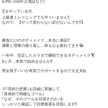
(LINE·Zoom·お電話など)

☝️をやっている方、

上級者トレーニングでも中々いません‼️

なので、【やって変わらない訳がないんです‼️】

勝負だけのボディメイク…本当に満足⁉️

減量と増量の繰り返し…体も心も疲れてます😭

一年中、安定したカラダで継続できるボディメイク🏋️

6ヶ月…本気で始めませんか⁉️

男女双子パパが本気でサポートするので大丈夫🙋

💡｢現状の把握｣を詳細に実施して、

｢具体的で明確なゴール｣

｢なぜ、そのゴールを目指すのか｣を

しっかりと確認して目標達成を目指します‼️
