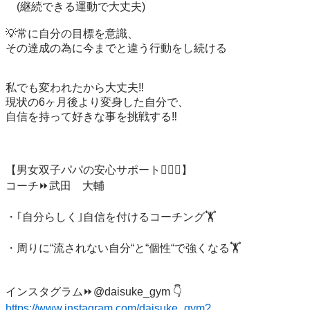
　(継続できる運動で大丈夫)

💡常に自分の目標を意識、

その達成の為に今までと違う行動をし続ける

私でも変われたから大丈夫‼️

現状の6ヶ月後より変身した自分で、

自信を持って好きな事を挑戦する‼️

【男女双子パパの安心サポート👩‍❤️‍👨】

コーチ⏩武田　大輔

・｢自分らしく｣自信を付けるコーチング🏋️

・周りに“流されない自分“と“個性“で強くなる🏋️

https://www.instagram.com/daisuke_gym?