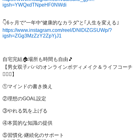
igsh=YWQxdTNpeHF0NWdi
https://www.instagram.com/reel/DNlDlZGSUWp/?
igsh=ZGg3MzZzY2ZpYjJ1
自宅完結🏠場所も時間も自由🎵

【男女双子パパのオンラインボディメイク＆ライフコーチ
👩‍❤️‍👨】

①マインドの書き換え

②理想のGOAL設定

③やれる気を上げる

④本質的な知識の提供

⑤習慣化·継続化のサポート
