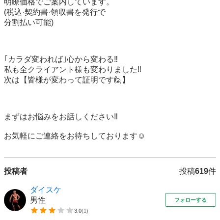
明瞭価格でご案内しています。

(税込·契約書·領収書を発行で

分割払い可能)

｢カラダ変われば｣心から変わる‼️

私も全クライアント様も変わりました‼️

次は【皆様が変わって証明です🙋】

まずはお悩みをお話しください‼️

お気軽にご連絡をお待ちしております☺️
投稿者
投稿
619
件
ダイスケ
男性
フォローする
3.0
(
1
)