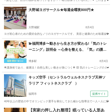
✨あなたは、自分の強みを知っていますか？✨ 毎日頑張っているのに… ✔ このままでいい
福岡
北九州市
北方駅
ヨガ
オーラ
大野城ヨガサークル★毎週金曜夜800円★
大野城駅
8月4日
ヨガ初心者のための愛好会的なノリのヨガサークルです。 美容と健康のため毎週金曜の1
福岡
大野城市
大野城駅
ヨガ
福岡
大野城市
💫福岡博多〜動きから生き方が変わる!「気のトレ
ーニング」説明会 ～心身を整える、「気」の護身
下大利駅
ヨガ
サークル
術～
博多駅
8月4日
🌟護身術であり、健康法！自然な美しい動きが身につく🌟 🟨 気のトレーニングの１
福岡
福岡市
博多駅
気功
護身術
キッズ空手（セントラルウェルネスクラブ天神ソ
ラリア フィットネスクラブ ）
福岡市
提携サイト
40年以上の歴史の中でオリンピック選手を輩出してきた確かな指導法で一人一人に応じた
福岡
福岡市
空手/他格闘技
【実家の押し入れ整理】眠っている人形あ