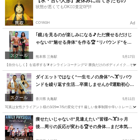
【求・古い人形】夏休みに出てきたもの
状態が悪くてもOK🙆‍♀️査定0円‼️
COYASH
Ad
｢鏡｣を見るのが楽しみになる🎵ただ痩せるだけじ
ゃない‼️“魅せる身体”を作る🏆 “リバウンド“を終
わらせる習慣設計💡【🔰オンラインボディメイク×
スクール
認定コーチング🏋️】
熊本県 三角駅
5月17日
【自分らしく】を追求する🔰オンラインコーチング💡 勝負だけのボディメイク…それで本
熊本
天草市
三角駅
その他
ダイエットではなく“一生モノの身体”へ🏋️リバウ
ンドを繰り返す生活…卒業しませんか⁉️運動初心者
でも自宅で身体は変わる‼️【🔰オンラインボディメ
スクール
イク×認定コーチング🏋️】
香川県 丸亀駅
5月11日
写真は女性クライアント様の3/29⏩7/5の変化です‼️ 厳しい食事制限や辛いトレーニングも
香川
丸亀市
丸亀駅
その他
痩せたいじゃない‼️“見違えたい”皆様へ🏋️3ヶ月
後…周りの反応が変わる🏆その身体…まだ本気を
出してない🔥スマホからカラダが劇的に変わる🏆
スクール