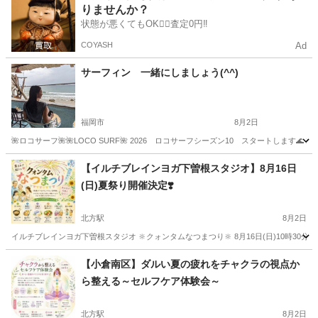
りませんか？
状態が悪くてもOK🙆‍♀️査定0円‼️
COYASH
Ad
サーフィン 一緒にしましょう(^^)
福岡市
8月2日
🌺ロコサーフ🌺🌺LOCO SURF🌺 2026 ロコサーフシーズン10 スタートしま
福岡
福岡市
サーフィン
カップル
【イルチブレインヨガ下曽根スタジオ】8月16日
(日)夏祭り開催決定❣️
北方駅
8月2日
イルチブレインヨガ下曽根スタジオ 🔆クォンタムなつまつり‪🔆‬ 8月16日(日)10時30
福岡
北九州市
北方駅
ヨガ
イルチブレインヨガ
【小倉南区】ダルい夏の疲れをチャクラの視点か
ら整える～セルフケア体験会～
北方駅
8月2日