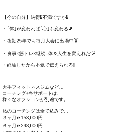
【今の自分】納得⁉️不満ですか⁉️

・｢体｣が変われば｢心｣も変わる🎵

・夜勤25年でも毎月大会に出場中🏋️

・食事×筋トレ×継続=体＆人生を変えれた💡

・経験したから本気で伝えられる‼️

大手フィットネスジムなど…

コーチング+各サポートは、

様々なオプションが別途です。

私のコーチングは全て込みで…

３ヶ月⏩158,000円

６ヶ月⏩298,000円
