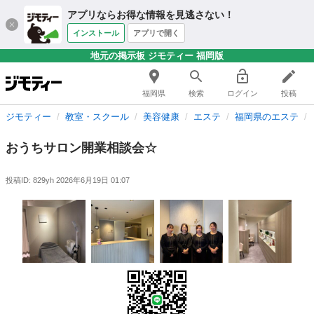
アプリならお得な情報を見逃さない！
インストール
アプリで開く
地元の掲示板 ジモティー 福岡版
福岡県
検索
ログイン
投稿
ジモティー
教室・スクール
美容健康
エステ
福岡県のエステ
おうちサロン開業相談会☆
投稿ID: 829yh
2026年6月19日 01:07