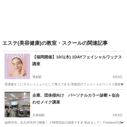
エステ(美容健康)の教室・スクールの関連記事
【福岡開催】10/1(木) 1DAYフェイシャルワックス
講座
博多駅
8月6日
受講後すぐにサロンメニューとして導入できる 実践型のフェイシャルワックス講座を開催し
福岡
福岡市
博多駅
スキンケア
企業、団体様向け パーソナルカラー診断＋似合
わせメイク講座
天神南駅
8月4日
福岡市内、北九州市内で開催！ ２時間完結の講座です🎵 初めまして✨ Freedom代表のMi