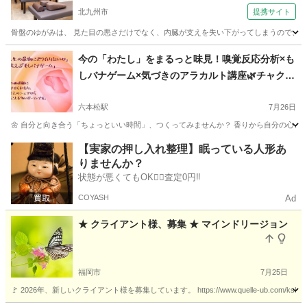
北九州市
提携サイト
骨盤のゆがみは、 見た目の悪さだけでなく、内臓が支えを失い下がってしまうので、下腹
福岡
北九州市
整体
今の「わたし」をまるっと味見！嗅覚反応分析×も
しバナゲーム×気づきのアラカルト講座🌿チャクラ
漢和オイル体験付き♪
六本松駅
7月26日
🌼 自分と向き合う「ちょっといい時間」、つくってみませんか？ 香りから自分の心と体
福岡
福岡市
六本松駅
アロマ
福岡
福岡市
六本松駅
【実家の押し入れ整理】眠っている人形あ
りませんか？
アロマ
嗅覚
状態が悪くてもOK🙆‍♀️査定0円‼️
COYASH
Ad
★ クライアント様、募集 ★ マインドリージョン
福岡市
7月25日
🚩 2026年、新しいクライアント様を募集しています。 https://www.quelle-ub.com