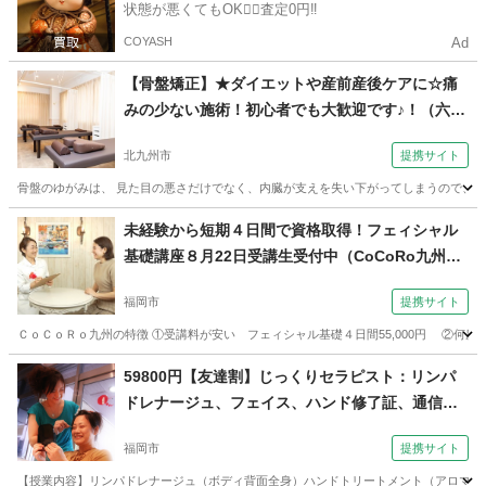
状態が悪くてもOK🙆‍♀️査定0円‼️
COYASH
Ad
【骨盤矯正】★ダイエットや産前産後ケアに☆痛
みの少ない施術！初心者でも大歓迎です♪！（六花
（ROKKA）school 小倉駅前校）
北九州市
提携サイト
骨盤のゆがみは、 見た目の悪さだけでなく、内臓が支えを失い下がってしまうので、下腹
福岡
北九州市
整体
未経験から短期４日間で資格取得！フェィシャル
基礎講座８月22日受講生受付中（CoCoRo九州き
れい塾 【福岡校】独立開業・個人サロン専門エス
福岡市
提携サイト
テスクール）
ＣｏＣｏＲｏ九州の特徴 ①受講料が安い フェィシャル基礎４日間55,000円 ②何度
福岡
福岡市
エステ
59800円【友達割】じっくりセラピスト：リンパ
ドレナージュ、フェイス、ハンド修了証、通信講
座あり（コミュニケーションサロン サブリナ 福
福岡市
提携サイト
岡校）
【授業内容】リンパドレナージュ（ボディ背面全身）ハンドトリートメント（アロマ）フ