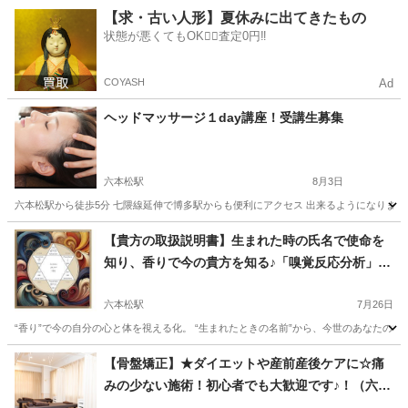
福岡
福岡市
天神南駅
その他
パーソナルカラー
【求・古い人形】夏休みに出てきたもの
状態が悪くてもOK🙆‍♀️査定0円‼️
COYASH
Ad
ヘッドマッサージ１day講座！受講生募集
六本松駅
8月3日
六本松駅から徒歩5分 七隈線延伸で博多駅からも便利にアクセス 出来るようになりまし
福岡
福岡市
六本松駅
マッサージ
【貴方の取扱説明書】生まれた時の氏名で使命を
知り、香りで今の貴方を知る♪「嗅覚反応分析」＆
SCRミニリーディング体験（対面）
六本松駅
7月26日
“香り”で今の自分の心と体を視える化。 “生まれたときの名前”から、今世のあなたの役割
福岡
福岡市
六本松駅
アロマ
福岡
福岡市
六本松駅
【骨盤矯正】★ダイエットや産前産後ケアに☆痛
みの少ない施術！初心者でも大歓迎です♪！（六花
アロマ
嗅覚
（ROKKA）school 小倉駅前校）