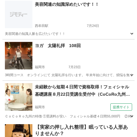
福岡
福岡市
その他
リージョン
美容関連の知識深めたいです！！
西牟田駅
7月24日
美容関連の知識人脈を広げたいです！！
福岡
八女郡
西牟田駅
美容健康
ヨガ 太陽礼拝 108回
福岡市
7月23日
3時間コース オンラインにて 太陽礼拝を行います。 年末年始に向けて、煩悩を無くすた
福岡
福岡市
その他
オンライン
未経験から短期４日間で資格取得！フェィシャル
基礎講座８月22日受講生受付中（CoCoRo九州き
れい塾 【福岡校】独立開業・個人サロン専門エス
福岡市
提携サイト
テスクール）
ＣｏＣｏＲｏ九州の特徴 ①受講料が安い フェィシャル基礎４日間55,000円 ②何度
福岡
福岡市
エステ
【実家の押し入れ整理】眠っている人形あ
りませんか？