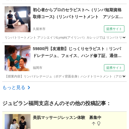
福岡
福岡市
エステ
初心者からプロのセラピストへ（リンパ短期資格
取得コース)（リンパトリートメント アソシエイ
ツ 【iLymph】久留米カレッジ）
久留米市
提携サイト
リンパトリートメント アソシエイツiLymph(アイリンパ）カレッジでは リンパト
福岡
久留米市
マッサージ
59800円【友達割】じっくりセラピスト：リンパ
ドレナージュ、フェイス、ハンド修了証、通信講
座あり（コミュニケーションサロン サブリナ 福
福岡市
提携サイト
岡校）
【授業内容】リンパドレナージュ（ボディ背面全身）ハンドトリートメント（アロマ）フ
福岡
福岡市
エステ
もっと見る
ジュビラン福岡支店
さんのその他の投稿記事：
美肌マッサージレッスン体験 募集中