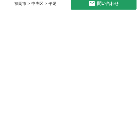
問い合わせ
福岡市 > 中央区 > 平尾
初めての方へ
利用規約
プライバシーポリシー
プライバシー・ステートメント
健全化に資する運用方針
お問い合わせ
運営会社
サイトマップ
ご利用ガイド
フリーワードで探す
PC版で表示
都道府県選択
特定商取引法の表示
利用者情報の外部送信について
© 2011-
2026
Jmty, Inc.