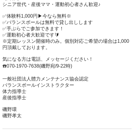
シニア世代・産後ママ・運動初心者さん歓迎♪

✅体験料1,000円▶︎今なら無料※

✅バランスボールは無料で貸し出しします

✅手ぶらでご参加できます！

✅運動初心者大歓迎です🔰

※定期レッスン開催時のみ。個別対応ご希望の場合は1,000
円頂戴しております。

気になる方は電話、メッセージください！

☎️070-1970-7638(磯野宛/9-22時)

一般社団法人體力メンテナンス協会認定

バランスボールインストラクター

体力指導士

産後指導士

磯野環

磯野孝太