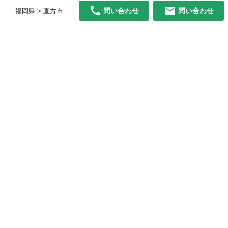
問い合わせ
問い合わせ
福岡県 > 直方市
初めての方へ
利用規約
プライバシーポリシー
プライバシー・ステートメント
健全化に資する運用方針
お問い合わせ
運営会社
サイトマップ
ご利用ガイド
フリーワードで探す
PC版で表示
都道府県選択
特定商取引法の表示
利用者情報の外部送信について
© 2011-
2026
Jmty, Inc.