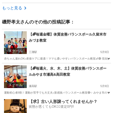
福岡
福岡市
エステ
もっと見る
磯野孝太
さんのその他の投稿記事：
【🌈毎週金曜】体質改善バランスボール久留米市
みづま教室
スクール
三潴駅
5月9日
赤ちゃん連れOK♪産後ケアに最適！ママも通いやすいバランスボール教室👶🔴 現在は、8
福岡
久留米市
三潴駅
その他
バランスボール
【🌈毎週火、水、木、土】体質改善バランスボー
ルみやま市瀬高&高田教室
スクール
瀬高駅
5月9日
運動初心者9割！運動が苦手でも大丈夫♪新感覚バランスボール教室🔴✨ みやま市のミヤ
福岡
みやま市
瀬高駅
その他
バランスボール
【求】古い人形譲ってくれませんか？
状態が悪くてもOK🙆‍♀️査定0円‼️