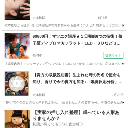
六本松駅
8月3日
六本松駅から徒歩5分 七隈線延伸で博多駅からも便利にアクセス 出来るようになりまし
福岡
福岡市
六本松駅
マッサージ
69800円！マツエク講座★１日完結6つの技術！修
了証ディプロマ★フラット・LED・３Ｄなどセッ
ト（コミュニケーションサロン サブリナ 福岡
福岡市
提携サイト
校）
【講座内容】マンツーマンで①シングル（１本のまつげに１本つける）②３Ｄボリューム
福岡
福岡市
メイク
【貴方の取扱説明書】生まれた時の氏名で使命を
知り、香りで今の貴方を知る♪「嗅覚反応分析」＆
SCRミニリーディング体験（対面）
六本松駅
7月26日
“香り”で今の自分の心と体を視える化。 “生まれたときの名前”から、今世のあなたの役割
福岡
福岡市
六本松駅
アロマ
福岡
福岡市
六本松駅
【実家の押し入れ整理】眠っている人形あ
りませんか？
アロマ
嗅覚
状態が悪くてもOK🙆‍♀️査定0円‼️