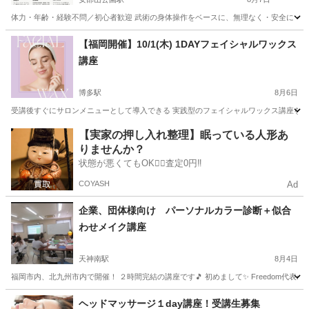
体力・年齢・経験不問／初心者歓迎 武術の身体操作をベースに、無理なく・安全に・続
福岡
北九州市
安部山公園駅
その他
武術
【福岡開催】10/1(木) 1DAYフェイシャルワックス
講座
博多駅
8月6日
受講後すぐにサロンメニューとして導入できる 実践型のフェイシャルワックス講座を開催し
福岡
福岡市
博多駅
スキンケア
【実家の押し入れ整理】眠っている人形あ
りませんか？
状態が悪くてもOK🙆‍♀️査定0円‼️
COYASH
Ad
企業、団体様向け パーソナルカラー診断＋似合
わせメイク講座
天神南駅
8月4日
福岡市内、北九州市内で開催！ ２時間完結の講座です🎵 初めまして✨ Freedom代表のMi
福岡
福岡市
天神南駅
その他
パーソナルカラー
ヘッドマッサージ１day講座！受講生募集