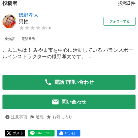
投稿者
投稿
3
件
磯野孝太
男性
フォローする
0.0
身分証
電話番号
こんにちは！ みやま市を中心に活動している バランスボー
ルインストラクターの磯野孝太です。 ...
電話で問い合わせ
問い合わせ
注意事項
通報
お気に入り
ポスト
いいね！
LINEで送る