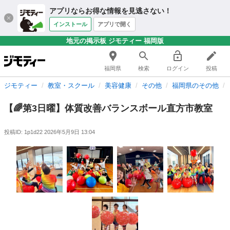
アプリならお得な情報を見逃さない！
インストール
アプリで開く
地元の掲示板 ジモティー 福岡版
福岡県
検索
ログイン
投稿
ジモティー
教室・スクール
美容健康
その他
福岡県のその他
【🌈第3日曜】体質改善バランスボール直方市教室
投稿ID: 1p1d22
2026年5月9日 13:04