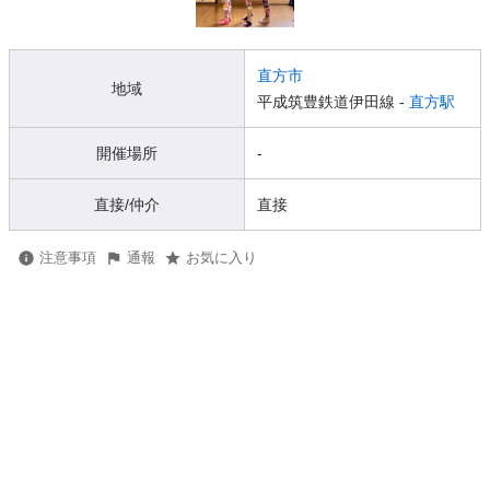
直方市
地域
平成筑豊鉄道伊田線 -
直方駅
開催場所
-
直接/仲介
直接
注意事項
通報
お気に入り