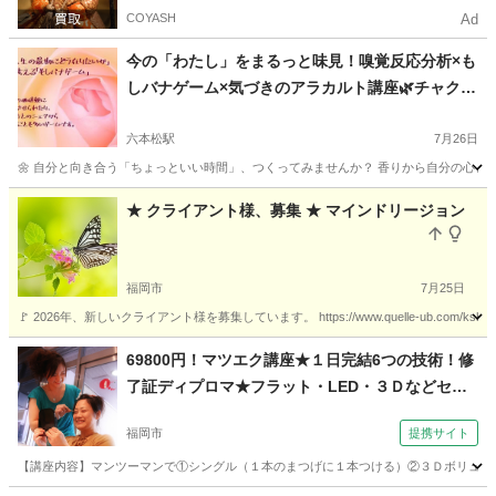
COYASH
Ad
今の「わたし」をまるっと味見！嗅覚反応分析×も
しバナゲーム×気づきのアラカルト講座🌿チャクラ
漢和オイル体験付き♪
六本松駅
7月26日
🌼 自分と向き合う「ちょっといい時間」、つくってみませんか？ 香りから自分の心と体
福岡
福岡市
六本松駅
アロマ
福岡
福岡市
六本松駅
★ クライアント様、募集 ★ マインドリージョン
アロマ
嗅覚
福岡市
7月25日
🚩 2026年、新しいクライアント様を募集しています。 https://www.quelle-ub.com
福岡
福岡市
その他
リージョン
69800円！マツエク講座★１日完結6つの技術！修
了証ディプロマ★フラット・LED・３Ｄなどセッ
ト（コミュニケーションサロン サブリナ 福岡
福岡市
提携サイト
校）
【講座内容】マンツーマンで①シングル（１本のまつげに１本つける）②３Ｄボリューム