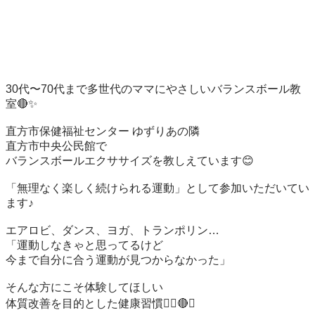
30代〜70代まで多世代のママにやさしいバランスボール教
室🔴✨

直方市保健福祉センター ゆずりあの隣

直方市中央公民館で

バランスボールエクササイズを教しえています😊

「無理なく楽しく続けられる運動」として参加いただいてい
ます♪

エアロビ、ダンス、ヨガ、トランポリン…

「運動しなきゃと思ってるけど

今まで自分に合う運動が見つからなかった」

そんな方にこそ体験してほしい

体質改善を目的とした健康習慣🧘‍♀️🔴✨
