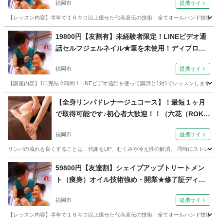
福岡市
提携サイト
校）
【レッスン内容】半年で１６キロ以上痩せた代表直伝の技術！全てオールハンド技術で行
福岡
福岡市
エステ
19800円【友割有】未経験者限定！LINEビデオ通
話セルフジェルネイル★筆を未使用！ディプロマ
発行（コミュニケーションサロン サブリナ 福岡
福岡市
提携サイト
校）
【講座内容】1日完結２時間！LINEビデオ通話を使って講師と1対1でレッスンします
福岡
福岡市
ネイル
【全身リンパドレナージュコース】！最短１ヶ月
で取得可能です♪初心者大歓迎！！（六花（ROKK
A）school 福岡天神校）
福岡市
提携サイト
リンパの流れを良くすることは、代謝をUP、むくみや冷え性の解消、 同時にストレスも
福岡
福岡市
マッサージ
59800円【友達割】シェイプアップトリートメン
ト（痩身）オイル技術強め・開業★修了証ディプ
ロマ（コミュニケーションサロン サブリナ 福岡
福岡市
提携サイト
校）
【レッスン内容】半年で１６キロ以上痩せた代表直伝の技術！全てオールハンド技術で行