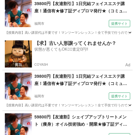
福岡
福岡市
メイク
39800円【友達割引】1日完結フェイスエステ講
座！通信有★修了証ディプロマ発行★（コミュニ
ケーションサロン サブリナ 福岡校）
福岡市
提携サイト
【授業内容】高い講習代は不要です！マンツーマンレッスン！全て手技で行うので、高い
福岡
福岡市
エステ
【求】古い人形譲ってくれませんか？
状態が悪くてもOK🙆‍♀️査定0円‼️
COYASH
Ad
39800円【友達割引】1日完結フェイスエステ講
座！通信有★修了証ディプロマ発行★（コミュニ
ケーションサロン サブリナ 福岡校）
福岡市
提携サイト
【授業内容】高い講習代は不要です！マンツーマンレッスン！全て手技で行うので、高い
福岡
福岡市
エステ
59800円【友達割】シェイプアップトリートメン
ト（痩身）オイル技術強め・開業★修了証ディプ
ロマ（コミュニケーションサロン サブリナ 福岡