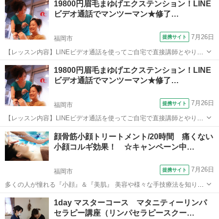
19800円眉毛まゆげエクステンション！LINE
に効果的です。 お客様からの需要も高く、１回の施術で変化があり、
ビデオ通話でマンツーマン★修了…
安心・安全な施術です。 全６時間、...
7月26日
提携サイト
福岡市
【レッスン内容】LINEビデオ通話を使ってご自宅で直接講師とやりと
りしながらマンツーマンで学べます。自分にも相手にもかけることが
福岡
福岡市
メイク
19800円眉毛まゆげエクステンション！LINE
でき、学科＆技術もきちんと行います。美容師免許保持講師が、一生
ビデオ通話でマンツーマン★修了…
懸命お教えします！また、無料質問を...
7月26日
提携サイト
福岡市
【レッスン内容】LINEビデオ通話を使ってご自宅で直接講師とやりと
りしながらマンツーマンで学べます。自分にも相手にもかけることが
福岡
福岡市
メイク
顔骨筋小顔トリートメント/20時間 痛くない
でき、学科＆技術もきちんと行います。美容師免許保持講師が、一生
小顔コルギ効果！ ☆キャンペーン中…
懸命お教えします！また、無料質問を...
7月26日
提携サイト
福岡市
多くの人が憧れる『小顔』＆『美肌』 美容や様々な手技療法を知り尽
くした江藤講師が考案したフェイシャルのプロフェッショナル育成講
福岡
福岡市
エステ
1day マスターコース マタニティーリンパ
座です。 【講座内容】 ■フェイシャルリンパ泡洗顔 一石何鳥もの
セラピー講座（リンパセラピースクー…
効果的なフェイシャル技術...