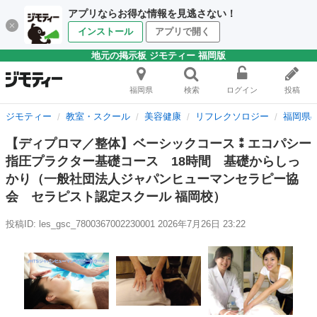
アプリならお得な情報を見逃さない！
インストール
アプリで開く
地元の掲示板 ジモティー 福岡版
福岡県
検索
ログイン
投稿
ジモティー
教室・スクール
美容健康
リフレクソロジー
福岡県
【ディプロマ／整体】ベーシックコース⁑エコパシー
指圧プラクター基礎コース 18時間 基礎からしっ
かり（一般社団法人ジャパンヒューマンセラピー協
会 セラピスト認定スクール 福岡校）
投稿ID: les_gsc_7800367002230001
2026年7月26日 23:22