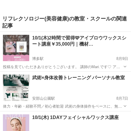
リフレクソロジー(美容健康)の教室・スクールの関連
記事
10/1(木)2時間で習得🩷アイブロウワックスシ
ート講座￥35,000円｜機材…
博多駅
8月9日
投稿を見ていただきありがとうございます。 講師のMari.です♡ アイ
ブロウワックスシート講座は、 ワックスシートを使用した 眉毛のお手
福岡
福岡市
博多駅
スキンケア
未経験
武術×身体改善トレーニング パーソナル教室
入れになります☺️ ワックスウォーマーなどの機材も不要で ハサミ...
安部山公園駅
8月7日
体力・年齢・経験不問／初心者歓迎 武術の身体操作をベースに、無理
なく・安全に・続けられるトレーニングを個別で指導します。 空手・
福岡
北九州市
安部山公園駅
その他
武術
10/1(木) 1DAYフェイシャルワックス講座
合気武道・護身術・体幹トレーニングなど、 ご希望と体力レベルを丁
寧に確認したうえで、あなたに合っ...