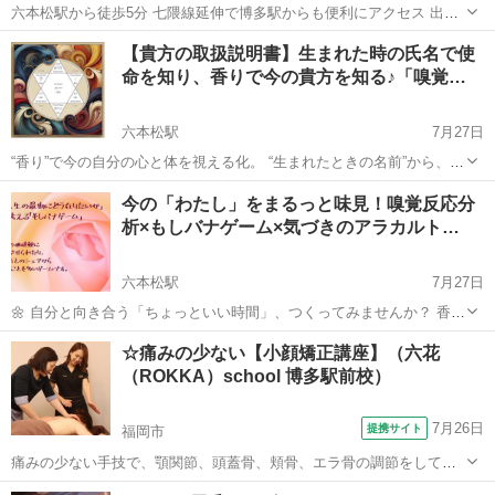
六本松駅から徒歩5分 七隈線延伸で博多駅からも便利にアクセス 出来
るようになりました ★★ハレホオラで人気のヘッドマッサージを１日
福岡
福岡市
六本松駅
マッサージ
【貴方の取扱説明書】生まれた時の氏名で使
で取得出来ます★★ ストレス・快眠・頭痛・眼精疲労・首こり...
命を知り、香りで今の貴方を知る♪「嗅覚…
六本松駅
7月27日
“香り”で今の自分の心と体を視える化。 “生まれたときの名前”から、今
世のあなたの役割を読み解く。 この２つのメソッドで、 自分の「トリ
福岡
福岡市
六本松駅
アロマ
嗅覚
今の「わたし」をまるっと味見！嗅覚反応分
セツ（取扱説明書）」を作ってみませんか？ 【Part 1：嗅覚反...
析×もしバナゲーム×気づきのアラカルト…
六本松駅
7月27日
🌼 自分と向き合う「ちょっといい時間」、つくってみませんか？ 香り
から自分の心と体のバランスを知る「嗅覚反応分析」、 人生の価値観
福岡
福岡市
六本松駅
アロマ
嗅覚
☆痛みの少ない【小顔矯正講座】（六花
をカードで楽しく見つめる「もしバナゲーム」、 そしてちょっぴり深
（ROKKA）school 博多駅前校）
掘りなアラカルト講座...
7月26日
提携サイト
福岡市
痛みの少ない手技で、顎関節、頭蓋骨、頬骨、エラ骨の調節をしてい
きます。 顔の左右差、ほうれい線、かみ合わせ、顎関節症などの症状
福岡
福岡市
マッサージ