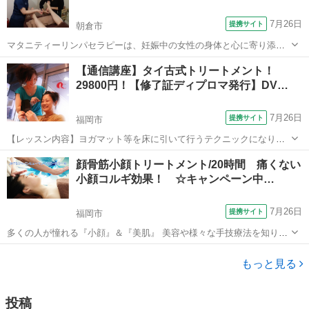
7月26日
提携サイト
朝倉市
マタニティーリンパセラピーは、妊娠中の女性の身体と心に寄り添う
ための専門的なリンパケア技術です。 妊娠期はホルモンバランスの変
福岡
朝倉市
マッサージ
【通信講座】タイ古式トリートメント！
化により、むくみ・肩こり・腰の負担・疲労感など、さまざまなマイ
29800円！【修了証ディプロマ発行】DV…
ナートラブルが起こりやすくなります...
7月26日
提携サイト
福岡市
【レッスン内容】ヨガマット等を床に引いて行うテクニックになりま
す。レッスンは学科と実技を行います。お客様は洋服を脱がずそのま
福岡
福岡市
マッサージ
顔骨筋小顔トリートメント/20時間 痛くない
ま行います。お客様へ圧をゆっくり加えながら押していくテクニック
小顔コルギ効果！ ☆キャンペーン中…
と、ヨガの要素を兼ね備えたストレッチを...
7月26日
提携サイト
福岡市
多くの人が憧れる『小顔』＆『美肌』 美容や様々な手技療法を知り尽
くした江藤講師が考案したフェイシャルのプロフェッショナル育成講
福岡
福岡市
エステ
座です。 【講座内容】 ■フェイシャルリンパ泡洗顔 一石何鳥もの
もっと見る
効果的なフェイシャル技術...
投稿