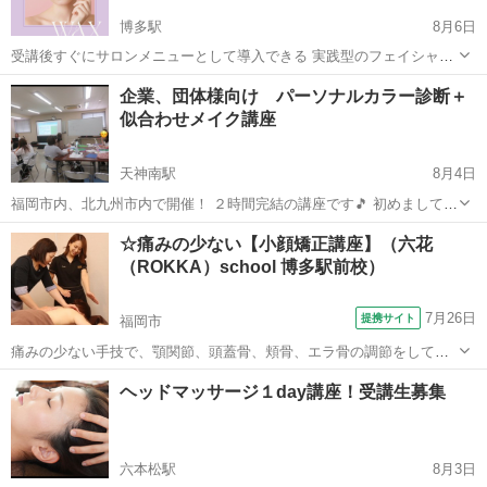
博多駅
8月6日
受講後すぐにサロンメニューとして導入できる 実践型のフェイシャル
ワックス講座を開催します🫧 お顔の産毛や古い角質をやさしく取り除
福岡
福岡市
博多駅
スキンケア
企業、団体様向け パーソナルカラー診断＋
き、 お肌を明るく、なめらかな印象へ導く フェイシャルワックス。
似合わせメイク講座
施術後の...
天神南駅
8月4日
福岡市内、北九州市内で開催！ ２時間完結の講座です🎵 初めまして✨
Freedom代表のMiyukiです☺️ 主に企業や様々なグループに対して 色々
福岡
福岡市
天神南駅
その他
パーソナルカラー
☆痛みの少ない【小顔矯正講座】（六花
と講座を開催しています✨✨ こんな団体におすすめです♪⬇️ ✅イベン
（ROKKA）school 博多駅前校）
ト...
7月26日
提携サイト
福岡市
痛みの少ない手技で、顎関節、頭蓋骨、頬骨、エラ骨の調節をしてい
きます。 顔の左右差、ほうれい線、かみ合わせ、顎関節症などの症状
福岡
福岡市
マッサージ
ヘッドマッサージ１day講座！受講生募集
に効果的です。 お客様からの需要も高く、１回の施術で変化があり、
安心・安全な施術です。 全６時間、...
六本松駅
8月3日