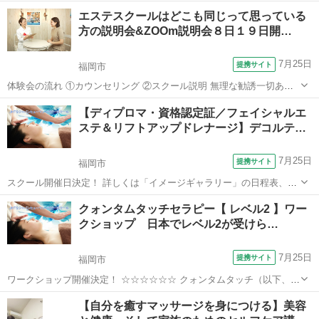
る）②３Ｄボリュームアイラッシュ（１本のまつげに細い０．０５～
福岡
福岡市
メイク
エステスクールはどこも同じって思っている
０．０７のエクステを２～６本までつける）③Ｌカール（リフト）シ
方の説明会&ZOOm説明会８日１９日開…
ングル（Ｌ字のタイプのマツエクを１本のま...
7月25日
提携サイト
福岡市
体験会の流れ ①カウンセリング ②スクール説明 無理な勧誘一切あり
ません ご希望頂いた方にはメールで資料を今すぐお送り致します。
福岡
福岡市
エステ
【ディプロマ・資格認定証／フェイシャルエ
ステ＆リフトアップドレナージ】デコルテ…
7月25日
提携サイト
福岡市
スクール開催日決定！ 詳しくは「イメージギャラリー」の日程表、ま
たは「講座詳細」欄をご覧ください。 ☆☆☆☆☆☆☆☆☆☆☆ ＜座学
福岡
福岡市
エステ
クォンタムタッチセラピー【 レベル2 】ワー
＆実技＞ ●フェイシャルエステ技術 ●フェイシャルリフトアップ技術
クショップ 日本でレベル2が受けら…
●デコルテリンパマッ...
7月25日
提携サイト
福岡市
ワークショップ開催決定！ ☆☆☆☆☆☆ クォンタムタッチ（以下、Ｑ
Ｔ）は、同調と共鳴の科学的な原理に基づき、特定の呼吸法と簡単な
福岡
福岡市
その他
【自分を癒すマッサージを身につける】美容
身体瞑想エクササイズを組み合わせ、自然でありながらも強力なエネ