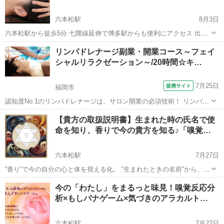
六本松駅
8月3日
六本松駅から徒歩5分 七隈線延伸で博多駅からも便利にアクセス 出来
るようになりました ★★ハレホオラで人気のヘッドマッサージを１日
福岡
福岡市
六本松駅
マッサージ
リンパドレナージ副業・開業コース～フェイ
で取得出来ます★★ ストレス・快眠・頭痛・眼精疲労・首こり...
シャルリラクゼーション～/20時間☆キ…
7月25日
提携サイト
福岡市
認知度No.1のリンパドレナージは、サロン開業の必須技術！ リンパド
レナージはあらゆる場面で活躍します。 この講座ではリンパの流れを
福岡
福岡市
マッサージ
【貴方の取扱説明書】生まれた時の氏名で使
改善するだけでなく、ＪＨＴのフェイシャル技術で内面からもアプロ
命を知り、香りで今の貴方を知る♪「嗅覚…
ーチ！ 充実した内容で、...
六本松駅
7月27日
“香り”で今の自分の心と体を視える化。 “生まれたときの名前”から、今
世のあなたの役割を読み解く。 この２つのメソッドで、 自分の「トリ
福岡
福岡市
六本松駅
アロマ
嗅覚
今の「わたし」をまるっと味見！嗅覚反応分
セツ（取扱説明書）」を作ってみませんか？ 【Part 1：嗅覚反...
析×もしバナゲーム×気づきのアラカルト…
六本松駅
7月27日