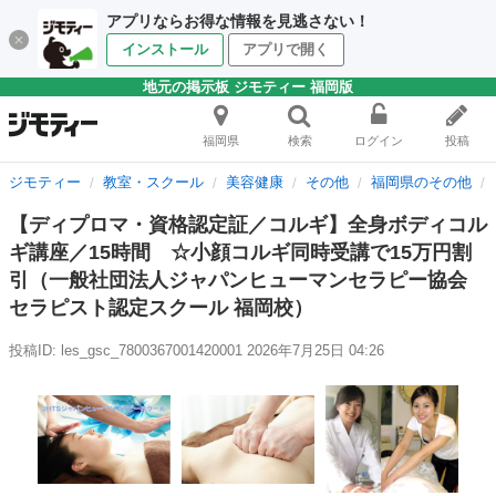
アプリならお得な情報を見逃さない！
インストール
アプリで開く
地元の掲示板 ジモティー 福岡版
福岡県
検索
ログイン
投稿
ジモティー
教室・スクール
美容健康
その他
福岡県のその他
【ディプロマ・資格認定証／コルギ】全身ボディコル
ギ講座／15時間 ☆小顔コルギ同時受講で15万円割
引（一般社団法人ジャパンヒューマンセラピー協会
セラピスト認定スクール 福岡校）
投稿ID: les_gsc_7800367001420001
2026年7月25日 04:26