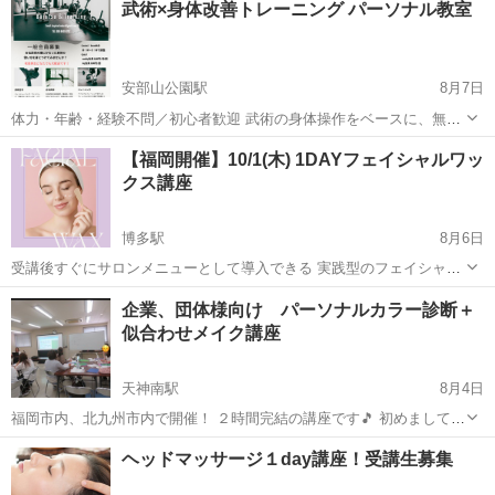
武術×身体改善トレーニング パーソナル教室
安部山公園駅
8月7日
体力・年齢・経験不問／初心者歓迎 武術の身体操作をベースに、無理
なく・安全に・続けられるトレーニングを個別で指導します。 空手・
福岡
北九州市
安部山公園駅
その他
武術
【福岡開催】10/1(木) 1DAYフェイシャルワッ
合気武道・護身術・体幹トレーニングなど、 ご希望と体力レベルを丁
クス講座
寧に確認したうえで、あなたに合っ...
博多駅
8月6日
受講後すぐにサロンメニューとして導入できる 実践型のフェイシャル
ワックス講座を開催します🫧 お顔の産毛や古い角質をやさしく取り除
福岡
福岡市
博多駅
スキンケア
企業、団体様向け パーソナルカラー診断＋
き、 お肌を明るく、なめらかな印象へ導く フェイシャルワックス。
似合わせメイク講座
施術後の...
天神南駅
8月4日
福岡市内、北九州市内で開催！ ２時間完結の講座です🎵 初めまして✨
Freedom代表のMiyukiです☺️ 主に企業や様々なグループに対して 色々
福岡
福岡市
天神南駅
その他
パーソナルカラー
ヘッドマッサージ１day講座！受講生募集
と講座を開催しています✨✨ こんな団体におすすめです♪⬇️ ✅イベン
ト...