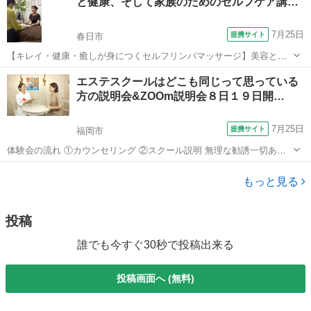
と健康、そして家族のためのセルフケア講…
ルギーヒーリングの「場」を造り...
7月25日
提携サイト
春日市
【キレイ・健康・癒しが身につくセルフリンパマッサージ】美容と健
康のためのセルフケア、毎回エステ、整体に行くのも大変！そんなあ
福岡
春日市
マッサージ
エステスクールはどこも同じって思っている
なたに自宅で簡単！3分で結果をだせるリンパマッサージを習得できま
方の説明会&ZOOm説明会８日１９日開…
す。 忙しいOLさんや主婦の方でも...
7月25日
提携サイト
福岡市
体験会の流れ ①カウンセリング ②スクール説明 無理な勧誘一切あり
ません ご希望頂いた方にはメールで資料を今すぐお送り致します。
福岡
福岡市
エステ
もっと見る
投稿
誰でも今すぐ30秒で投稿出来る
投稿画面へ (無料)