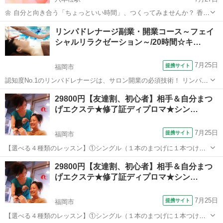
🌼 自分と向き合う「ちょっといい時間」、つくってみませんか？ 香り
から自分の心と体のバランスを知る「嗅覚反応分析」、 人生の価値観
福岡
福岡市
六本松駅
アロマ
嗅覚
リンパドレナージ副業・開業コース～フェイ
をカードで楽しく見つめる「もしバナゲーム」、 そしてちょっぴり深
シャルリラクゼーション～/20時間☆キ…
掘りなアラカルト講座...
7月25日
提携サイト
福岡市
認知度No.1のリンパドレナージは、サロン開業の必須技術！ リンパド
レナージはあらゆる場面で活躍します。 この講座ではリンパの流れを
福岡
福岡市
マッサージ
29800円【友達割、初心者】相手＆自分まつ
改善するだけでなく、ＪＨＴのフェイシャル技術で内面からもアプロ
げエクステ★修了証ディプロマ★シン…
ーチ！ 充実した内容で、...
7月25日
提携サイト
福岡市
【選べる４種類のレッスン】①シングル（１本のまつげに１本つけ
る）②３Ｄボリュームアイラッシュ（１本のまつげに細い０．０５～
福岡
福岡市
メイク
29800円【友達割、初心者】相手＆自分まつ
０．０７のエクステを２～６本までつける）③Ｌカール（リフト）シ
げエクステ★修了証ディプロマ★シン…
ングル（Ｌ字のタイプのマツエクを１本のま...
7月25日
提携サイト
福岡市
【選べる４種類のレッスン】①シングル（１本のまつげに１本つけ