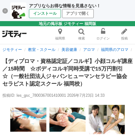
アプリならお得な情報を見逃さない！
インストール
アプリで開く
地元の掲示板 ジモティー 福岡版
福岡県
検索
ログイン
投稿
ジモティー
教室・スクール
美容健康
アロマ
福岡県のアロマ
【ディプロマ・資格認定証／コルギ】小顔コルギ講座
／15時間 ☆ボディコルギ同時受講で15万円割引
☆（一般社団法人ジャパンヒューマンセラピー協会
セラピスト認定スクール 福岡校）
投稿ID: les_gsc_7800367001410001
2026年7月23日 14:33