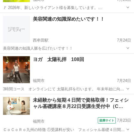
🚩 2026年、新しいクライアント様を募集しています。
https://www.quelle-ub.com/kshm-m Quelle主催のガイド・寺田さきえ
福岡
福岡市
その他
リージョン
美容関連の知識深めたいです！！
が 最も得意としているセッションでもあります。 こ...
西牟田駅
7月24日
美容関連の知識人脈を広げたいです！！
福岡
八女郡
西牟田駅
美容健康
ヨガ 太陽礼拝 108回
福岡市
7月24日
3時間コース オンラインにて 太陽礼拝を行います。 年末年始に向け
て、煩悩を無くすために 事業の一環としてやってみたい方 対象者 女
福岡
福岡市
その他
オンライン
未経験から短期４日間で資格取得！フェィシ
性 お子様 学生様 一緒に108回 筋肉痛覚悟の上 ご連絡お待ちして
ャル基礎講座８月22日受講生受付中（C…
おります。 個人差...
7月23日
提携サイト
福岡市
ＣｏＣｏＲｏ九州の特徴 ①受講料が安い フェィシャル基礎４日間