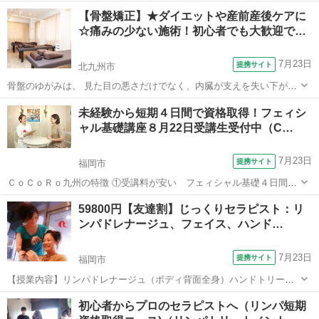
55,000円 ②何度でも練習できる制度あり安心 ③未経験でも開業出来
福岡
福岡市
エステ
【骨盤矯正】★ダイエットや産前産後ケアに
るサポート ④独立開業個人専門スクール ⑤開業、開業後もサポート
☆痛みの少ない施術！初心者でも大歓迎で…
Ａ．創立24年毎月無料...
7月23日
提携サイト
北九州市
骨盤のゆがみは、 見た目の悪さだけでなく、内臓が支えを失い下がっ
てしまうので、下腹が出てぽっこり、 おしりや太ももに脂肪が付いて
福岡
北九州市
整体
未経験から短期４日間で資格取得！フェィシ
きます。 背中が曲がって姿勢が悪くなり、肩こりや腰痛の元になって
ャル基礎講座８月22日受講生受付中（C…
しまいます！ そして、姿勢が悪...
7月23日
提携サイト
福岡市
ＣｏＣｏＲｏ九州の特徴 ①受講料が安い フェィシャル基礎４日間
55,000円 ②何度でも練習できる制度あり安心 ③未経験でも開業出来
福岡
福岡市
エステ
59800円【友達割】じっくりセラピスト：リ
るサポート ④独立開業個人専門スクール ⑤開業、開業後もサポート
ンパドレナージュ、フェイス、ハンド…
Ａ．創立24年毎月無料...
7月23日
提携サイト
福岡市
【授業内容】リンパドレナージュ（ボディ背面全身）ハンドトリート
メント（アロマ）フェイスエステのこの３つの技術がついていま
福岡
福岡市
エステ
初心者からプロのセラピストへ（リンパ短期
す！！激安です。また、学科＆技術もきちんと行います。無料質問、