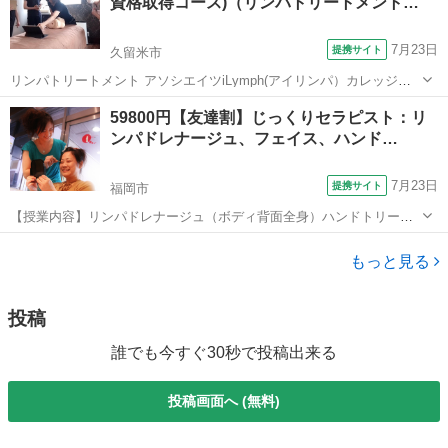
資格取得コース)（リンパトリートメント…
材料もお安くお譲りします。修了証1700円...
7月23日
提携サイト
久留米市
リンパトリートメント アソシエイツiLymph(アイリンパ）カレッジで
は リンパトリートメント予防医学、美容、癒しの三つの基本が学べる
福岡
久留米市
マッサージ
59800円【友達割】じっくりセラピスト：リ
総合スクールです。受講時間の大半をリンパトリートメントの基本と
ンパドレナージュ、フェイス、ハンド…
実地訓練にあてる為、手の職を...
7月23日
提携サイト
福岡市
【授業内容】リンパドレナージュ（ボディ背面全身）ハンドトリート
メント（アロマ）フェイスエステのこの３つの技術がついていま
福岡
福岡市
エステ
す！！激安です。また、学科＆技術もきちんと行います。無料質問、
もっと見る
材料もお安くお譲りします。修了証1700円...
投稿
誰でも今すぐ30秒で投稿出来る
投稿画面へ (無料)