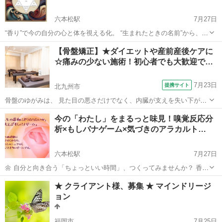
六本松駅
7月27日
“香り”で今の自分の心と体を視える化。 “生まれたときの名前”から、今
世のあなたの役割を読み解く。 この２つのメソッドで、 自分の「トリ
福岡
福岡市
六本松駅
アロマ
嗅覚
【骨盤矯正】★ダイエットや産前産後ケアに
セツ（取扱説明書）」を作ってみませんか？ 【Part 1：嗅覚反...
☆痛みの少ない施術！初心者でも大歓迎で…
7月23日
提携サイト
北九州市
骨盤のゆがみは、 見た目の悪さだけでなく、内臓が支えを失い下がっ
てしまうので、下腹が出てぽっこり、 おしりや太ももに脂肪が付いて
福岡
北九州市
整体
今の「わたし」をまるっと味見！嗅覚反応分
きます。 背中が曲がって姿勢が悪くなり、肩こりや腰痛の元になって
析×もしバナゲーム×気づきのアラカルト…
しまいます！ そして、姿勢が悪...
六本松駅
7月27日
🌼 自分と向き合う「ちょっといい時間」、つくってみませんか？ 香り
から自分の心と体のバランスを知る「嗅覚反応分析」、 人生の価値観
福岡
福岡市
六本松駅
アロマ
嗅覚
★ クライアント様、募集 ★ マインドリージ
をカードで楽しく見つめる「もしバナゲーム」、 そしてちょっぴり深
ョン
掘りなアラカルト講座...
福岡市
7月25日