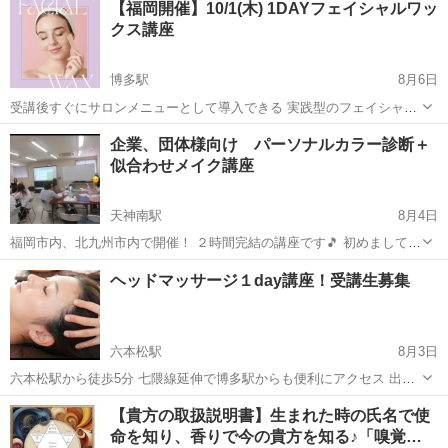
【福岡開催】10/1(木) 1DAYフェイシャルワッ
クス講座
博多駅
8月6日
受講後すぐにサロンメニューとして導入できる 実践型のフェイシャル
ワックス講座を開催します🫧 お顔の産毛や古い角質をやさしく取り除
福岡
福岡市
博多駅
スキンケア
企業、団体様向け パーソナルカラー診断＋
き、 お肌を明るく、なめらかな印象へ導く フェイシャルワックス。
似合わせメイク講座
施術後の...
天神南駅
8月4日
福岡市内、北九州市内で開催！ ２時間完結の講座です🎵 初めまして✨
Freedom代表のMiyukiです☺️ 主に企業や様々なグループに対して 色々
福岡
福岡市
天神南駅
その他
パーソナルカラー
ヘッドマッサージ１day講座！受講生募集
と講座を開催しています✨✨ こんな団体におすすめです♪⬇️ ✅イベン
ト...
六本松駅
8月3日
六本松駅から徒歩5分 七隈線延伸で博多駅からも便利にアクセス 出来
るようになりました ★★ハレホオラで人気のヘッドマッサージを１日
福岡
福岡市
六本松駅
マッサージ
【貴方の取扱説明書】生まれた時の氏名で使
で取得出来ます★★ ストレス・快眠・頭痛・眼精疲労・首こり...
命を知り、香りで今の貴方を知る♪「嗅覚…