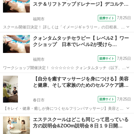
ステ＆リフトアップドレナージ】デコルテ…
7月25日
提携サイト
福岡市
スクール開催日決定！ 詳しくは「イメージギャラリー」の日程表、ま
たは「講座詳細」欄をご覧ください。 ☆☆☆☆☆☆☆☆☆☆☆ ＜座学
福岡
福岡市
エステ
クォンタムタッチセラピー【 レベル2 】ワー
＆実技＞ ●フェイシャルエステ技術 ●フェイシャルリフトアップ技術
クショップ 日本でレベル2が受けら…
●デコルテリンパマッ...
7月25日
提携サイト
福岡市
ワークショップ開催決定！ ☆☆☆☆☆☆ クォンタムタッチ（以下、Ｑ
Ｔ）は、同調と共鳴の科学的な原理に基づき、特定の呼吸法と簡単な
福岡
福岡市
その他
【自分を癒すマッサージを身につける】美容
身体瞑想エクササイズを組み合わせ、自然でありながらも強力なエネ
と健康、そして家族のためのセルフケア講…
ルギーヒーリングの「場」を造り...
7月25日
提携サイト
春日市
【キレイ・健康・癒しが身につくセルフリンパマッサージ】美容と健
康のためのセルフケア、毎回エステ、整体に行くのも大変！そんなあ
福岡
春日市
マッサージ
エステスクールはどこも同じって思っている
なたに自宅で簡単！3分で結果をだせるリンパマッサージを習得できま
方の説明会&ZOOm説明会８日１９日開…
す。 忙しいOLさんや主婦の方でも...