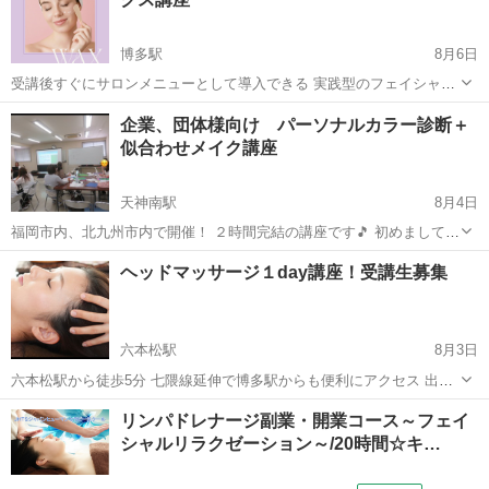
寧に確認したうえで、あなたに合っ...
博多駅
8月6日
受講後すぐにサロンメニューとして導入できる 実践型のフェイシャル
ワックス講座を開催します🫧 お顔の産毛や古い角質をやさしく取り除
福岡
福岡市
博多駅
スキンケア
企業、団体様向け パーソナルカラー診断＋
き、 お肌を明るく、なめらかな印象へ導く フェイシャルワックス。
似合わせメイク講座
施術後の...
天神南駅
8月4日
福岡市内、北九州市内で開催！ ２時間完結の講座です🎵 初めまして✨
Freedom代表のMiyukiです☺️ 主に企業や様々なグループに対して 色々
福岡
福岡市
天神南駅
その他
パーソナルカラー
ヘッドマッサージ１day講座！受講生募集
と講座を開催しています✨✨ こんな団体におすすめです♪⬇️ ✅イベン
ト...
六本松駅
8月3日
六本松駅から徒歩5分 七隈線延伸で博多駅からも便利にアクセス 出来
るようになりました ★★ハレホオラで人気のヘッドマッサージを１日
福岡
福岡市
六本松駅
マッサージ
リンパドレナージ副業・開業コース～フェイ
で取得出来ます★★ ストレス・快眠・頭痛・眼精疲労・首こり...
シャルリラクゼーション～/20時間☆キ…