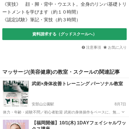
《実技》 顔・脚・背中・ウエスト。全身のリンパ基礎トリ
ートメントを学びます（約１０時間）
《認定試験》筆記・実技（約３時間）
資料請求する（グッドスクールへ）
注意事項
お気に入り
マッサージ(美容健康)の教室・スクールの関連記事
武術×身体改善トレーニング パーソナル教室
安部山公園駅
8月7日
体力・年齢・経験不問／初心者歓迎 武術の身体操作をベースに、無理
なく・安全に・続けられるトレーニングを個別で指導します。 空手・
福岡
北九州市
安部山公園駅
その他
武術
【福岡開催】10/1(木) 1DAYフェイシャルワッ
合気武道・護身術・体幹トレーニングなど、 ご希望と体力レベルを丁
クス講座