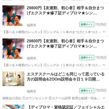
レナージはあらゆる場面で活躍します。 この講座ではリンパの流れを
福岡
福岡市
マッサージ
29800円【友達割、初心者】相手＆自分まつ
改善するだけでなく、ＪＨＴのフェイシャル技術で内面からもアプロ
げエクステ★修了証ディプロマ★シン…
ーチ！ 充実した内容で、...
7月25日
提携サイト
福岡市
【選べる４種類のレッスン】①シングル（１本のまつげに１本つけ
る）②３Ｄボリュームアイラッシュ（１本のまつげに細い０．０５～
福岡
福岡市
メイク
29800円【友達割、初心者】相手＆自分まつ
０．０７のエクステを２～６本までつける）③Ｌカール（リフト）シ
げエクステ★修了証ディプロマ★シン…
ングル（Ｌ字のタイプのマツエクを１本のま...
7月25日
提携サイト
福岡市
【選べる４種類のレッスン】①シングル（１本のまつげに１本つけ
る）②３Ｄボリュームアイラッシュ（１本のまつげに細い０．０５～
福岡
福岡市
メイク
エステスクールはどこも同じって思っている
０．０７のエクステを２～６本までつける）③Ｌカール（リフト）シ
方の説明会&ZOOm説明会８日１９日開…
ングル（Ｌ字のタイプのマツエクを１本のま...
7月25日
提携サイト
福岡市
体験会の流れ ①カウンセリング ②スクール説明 無理な勧誘一切あり
ません ご希望頂いた方にはメールで資料を今すぐお送り致します。
福岡
福岡市
エステ
【ディプロマ・資格認定証／フェイシャルエ