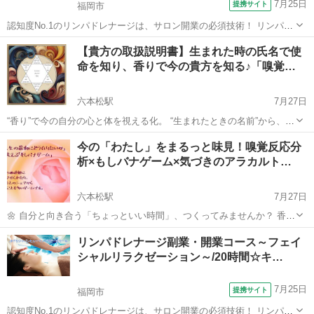
7月25日
提携サイト
福岡市
認知度No.1のリンパドレナージは、サロン開業の必須技術！ リンパド
レナージはあらゆる場面で活躍します。 この講座ではリンパの流れを
福岡
福岡市
マッサージ
【貴方の取扱説明書】生まれた時の氏名で使
改善するだけでなく、ＪＨＴのフェイシャル技術で内面からもアプロ
命を知り、香りで今の貴方を知る♪「嗅覚…
ーチ！ 充実した内容で、...
六本松駅
7月27日
“香り”で今の自分の心と体を視える化。 “生まれたときの名前”から、今
世のあなたの役割を読み解く。 この２つのメソッドで、 自分の「トリ
福岡
福岡市
六本松駅
アロマ
嗅覚
今の「わたし」をまるっと味見！嗅覚反応分
セツ（取扱説明書）」を作ってみませんか？ 【Part 1：嗅覚反...
析×もしバナゲーム×気づきのアラカルト…
六本松駅
7月27日
🌼 自分と向き合う「ちょっといい時間」、つくってみませんか？ 香り
から自分の心と体のバランスを知る「嗅覚反応分析」、 人生の価値観
福岡
福岡市
六本松駅
アロマ
嗅覚
リンパドレナージ副業・開業コース～フェイ
をカードで楽しく見つめる「もしバナゲーム」、 そしてちょっぴり深
シャルリラクゼーション～/20時間☆キ…
掘りなアラカルト講座...
7月25日
提携サイト
福岡市
認知度No.1のリンパドレナージは、サロン開業の必須技術！ リンパド