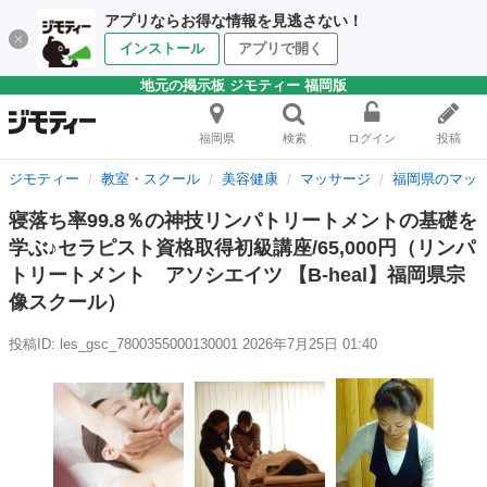
アプリならお得な情報を見逃さない！
インストール
アプリで開く
地元の掲示板 ジモティー 福岡版
福岡県
検索
ログイン
投稿
ジモティー
教室・スクール
美容健康
マッサージ
福岡県のマッ
寝落ち率99.8％の神技リンパトリートメントの基礎を
学ぶ♪セラピスト資格取得初級講座/65,000円（リンパ
トリートメント アソシエイツ 【B-heal】福岡県宗
像スクール）
投稿ID: les_gsc_7800355000130001
2026年7月25日 01:40