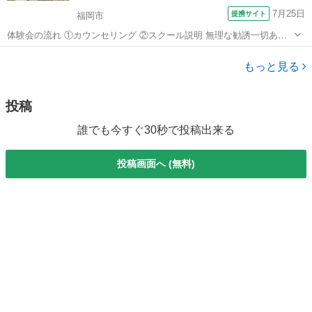
7月25日
提携サイト
福岡市
体験会の流れ ①カウンセリング ②スクール説明 無理な勧誘一切あり
ません ご希望頂いた方にはメールで資料を今すぐお送り致します。
福岡
福岡市
エステ
もっと見る
投稿
誰でも今すぐ30秒で投稿出来る
投稿画面へ (無料)