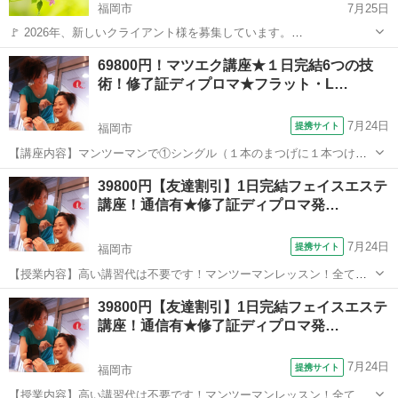
福岡市
7月25日
🚩 2026年、新しいクライアント様を募集しています。
https://www.quelle-ub.com/kshm-m Quelle主催のガイド・寺田さきえ
福岡
福岡市
その他
リージョン
69800円！マツエク講座★１日完結6つの技
が 最も得意としているセッションでもあります。 こ...
術！修了証ディプロマ★フラット・L…
7月24日
提携サイト
福岡市
【講座内容】マンツーマンで①シングル（１本のまつげに１本つけ
る）②３Ｄボリュームアイラッシュ（１本のまつげに細い０．０５～
福岡
福岡市
メイク
39800円【友達割引】1日完結フェイスエステ
０．０７のエクステを２～６本までつける）不器用な方でも１秒ファ
講座！通信有★修了証ディプロマ発…
ンがあるから安心です！③Ｌカール（リフト...
7月24日
提携サイト
福岡市
【授業内容】高い講習代は不要です！マンツーマンレッスン！全て手
技で行うので、高い機械を購入する必要は一切ありません！45分/60分
福岡
福岡市
エステ
39800円【友達割引】1日完結フェイスエステ
コースとそれ以上のコースを作る事ができ、自分でお好きに決められ
講座！通信有★修了証ディプロマ発…
ます。受講後の質問も無料なので、...
7月24日
提携サイト
福岡市
【授業内容】高い講習代は不要です！マンツーマンレッスン！全て手