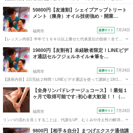
技で行うので、高い機械を購入する必要は一切ありません！45分/60分
福岡
福岡市
エステ
59800円【友達割】シェイプアップトリート
コースとそれ以上のコースを作る事ができ、自分でお好きに決められ
メント（痩身）オイル技術強め・開業…
ます。受講後の質問も無料なので、...
7月24日
提携サイト
福岡市
【レッスン内容】半年で１６キロ以上痩せた代表直伝の技術！全てオ
ールハンド技術で行います。やや痛みがありますが、強弱は調整でき
福岡
福岡市
エステ
19800円【友割有】未経験者限定！LINEビデ
る技術です。マシーンと一緒にする技術として学ぶこともオススメ！
オ通話セルフジェルネイル★筆を…
仰向け：指先～頭／仰向け：指先～頭まで...
7月24日
提携サイト
福岡市
【講座内容】1日完結２時間！LINEビデオ通話を使って講師と1対1で
レッスンします！通常のジェルネイルよりもとっても簡単にご自宅で
福岡
福岡市
ネイル
【全身リンパドレナージュコース】！最短１
セルフジェルネイルが楽しめるようになるレッスンです。デザインは
ヶ月で取得可能です♪初心者大歓迎！！（…
決まったチップタイプのジェルから...
7月24日
提携サイト
福岡市
リンパの流れを良くすることは、代謝をUP、むくみや冷え性の解消、
同時にストレスも解消してリラックス効果を高めます。 ★アロマオイ
福岡
福岡市
マッサージ
9800円【相手＆自分】まつげエクステ通信講
ルを使用し、背中・デコルテ・足などの実技を繰り返し学んでいきま