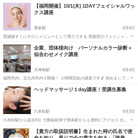
【福岡開催】10/1(木) 1DAYフェイシャルワッ
クス講座
博多駅
8月6日
受講後すぐにサロンメニューとして導入できる 実践型のフェイシャル
ワックス講座を開催します🫧 お顔の産毛や古い角質をやさしく取り除
福岡
福岡市
博多駅
スキンケア
企業、団体様向け パーソナルカラー診断＋
き、 お肌を明るく、なめらかな印象へ導く フェイシャルワックス。
似合わせメイク講座
施術後の...
天神南駅
8月4日
福岡市内、北九州市内で開催！ ２時間完結の講座です🎵 初めまして✨
Freedom代表のMiyukiです☺️ 主に企業や様々なグループに対して 色々
福岡
福岡市
天神南駅
その他
パーソナルカラー
ヘッドマッサージ１day講座！受講生募集
と講座を開催しています✨✨ こんな団体におすすめです♪⬇️ ✅イベン
ト...
六本松駅
8月3日
六本松駅から徒歩5分 七隈線延伸で博多駅からも便利にアクセス 出来
るようになりました ★★ハレホオラで人気のヘッドマッサージを１日
福岡
福岡市
六本松駅
マッサージ
【貴方の取扱説明書】生まれた時の氏名で使
で取得出来ます★★ ストレス・快眠・頭痛・眼精疲労・首こり...
命を知り、香りで今の貴方を知る♪「嗅覚…