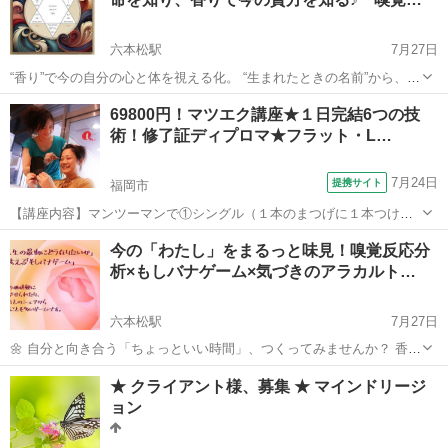
六本松駅
7月27日
“香り”で今の自分の心と体を視える化。 “生まれたときの名前”から、今
世のあなたの役割を読み解く。 この２つのメソッドで、 自分の「トリ
福岡
福岡市
六本松駅
アロマ
嗅覚
69800円！マツエク講座★１日完結6つの技
セツ（取扱説明書）」を作ってみませんか？ 【Part 1：嗅覚反...
術！修了証ディプロマ★フラット・L…
7月24日
提携サイト
福岡市
【講座内容】マンツーマンで①シングル（１本のまつげに１本つけ
る）②３Ｄボリュームアイラッシュ（１本のまつげに細い０．０５～
福岡
福岡市
メイク
今の「わたし」をまるっと味見！嗅覚反応分
０．０７のエクステを２～６本までつける）不器用な方でも１秒ファ
析×もしバナゲーム×気づきのアラカルト…
ンがあるから安心です！③Ｌカール（リフト...
六本松駅
7月27日
🌼 自分と向き合う「ちょっといい時間」、つくってみませんか？ 香り
から自分の心と体のバランスを知る「嗅覚反応分析」、 人生の価値観
福岡
福岡市
六本松駅
アロマ
嗅覚
★ クライアント様、募集 ★ マインドリージ
をカードで楽しく見つめる「もしバナゲーム」、 そしてちょっぴり深
ョン
掘りなアラカルト講座...