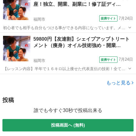
座！独立、開業、副業に！修了証ディ…
す。 まずは資料請求又は体験レ...
7月24日
提携サイト
福岡市
初心者でも相手も自分もつける事ができる内容になっています。メー
ルにて無料でご質問も承っておりますので、お気軽にご受講下さい！
福岡
福岡市
メイク
59800円【友達割】シェイプアップトリート
通学の際の割引きクーポン付きです。何かあれば、直接学びにも行け
メント（痩身）オイル技術強め・開業…
ますので、心強いと思います！初心者の方...
7月24日
提携サイト
福岡市
【レッスン内容】半年で１６キロ以上痩せた代表直伝の技術！全てオ
ールハンド技術で行います。やや痛みがありますが、強弱は調整でき
福岡
福岡市
エステ
る技術です。マシーンと一緒にする技術として学ぶこともオススメ！
もっと見る
仰向け：指先～頭／仰向け：指先～頭まで...
投稿
誰でも今すぐ30秒で投稿出来る
投稿画面へ (無料)