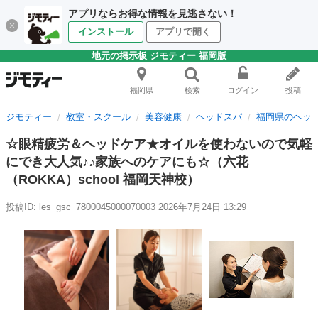
アプリならお得な情報を見逃さない！
インストール
アプリで開く
地元の掲示板 ジモティー 福岡版
福岡県
検索
ログイン
投稿
ジモティー
教室・スクール
美容健康
ヘッドスパ
福岡県のヘッ
☆眼精疲労＆ヘッドケア★オイルを使わないので気軽
にでき大人気♪♪家族へのケアにも☆（六花
（ROKKA）school 福岡天神校）
投稿ID: les_gsc_7800045000070003
2026年7月24日 13:29