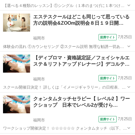
【選べる４種類のレッスン】①シングル（１本のまつげに１本つけ
る）②３Ｄボリュームアイラッシュ（１本のまつげに細い０．０５～
福岡
福岡市
メイク
エステスクールはどこも同じって思っている
０．０７のエクステを２～６本までつける）③Ｌカール（リフト）シ
方の説明会&ZOOm説明会８日１９日開…
ングル（Ｌ字のタイプのマツエクを１本のま...
7月25日
提携サイト
福岡市
体験会の流れ ①カウンセリング ②スクール説明 無理な勧誘一切あり
ません ご希望頂いた方にはメールで資料を今すぐお送り致します。
福岡
福岡市
エステ
【ディプロマ・資格認定証／フェイシャルエ
ステ＆リフトアップドレナージ】デコルテ…
7月25日
提携サイト
福岡市
スクール開催日決定！ 詳しくは「イメージギャラリー」の日程表、ま
たは「講座詳細」欄をご覧ください。 ☆☆☆☆☆☆☆☆☆☆☆ ＜座学
福岡
福岡市
エステ
クォンタムタッチセラピー【 レベル2 】ワー
＆実技＞ ●フェイシャルエステ技術 ●フェイシャルリフトアップ技術
クショップ 日本でレベル2が受けら…
●デコルテリンパマッ...
7月25日
提携サイト
福岡市
ワークショップ開催決定！ ☆☆☆☆☆☆ クォンタムタッチ（以下、Ｑ
Ｔ）は、同調と共鳴の科学的な原理に基づき、特定の呼吸法と簡単な