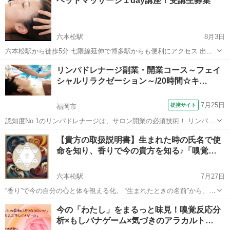
ヘッドマッサージ１day講座！受講生募集
と講座を開催しています✨✨ こんな団体におすすめです♪⬇️ ✅イベン
ト...
六本松駅
8月3日
六本松駅から徒歩5分 七隈線延伸で博多駅からも便利にアクセス 出来
るようになりました ★★ハレホオラで人気のヘッドマッサージを１日
福岡
福岡市
六本松駅
マッサージ
リンパドレナージ副業・開業コース～フェイ
で取得出来ます★★ ストレス・快眠・頭痛・眼精疲労・首こり...
シャルリラクゼーション～/20時間☆キ…
7月25日
提携サイト
福岡市
認知度No.1のリンパドレナージは、サロン開業の必須技術！ リンパド
レナージはあらゆる場面で活躍します。 この講座ではリンパの流れを
福岡
福岡市
マッサージ
【貴方の取扱説明書】生まれた時の氏名で使
改善するだけでなく、ＪＨＴのフェイシャル技術で内面からもアプロ
命を知り、香りで今の貴方を知る♪「嗅覚…
ーチ！ 充実した内容で、...
六本松駅
7月27日
“香り”で今の自分の心と体を視える化。 “生まれたときの名前”から、今
世のあなたの役割を読み解く。 この２つのメソッドで、 自分の「トリ
福岡
福岡市
六本松駅
アロマ
嗅覚
今の「わたし」をまるっと味見！嗅覚反応分
セツ（取扱説明書）」を作ってみませんか？ 【Part 1：嗅覚反...
析×もしバナゲーム×気づきのアラカルト…