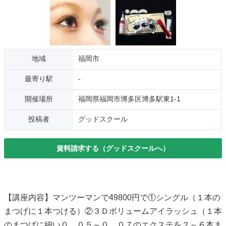
地域
福岡市
最寄り駅
-
開催場所
福岡県福岡市博多区博多駅東1-1
投稿者
グッドスクール
資料請求する（グッドスクールへ）
【講座内容】マンツーマンで49800円で①シングル（１本の
まつげに１本つける）②３Ｄボリュームアイラッシュ（１本
のまつげに細い０．０５～０．０７のエクステを２～６本ま