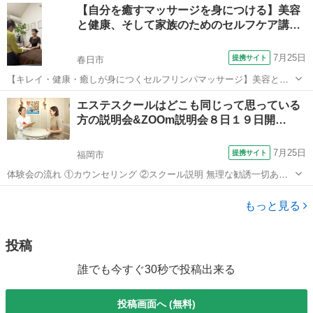
福岡
福岡市
その他
【自分を癒すマッサージを身につける】美容
身体瞑想エクササイズを組み合わせ、自然でありながらも強力なエネ
と健康、そして家族のためのセルフケア講…
ルギーヒーリングの「場」を造り...
7月25日
提携サイト
春日市
【キレイ・健康・癒しが身につくセルフリンパマッサージ】美容と健
康のためのセルフケア、毎回エステ、整体に行くのも大変！そんなあ
福岡
春日市
マッサージ
エステスクールはどこも同じって思っている
なたに自宅で簡単！3分で結果をだせるリンパマッサージを習得できま
方の説明会&ZOOm説明会８日１９日開…
す。 忙しいOLさんや主婦の方でも...
7月25日
提携サイト
福岡市
体験会の流れ ①カウンセリング ②スクール説明 無理な勧誘一切あり
ません ご希望頂いた方にはメールで資料を今すぐお送り致します。
福岡
福岡市
エステ
もっと見る
投稿
誰でも今すぐ30秒で投稿出来る
投稿画面へ (無料)