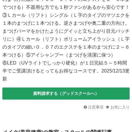
でつける）不器用な方でも１秒ファンがあるから安心です！
③Ｌカール（リフト）シングル（Ｌ字のタイプのマツエクを
１本のまつげに１本つける。逆さまつげや奥二重の方向け。
まつげパーマをかけたようにグイッと立ち上がり目元パッチ
リに）④Ｌカール（リフト）ボリュームアイラッシュ（Ｌ字
のタイプの細い０．０７のエクステを１本のまつげに２～６
本つける）⑤アイシャンプー（まつげを清潔に保つ）
⑥LED（UVライトでしっかり硬化）が１日完結５～５時間
半でご受講頂けるとってもお得なコースです。2025/12/13更
新
資料請求する（グッドスクールへ）
注意事項
お気に入り