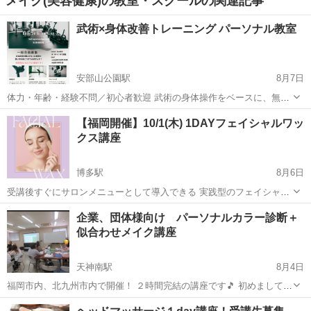
メイク(美容健康)の教室・スクールの関連記事
武術×身体改善トレーニング パーソナル教室
安部山公園駅
8月7日
体力・年齢・経験不問／初心者歓迎 武術の身体操作をベースに、無理
なく・安全に・続けられるトレーニングを個別で指導します。 空手・
福岡
北九州市
安部山公園駅
その他
武術
【福岡開催】10/1(木) 1DAYフェイシャルワッ
合気武道・護身術・体幹トレーニングなど、 ご希望と体力レベルを丁
クス講座
寧に確認したうえで、あなたに合っ...
博多駅
8月6日
受講後すぐにサロンメニューとして導入できる 実践型のフェイシャル
ワックス講座を開催します🫧 お顔の産毛や古い角質をやさしく取り除
福岡
福岡市
博多駅
スキンケア
企業、団体様向け パーソナルカラー診断＋
き、 お肌を明るく、なめらかな印象へ導く フェイシャルワックス。
似合わせメイク講座
施術後の...
天神南駅
8月4日
福岡市内、北九州市内で開催！ ２時間完結の講座です🎵 初めまして✨
Freedom代表のMiyukiです☺️ 主に企業や様々なグループに対して 色々
福岡
福岡市
天神南駅
その他
パーソナルカラー