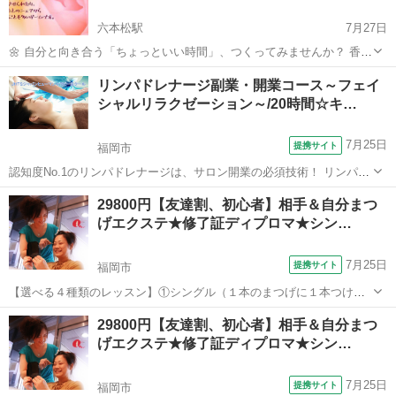
六本松駅
7月27日
🌼 自分と向き合う「ちょっといい時間」、つくってみませんか？ 香り
から自分の心と体のバランスを知る「嗅覚反応分析」、 人生の価値観
福岡
福岡市
六本松駅
アロマ
嗅覚
リンパドレナージ副業・開業コース～フェイ
をカードで楽しく見つめる「もしバナゲーム」、 そしてちょっぴり深
シャルリラクゼーション～/20時間☆キ…
掘りなアラカルト講座...
7月25日
提携サイト
福岡市
認知度No.1のリンパドレナージは、サロン開業の必須技術！ リンパド
レナージはあらゆる場面で活躍します。 この講座ではリンパの流れを
福岡
福岡市
マッサージ
29800円【友達割、初心者】相手＆自分まつ
改善するだけでなく、ＪＨＴのフェイシャル技術で内面からもアプロ
げエクステ★修了証ディプロマ★シン…
ーチ！ 充実した内容で、...
7月25日
提携サイト
福岡市
【選べる４種類のレッスン】①シングル（１本のまつげに１本つけ
る）②３Ｄボリュームアイラッシュ（１本のまつげに細い０．０５～
福岡
福岡市
メイク
29800円【友達割、初心者】相手＆自分まつ
０．０７のエクステを２～６本までつける）③Ｌカール（リフト）シ
げエクステ★修了証ディプロマ★シン…
ングル（Ｌ字のタイプのマツエクを１本のま...
7月25日
提携サイト
福岡市