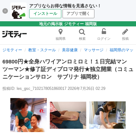
アプリならお得な情報を見逃さない！
インストール
アプリで開く
地元の掲示板 ジモティー 福岡版
福岡県
検索
ログイン
投稿
ジモティー
教室・スクール
美容健康
マッサージ
福岡県のマッ
69800円★全身ハワイアンロミロミ！１日完結マン
ツーマン★修了証ディプロマ発行★独立開業（コミュ
ニケーションサロン サブリナ 福岡校）
投稿ID: les_gsc_7102178051860017
2026年7月26日 02:29