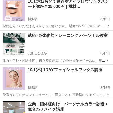
10/1(木)2時間で習得🩷アイブロウワックスシ
ート講座￥35,000円｜機材…
博多駅
8月9日
投稿を見ていただきありがとうございます。 講師のMari.です♡ アイ
ブロウワックスシート講座は、 ワックスシートを使用した 眉毛のお手
福岡
福岡市
博多駅
スキンケア
未経験
武術×身体改善トレーニング パーソナル教室
入れになります☺️ ワックスウォーマーなどの機材も不要で ハサミ...
安部山公園駅
8月7日
体力・年齢・経験不問／初心者歓迎 武術の身体操作をベースに、無理
なく・安全に・続けられるトレーニングを個別で指導します。 空手・
福岡
北九州市
安部山公園駅
その他
武術
10/1(木) 1DAYフェイシャルワックス講座
合気武道・護身術・体幹トレーニングなど、 ご希望と体力レベルを丁
寧に確認したうえで、あなたに合っ...
博多駅
8月6日
受講後すぐにサロンメニューとして導入できる 実践型のフェイシャル
ワックス講座を開催します🫧 お顔の産毛や古い角質をやさしく取り除
福岡
福岡市
博多駅
スキンケア
企業、団体様向け パーソナルカラー診断＋
き、 お肌を明るく、なめらかな印象へ導く フェイシャルワックス。
似合わせメイク講座
施術後の...