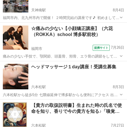
天神南駅
8月4日
福岡市内、北九州市内で開催！ ２時間完結の講座です🎵 初めまして✨
Freedom代表のMiyukiです☺️ 主に企業や様々なグループに対して 色々
福岡
福岡市
天神南駅
その他
パーソナルカラー
☆痛みの少ない【小顔矯正講座】（六花
と講座を開催しています✨✨ こんな団体におすすめです♪⬇️ ✅イベン
（ROKKA）school 博多駅前校）
ト...
7月26日
提携サイト
福岡市
痛みの少ない手技で、顎関節、頭蓋骨、頬骨、エラ骨の調節をしてい
きます。 顔の左右差、ほうれい線、かみ合わせ、顎関節症などの症状
福岡
福岡市
マッサージ
ヘッドマッサージ１day講座！受講生募集
に効果的です。 お客様からの需要も高く、１回の施術で変化があり、
安心・安全な施術です。 全６時間、...
六本松駅
8月3日
六本松駅から徒歩5分 七隈線延伸で博多駅からも便利にアクセス 出来
るようになりました ★★ハレホオラで人気のヘッドマッサージを１日
福岡
福岡市
六本松駅
マッサージ
【貴方の取扱説明書】生まれた時の氏名で使
で取得出来ます★★ ストレス・快眠・頭痛・眼精疲労・首こり...
命を知り、香りで今の貴方を知る♪「嗅覚…
六本松駅
7月27日