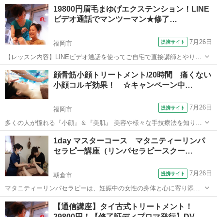
りしながらマンツーマンで学べます。自分にも相手にもかけることが
福岡
福岡市
メイク
19800円眉毛まゆげエクステンション！LINE
でき、学科＆技術もきちんと行います。美容師免許保持講師が、一生
ビデオ通話でマンツーマン★修了…
懸命お教えします！また、無料質問を...
7月26日
提携サイト
福岡市
【レッスン内容】LINEビデオ通話を使ってご自宅で直接講師とやりと
りしながらマンツーマンで学べます。自分にも相手にもかけることが
福岡
福岡市
メイク
顔骨筋小顔トリートメント/20時間 痛くない
でき、学科＆技術もきちんと行います。美容師免許保持講師が、一生
小顔コルギ効果！ ☆キャンペーン中…
懸命お教えします！また、無料質問を...
7月26日
提携サイト
福岡市
多くの人が憧れる『小顔』＆『美肌』 美容や様々な手技療法を知り尽
くした江藤講師が考案したフェイシャルのプロフェッショナル育成講
福岡
福岡市
エステ
1day マスターコース マタニティーリンパ
座です。 【講座内容】 ■フェイシャルリンパ泡洗顔 一石何鳥もの
セラピー講座（リンパセラピースクー…
効果的なフェイシャル技術...
7月26日
提携サイト
朝倉市
マタニティーリンパセラピーは、妊娠中の女性の身体と心に寄り添う
ための専門的なリンパケア技術です。 妊娠期はホルモンバランスの変
福岡
朝倉市
マッサージ
【通信講座】タイ古式トリートメント！
化により、むくみ・肩こり・腰の負担・疲労感など、さまざまなマイ
29800円！【修了証ディプロマ発行】DV…