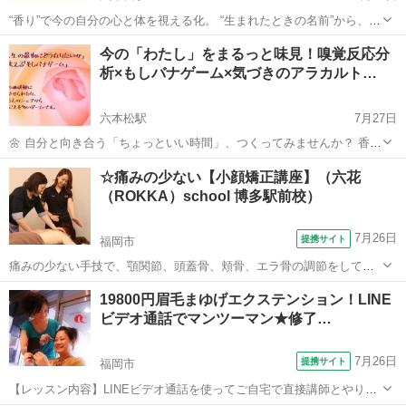
“香り”で今の自分の心と体を視える化。 “生まれたときの名前”から、今
世のあなたの役割を読み解く。 この２つのメソッドで、 自分の「トリ
福岡
福岡市
六本松駅
アロマ
嗅覚
今の「わたし」をまるっと味見！嗅覚反応分
セツ（取扱説明書）」を作ってみませんか？ 【Part 1：嗅覚反...
析×もしバナゲーム×気づきのアラカルト…
六本松駅
7月27日
🌼 自分と向き合う「ちょっといい時間」、つくってみませんか？ 香り
から自分の心と体のバランスを知る「嗅覚反応分析」、 人生の価値観
福岡
福岡市
六本松駅
アロマ
嗅覚
☆痛みの少ない【小顔矯正講座】（六花
をカードで楽しく見つめる「もしバナゲーム」、 そしてちょっぴり深
（ROKKA）school 博多駅前校）
掘りなアラカルト講座...
7月26日
提携サイト
福岡市
痛みの少ない手技で、顎関節、頭蓋骨、頬骨、エラ骨の調節をしてい
きます。 顔の左右差、ほうれい線、かみ合わせ、顎関節症などの症状
福岡
福岡市
マッサージ
19800円眉毛まゆげエクステンション！LINE
に効果的です。 お客様からの需要も高く、１回の施術で変化があり、
ビデオ通話でマンツーマン★修了…
安心・安全な施術です。 全６時間、...
7月26日
提携サイト
福岡市
【レッスン内容】LINEビデオ通話を使ってご自宅で直接講師とやりと