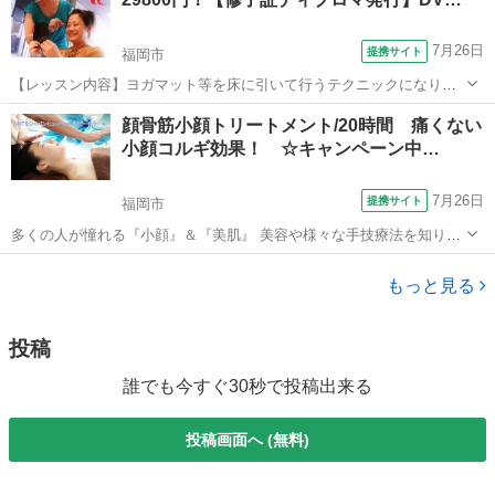
ナートラブルが起こりやすくなります...
7月26日
提携サイト
福岡市
【レッスン内容】ヨガマット等を床に引いて行うテクニックになりま
す。レッスンは学科と実技を行います。お客様は洋服を脱がずそのま
福岡
福岡市
マッサージ
顔骨筋小顔トリートメント/20時間 痛くない
ま行います。お客様へ圧をゆっくり加えながら押していくテクニック
小顔コルギ効果！ ☆キャンペーン中…
と、ヨガの要素を兼ね備えたストレッチを...
7月26日
提携サイト
福岡市
多くの人が憧れる『小顔』＆『美肌』 美容や様々な手技療法を知り尽
くした江藤講師が考案したフェイシャルのプロフェッショナル育成講
福岡
福岡市
エステ
座です。 【講座内容】 ■フェイシャルリンパ泡洗顔 一石何鳥もの
もっと見る
効果的なフェイシャル技術...
投稿
誰でも今すぐ30秒で投稿出来る
投稿画面へ (無料)