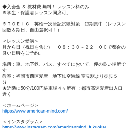
◆入会金 ＆ 教材費 無料！ レッスン料のみ

※学生：保護者レッスン同席可。

※ＴＯＥＩＣ，英検一次筆記試験対策　短期集中（レッスン
回数＆期日、自由選択可！）

＜レッスン受講＞

月から日（祝日を含む）　０８：３０～２２：００で都合の
良い日時をご予約。

場所：車、地下鉄、バス、すべてにおいて、便の良い場所で
す

教室：福岡市西区愛宕　地下鉄空港線 室見駅より徒歩５
分　

★近隣に50分/100円駐車場４ヶ所有 ：都市高速愛宕出入口
近く

https://www.american-mind.com/
https://www.instagram.com/americanmind_fukuoka/