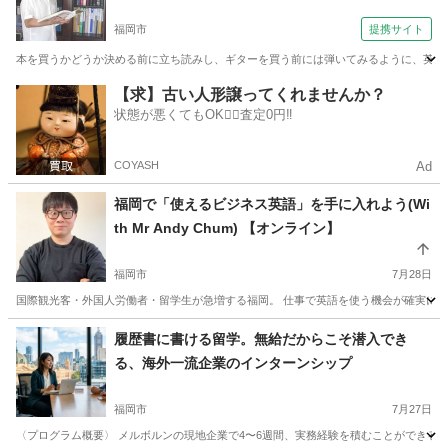
福岡市
提携サイト
本を買うかどうか決める前に立ち読みし、ギターを買う前には弾いてみるように、英語は
福岡
福岡市
TOEFL(R)テスト
【求】古い人形譲ってくれませんか？
状態が悪くてもOK🙆‍♀️査定0円‼️
COYASH
Ad
福岡で「使えるビジネス英語」を手に入れよう(Wi
th Mr Andy Chum) 【オンライン】
福岡市
7月28日
国際観光客・外国人労働者・留学生が急増する福岡。 仕事で英語を使う機会が確実に増えて
福岡
福岡市
TOEIC(R)テスト
TOEIC
履歴書に書ける留学。無給だからこそ潜入でき
る、海外一流企業のインターンシップ
福岡市
7月27日
〈プログラム概要〉 メルボルンの現地企業で4〜6週間、実務経験を積むことができる実