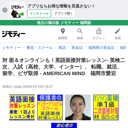
アプリならお得な情報を見逃さない！
インストール
アプリで開く
地元の掲示板 ジモティー 福岡版
福岡県
検索
ログイン
投稿
ジモティー
教室・スクール
英語
英会話
福岡県の英会話
福岡
対 面＆オンラインも！英語面接対策レッスン- 英検二
次、入試（高校、大学、インター）、 転職、就活、
留学、ビザ取得 - AMERICAN MIND 福岡市愛宕
投稿ID: n1dge
2026年6月18日 05:27