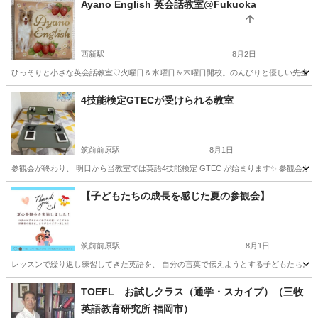
Ayano English 英会話教室@Fukuoka
西新駅
8月2日
ひっそりと小さな英会話教室♡火曜日＆水曜日＆木曜日開校。のんびりと優しい先生が、
福岡
福岡市
西新駅
英会話
AYANO
4技能検定GTECが受けられる教室
筑前前原駅
8月1日
参観会が終わり、 明日から当教室では英語4技能検定 GTEC が始まります✨ 参観会が
福岡
糸島市
筑前前原駅
英会話
技能検定
【子どもたちの成長を感じた夏の参観会】
筑前前原駅
8月1日
レッスンで繰り返し練習してきた英語を、 自分の言葉で伝えようとする子どもたち。 発
福岡
糸島市
筑前前原駅
英会話
無料
TOEFL お試しクラス（通学・スカイプ）（三牧
英語教育研究所 福岡市）