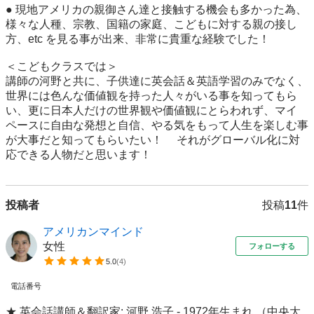
● 現地アメリカの親御さん達と接触する機会も多かった為、
様々な人種、宗教、国籍の家庭、こどもに対する親の接し
方、etc を見る事が出来、非常に貴重な経験でした！

＜こどもクラスでは＞ 

講師の河野と共に、子供達に英会話＆英語学習のみでなく、
世界には色んな価値観を持った人々がいる事を知ってもら
い、更に日本人だけの世界観や価値観にとらわれず、マイ 
ペースに自由な発想と自信、やる気をもって人生を楽しむ事
が大事だと知ってもらいたい！ 　それがグローバル化に対
応できる人物だと思います！
投稿者
投稿
11
件
アメリカンマインド
女性
フォローする
5.0
(
4
)
電話番号
★ 英会話講師＆翻訳家: 河野 浩子 - 1972年生まれ （中央大