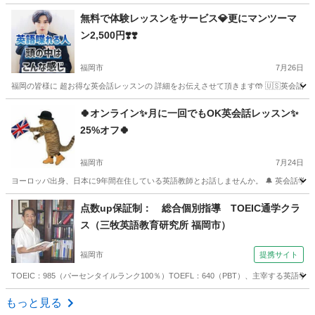
福岡
福岡市
英語
海外
無料で体験レッスンをサービス💎更にマンツーマ
ン2,500円❣️❣️
福岡市
7月26日
福岡の皆様に 超お得な英会話レッスンの 詳細をお伝えさせて頂きます🤲 🇺🇸英会話オン
福岡
福岡市
英会話
マンツーマン
🍀オンライン✨月に一回でもOK英会話レッスン✨
25%オフ🍀
福岡市
7月24日
ヨーロッパ出身、日本に9年間在住している英語教師とお話しませんか。 🔔 英会話学校および公立
福岡
福岡市
英会話
フォニックス
点数up保証制： 総合個別指導 TOEIC通学クラ
ス（三牧英語教育研究所 福岡市）
福岡市
提携サイト
TOEIC：985（パーセンタイルランク100％）TOEFL：640（PBT）、主宰す
福岡
福岡市
TOEIC(R)テスト
もっと見る