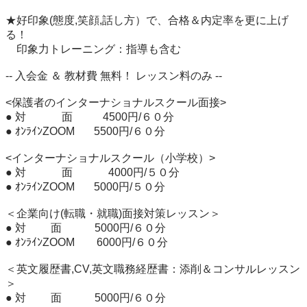
★好印象(態度,笑顔,話し方）で、合格＆内定率を更に上げ
る！

　印象力トレーニング：指導も含む

-- 入会金 ＆ 教材費 無料！ レッスン料のみ --

<保護者のインターナショナルスクール面接>　

● 対　　 　面  　 　4500円/６０分

● ｵﾝﾗｲﾝZOOM  　 5500円/６０分

<インターナショナルスクール（小学校）>

● 対　　 　面 　　　4000円/５０分

● ｵﾝﾗｲﾝZOOM   　5000円/５０分

＜企業向け(転職・就職)面接対策レッスン＞

● 対　 　面    　　5000円/６０分

● ｵﾝﾗｲﾝZOOM    　6000円/６０分

＜英文履歴書,CV,英文職務経歴書：添削＆コンサルレッスン
＞

● 対　 　面  　  　5000円/６０分
