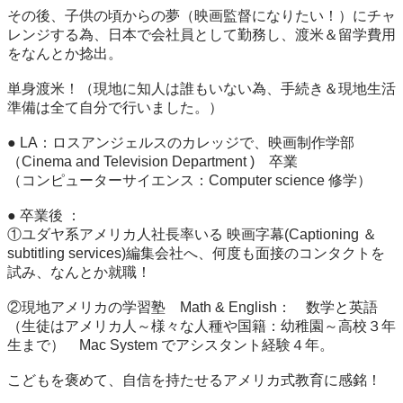
その後、子供の頃からの夢（映画監督になりたい！）にチャ
レンジする為、日本で会社員として勤務し、渡米＆留学費用
をなんとか捻出。

単身渡米！（現地に知人は誰もいない為、手続き＆現地生活
準備は全て自分で行いました。）

● LA：ロスアンジェルスのカレッジで、映画制作学部 
（Cinema and Television Department )　卒業 

（コンピューターサイエンス：Computer science 修学）

● 卒業後 ：

①ユダヤ系アメリカ人社長率いる 映画字幕(Captioning ＆ 
subtitling services)編集会社へ、何度も面接のコンタクトを
試み、なんとか就職！

②現地アメリカの学習塾　Math & English：　数学と英語

（生徒はアメリカ人～様々な人種や国籍：幼稚園～高校３年
生まで）　Mac System でアシスタント経験４年。

こどもを褒めて、自信を持たせるアメリカ式教育に感銘！ 
