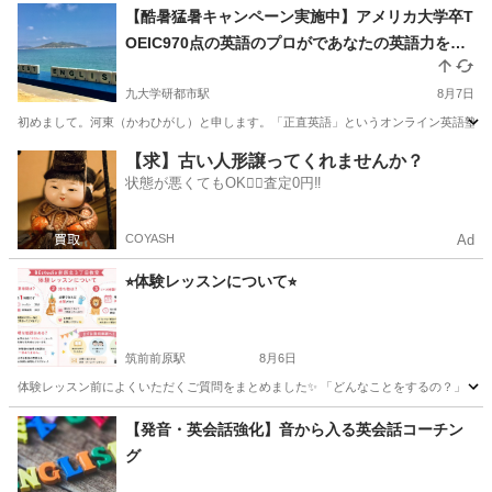
福岡
福岡市
TOEIC(R)テスト
【酷暑猛暑キャンペーン実施中】アメリカ大学卒T
OEIC970点の英語のプロがであなたの英語力を効
率的に上げるお手伝いをします！【残り1枠】
九大学研都市駅
8月7日
初めまして。河東（かわひがし）と申します。「正直英語」というオンライン英語塾（対面も
福岡
福岡市
九大学研都市駅
TOEIC(R)テスト
オンライン
【求】古い人形譲ってくれませんか？
状態が悪くてもOK🙆‍♀️査定0円‼️
COYASH
Ad
⭐︎体験レッスンについて⭐︎
筑前前原駅
8月6日
体験レッスン前によくいただくご質問をまとめました✨ 「どんなことをするの？」 「持ち
福岡
糸島市
筑前前原駅
英会話
レッスン
【発音・英会話強化】音から入る英会話コーチン
グ