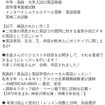
    中学・高校・大学入試の英語面接

    留学選考面接試験

    インターナショナルスクール受験・英語面接 

    英検二次試験

【以下、確認されたい方！】 

★ご自身の用意された英語での質問に対する返答や自己ＰＲ
が英語として正しいか？

★英語表現、文法、又、内容が欧米人にポジティブに聞こえ
るか!

◆生徒さんのリクエストや目的をお聞きして、それを達成で
きるようにレッスンを行います！

※多くの生徒さんが、合格、内定されました！

実践的！英会話と英語学習のトータル英語レッスン！

在米９年（ＬＡ＆ＮＹ）アメリカ企業職務経験者が講師 

--- AMERICAN MIND --- 愛宕、室見

＜講師＆スタッフ紹介：ページ最下部に詳細を記載＞

【1972年生まれ- 神奈川県出身：沖縄５年在住！】

◆ 単発:1回より受付け！レッスン回数と日時、自由選択
