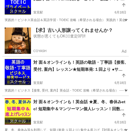
レッスン
ーマン個人レッスン＆グループ（最大３名まで） -
スクール
短期（単発:１回より）集中レッスン可！
室見駅
6月18日
実践的！ビジネス英会話＆英語学習 - TOEIC 攻略（希望される場合） 実践的！英会話と英
福岡
福岡市
室見駅
ビジネス英語
東京
世田谷区
【求】古い人形譲ってくれませんか？
状態が悪くてもOK🙆‍♀️査定0円‼️
ビジネス英語
レッスン
COYASH
Ad
対 面＆オンラインも！英語の敬語・丁寧語【接客,
受付, 案内】レッスン★短期単発:１回より ●サー
ビス、おもてなし英会話 ● ビジネス（販売、成
スクール
約）をスムーズに運ぶ！
室見駅
6月18日
実践的！ビジネス【接客, 受付, 案内】英会話 - TOEIC 攻略（希望される場合） ---
福岡
福岡市
室見駅
ビジネス英語
東京
世田谷区
対 面＆オンラインも！英会話 ★夏、冬、春休みet
c! 短期集中＆マンツーマン個人レッスン！回数＆
ビジネス英語
敬語
日時自由選択！
スクール
室見駅
6月18日
夏、冬、春休み等を利用して、短期 (単発:１回より) 集中＆底上げ 【対面＆オンライン