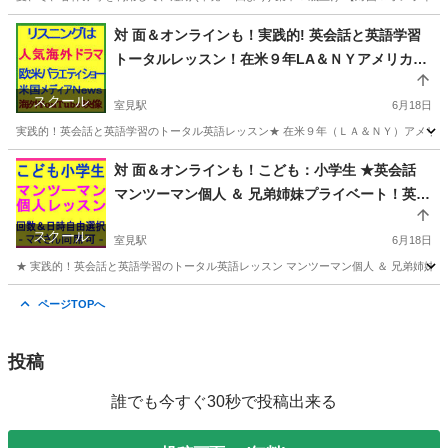
福岡
福岡市
室見駅
英会話
東京
文京区
英会話
対 面＆オンラインも！実践的! 英会話と英語学習
トータルレッスン！在米９年LA＆ＮＹアメリカ企
レッスン
業職務経験者が講師 AMERICAN MIND 福岡市愛
スクール
宕
室見駅
6月18日
実践的！英会話と英語学習のトータル英語レッスン★ 在米９年（ＬＡ＆ＮＹ）アメリカ企業職務経験
福岡
福岡市
室見駅
英会話
レッスン
対 面＆オンラインも！こども：小学生 ★英会話
マンツーマン個人 ＆ 兄弟姉妹プライベート！英会
話＆英語学習のトータル英語レッスン ★リスニン
スクール
グは ドラえもん、名探偵コナン等人気アニメ海外
室見駅
6月18日
英語吹替版で！
★ 実践的！英会話と英語学習のトータル英語レッスン マンツーマン個人 ＆ 兄弟姉妹プラ
福岡
福岡市
室見駅
英会話
東京
文京区
英会話
ページTOPへ
レッスン
投稿
誰でも今すぐ30秒で投稿出来る