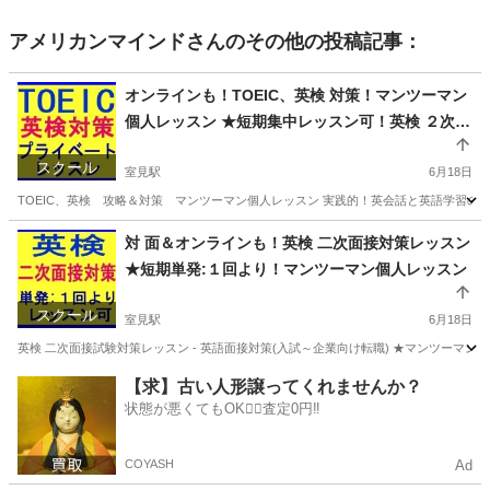
アメリカンマインド
さんのその他の投稿記事：
オンラインも！TOEIC、英検 対策！マンツーマン
個人レッスン ★短期集中レッスン可！英検 ２次面
接対策 短期単発（１回より）集中レッスン可
スクール
室見駅
6月18日
TOEIC、英検 攻略＆対策 マンツーマン個人レッスン 実践的！英会話と英語学習のトータル英
福岡
福岡市
室見駅
英検
神奈川
横浜市
英検
対 面＆オンラインも！英検 二次面接対策レッスン
★短期単発:１回より！マンツーマン個人レッスン
レッスン
スクール
室見駅
6月18日
英検 二次面接試験対策レッスン - 英語面接対策(入試～企業向け転職) ★マンツーマン個
福岡
福岡市
室見駅
英検
東京
文京区
英検
【求】古い人形譲ってくれませんか？
状態が悪くてもOK🙆‍♀️査定0円‼️
レッスン
COYASH
Ad