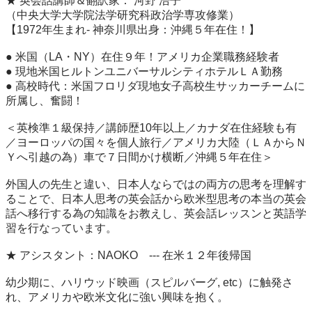
★ 英会話講師＆翻訳家： 河野 浩子

（中央大学大学院法学研究科政治学専攻修業）

【1972年生まれ- 神奈川県出身：沖縄５年在住！】

● 米国（LA・NY）在住９年！アメリカ企業職務経験者

● 現地米国ヒルトンユニバーサルシティホテルＬＡ勤務

● 高校時代：米国フロリダ現地女子高校生サッカーチームに
所属し、奮闘！ 

＜英検準１級保持／講師歴10年以上／カナダ在住経験も有
／ヨーロッパの国々を個人旅行／アメリカ大陸（ＬＡからＮ
Ｙへ引越の為）車で７日間かけ横断／沖縄５年在住＞

外国人の先生と違い、日本人ならではの両方の思考を理解す
ることで、日本人思考の英会話から欧米型思考の本当の英会
話へ移行する為の知識をお教えし、英会話レッスンと英語学
習を行なっています。

★ アシスタント：NAOKO　--- 在米１２年後帰国

幼少期に、ハリウッド映画（スピルバーグ, etc）に触発さ
れ、アメリカや欧米文化に強い興味を抱く。
