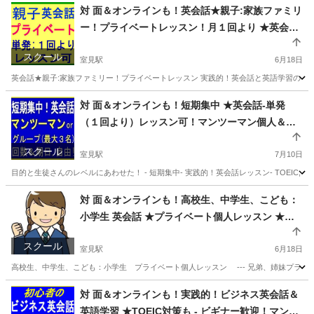
対 面＆オンラインも！英会話★親子:家族ファミリ
ー！プライベートレッスン！月１回より ★英会話
と英語学習トータルレッスン！ 英検も
スクール
室見駅
6月18日
英会話★親子:家族ファミリー！プライベートレッスン 実践的！英会話と英語学習のトータル英語レ
福岡
福岡市
室見駅
英会話
東京
文京区
英会話
対 面＆オンラインも！短期集中 ★英会話-単発
（１回より）レッスン可！マンツーマン個人＆グ
ループ（最大３名まで） - TOEIC, 英検 対策も
スクール
室見駅
7月10日
目的と生徒さんのレベルにあわせた！ - 短期集中- 実践的！英会話レッスン- TOEIC, 英
福岡
福岡市
室見駅
英会話
東京
文京区
英会話
対 面＆オンラインも！高校生、中学生、こども：
小学生 英会話 ★プライベート個人レッスン ★月
レッスン
１回よりレッスン可！★保護者（ママ、パパさ
スクール
ん）同席可！オムツの取れている弟、妹さんも同
室見駅
6月18日
席可 ★英会話＆英語学習のトータル英語レッス
高校生、中学生、こども：小学生 プライベート個人レッスン --- 兄弟、姉妹プライベー
ン！
福岡
福岡市
室見駅
英会話
東京
世田谷区
英会話
対 面＆オンラインも！実践的！ビジネス英会話＆
英語学習 ★TOEIC対策も - ビギナー歓迎！マンツ