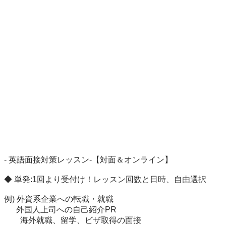
- 英語面接対策レッスン-【対面＆オンライン】

◆ 単発:1回より受付け！レッスン回数と日時、自由選択

例) 外資系企業への転職・就職

　  外国人上司への自己紹介PR

　　海外就職、留学、ビザ取得の面接
