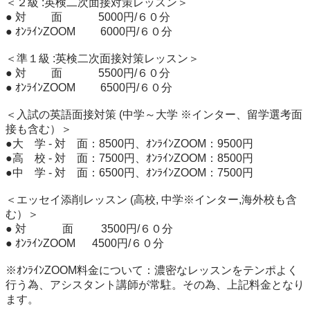
＜２級 :英検二次面接対策レッスン＞

● 対　　 面　　 　5000円/６０分

● ｵﾝﾗｲﾝZOOM　　 6000円/６０分

＜準１級 :英検二次面接対策レッスン＞

● 対　　 面　　 　5500円/６０分

● ｵﾝﾗｲﾝZOOM　　 6500円/６０分

＜入試の英語面接対策 (中学～大学 ※インター、留学選考面
接も含む）＞

●大　学 - 対　面：8500円、ｵﾝﾗｲﾝZOOM：9500円

●高　校 - 対　面：7500円、ｵﾝﾗｲﾝZOOM：8500円

●中　学 - 対　面：6500円、ｵﾝﾗｲﾝZOOM：7500円

＜エッセイ添削レッスン (高校, 中学※インター,海外校も含
む）＞

● 対 　　　面 　　 3500円/６０分

● ｵﾝﾗｲﾝZOOM 　 4500円/６０分

※ｵﾝﾗｲﾝZOOM料金について：濃密なレッスンをテンポよく
行う為、アシスタント講師が常駐。その為、上記料金となり
ます。
