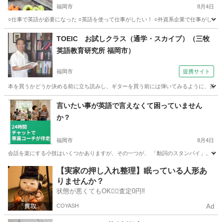
福岡市
8月4日
○仕事で英語が必要になった ○英語を使って仕事がしたい！ ○外資系企業で仕事がしてみ
福岡
福岡市
英会話
コーチング
TOEIC お試しクラス（通学・スカイプ）（三牧
英語教育研究所 福岡市）
福岡市
提携サイト
本を買うかどうか決める前に立ち読みし、ギターを買う前には弾いてみるように、英語は
福岡
福岡市
TOEIC(R)テスト
言いたい事が英語で言えなくて困っていません
か？
福岡市
8月4日
会話を楽にする小技はいくつかありますが、その一つが、 「動詞のスタンバイ」。 例えば、「まだ今朝の水があります
福岡
福岡市
英会話
コーチング
【実家の押し入れ整理】眠っている人形あ
りませんか？
状態が悪くてもOK🙆‍♀️査定0円‼️
COYASH
Ad