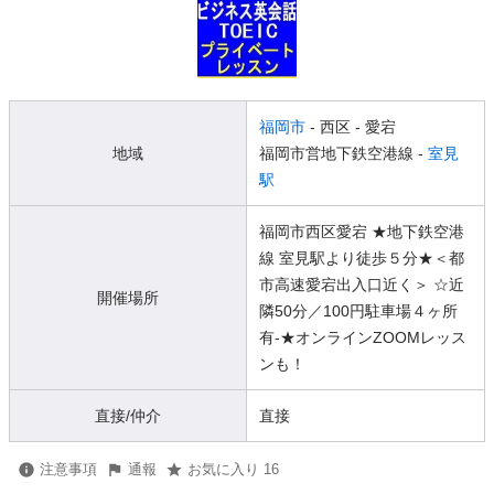
福岡市
- 西区
- 愛宕
地域
福岡市営地下鉄空港線 -
室見
駅
福岡市西区愛宕 ★地下鉄空港
線 室見駅より徒歩５分★＜都
市高速愛宕出入口近く＞ ☆近
開催場所
隣50分／100円駐車場４ヶ所
有-★オンラインZOOMレッス
ンも！
直接/仲介
直接
注意事項
通報
お気に入り 16