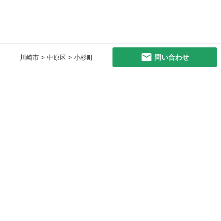
問い合わせ
川崎市 > 中原区 > 小杉町
初めての方へ
利用規約
プライバシーポリシー
プライバシー・ステートメント
健全化に資する運用方針
お問い合わせ
運営会社
サイトマップ
ご利用ガイド
フリーワードで探す
PC版で表示
都道府県選択
特定商取引法の表示
利用者情報の外部送信について