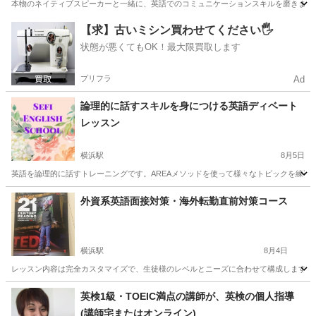
られるように設計されています。成人の生徒さん
本物のネイティブスピーカーと一緒に、英語でのコミュニケーションスキルを磨きましょ
を募集中！経験豊富なネイティブ講師と一緒に英
神奈川
藤沢市
鵠沼海岸駅
英会話
ネイティブスピーカー
【求】古いミシン買わせてください🖐️
語力をレベルアップしましょう！ 英語のネイティ
状態が悪くてもOK！最大限買取します
ブスピーカーと一緒に英語を学ぶ
プリフラ
Ad
論理的に話すスキルを身につける英語ディベート
レッスン
横浜駅
8月5日
英語を論理的に話すトレーニングです。AREAメソッドを使って様々なトピックを練習し
神奈川
横浜市
横浜駅
英語
スピーキング
外資系英語面接対策・海外転勤直前対策コース
横浜駅
8月4日
レッスン内容は完全カスタマイズで、生徒様のレベルとニーズに合わせて構成します。
神奈川
横浜市
横浜駅
ビジネス英語
プレゼンテーション
英検1級・TOEIC満点の講師が、英検の個人指導
(講師宅またはオンライン)