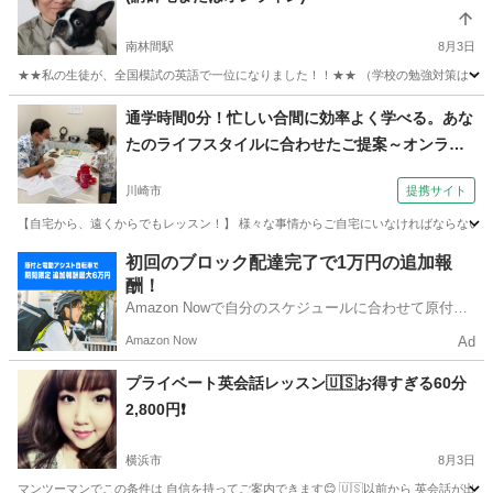
南林間駅
8月3日
★★私の生徒が、全国模試の英語で一位になりました！！★★ （学校の勉強対策は一切しな
神奈川
大和市
南林間駅
英検
1級
通学時間0分！忙しい合間に効率よく学べる。あな
たのライフスタイルに合わせたご提案～オンライ
ン英会話～（外語学院 インターエド 新百合ヶ丘
川崎市
提携サイト
校）
【自宅から、遠くからでもレッスン！】 様々な事情からご自宅にいなければならない、
神奈川
川崎市
英会話
初回のブロック配達完了で1万円の追加報
酬！
Amazon Nowで自分のスケジュールに合わせて原付や
電動アシスト自転車で配達し、報酬を獲得しましょ
Amazon Now
Ad
う！
プライベート英会話レッスン🇺🇸お得すぎる60分
2,800円❗️
横浜市
8月3日
マンツーマンでこの条件は 自信を持ってご案内できます😊 🇺🇸以前から 英会話が出来た