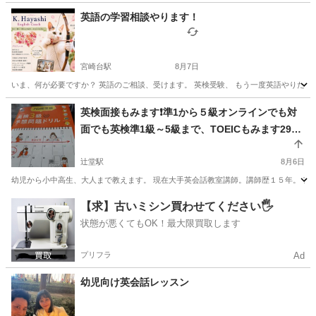
英語の学習相談やります！
宮崎台駅
8月7日
いま、何が必要ですか？ 英語のご相談、受けます。 英検受験、 もう一度英語やりたい、
神奈川
川崎市
宮崎台駅
英語
状態
英検面接もみます❗準1から５級オンラインでも対
面でも英検準1級～5級まで、TOEICもみます295
→630点、2級大学受験用英検、オンラインで全国
からOK。TOEIC対策、対面でも。小学生から大人
辻堂駅
8月6日
まで 英会話、英検５級から準１級、TOEIC初級
幼児から小中高生、大人まで教えます。 現在大手英会話教室講師。講師歴１５年。 ア
者まで教えます
神奈川
藤沢市
辻堂駅
英検
1級
【求】古いミシン買わせてください🖐️
状態が悪くてもOK！最大限買取します
プリフラ
Ad
幼児向け英会話レッスン