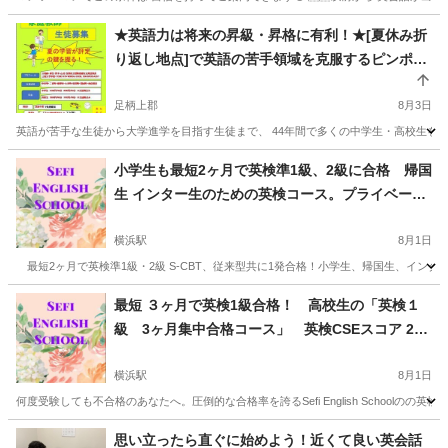
神奈川
横浜市
英会話
英会話レッスン
★英語力は将来の昇級・昇格に有利！★[夏休み折
り返し地点]で英語の苦手領域を克服するピンポイ
ント集中指導★【元高校教師】44年の指導経験
で“分かる”まで丁寧にサポートします 月4回8,000
足柄上郡
8月3日
円から／60分無料体験あり（残り2名）
英語が苦手な生徒から大学進学を目指す生徒まで、 44年間で多くの中学生・高校生を指
神奈川
足柄上郡
英語/基礎英語
英語教師
小学生も最短2ヶ月で英検準1級、2級に合格 帰国
生 インター生のための英検コース。プライベート
レッスン
横浜駅
8月1日
最短2ヶ月で英検準1級・2級 S-CBT、従来型共に1発合格！小学生、帰国生、イン
神奈川
横浜市
横浜駅
英会話
短期
最短 ３ヶ月で英検1級合格！ 高校生の「英検１
級 3ヶ月集中合格コース」 英検CSEスコア 250
0以上で受験に差をつける！ 個別指導 横浜 東
京 オンライン
横浜駅
8月1日
何度受験しても不合格のあなたへ。圧倒的な合格率を誇るSefi English School
神奈川
横浜市
横浜駅
英検
1級
思い立ったら直ぐに始めよう！近くて良い英会話