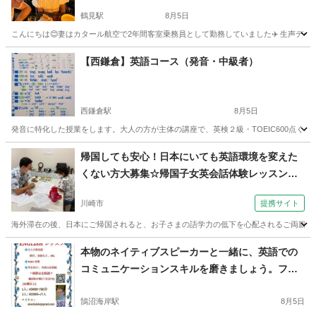
鶴見駅
8月5日
こんにちは😊妻はカタール航空で2年間客室乗務員として勤務していました✈️ 生声データです。 https://driv
神奈川
横浜市
鶴見駅
英語
幼児
【西鎌倉】英語コース（発音・中級者）
西鎌倉駅
8月5日
発音に特化した授業をします。大人の方が主体の講座で、英検２級・TOEIC600点くらいの中
神奈川
鎌倉市
西鎌倉駅
発音
1級
帰国しても安心！日本にいても英語環境を変えた
くない方大募集☆帰国子女英会話体験レッスン
（外語学院 インターエド 新百合ヶ丘校）
川崎市
提携サイト
海外滞在の後、日本にご帰国されると、お子さまの語学力の低下を心配されるご両親も多
神奈川
川崎市
英会話
本物のネイティブスピーカーと一緒に、英語での
コミュニケーションスキルを磨きましょう。フォ
ーマルな会話からカジュアルな会話まで、幅広く
対応します。レッスンは、役立つ会話を身につけ
鵠沼海岸駅
8月5日