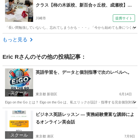
クラス【柿の木坂校、新百合ヶ丘校、成瀬校】
（外語学院 インターエド 新百合ヶ丘校）
川崎市
提携サイト
「長い間勉強していないし、忘れてしまうかも・・・」「今から始めても身につくか分か
神奈川
川崎市
英会話
もっと見る
Eric R
さんのその他の投稿記事：
英語学習を、データと個別指導で次のレベルへ。
スクール
東京都 新宿区
6月14日
Eigo on the Go とは？ Eigo on the Go は、私エリックが設計・指導す
東京
新宿区
英会話
レッスン
ビジネス英語レッスン — 実務経験豊富な講師によ
るオンライン英会話
スクール
東京都 港区
7月9日