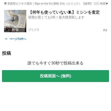
🌍 実践型ビジネス英語｜Eigo on the Go 講師: Eric（エリック） 【経歴】 🇺🇸
東京
港区
ビジネス英語
オンライン
【何年も使っていない🧵】ミシンを査定
状態が悪くてもOK！最大限買取します
プリフラ
Ad
ページTOPへ
投稿
誰でも今すぐ30秒で投稿出来る
投稿画面へ (無料)