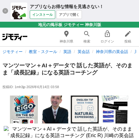
アプリならお得な情報を見逃さない！
インストール
アプリで開く
地元の掲示板 ジモティー 神奈川版
神奈川県
検索
ログイン
投稿
ジモティー
教室・スクール
英語
英会話
神奈川県の英会話
川
マンツーマン＋AI＋データで 話した英語が、そのま
ま「成長記録」になる英語コーチング
投稿ID: 1mh3jp
2026年6月14日 03:58