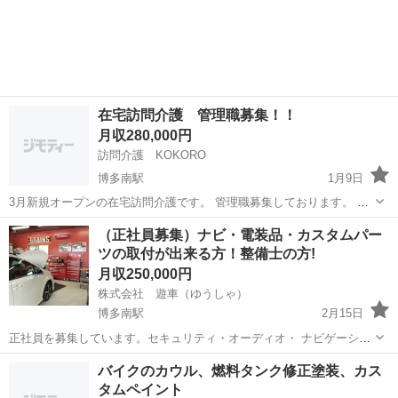
在宅訪問介護 管理職募集！！
月収280,000円
訪問介護 KOKORO
博多南駅
1月9日
3月新規オープンの在宅訪問介護です。 管理職募集しております。 介
護福祉士、実務者経験などの資格をお持ちの方学歴経験問いません。
福岡
那珂川市
博多南駅
介護福祉士
（正社員募集）ナビ・電装品・カスタムパー
新たな事業所ですので大変ですがやり甲斐もあると思いますのでよろ
ツの取付が出来る方！整備士の方!
しくお願い致します。スタッフさん...
月収250,000円
株式会社 遊車（ゆうしゃ）
博多南駅
2月15日
正社員を募集しています。セキュリティ・オーディオ・ ナビゲーショ
ン・各種エレクトリックパーツの インストールが出来る整備士。整備
福岡
春日市
博多南駅
電気
整備士
バイクのカウル、燃料タンク修正塗装、カス
士でなくても 見積りや接客経験のある方など。 車検や修理・整備、そ
タムペイント
してカスタムも やり...