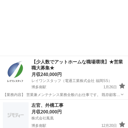
【少人数でアットホームな職場環境】★営業
職大募集★
月収240,000円
レイワンスタッフ（電通工業株式会社 福岡SS）
博多南駅
1月26日
【業務内容】 営業兼メンテナンス業務全般のお仕事です。 既存顧客を
訪問し、水処理機器の部品交換整備等も行っていただきます。 慣れて
福岡
那珂川市
博多南駅
営業
業務
左官、外構工事
きたら新規開拓も行って頂きます。 【会社案内】 水処理関連機器の総
月収200,000円
合商社及び...
株式会社鳳凰
博多南駅
12月20日