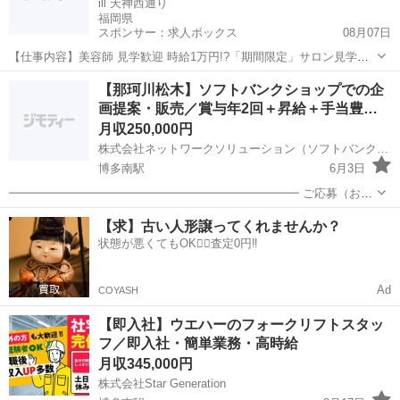
舗：...
ill 天神西通り
福岡県
スポンサー：求人ボックス
08月07日
【仕事内容】美容師 見学歓迎 時給1万円!?「期間限定」サロン見学で1
万 「SHACHUみやち氏プロデュースのカラー特化サロン」
正社員
【那珂川松木】ソフトバンクショップでの企
CS_made_by_SHACHU(シーエス_メイド_バイ_シャチュー) 美容業界
画提案・販売／賞与年2回＋昇給＋手当豊…
トップデザイナーの...
月収250,000円
株式会社ネットワークソリューション（ソフトバンク那珂川松木）
博多南駅
6月3日
━━━━━━━━━━━━━━━━━━━━━━━━━ ご応募（お問
合せ）の際は、以下をご記載ください。 お名前／年齢／性別／メール
福岡
那珂川市
博多南駅
ホールスタッフ
業務
【求】古い人形譲ってくれませんか？
アドレス／電話番号
状態が悪くてもOK🙆‍♀️査定0円‼️
━━━━━━━━━━━━━━━━━━━━━━━━━ ●募集店
舗：...
Ad
COYASH
【即入社】ウエハーのフォークリフトスタッ
フ／即入社・簡単業務・高時給
月収345,000円
株式会社Star Generation