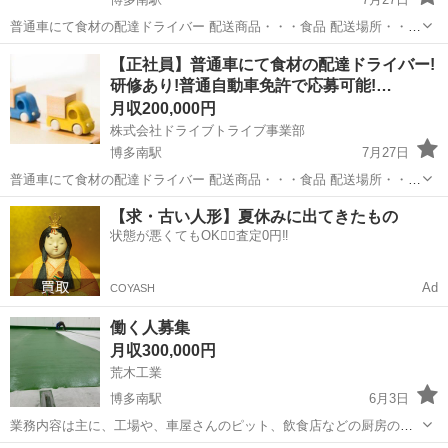
普通車にて食材の配達ドライバー 配送商品・・・食品 配送場所・・・
個人宅・企業 配送件数・・・60件前後(日による) 勤務時間・・・【月
福岡
福岡市
博多南駅
ドライバー
未経験
【正社員】普通車にて食材の配達ドライバー!
曜～金曜】9:00～17:30 【土曜】9:00～16:00 ...
研修あり!普通自動車免許で応募可能!…
月収200,000円
株式会社ドライブトライブ事業部
博多南駅
7月27日
普通車にて食材の配達ドライバー 配送商品・・・食品 配送場所・・・
個人宅・企業 配送件数・・・60件前後(日による) 勤務時間・・・【月
福岡
福岡市
博多南駅
ドライバー
未経験
【求・古い人形】夏休みに出てきたもの
曜～金曜】9:00～17:30 【土曜】9:00～16:00 ...
状態が悪くてもOK🙆‍♀️査定0円‼️
Ad
COYASH
働く人募集
月収300,000円
荒木工業
博多南駅
6月3日
業務内容は主に、工場や、車屋さんのピット、飲食店などの厨房の床
をコテやローラーで塗っています！ 作業時間は8時から17時です！残