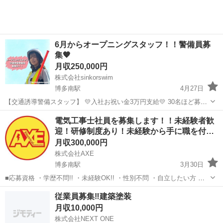
6月からオープニングスタッフ！！警備員募
集🧡
月収250,000円
株式会社sinkorswim
博多南駅
4月27日
【交通誘導警備スタッフ】 💛入社お祝い金3万円支給💛 30名ほど募集
します！！ ⭐︎仕事内容⭐︎ 電気通信、建設工事現場で車や歩行者の交
福岡
那珂川市
博多南駅
警備員
電気工事士社員を募集します！！未経験者歓
通誘導を行っていただきます。他にもイベントや各種行事の警備も行
迎！研修制度あり！未経験から手に職を付…
う予定です。 ⭐︎...
月収300,000円
株式会社AXE
博多南駅
3月30日
■応募資格 ・学歴不問!! ・未経験OK!! ・性別不問 ・自立したい方 ・
正社員としてキャリアアップしたい方 ・中高年の方で正社員を目指し
福岡
那珂川市
博多南駅
電気
電気工事士
従業員募集‼️建築塗装
ている方 ■お仕事内容(電気工事) ～電気設備の設計施工～ 太...
月収10,000円
株式会社NEXT ONE