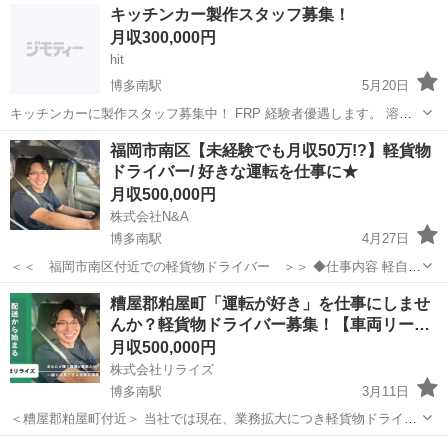
福岡
春日市
博多南駅
内装職人
車屋
キッチンカー製作スタッフ募集！
業はほとんどありません！ やる気、経験者優遇します！ 短期の出張
月収300,000円
あります！ 残業手当、出張手当...
hit
博多南駅
5月20日
キッチンカーに製作スタッフ募集中！ FRP 経験者優遇します。 溶接
経験者優遇します。 大工経験者優遇します。 未経験も大歓迎！ 自動
福岡
那珂川市
博多南駅
その他
キッチンカー
福岡市南区【未経験でも月収50万!?】軽貨物
車塗装職人、 手に職をつけたい方、一緒に素敵なキッチンカー、キャ
ドライバー/ 好きな運転を仕事に★
ンピングカーな...
月収500,000円
株式会社N&A
博多南駅
4月27日
＜＜ 福岡市南区付近での軽貨物ドライバー ＞＞ ◆仕事内容 軽自動
車（AT限定可）を使用し、主に個人宅や企業様に「通販サイト・ネッ
福岡
福岡市
博多南駅
ドライバー
未経験
糟屋郡粕屋町「運転が好き」を仕事にしませ
トスーパーの品物」や「ウォーターサーバーの水」などを小型荷物の
んか？軽貨物ドライバー募集！【車両リー…
配達するシンプルな...
月収500,000円
株式会社リライズ
博多南駅
3月11日
＜糟屋郡粕屋町付近＞ 当社では現在、業務拡大につき軽貨物ドライバ
ーさんを複数名募集しています！ ネット通販（Amazon、楽天など）
福岡
糟屋郡
博多南駅
ドライバー
未経験