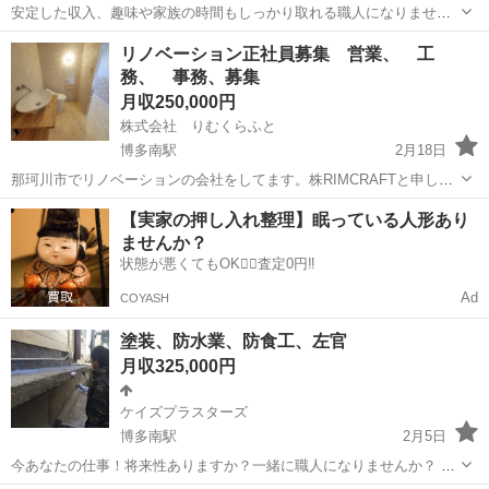
安定した収入、趣味や家族の時間もしっかり取れる職人になりません
か？ コロナ渦でも不景気知らず。一生食える技術で新しい挑戦をする
福岡
那珂川市
博多南駅
その他
職人
リノベーション正社員募集 営業、 工
仲間を募集してます。 キャリア形成の為、男女18歳∼29歳迄の募集で
務、 事務、募集
す。 業務内容 ...
月収250,000円
株式会社 りむくらふと
博多南駅
2月18日
那珂川市でリノベーションの会社をしてます。株RIMCRAFTと申しま
す。この度事業拡大の為、営業、工務、事務員を募集いたします。将
福岡
那珂川市
博多南駅
営業
社員募集
【実家の押し入れ整理】眠っている人形あり
来、リノベーションやリフォームで独立したい方や、知識を学びたい
ませんか？
方、などやる気がある方を募集いた...
状態が悪くてもOK🙆‍♀️査定0円‼️
Ad
COYASH
塗装、防水業、防食工、左官
月収325,000円
ケイズプラスターズ
博多南駅
2月5日
今あなたの仕事！将来性ありますか？一緒に職人になりませんか？ 笑
いのたえない職場です、(^o^)/ 経験者、見習い募集！給料は日給月給で