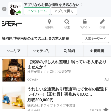
アプリならお得な情報を見逃さない！
インストール
アプリで開く
福岡県
検索
ログイン
投稿
福岡県 博多南駅の全ての正社員の求人情報
人気キーワード
エリア
カテゴリ
詳細
新着順
【実家の押し入れ整理】眠っている人形あり
ませんか？
状態が悪くてもOK🙆‍♀️査定0円‼️
Ad
COYASH
うれしい交通費あり!普通車にて食材の配達ド
ライバー!【正社員】研修あり!DX:…
月収200,000円
株式会社ドライブトライブ事業部
博多南駅
7月27日