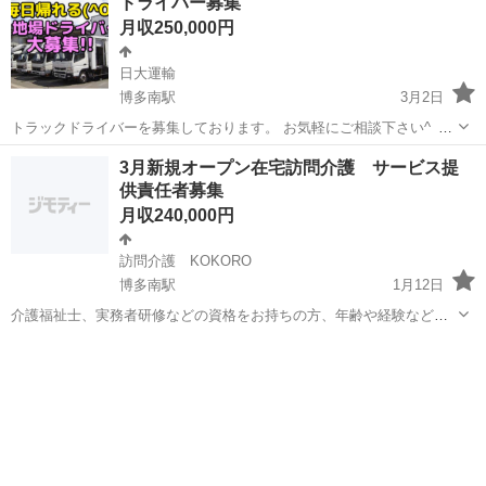
ドライバー募集
た、地質調査を調べて是非やってみたいと思うかたは是非一度御相談
月収250,000円
ください。
日大運輸
博多南駅
3月2日
トラックドライバーを募集しております。 お気軽にご相談下さい^_^
準中型免許から中型、大型の取得制度有り 働けば働くシコ給料UP 私
福岡
春日市
博多南駅
ドライバー
トラック
3月新規オープン在宅訪問介護 サービス提
も未経験で始めましたので 未経験でも歓迎します。 女性ドライバーも
供責任者募集
募集^_^ 女性ドライバ...
月収240,000円
訪問介護 KOKORO
博多南駅
1月12日
介護福祉士、実務者研修などの資格をお持ちの方、年齢や経験など問
いません。 新たな事業所ですので色々大変ですがやり甲斐もあると思
福岡
那珂川市
博多南駅
医療
います。 人間関係を大切に居心地の良い事業所を一緒に作りましょ
う！