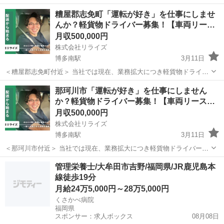
の商品や日用品を、軽バン（AT可）で個人宅や企業にお届けするお仕
糟屋郡志免町「運転が好き」を仕事にしませ
事です。 シンプルなが...
んか？軽貨物ドライバー募集！【車両リー…
月収500,000円
株式会社リライズ
博多南駅
3月11日
＜糟屋郡志免町付近＞ 当社では現在、業務拡大につき軽貨物ドライバ
ーさんを複数名募集しています！ ネット通販（Amazon、楽天など）
福岡
糟屋郡
博多南駅
ドライバー
未経験
那珂川市「運転が好き」を仕事にしません
の商品や日用品を、軽バン（AT可）で個人宅や企業にお届けするお仕
か？軽貨物ドライバー募集！【車両リース
事です。 シンプルなが...
◎】
月収500,000円
株式会社リライズ
博多南駅
3月11日
＜那珂川市付近＞ 当社では現在、業務拡大につき軽貨物ドライバーさ
んを複数名募集しています！ ネット通販（Amazon、楽天など）の商
福岡
那珂川市
博多南駅
ドライバー
未経験
管理栄養士/大牟田市吉野/福岡県/JR鹿児島本
品や日用品を、軽バン（AT可）で個人宅や企業にお届けするお仕事で
線徒歩19分
す。 シンプルながらも...
月給24万5,000円～28万5,000円
くさかべ病院
福岡県
スポンサー：求人ボックス
08月08日