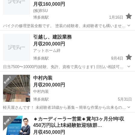
月収160,000円
(株)BSU
博多南駅
1月16日
バイクの修理塗装全般です。 塗装の経験者、未経験者でも構いませ
ん。 研修期間あり 営業時間９時～１８時 日・祝日休み 車通勤可
福岡
筑紫郡
博多南駅
その他
引越し、建設業務
月収200,000円
アットホーム絆
博多南駅
9月4日
日当7500〜10000円(経験、免許、資格で異なります) 日払い相談可
能。 寮完備。 8時から17時 残業代 ほか相談聞きます。
福岡
筑紫郡
博多南駅
その他
業務
中村内装
月収200,000円
中村内装
博多南駅
5月31日
軽天屋さんです！ 未経験者18歳から募集～簡単な作業から出来るので
誰でも出来ます！ 職人目指しませんか？ 約５年有れば未経験でも職人
福岡
福岡市
博多南駅
内装職人
職人
🔸カーディーラー営業🔸賞与3ヶ月分❗️年収
になれると思います❕ 経験者も職人さんも募集してます。 福岡県中心
450万円以上❗️未経験歓迎❗️抜群…
でしてます～壁、天井下...
月収450,000円