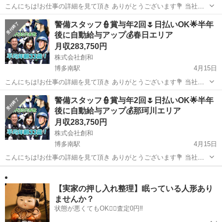
こんにちは!お仕事の詳細を見て頂き ありがとうございます💐 当社は
入社後のミスマッチが無いよう、 詳細に内容を記載することを心がけ
福岡
那珂川市
博多南駅
警備員
未経験
警備スタッフ👮賞与年2回🌷日払いOK🌟半年
ています。 気になる部分をチェックしてみてください✨ 【継続勤務で
後に自動給与アップ💰春日エリア
10万円支...
月収283,750円
株式会社創和
博多南駅
4月15日
こんにちは!お仕事の詳細を見て頂き ありがとうございます💐 当社は
入社後のミスマッチが無いよう、 詳細に内容を記載することを心がけ
福岡
春日市
博多南駅
警備員
未経験
警備スタッフ👮賞与年2回🌷日払いOK🌟半年
ています。 気になる部分をチェックしてみてください✨ 【継続勤務で
後に自動給与アップ💰那珂川エリア
10万円支...
月収283,750円
株式会社創和
博多南駅
4月15日
こんにちは!お仕事の詳細を見て頂き ありがとうございます💐 当社は
入社後のミスマッチが無いよう、 詳細に内容を記載することを心がけ
福岡
那珂川市
博多南駅
警備員
未経験
ています。 気になる部分をチェックしてみてください✨ 【継続勤務で
10万円支...
【実家の押し入れ整理】眠っている人形あり
ませんか？
状態が悪くてもOK🙆‍♀️査定0円‼️