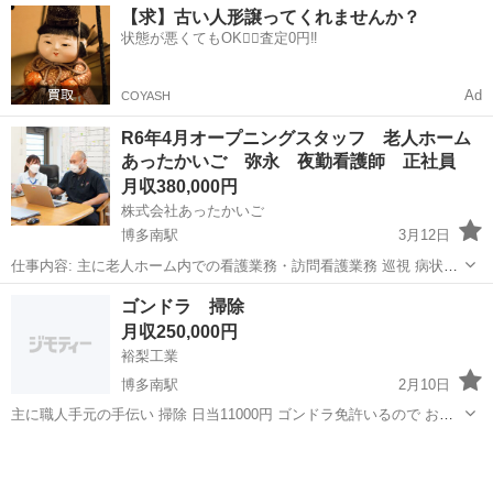
福岡
春日市
博多南駅
その他
【求】古い人形譲ってくれませんか？
状態が悪くてもOK🙆‍♀️査定0円‼️
Ad
COYASH
R6年4月オープニングスタッフ 老人ホーム
あったかいご 弥永 夜勤看護師 正社員
月収380,000円
株式会社あったかいご
博多南駅
3月12日
仕事内容: 主に老人ホーム内での看護業務・訪問看護業務 巡視 病状の
観察 医師との連携 1号店（大野城）と2号店（東油山）の時間内オンコ
福岡
福岡市
博多南駅
その他
業務
ゴンドラ 掃除
ール対応。 医療機器の管理 利用者への精神的ケ...
月収250,000円
裕梨工業
博多南駅
2月10日
主に職人手元の手伝い 掃除 日当11000円 ゴンドラ免許いるので お金
は負担します。 募集は1名 車持たれてる方 やる気、真面目な方
福岡
福岡市
博多南駅
その他
職人