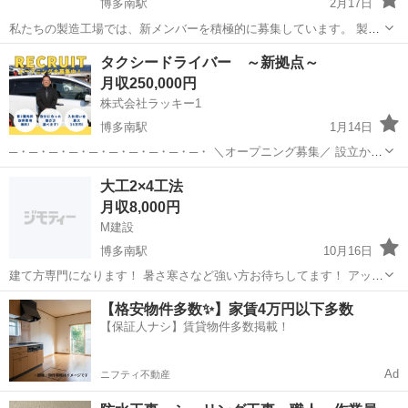
博多南駅
2月17日
私たちの製造工場では、新メンバーを積極的に募集しています。 製造
プロセスにおいて、品質と効率を重視しながらチームと協力し、優れ
福岡
那珂川市
博多南駅
半導体
業務
タクシードライバー ～新拠点～
た製品作りに貢献していただきます。 未経験の方でも、手厚い研修と
月収250,000円
サポートが整っているため、安心...
株式会社ラッキー1
博多南駅
1月14日
─・─・─・─・─・─・─・─・─・─・ ＼オープニング募集／ 設立から
72年、福岡の皆様に親しまれてきたラッキー自動車 来春新たに「春日
福岡
春日市
博多南駅
ドライバー
社員
大工2×4工法
事業所」をオープン予定！ オープニングメンバーとして活躍いただく
月収8,000円
方を募集し...
M建設
博多南駅
10月16日
建て方専門になります！ 暑さ寒さなど強い方お待ちしてます！ アット
ホームな会社です！
福岡
那珂川市
博多南駅
大工
【格安物件多数✨】家賃4万円以下多数
【保証人ナシ】賃貸物件多数掲載！
Ad
ニフティ不動産