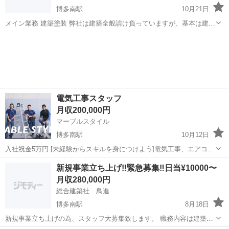
博多南駅
10月21日
メイン業務 建築塗装 弊社は建築全般請け負っていますが、基本は建築
塗装です🤗劣化が進んだお家やアパートなどを塗り替えます👍 凄くや
福岡
春日市
博多南駅
その他
業務
り甲斐のあるお仕事ですよ😌 同時に営業も募集しております。 少しで
も気になった方宜しくお願い...
電気工事スタッフ
月収200,000円
マーブルスタイル
博多南駅
10月12日
入社祝金5万円 [未経験からスキルを身につけよう]電気工事、エアコン
工事、アンテナ工事、エアコンクリーニングなどを行います。 未経験
福岡
那珂川市
博多南駅
電気
30万
新規事業立ち上げ‼️緊急募集‼️日当¥10000〜
大歓迎！普通自動車運転免許所得者優遇 勤務時間9:00~17:00(繁忙期多
月収280,000円
少前後あり)...
総合建築社 鳥進
博多南駅
8月18日
新規事業立ち上げの為、スタッフ大募集致します。 職務内容は建築板
金、特殊防火壁が主な会社です。 しっかり稼げんる会社です。 社保完