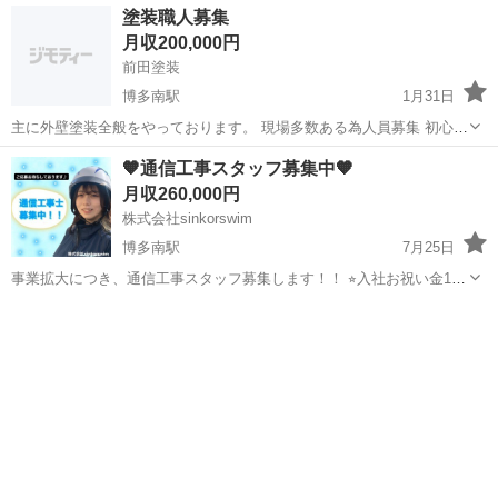
福岡
筑紫郡
博多南駅
その他
職人
塗装職人募集
す、7000円〜13000円 年齢の制限はありませんがまずわご連絡くださ
月収200,000円
い。 営...
前田塗装
博多南駅
1月31日
主に外壁塗装全般をやっております。 現場多数ある為人員募集 初心者
から職人まで歓迎 男女年齢問わず 若い方は大歓迎
福岡
春日市
博多南駅
その他
職人
🧡通信工事スタッフ募集中🧡
月収260,000円
株式会社sinkorswim
博多南駅
7月25日
事業拡大につき、通信工事スタッフ募集します！！ ⭐︎入社お祝い金10
万円支給！！ 🌼仕事内容🌼 光回線を宅内に引き込み、回線を開通を
福岡
那珂川市
博多南駅
電気
行います。 2人1組で現場に向かい、屋外で高所作業車をする人と室
内で配線の取付を行う...