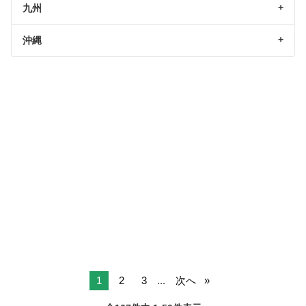
九州
沖縄
1
2
3
...
次へ