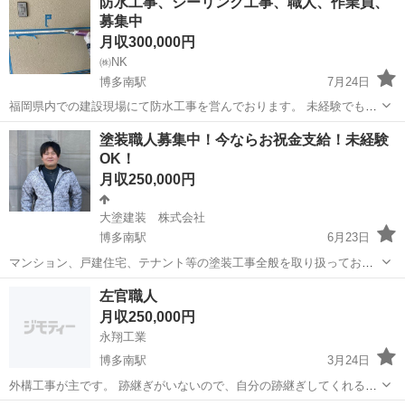
防水工事、シーリング工事、職人、作業員、
募集中
月収300,000円
㈱NK
博多南駅
7月24日
福岡県内での建設現場にて防水工事を営んでおります。 未経験でも大
丈夫です。 頼れる上司達がいます!! やる気があり頑張ばれば昇給など
福岡
福岡市
博多南駅
その他
防水工事
塗装職人募集中！今ならお祝金支給！未経験
独立など多数あります!! 福利厚生完備 みんなで楽しく働きましょう！
OK！
...
月収250,000円
大塗建装 株式会社
博多南駅
6月23日
マンション、戸建住宅、テナント等の塗装工事全般を取り扱っており
ます。 未経験者大歓迎！未経験の方は、先輩社員が優しく教えてくれ
福岡
春日市
博多南駅
その他
未経験
左官職人
ます。 経験者の方は、器量を見て塗装作業をバンバンお任せしていき
月収250,000円
ます。 ＊給与※ ...
永翔工業
博多南駅
3月24日
外構工事が主です。 跡継ぎがいないので、自分の跡継ぎしてくれる職
人探してます。