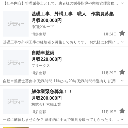
【仕事内容】管理栄養士として、患者様の栄養指導や栄養管理業務な
どを行っていただきます。 外食宅配を導入しており、クックチルを温
正社員
基礎工事、外構工事 職人 作業員募集
めるだけの簡単な作業なので、調理に苦手意識のある方でも安心の環
月収300,000円
境ですよ マイカー通勤OK!駐車場も完備で...
原翔グループ
博多南駅
1月24日
基礎工事や外構工事の経験者を募集しております。 お気軽にお問い合
わせください
福岡
筑紫郡
博多南駅
その他
職人
自動車整備
月収220,000円
フリークス
博多南駅
11月29日
自動車整備士募集中 勤務時間 11時から20時 勤務時間待遇有り 試用期
間有り 給料、勤務時間、勤務日数などご要望があれば言ってくださ
福岡
那珂川市
博多南駅
その他
給料
解体業緊急募集！！
い。
月収200,000円
株式会社六鶴工業
博多南駅
11月19日
一緒に解体しませんか？ 基本的に手元で道具を取ってもらったり、軽
いものを運んでもらうことがメインになります。 まずは連絡くださ
福岡
那珂川市
博多南駅
その他