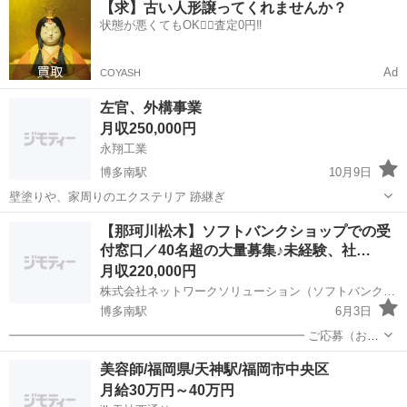
【求】古い人形譲ってくれませんか？
い！！
状態が悪くてもOK🙆‍♀️査定0円‼️
Ad
COYASH
左官、外構事業
月収250,000円
永翔工業
博多南駅
10月9日
壁塗りや、家周りのエクステリア 跡継ぎ
福岡
春日市
博多南駅
その他
左官
【那珂川松木】ソフトバンクショップでの受
付窓口／40名超の大量募集♪未経験、社…
月収220,000円
株式会社ネットワークソリューション（ソフトバンク那珂川松木）
博多南駅
6月3日
━━━━━━━━━━━━━━━━━━━━━━━━━ ご応募（お問
合せ）の際は、以下をご記載ください。 お名前／年齢／性別／メール
福岡
那珂川市
博多南駅
受付
未経験
美容師/福岡県/天神駅/福岡市中央区
アドレス／電話番号
月給30万円～40万円
━━━━━━━━━━━━━━━━━━━━━━━━━ ●募集店