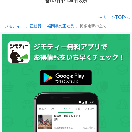
全167件中 1-50件表示
ページTOPへ
ジモティー
正社員
福岡県の正社員
博多南駅の全て