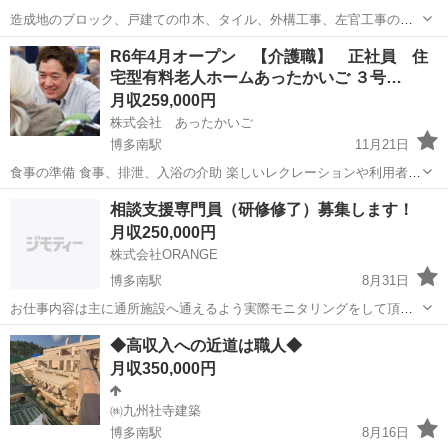
造成地のブロック、戸建ての巾木、タイル、外構工事、左官工事の作
業をしてます。 主に戸建ての左官工事です！！作業時間は基本８時か
福岡
那珂川市
博多南駅
その他
左官
R6年4月オープン 【介護職】 正社員 住
ら17時です。 10時、12時、15時休憩もありますが残業もあります。
宅型有料老人ホームあったかいご ３号…
職人業なんで覚えるまで時間...
月収259,000円
株式会社 あったかいご
博多南駅
11月21日
食事の準備 食事、排泄、入浴の介助 楽しいレクレーションや利用者様
の話し相手でのコミュニケーション その他清掃などをお任せします♪
福岡
福岡市
博多南駅
介護士
相談支援専門員（研修修了）募集します！
手厚い人員配置で安心◎】 事業拡大に伴い、「あったかいご３号館...
月収250,000円
株式会社ORANGE
博多南駅
8月31日
お仕事内容は主に通所施設へ通えるよう実際モニタリングをして頂い
て支援計画書等を作成して頂いてもらいます。 みんなで協力して助け
福岡
那珂川市
博多南駅
その他
◆高収入への近道は職人◆
合える雰囲気の良い職場にしたいと思ってますのでよろしくお願いい
月収350,000円
たします。 プロフィールに色...
㈱九州社寺建築
博多南駅
8月16日