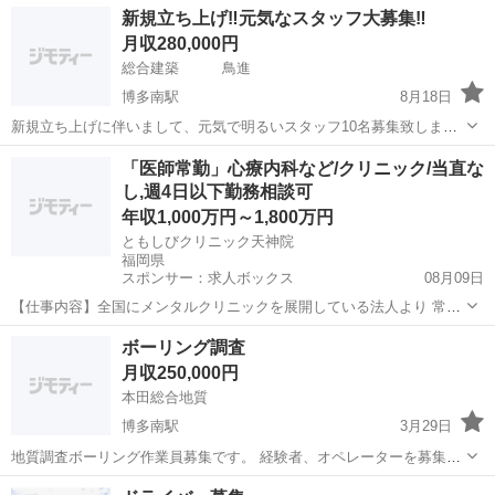
福岡
那珂川市
博多南駅
その他
建築板金
新規立ち上げ‼️元気なスタッフ大募集‼️
備 試用期間あり 残業無し、現場にもよりますが週休2日もらあり‼️ 始
月収280,000円
業8:00 休憩10:...
総合建築 鳥進
博多南駅
8月18日
新規立ち上げに伴いまして、元気で明るいスタッフ10名募集致しま
す。 業務内容は建築板金、特殊防火壁を主とした会社になります。そ
福岡
春日市
博多南駅
土木
建築板金
「医師常勤」心療内科など/クリニック/当直な
の他は住宅リフォーム、電気工事、塗装工事などもあります。 経験
し,週4日以下勤務相談可
者、優遇致します。 幹部候補生も募集...
年収1,000万円～1,800万円
ともしびクリニック天神院
福岡県
スポンサー：求人ボックス
08月09日
【仕事内容】全国にメンタルクリニックを展開している法人より 常勤
医師の募集でございます! 精神科指定医をお持ちの先生をお探しござい
正社員
ボーリング調査
ます。 勤務曜日、時間、給与は全て相談可能でございます。 カルテ入
月収250,000円
力は先生ご自身にお願いしております...
本田総合地質
博多南駅
3月29日
地質調査ボーリング作業員募集です。 経験者、オペレーターを募集し
ます。 野外での作業となりますが未経験者でも体力に自信のあるか
福岡
那珂川市
博多南駅
その他
地質調査