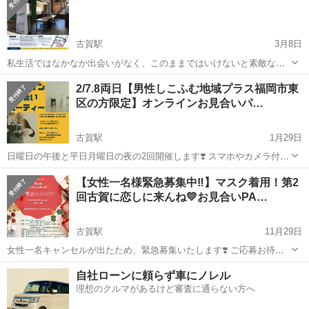
古賀駅
3月8日
私生活ではなかなか出会いがなく、このままではいけないと素敵な出
会いを見つけてみませんか？ 開催日 2022年10月16日（日） 開催時間
福岡
古賀市
古賀駅
パーティー
交流会
2/7.8両日【男性しこふむ地域プラス福岡市東
（受付開始）13:30 （開始時間）14:00 （終了時間）16:00 ...
区の方限定】オンラインお見合いパ…
古賀駅
1月29日
日曜日の午後と平日月曜日の夜の2回開催します❣️ スマホやカメラ付き
のパソコンで参加可能❗️ ズームを使ってオンライン上に個室を作ります
福岡
古賀市
古賀駅
パーティー
オンライン
【女性一名様緊急募集中‼️】マスク着用！第2
🍀 結果発表はその場では行いません。 お手元にお好きなお飲み物と、
回古賀に恋しに来んね💛お見合いPA…
メモ帳と筆記用具...
古賀駅
11月29日
女性一名キャンセルが出たため、緊急募集いたします❣️ ご応募お待ち
しております。 https://linktr.ee/kogajo_juku 【シェア拡散希望💛】 コ
福岡
古賀市
古賀駅
パーティー
自社ローンに頼らず車にノレル
ガジョ塾プレゼンツ 「第2回古賀に恋しに来んね💛お見合い...
理想のクルマがあるけど審査に通らない方へ