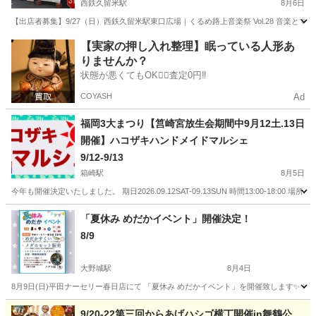
西鉄久留米駅
8月6日
【出店者募集】9/27（日）西鉄久留米駅東口広場｜くるめ路上音楽祭 Vol.28 音楽と
福岡
久留米市
西鉄久留米駅
地域/お祭り
【実家の押し入れ整理】眠っている人形あ
りませんか？
状態が悪くてもOK🙆‍♀️査定0円‼️
COYASH
Ad
福岡3大まつり【筥崎宮放生会期間中9月12土.13日
開催】ハコザキハンドメイドマルシェ
9/12-9/13
箱崎駅
8月5日
今年も開催決定いたしました。 期日2026.09.12SAT-09.13SUN 時間13:00-1
福岡
福岡市
箱崎駅
地域/お祭り
筥崎宮
「夏休み めだかイベント」開催決定！
8/9
大野城駅
8月4日
8月9日(日)平田ナーセリー春日店にて 「夏休み めだかイベント」を開催致します✨️ ※
福岡
春日市
大野城駅
地域/お祭り
めだか
9/20-22第三回からあげハシゴ横丁開催in舞鶴公