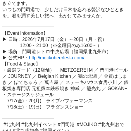
き立てます。

いつもの門司港で、少しだけ日常を忘れる贅沢なひととき
を。喉を潤す美しい旅へ、出かけてみませんか。

━━━━━━━━━━━

【Event Information】 

▶︎ 日時：2026年7月17日（金）～20日（月・祝）

 　 　　 12:00～21:00（※金曜日のみ16:00～） 

▶︎ 場所：門司港レトロ中央広場（福岡県北九州市） 

▶︎ 公式HP：
http://mojikobeerfesta.com/
【Food & Stage】 

・厳選フード（12店舗） 　METZGEREI M ／ 門司港ビール 
／ JOURNEY ／ Belgian Kitchen ／ 鶏の北湘 ／ 金賞はしま
き ／ ぽてちゅろ ／ 萬吉屋 ／ ステーキハウス食房小川 ／ 鉄
板焼き専門店 元祖熊本鉄板焼き 神威 ／ 籠光丸 ／ GOKAN+ 

・ステージスケジュール 

　7/17(金)・20(月)　ライブパフォーマンス 

　7/18(土)・19(日)　フラダンスショー

━━━━━━━━━━━

 #北九州 #北九州イベント #門司港  #MOJIKO #北九州おで
かけ #北九州観光 #福岡イベント
