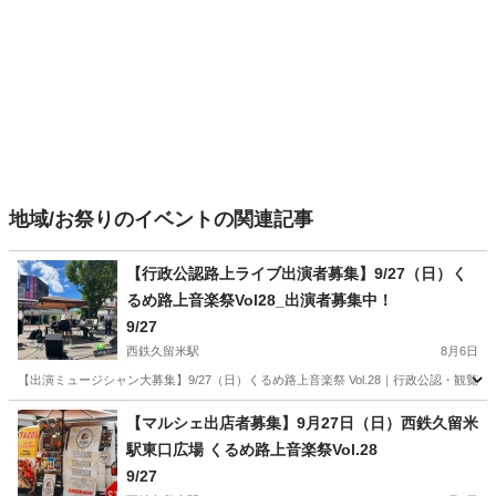
地域/お祭りのイベントの関連記事
【行政公認路上ライブ出演者募集】9/27（日）く
るめ路上音楽祭Vol28_出演者募集中！
9/27
西鉄久留米駅
8月6日
【出演ミュージシャン大募集】9/27（日）くるめ路上音楽祭 Vol.28｜行政公認・観覧無
福岡
久留米市
西鉄久留米駅
地域/お祭り
音楽祭
【マルシェ出店者募集】9月27日（日）西鉄久留米
駅東口広場 くるめ路上音楽祭Vol.28
9/27