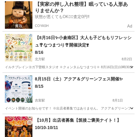
福岡
福岡市
唐人町駅
地域/お祭り
スピリチュアル
【実家の押し入れ整理】眠っている人形あ
りませんか？
状態が悪くてもOK🙆‍♀️査定0円‼️
COYASH
Ad
【8月16日✨小倉南区】大人も子どももリフレッシ
ュ🎐なつまつり🎐開催決定❣️
8/16
北方駅
8月2日
イルチブレインヨガ下曽根スタジオ 🔆クォンタムなつまつり‪🔆‬ 8月16日(日)10時30
福岡
北九州市
北方駅
地域/お祭り
ブース
8月15日（土）アクア＆グリーンフェス開催✨️
8/15
吉富駅
8月1日
イベント開催のお知らせです！ ※出店者募集ではありません。 アクア＆グリーンフェス開催
福岡
築上郡
吉富駅
地域/お祭り
フェス
【10月】出店者募集【筑後ご褒美ナイト！】
10/10-10/11