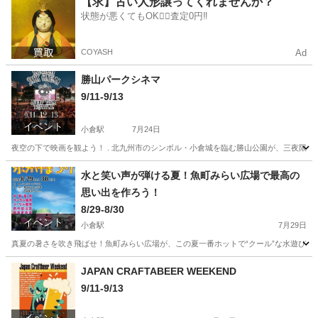
【求】古い人形譲ってくれませんか？
状態が悪くてもOK🙆‍♀️査定0円‼️
COYASH
Ad
勝山パークシネマ
9/11-9/13
イベント
小倉駅
7月24日
夜空の下で映画を観よう！ . 北九州市のシンボル・小倉城を臨む勝山公園が、三夜限り
福岡
北九州市
小倉駅
地域/お祭り
マインクラフト
水と笑い声が弾ける夏！魚町みらい広場で最高の
思い出を作ろう！
8/29-8/30
イベント
小倉駅
7月29日
真夏の暑さを吹き飛ばせ！魚町みらい広場が、この夏一番ホットで“クール”な水遊びエリア
福岡
北九州市
小倉駅
地域/お祭り
思い出
JAPAN CRAFTABEER WEEKEND
9/11-9/13