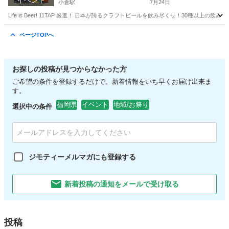
イベント
小倉駅
7月24日
Life is Beer! 11TAP 厳選！ 日本が誇るクラフトビールを飲み尽くせ！30種以上の飲み比べ！ -------
福岡
北九州市
小倉駅
地域/お祭り
from
ページTOPへ
お探しの投稿が見つからなかった方
ご希望の条件を登録するだけで、新着情報をいち早くお届け出来ま
す。
福岡県
イベント
地域/お祭り
選択中の条件
ジモティーメルマガにも登録する
新着投稿の通知をメールで受け取る
投稿