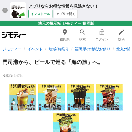
アプリならお得な情報を見逃さない！
インストール
アプリで開く
地元の掲示板 ジモティー 福岡版
福岡県
検索
ログイン
投稿
ジモティー
イベント
地域/お祭り
福岡県の地域/お祭り
北九州市
門司港から、ビールで巡る「海の旅」へ。
投稿ID: 1pl71u