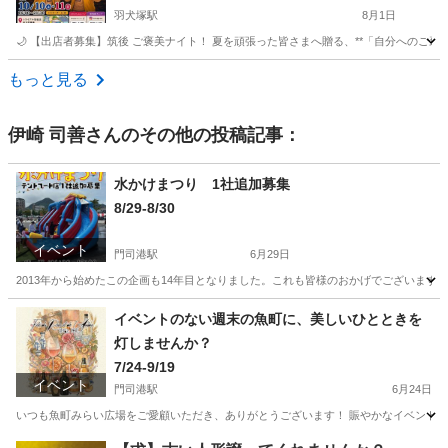
羽犬塚駅
8月1日
🌙 【出店者募集】筑後 ご褒美ナイト！ 夏を頑張った皆さまへ贈る、**「自分へのご褒
福岡
筑後市
羽犬塚駅
地域/お祭り
筑豊
もっと見る
伊崎 司善
さんのその他の投稿記事：
水かけまつり 1社追加募集
8/29-8/30
イベント
門司港駅
6月29日
2013年から始めたこの企画も14年目となりました。これも皆様のおかげでございます。
福岡
北九州市
門司港駅
地域/お祭り
まつり
イベントのない週末の魚町に、美しいひとときを
灯しませんか？
7/24-9/19
イベント
門司港駅
6月24日
いつも魚町みらい広場をご愛顧いただき、ありがとうございます！ 賑やかなイベントが
福岡
北九州市
門司港駅
地域/お祭り
会場