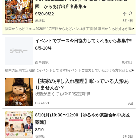
園 からあげ出店者募集★
9/20-9/22
赤坂駅
8月4日
福岡からあげフェス2026🎊 "第三回からあげハシゴ横丁"開催 毎回からあげ好きが集ま
福岡
福岡市
赤坂駅
地域/お祭り
横丁
イベントでブース今日協力してくれるから募集中‼️
8/5-10/4
西牟田駅
8月3日
福岡の広川で定期的にイベントしてます‼️イベントご協力していただける方お話したい
福岡
八女郡
西牟田駅
地域/お祭り
ブース
【実家の押し入れ整理】眠っている人形あ
りませんか？
状態が悪くてもOK🙆‍♀️査定0円‼️
COYASH
Ad
8/10(月)10:30〜12:00【ゆるやか茶話会in中央区
薬院】
8/10
薬院駅
8月3日