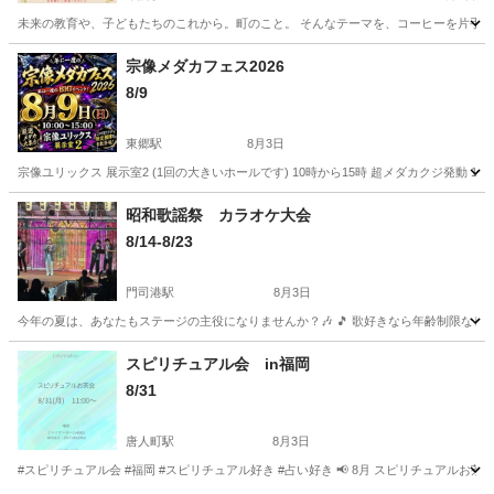
未来の教育や、子どもたちのこれから。町のこと。 そんなテーマを、コーヒーを片手に気
福岡
福岡市
薬院駅
地域/お祭り
宗像メダカフェス2026
8/9
東郷駅
8月3日
宗像ユリックス 展示室2 (1回の大きいホールです) 10時から15時 超メダカクジ発動 1
福岡
宗像市
東郷駅
地域/お祭り
メダカ
昭和歌謡祭 カラオケ大会
8/14-8/23
門司港駅
8月3日
今年の夏は、あなたもステージの主役になりませんか？🎶 🎵 歌好きなら年齢制限なし！
福岡
北九州市
門司港駅
地域/お祭り
会場
スピリチュアル会 in福岡
8/31
唐人町駅
8月3日
#スピリチュアル会 #福岡 #スピリチュアル好き #占い好き 📢 8月 スピリチュアルお