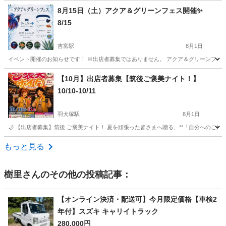
福岡
北九州市
北方駅
地域/お祭り
ブース
8月15日（土）アクア＆グリーンフェス開催✨️
8/15
吉富駅
8月1日
イベント開催のお知らせです！ ※出店者募集ではありません。 アクア＆グリーンフェス開催
福岡
築上郡
吉富駅
地域/お祭り
フェス
【10月】出店者募集【筑後ご褒美ナイト！】
10/10-10/11
羽犬塚駅
8月1日
🌙 【出店者募集】筑後 ご褒美ナイト！ 夏を頑張った皆さまへ贈る、**「自分へのご褒
福岡
筑後市
羽犬塚駅
地域/お祭り
筑豊
もっと見る
樹里
さんのその他の投稿記事：
【オンライン決済・配送可】今月限定価格【車検2
年付】スズキ キャリイトラック
280,000円