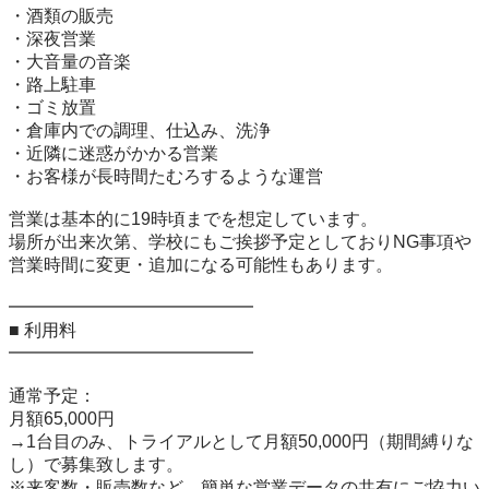
・酒類の販売

・深夜営業

・大音量の音楽

・路上駐車

・ゴミ放置

・倉庫内での調理、仕込み、洗浄

・近隣に迷惑がかかる営業

・お客様が長時間たむろするような運営

営業は基本的に19時頃までを想定しています。

場所が出来次第、学校にもご挨拶予定としておりNG事項や
営業時間に変更・追加になる可能性もあります。

━━━━━━━━━━━━━━

■ 利用料

━━━━━━━━━━━━━━

通常予定：

月額65,000円

→1台目のみ、トライアルとして月額50,000円（期間縛りな
し）で募集致します。

※来客数・販売数など、簡単な営業データの共有にご協力い