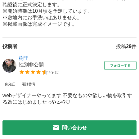
確認後に正式決定します。

※開始時期は10月頃を予定しています。

※敷地内にお手洗いはありません。

投稿者
投稿
29
件
樹里
性別非公開
フォローする
4.9
(
15
)
身分証
電話番号
webデザイナーやってます 不要なものや欲しい物を取引す
る為にはじめましたっʕ•ٹ•ʔ♡
問い合わせ