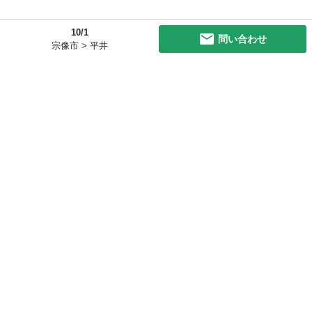
10/1
問い合わせ
宗像市 > 平井
初めての方へ
利用規約
プライバシーポリシー
プライバシー・ステートメント
健全化に資する運用方針
お問い合わせ
運営会社
サイトマップ
ご利用ガイド
フリーワードで探す
PC版で表示
都道府県選択
特定商取引法の表示
利用者情報の外部送信について
© 2011-
2026
Jmty, Inc.