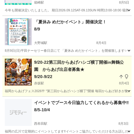
箱崎駅
8月5日
今年も開催決定いたしました。 期日2026.09.12SAT-09.13SUN 時間13:00-1
福岡
福岡市
箱崎駅
地域/お祭り
筥崎宮
「夏休み めだかイベント」開催決定！
8/9
大野城駅
8月4日
8月9日(日)平田ナーセリー春日店にて 「夏休み めだかイベント」を開催致します✨️ ※
福岡
春日市
大野城駅
地域/お祭り
めだか
9/20-22第三回からあげハシゴ横丁開催in舞鶴公
園 からあげ出店者募集★
9/20-9/22
赤坂駅
8月4日
福岡からあげフェス2026🎊 "第三回からあげハシゴ横丁"開催 毎回からあげ好きが集ま
福岡
福岡市
赤坂駅
地域/お祭り
横丁
イベントでブース今日協力してくれるから募集中‼️
8/5-10/4
西牟田駅
8月3日
福岡の広川で定期的にイベントしてます‼️イベントご協力していただける方お話したい