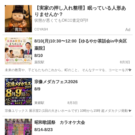
福岡
八女郡
西牟田駅
地域/お祭り
ブース
【実家の押し入れ整理】眠っている人形あ
りませんか？
状態が悪くてもOK🙆‍♀️査定0円‼️
COYASH
Ad
8/10(月)10:30〜12:00【ゆるやか茶話会in中央区
薬院】
8/10
薬院駅
8月3日
未来の教育や、子どもたちのこれから。町のこと。 そんなテーマを、コーヒーを片手に気
福岡
福岡市
薬院駅
地域/お祭り
宗像メダカフェス2026
8/9
東郷駅
8月3日
宗像ユリックス 展示室2 (1回の大きいホールです) 10時から15時 超メダカクジ発動 1
福岡
宗像市
東郷駅
地域/お祭り
メダカ
昭和歌謡祭 カラオケ大会
8/14-8/23