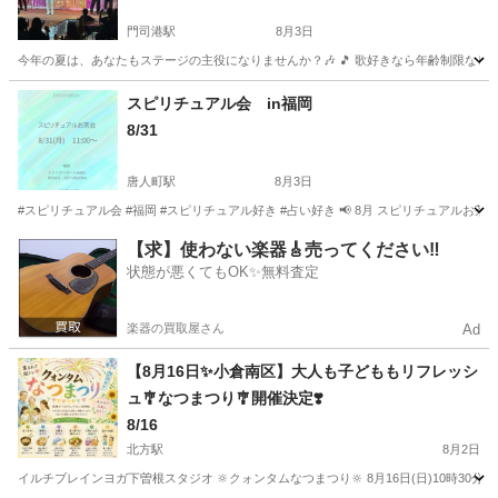
門司港駅
8月3日
今年の夏は、あなたもステージの主役になりませんか？🎶 🎵 歌好きなら年齢制限なし！
福岡
北九州市
門司港駅
地域/お祭り
会場
スピリチュアル会 in福岡
8/31
唐人町駅
8月3日
#スピリチュアル会 #福岡 #スピリチュアル好き #占い好き 📢 8月 スピリチュアルお
福岡
福岡市
唐人町駅
地域/お祭り
スピリチュアル
【求】使わない楽器🎸売ってください‼️
状態が悪くてもOK✨無料査定
楽器の買取屋さん
Ad
【8月16日✨小倉南区】大人も子どももリフレッシ
ュ🎐なつまつり🎐開催決定❣️
8/16
北方駅
8月2日
イルチブレインヨガ下曽根スタジオ 🔆クォンタムなつまつり‪🔆‬ 8月16日(日)10時30