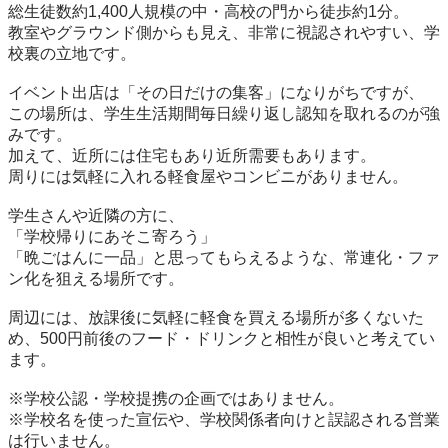
総生徒数約1,400人規模の中・高校の門から徒歩約1分。

教室やグラウンド側からも見え、非常に視認されやすい、学
校裏の立地です。

イベント出店は「その日だけの集客」になりがちですが、

この場所は、学生生活期間毎日繰り返し認知を取れるのが強
みです。

加えて、近所には住宅もあり近所需要もあります。

周りには気軽に入れる軽食屋やコンビニがありません。

学生さんや近隣の方に、

「学校帰りにあそこ寄ろう」

「晩ごはんに一品」と思ってもらえるような、常連化・ファ
ン化を狙える場所です。

周辺には、放課後に気軽に軽食を買える場所が多くないた
め、500円前後のフード・ドリンクと相性が良いと考えてい
ます。

※学校公認・学校提携の企画ではありません。

※学校名を使った宣伝や、学校関係者向けと誤認される営業
は行いません。
