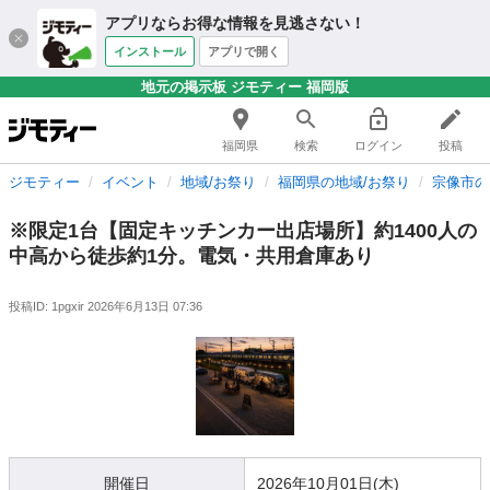
アプリならお得な情報を見逃さない！
インストール
アプリで開く
地元の掲示板 ジモティー 福岡版
福岡県
検索
ログイン
投稿
ジモティー
イベント
地域/お祭り
福岡県の地域/お祭り
宗像市の
※限定1台【固定キッチンカー出店場所】約1400人の
中高から徒歩約1分。電気・共用倉庫あり
投稿ID: 1pgxir
2026年6月13日 07:36
開催日
2026年10月01日(木)