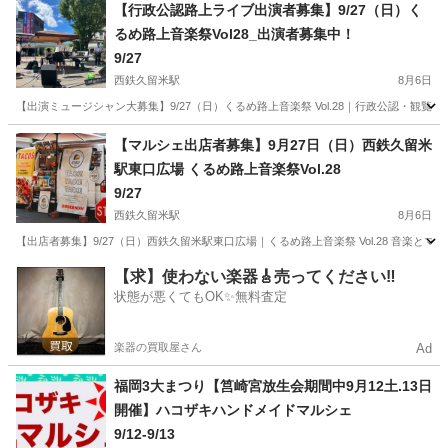
【行政公認路上ライブ出演者募集】9/27（日）く
るめ路上音楽祭Vol28_出演者募集中！
9/27
西鉄久留米駅
8月6日
【出演ミュージシャン大募集】9/27（日）くるめ路上音楽祭 Vol.28｜行政公認・観覧無
福岡
久留米市
西鉄久留米駅
地域/お祭り
音楽祭
【マルシェ出店者募集】9月27日（日）西鉄久留米
駅東口広場 くるめ路上音楽祭Vol.28
9/27
西鉄久留米駅
8月6日
【出店者募集】9/27（日）西鉄久留米駅東口広場｜くるめ路上音楽祭 Vol.28 音楽と
福岡
久留米市
西鉄久留米駅
地域/お祭り
【求】使わない楽器🎸売ってください‼️
状態が悪くてもOK✨無料査定
楽器の買取屋さん
Ad
福岡3大まつり【筥崎宮放生会期間中9月12土.13日
開催】ハコザキハンドメイドマルシェ
9/12-9/13