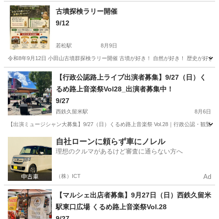
古墳探検ラリー開催
9/12
若松駅
8月9日
令和8年9月12日 小田山古墳群探検ラリー開催 古墳が好き！ 自然が好き！ 歴史が好き
福岡
北九州市
若松駅
地域/お祭り
お宝
【行政公認路上ライブ出演者募集】9/27（日）く
るめ路上音楽祭Vol28_出演者募集中！
9/27
西鉄久留米駅
8月6日
【出演ミュージシャン大募集】9/27（日）くるめ路上音楽祭 Vol.28｜行政公認・観覧無
福岡
久留米市
西鉄久留米駅
地域/お祭り
音楽祭
自社ローンに頼らず車にノレル
理想のクルマがあるけど審査に通らない方へ
（株）ICT
Ad
【マルシェ出店者募集】9月27日（日）西鉄久留米
駅東口広場 くるめ路上音楽祭Vol.28
9/27