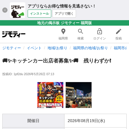
アプリならお得な情報を見逃さない！
インストール
アプリで開く
地元の掲示板 ジモティー 福岡版
福岡県
検索
ログイン
投稿
ジモティー
イベント
地域/お祭り
福岡県の地域/お祭り
福岡市の
🚚✨キッチンカー出店者募集✨🚚 残りわずか❗️
投稿ID: 1pf2du
2026年5月26日 07:13
開催日
2026年08月19日(水)