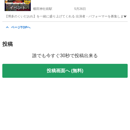
イベント
櫛田神社前駅
5月26日
【博多のくいだおれ】を一緒に盛り上げてくれる 出演者・パフォーマーを募集します‼️🔥 
福岡
福岡市
櫛田神社前駅
地域/お祭り
出演者
ページTOPへ
投稿
誰でも今すぐ30秒で投稿出来る
投稿画面へ (無料)