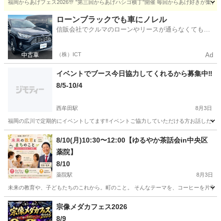
福岡からあげフェス2026🎊 "第三回からあげハシゴ横丁"開催 毎回からあげ好きが集ま
福岡
福岡市
赤坂駅
地域/お祭り
横丁
ローンブラックでも車にノレル
信販会社でクルマのローンやリースが通らなくてもク
ルマをご利用いただけるサービスがあります！
（株）ICT
Ad
イベントでブース今日協力してくれるから募集中‼️
8/5-10/4
西牟田駅
8月3日
福岡の広川で定期的にイベントしてます‼️イベントご協力していただける方お話したい
福岡
八女郡
西牟田駅
地域/お祭り
ブース
8/10(月)10:30〜12:00【ゆるやか茶話会in中央区
薬院】
8/10
薬院駅
8月3日
未来の教育や、子どもたちのこれから。町のこと。 そんなテーマを、コーヒーを片手に気
福岡
福岡市
薬院駅
地域/お祭り
宗像メダカフェス2026
8/9