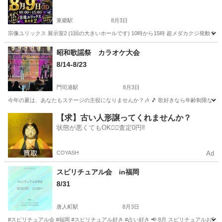
東郷駅
8月3日
宗像ユリックス 展示室2 (1回の大きいホールです) 10時から15時 超メダカクジ発動 1
福岡
宗像市
東郷駅
地域/お祭り
メダカ
昭和歌謡祭 カラオケ大会
8/14-8/23
門司港駅
8月3日
今年の夏は、あなたもステージの主役になりませんか？🎶 🎵 歌好きなら年齢制限なし！
福岡
北九州市
門司港駅
地域/お祭り
会場
【求】古い人形譲ってくれませんか？
状態が悪くてもOK🙆‍♀️査定0円‼️
COYASH
Ad
スピリチュアル会 in福岡
8/31
唐人町駅
8月3日
#スピリチュアル会 #福岡 #スピリチュアル好き #占い好き 📢 8月 スピリチュアルお