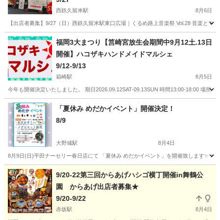
西鉄久留米駅
8月6日
【出店者募集】9/27（日）西鉄久留米駅東口広場｜くるめ路上音楽祭 Vol.28 音楽と
福岡
久留米市
西鉄久留米駅
地域/お祭り
福岡3大まつり【筥崎宮放生会期間中9月12土.13日
開催】ハコザキハンドメイドマルシェ
9/12-9/13
箱崎駅
8月5日
今年も開催決定いたしました。 期日2026.09.12SAT-09.13SUN 時間13:00-1
福岡
福岡市
箱崎駅
地域/お祭り
筥崎宮
「夏休み めだかイベント」開催決定！
8/9
大野城駅
8月4日
8月9日(日)平田ナーセリー春日店にて 「夏休み めだかイベント」を開催致します✨️ ※
福岡
春日市
大野城駅
地域/お祭り
めだか
9/20-22第三回からあげハシゴ横丁開催in舞鶴公
園 からあげ出店者募集★
9/20-9/22
赤坂駅
8月4日