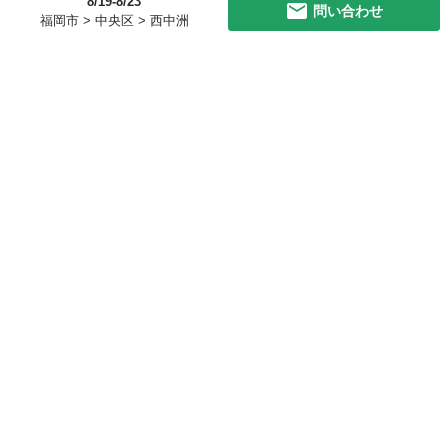
8/19-8/23
問い合わせ
福岡市 > 中央区 > 西中洲
初めての方へ
利用規約
プライバシーポリシー
プライバシー・ステートメント
健全化に資する運用方針
お問い合わせ
運営会社
サイトマップ
ご利用ガイド
フリーワードで探す
PC版で表示
都道府県選択
特定商取引法の表示
利用者情報の外部送信について
© 2011-
2026
Jmty, Inc.