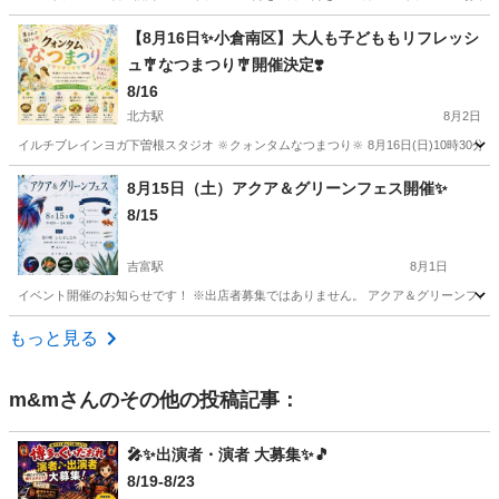
福岡
福岡市
唐人町駅
地域/お祭り
スピリチュアル
【8月16日✨小倉南区】大人も子どももリフレッシ
ュ🎐なつまつり🎐開催決定❣️
8/16
北方駅
8月2日
イルチブレインヨガ下曽根スタジオ 🔆クォンタムなつまつり‪🔆‬ 8月16日(日)10時30
福岡
北九州市
北方駅
地域/お祭り
ブース
8月15日（土）アクア＆グリーンフェス開催✨️
8/15
吉富駅
8月1日
イベント開催のお知らせです！ ※出店者募集ではありません。 アクア＆グリーンフェス開催
福岡
築上郡
吉富駅
地域/お祭り
フェス
もっと見る
m&m
さんのその他の投稿記事：
🎤✨出演者・演者 大募集✨🎵
8/19-8/23