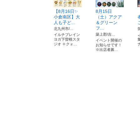
【8月16日✨
8月15日
小倉南区】大
（土）アクア
人も子ど…
＆グリーン
フ…
北九州市/…
築上郡/吉…
イルチブレイン
ヨガ下曽根スタ
イベント開催の
ジオ 🔆クォ…
お知らせです！
※出店者募…