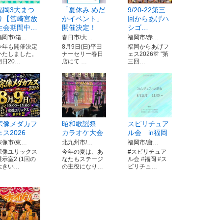
福岡3大まつ
「夏休み めだ
9/20-22第三
り【筥崎宮放
かイベント」
回からあげハ
生会期間中…
開催決定！
シゴ…
福岡市/箱…
春日市/大…
福岡市/赤…
今年も開催決定
8月9日(日)平田
福岡からあげフ
いたしました。
ナーセリー春日
ェス2026🎊 "第
期日20…
店にて …
三回…
宗像メダカフ
昭和歌謡祭
スピリチュア
ェス2026
カラオケ大会
ル会 in福岡
宗像市/東…
北九州市/…
福岡市/唐…
宗像ユリックス
今年の夏は、あ
#スピリチュア
展示室2 (1回の
なたもステージ
ル会 #福岡 #ス
大きい…
の主役になり…
ピリチュ…