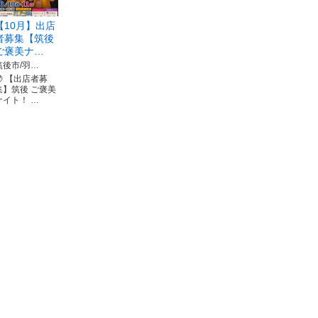
【10月】出店
者募集【筑後
ご褒美ナ…
筑後市/羽…
🌙 【出店者募
集】筑後 ご褒美
ナイト！ …