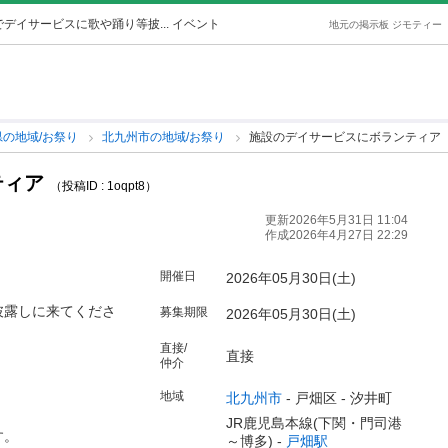
デイサービスに歌や踊り等披... イベント
地元の掲示板 ジモティー
県の地域/お祭り
北九州市の地域/お祭り
施設のデイサービスにボランティア
ティア
（投稿ID : 1oqpt8）
更新2026年5月31日 11:04
作成2026年4月27日 22:29
開催日
2026年05月30日(土)
披露しに来てくださ
募集期限
2026年05月30日(土)
直接/
直接
仲介
地域
北九州市
-
戸畑区
-
汐井町
JR鹿児島本線(下関・門司港
す。
～博多) -
戸畑駅