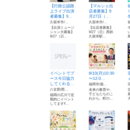
【行政公認路
【マルシェ出
上ライブ出演
店者募集】9
者募集】9…
月27日（…
久留米市/…
久留米市/…
【出演ミュージ
【出店者募集】
シャン大募集】
9/27（日）西鉄
9/27（日…
久留米駅…
イベントでブ
8/10(月)10:30
ース今日協力
〜12:0…
してくれる…
福岡市/薬…
八女郡/西…
未来の教育や、
子どもたちのこ
福岡の広川で定
れから。町の…
期的にイベント
してます‼️…