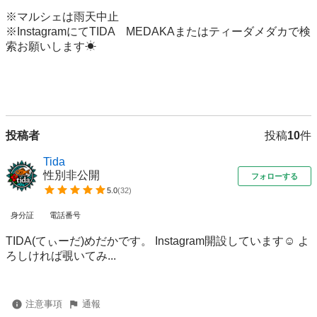
※マルシェは雨天中止

※InstagramにてTIDA　MEDAKAまたはティーダメダカで検
索お願いします☀

投稿者
投稿
10
件
Tida
性別非公開
フォローする
5.0
(
32
)
身分証
電話番号
TIDA(てぃーだ)めだかです。 Instagram開設しています☺️ よ
ろしければ覗いてみ...
注意事項
通報