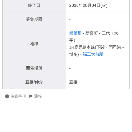
終了日
2026年08月04日(火)
募集期限
-
糟屋郡
- 新宮町
- 三代（大
字）
地域
JR鹿児島本線(下関・門司港～
博多) -
福工大前駅
開催場所
-
直接/仲介
直接
注意事項
通報