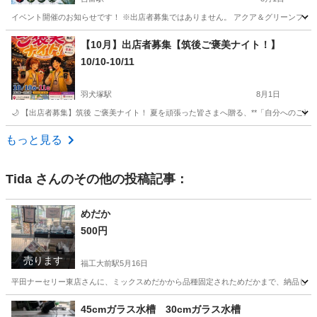
イベント開催のお知らせです！ ※出店者募集ではありません。 アクア＆グリーンフェス開催
福岡
築上郡
吉富駅
地域/お祭り
フェス
【10月】出店者募集【筑後ご褒美ナイト！】
10/10-10/11
羽犬塚駅
8月1日
🌙 【出店者募集】筑後 ご褒美ナイト！ 夏を頑張った皆さまへ贈る、**「自分へのご褒
福岡
筑後市
羽犬塚駅
地域/お祭り
筑豊
もっと見る
Tida
さんのその他の投稿記事：
めだか
500円
売ります
福工大前駅
5月16日
平田ナーセリー東店さんに、ミックスめだかから品種固定されためだかまで、納品していま
福岡
糟屋郡
福工大前駅
その他
めだか
45cmガラス水槽 30cmガラス水槽