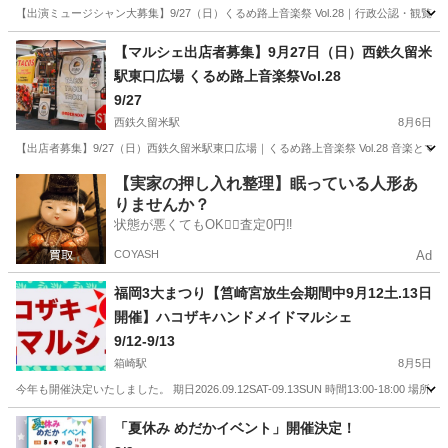
【出演ミュージシャン大募集】9/27（日）くるめ路上音楽祭 Vol.28｜行政公認・観覧無
福岡
久留米市
西鉄久留米駅
地域/お祭り
音楽祭
【マルシェ出店者募集】9月27日（日）西鉄久留米
駅東口広場 くるめ路上音楽祭Vol.28
9/27
西鉄久留米駅
8月6日
【出店者募集】9/27（日）西鉄久留米駅東口広場｜くるめ路上音楽祭 Vol.28 音楽と
福岡
久留米市
西鉄久留米駅
地域/お祭り
【実家の押し入れ整理】眠っている人形あ
りませんか？
状態が悪くてもOK🙆‍♀️査定0円‼️
COYASH
Ad
福岡3大まつり【筥崎宮放生会期間中9月12土.13日
開催】ハコザキハンドメイドマルシェ
9/12-9/13
箱崎駅
8月5日
今年も開催決定いたしました。 期日2026.09.12SAT-09.13SUN 時間13:00-1
福岡
福岡市
箱崎駅
地域/お祭り
筥崎宮
「夏休み めだかイベント」開催決定！