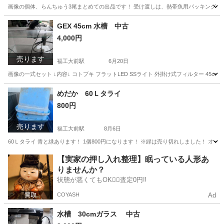
画像の個体、らんちゅう3尾まとめての出品です！ 受け渡しは、熱帯魚用パッキング袋に
福岡
糟屋郡
福工大前駅
その他
らんちゅう
GEX 45cm 水槽 中古
4,000円
売ります
福工大前駅
6月20日
画像の一式セット ↓内容↓ コトブキ フラットLED SSライト 外掛け式フィルター 45cm専用 
福岡
糟屋郡
福工大前駅
その他
めだか 60Ｌタライ
800円
売ります
福工大前駅
8月6日
60Ｌタライ 青と緑あります！ 1個800円になります！ ※緑は売り切れしました！ 
福岡
糟屋郡
福工大前駅
その他
タライ
【実家の押し入れ整理】眠っている人形あ
りませんか？
状態が悪くてもOK🙆‍♀️査定0円‼️
COYASH
Ad
水槽 30cmガラス 中古