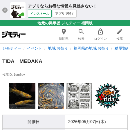
アプリならお得な情報を見逃さない！
インストール
アプリで開く
地元の掲示板 ジモティー 福岡版
福岡県
検索
ログイン
投稿
ジモティー
イベント
地域/お祭り
福岡県の地域/お祭り
糟屋郡の
TIDA MEDAKA
投稿ID: 1om6dy
開催日
2026年05月07日(木)