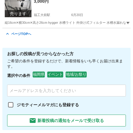
3,000円
売ります
福工大前駅
6月20日
縦16cm✕横30cm✕高さ26cm hygger 水槽ライト 外掛け式フィルター 水槽水
福岡
糟屋郡
福工大前駅
その他
ページTOPへ
お探しの投稿が見つからなかった方
ご希望の条件を登録するだけで、新着情報をいち早くお届け出来ま
す。
福岡県
イベント
地域/お祭り
選択中の条件
ジモティーメルマガにも登録する
新着投稿の通知をメールで受け取る