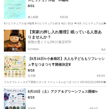
スピリチュアル会 in福岡
8/31
唐人町駅
8月3日
#スピリチュアル会 #福岡 #スピリチュアル好き #占い好き 📢 8月 スピリチュアルお
福岡
福岡市
唐人町駅
地域/お祭り
スピリチュアル
【実家の押し入れ整理】眠っている人形あ
りませんか？
状態が悪くてもOK🙆‍♀️査定0円‼️
COYASH
Ad
【8月16日✨小倉南区】大人も子どももリフレッシ
ュ🎐なつまつり🎐開催決定❣️
8/16
北方駅
8月2日
イルチブレインヨガ下曽根スタジオ 🔆クォンタムなつまつり‪🔆‬ 8月16日(日)10時30
福岡
北九州市
北方駅
地域/お祭り
ブース
8月15日（土）アクア＆グリーンフェス開催✨️
8/15
吉富駅
8月1日