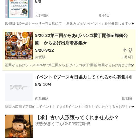
8/9
大野城駅
8月4日
8月9日(日)平田ナーセリー春日店にて 「夏休み めだかイベント」を開催致します✨️ ※
福岡
春日市
大野城駅
地域/お祭り
めだか
9/20-22第三回からあげハシゴ横丁開催in舞鶴公
園 からあげ出店者募集★
9/20-9/22
赤坂駅
8月4日
福岡からあげフェス2026🎊 "第三回からあげハシゴ横丁"開催 毎回からあげ好きが集ま
福岡
福岡市
赤坂駅
地域/お祭り
横丁
イベントでブース今日協力してくれるから募集中‼️
8/5-10/4
西牟田駅
8月3日
福岡の広川で定期的にイベントしてます‼️イベントご協力していただける方お話したい
福岡
八女郡
西牟田駅
地域/お祭り
ブース
【求】古い人形譲ってくれませんか？
状態が悪くてもOK🙆‍♀️査定0円‼️