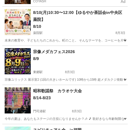
COYASH
Ad
8/10(月)10:30〜12:00【ゆるやか茶話会in中央区
薬院】
8/10
薬院駅
8月3日
未来の教育や、子どもたちのこれから。町のこと。 そんなテーマを、コーヒーを片手に気
福岡
福岡市
薬院駅
地域/お祭り
宗像メダカフェス2026
8/9
東郷駅
8月3日
宗像ユリックス 展示室2 (1回の大きいホールです) 10時から15時 超メダカクジ発動 1
福岡
宗像市
東郷駅
地域/お祭り
メダカ
昭和歌謡祭 カラオケ大会
8/14-8/23
門司港駅
8月3日
今年の夏は、あなたもステージの主役になりませんか？🎶 🎵 歌好きなら年齢制限なし！
福岡
北九州市
門司港駅
地域/お祭り
会場