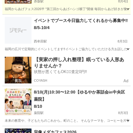
赤坂駅
8月4日
福岡からあげフェス2026🎊 "第三回からあげハシゴ横丁"開催 毎回からあげ好きが集ま
福岡
福岡市
赤坂駅
地域/お祭り
横丁
イベントでブース今日協力してくれるから募集中‼️
8/5-10/4
西牟田駅
8月3日
福岡の広川で定期的にイベントしてます‼️イベントご協力していただける方お話したい
福岡
八女郡
西牟田駅
地域/お祭り
ブース
【実家の押し入れ整理】眠っている人形あ
りませんか？
状態が悪くてもOK🙆‍♀️査定0円‼️
COYASH
Ad
8/10(月)10:30〜12:00【ゆるやか茶話会in中央区
薬院】
8/10
薬院駅
8月3日
未来の教育や、子どもたちのこれから。町のこと。 そんなテーマを、コーヒーを片手に気
福岡
福岡市
薬院駅
地域/お祭り
宗像メダカフェス2026