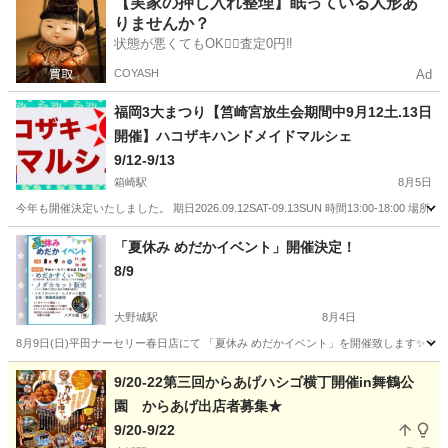
【実家の押し入れ整理】眠っている人形あ
りませんか？
状態が悪くてもOK🙆‍♀️査定0円‼️
COYASH
Ad
福岡3大まつり【筥崎宮放生会期間中9月12土.13日
開催】ハコザキハンドメイドマルシェ
9/12-9/13
箱崎駅
8月5日
今年も開催決定いたしました。 期日2026.09.12SAT-09.13SUN 時間13:00-1
福岡
福岡市
箱崎駅
地域/お祭り
筥崎宮
「夏休み めだかイベント」開催決定！
8/9
大野城駅
8月4日
8月9日(日)平田ナーセリー春日店にて 「夏休み めだかイベント」を開催致します✨️ ※
福岡
春日市
大野城駅
地域/お祭り
めだか
9/20-22第三回からあげハシゴ横丁開催in舞鶴公
園 からあげ出店者募集★
9/20-9/22