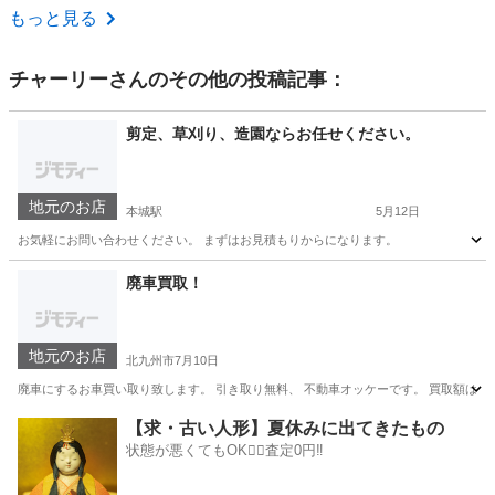
福岡
筑後市
羽犬塚駅
地域/お祭り
筑豊
もっと見る
チャーリー
さんのその他の投稿記事：
剪定、草刈り、造園ならお任せください。
地元のお店
本城駅
5月12日
お気軽にお問い合わせください。 まずはお見積もりからになります。
福岡
北九州市
本城駅
剪定/造園
廃車買取！
地元のお店
北九州市
7月10日
廃車にするお車買い取り致します。 引き取り無料、 不動車オッケーです。 買取額は時
福岡
北九州市
不用品買取
廃車
【求・古い人形】夏休みに出てきたもの
状態が悪くてもOK🙆‍♀️査定0円‼️