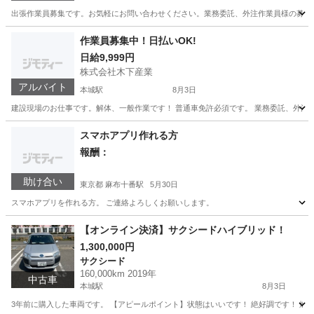
出張作業員募集です。お気軽にお問い合わせください。業務委託、外注作業員様の募集
鹿児島
大島郡
その他
作業員募集中！日払いOK!
日給9,999円
株式会社木下産業
アルバイト
本城駅
8月3日
建設現場のお仕事です。解体、一般作業です！ 普通車免許必須です。 業務委託、外注
福岡
北九州市
本城駅
その他
スマホアプリ作れる方
報酬：
助け合い
東京都 麻布十番駅
5月30日
スマホアプリを作れる方。 ご連絡よろしくお願いします。
東京
港区
麻布十番駅
教えて
【オンライン決済】サクシードハイブリッド！
1,300,000円
サクシード
160,000km 2019年
中古車
本城駅
8月3日
3年前に購入した車両です。 【アピールポイント】状態はいいです！ 絶好調です！ 燃