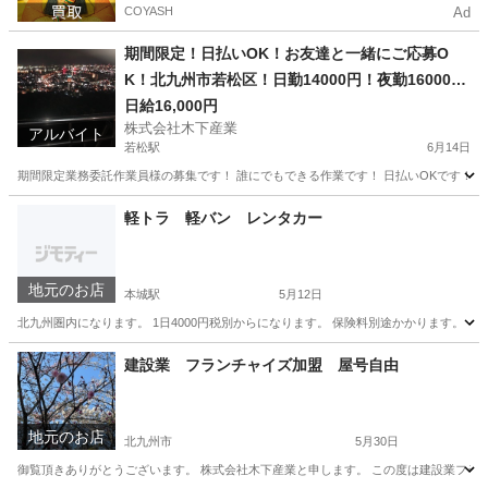
COYASH
Ad
期間限定！日払いOK！お友達と一緒にご応募O
K！北九州市若松区！日勤14000円！夜勤16000
円！日払いOK!送迎致します！
日給16,000円
株式会社木下産業
アルバイト
若松駅
6月14日
期間限定業務委託作業員様の募集です！ 誰にでもできる作業です！ 日払いOKです！ 船内で
福岡
北九州市
若松駅
その他
期間限定
軽トラ 軽バン レンタカー
地元のお店
本城駅
5月12日
北九州圏内になります。 1日4000円税別からになります。 保険料別途かかります。
福岡
北九州市
本城駅
その他
レンタカー
建設業 フランチャイズ加盟 屋号自由
地元のお店
北九州市
5月30日
御覧頂きありがとうございます。 株式会社木下産業と申します。 この度は建設業フラン