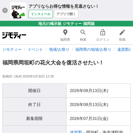
アプリならお得な情報を見逃さない！
インストール
アプリで開く
地元の掲示板 ジモティー 福岡版
福岡県
検索
ログイン
投稿
ジモティー
イベント
地域/お祭り
福岡県の地域/お祭り
遠賀郡の
福岡県岡垣町の花火大会を復活させたい！
投稿ID: 1ifyf0
2026年5月30日 12:39
開催日
2026年08月13日(木)
終了日
2026年08月13日(木)
募集期限
2026年07月31日(金)
遠賀郡
- 岡垣町
- 海老津駅前