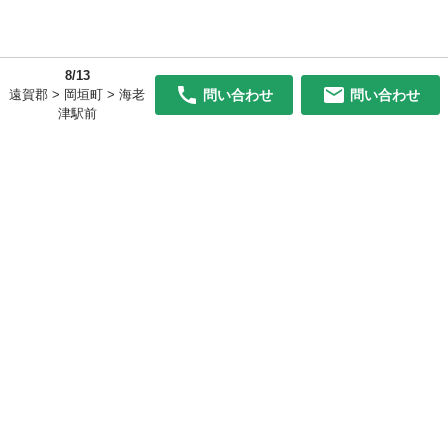
8/13
問い合わせ
問い合わせ
遠賀郡 > 岡垣町 > 海老
津駅前
初めての方へ
利用規約
プライバシーポリシー
プライバシー・ステートメント
健全化に資する運用方針
お問い合わせ
運営会社
サイトマップ
ご利用ガイド
フリーワードで探す
PC版で表示
都道府県選択
特定商取引法の表示
利用者情報の外部送信について