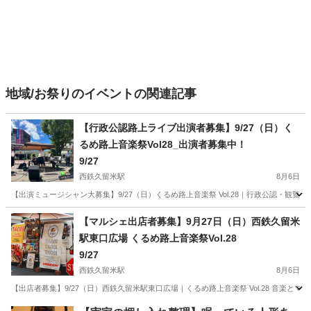
地域/お祭りのイベントの関連記事
【行政公認路上ライブ出演者募集】9/27（日）く
るめ路上音楽祭Vol28_出演者募集中！
9/27
西鉄久留米駅
8月6日
【出演ミュージシャン大募集】9/27（日）くるめ路上音楽祭 Vol.28｜行政公認・観覧無
福岡
久留米市
西鉄久留米駅
地域/お祭り
音楽祭
【マルシェ出店者募集】9月27日（日）西鉄久留米
駅東口広場 くるめ路上音楽祭Vol.28
9/27
西鉄久留米駅
8月6日
【出店者募集】9/27（日）西鉄久留米駅東口広場｜くるめ路上音楽祭 Vol.28 音楽と
福岡
久留米市
西鉄久留米駅
地域/お祭り