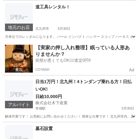
福岡
北九州市
その他
個人事業主
道工具レンタル！
地元のお店
北九州市
5月30日
月単位でのレンタルになります。 バール インパクト ハンマー スコップ ハーネス ホルダ
福岡
北九州市
その他
【実家の押し入れ整理】眠っている人形あ
りませんか？
状態が悪くてもOK🙆‍♀️査定0円‼️
COYASH
Ad
日当1万円！北九州！4トンダンプ乗れる方！日払
いOK!
日給10,000円
株式会社木下産業
アルバイト
本城駅
5月30日
解体作業です！ お気軽にお問い合わせください！ 簡単な仕事です！ 北九州市内、及び
福岡
北九州市
本城駅
建築
墓石設置