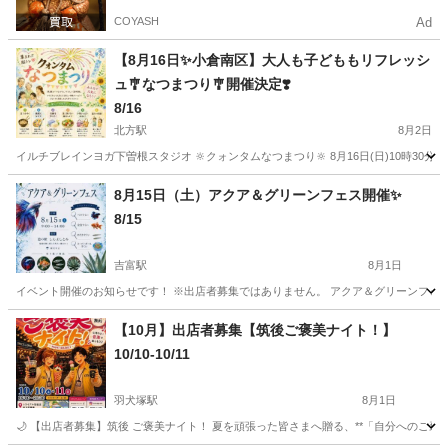
COYASH
Ad
【8月16日✨小倉南区】大人も子どももリフレッシ
ュ🎐なつまつり🎐開催決定❣️
8/16
北方駅
8月2日
イルチブレインヨガ下曽根スタジオ 🔆クォンタムなつまつり‪🔆‬ 8月16日(日)10時30
福岡
北九州市
北方駅
地域/お祭り
ブース
8月15日（土）アクア＆グリーンフェス開催✨️
8/15
吉富駅
8月1日
イベント開催のお知らせです！ ※出店者募集ではありません。 アクア＆グリーンフェス開催
福岡
築上郡
吉富駅
地域/お祭り
フェス
【10月】出店者募集【筑後ご褒美ナイト！】
10/10-10/11
羽犬塚駅
8月1日
🌙 【出店者募集】筑後 ご褒美ナイト！ 夏を頑張った皆さまへ贈る、**「自分へのご褒