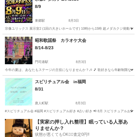
8/9
東郷駅
8月3日
宗像ユリックス 展示室2 (1回の大きいホールです) 10時から15時 超メダカクジ発動 1
福岡
宗像市
東郷駅
地域/お祭り
メダカ
昭和歌謡祭 カラオケ大会
8/14-8/23
門司港駅
8月3日
今年の夏は、あなたもステージの主役になりませんか？🎶 🎵 歌好きなら年齢制限なし！
福岡
北九州市
門司港駅
地域/お祭り
会場
スピリチュアル会 in福岡
8/31
唐人町駅
8月3日
#スピリチュアル会 #福岡 #スピリチュアル好き #占い好き 📢 8月 スピリチュアルお
福岡
福岡市
唐人町駅
地域/お祭り
スピリチュアル
【実家の押し入れ整理】眠っている人形あ
りませんか？
状態が悪くてもOK🙆‍♀️査定0円‼️