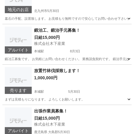
地元のお店
北九州市
5月30日
墓石の手配、設置致します。 お見積もり無料ですので安心してお問い合わせ下さい。
福岡
北九州市
その他
墓石
鍛治工、鍛治手元募集！
日給15,000円
株式会社木下産業
アルバイト
本城駅
8月3日
鍛冶工募集です。 お気軽にお問い合わせください。 業務請負契約です。 鍛治手元は14
福岡
北九州市
本城駅
その他
手元
放置竹林伐採致します！
1,000,000円
売ります
本城駅
5月30日
まずは見積もりになります。 よろしくお願いします。
福岡
北九州市
本城駅
その他
よろしくお願いします
出張作業員募集！
日給15,000円
株式会社木下産業
アルバイト
鹿児島県 大島郡
5月30日